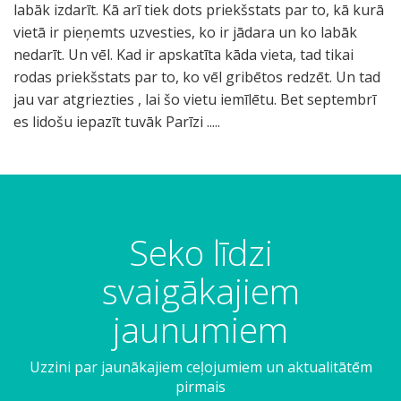
labāk izdarīt. Kā arī tiek dots priekšstats par to, kā kurā
vietā ir pieņemts uzvesties, ko ir jādara un ko labāk
nedarīt. Un vēl. Kad ir apskatīta kāda vieta, tad tikai
rodas priekšstats par to, ko vēl gribētos redzēt. Un tad
jau var atgriezties , lai šo vietu iemīlētu. Bet septembrī
es lidošu iepazīt tuvāk Parīzi .....
A
S
P
K
S
V
S
P
g
k
i
o
V
a
a
i
r
a
z
l
.
t
n
z
ā
t
a
i
P
i
m
a
Seko līdzi
k
s
.
z
ē
k
a
m
a
u
B
e
t
ā
r
i
svaigākajiem
i
z
r
j
e
n
i
n
s
F
ī
s
r
a
n
i
jaunumiem
M
l
n
a
s
o
a
i
o
u
k
a
t
Uzzini par jaunākajiem ceļojumiem un aktualitātēm
e
r
m
a
r
ū
pirmais