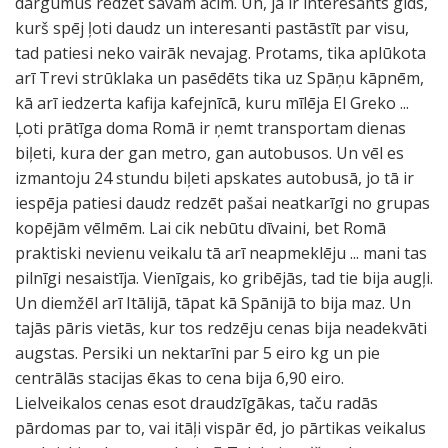
dārgumus redzēt savām acīm. Un, ja ir interesants gids,
kurš spēj ļoti daudz un interesanti pastāstīt par visu,
tad patiesi neko vairāk nevajag. Protams, tika aplūkota
arī Trevi strūklaka un pasēdēts tika uz Spāņu kāpnēm,
kā arī iedzerta kafija kafejnīcā, kuru mīlēja El Greko ...
Ļoti prātīga doma Romā ir ņemt transportam dienas
biļeti, kura der gan metro, gan autobusos. Un vēl es
izmantoju 24 stundu biļeti apskates autobusā, jo tā ir
iespēja patiesi daudz redzēt pašai neatkarīgi no grupas
kopējām vēlmēm. Lai cik nebūtu dīvaini, bet Romā
praktiski nevienu veikalu tā arī neapmeklēju ... mani tas
pilnīgi nesaistīja. Vienīgais, ko gribējās, tad tie bija augļi.
Un diemžēl arī Itālijā, tāpat kā Spānijā to bija maz. Un
tajās pāris vietās, kur tos redzēju cenas bija neadekvāti
augstas. Persiki un nektarīni par 5 eiro kg un pie
centrālās stacijas ēkas to cena bija 6,90 eiro.
Lielveikalos cenas esot draudzīgākas, taču radās
pārdomas par to, vai itāļi vispār ēd, jo pārtikas veikalus