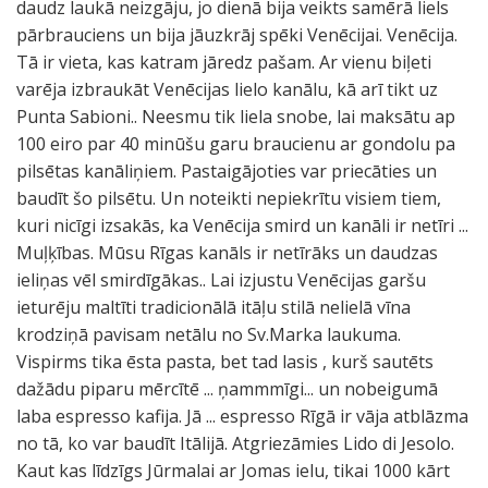
daudz laukā neizgāju, jo dienā bija veikts samērā liels
pārbrauciens un bija jāuzkrāj spēki Venēcijai. Venēcija.
Tā ir vieta, kas katram jāredz pašam. Ar vienu biļeti
varēja izbraukāt Venēcijas lielo kanālu, kā arī tikt uz
Punta Sabioni.. Neesmu tik liela snobe, lai maksātu ap
100 eiro par 40 minūšu garu braucienu ar gondolu pa
pilsētas kanāliņiem. Pastaigājoties var priecāties un
baudīt šo pilsētu. Un noteikti nepiekrītu visiem tiem,
kuri nicīgi izsakās, ka Venēcija smird un kanāli ir netīri ...
Muļķības. Mūsu Rīgas kanāls ir netīrāks un daudzas
ieliņas vēl smirdīgākas.. Lai izjustu Venēcijas garšu
ieturēju maltīti tradicionālā itāļu stilā nelielā vīna
krodziņā pavisam netālu no Sv.Marka laukuma.
Vispirms tika ēsta pasta, bet tad lasis , kurš sautēts
dažādu piparu mērcītē ... ņammmīgi... un nobeigumā
laba espresso kafija. Jā ... espresso Rīgā ir vāja atblāzma
no tā, ko var baudīt Itālijā. Atgriezāmies Lido di Jesolo.
Kaut kas līdzīgs Jūrmalai ar Jomas ielu, tikai 1000 kārt