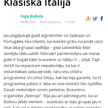
Klasiskā Itālija
Inga Rubule
04.08.2007
4 min lasīšanai
17 foto
Jau pagājušajā gadā atgriežoties no Spānijas un
Portugāles tika izlemts, ka noteikti gribu turpināt ceļot
tikai laba grupas vadītāja – gida sabiedrībā. Man
laimējās tādu satikt. Februārī painteresējos vai manai
gidei ir šogad kāds brauciens uz Itāliju. Ir ... jūlijā. Tajā
mirklī nu nepavisam nepadomāju, ka tas ir
viskarstākais laika periods, taču visu izšķīra
programma. Un zinot Silviju, tad tas bija garants, ka šī
programma patiesi ir laba un visa noteikti tiks izpildīta.
Daudz nedomājot uzreiz pieteicos. Braucienu
organizēja „Averoja” . Bija jau arī pārsteigums, ka uz
Boloņu jālido vieniem ... autobuss ar daļu grupas jau ir
ceļā. Taču tā ir milzīga priekšrocība, jo patiesi neredzu