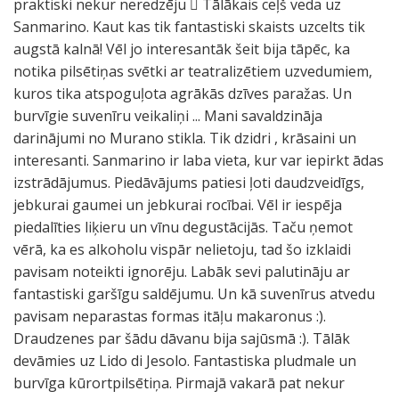
praktiski nekur neredzēju  Tālākais ceļš veda uz
Sanmarino. Kaut kas tik fantastiski skaists uzcelts tik
augstā kalnā! Vēl jo interesantāk šeit bija tāpēc, ka
notika pilsētiņas svētki ar teatralizētiem uzvedumiem,
kuros tika atspoguļota agrākās dzīves paražas. Un
burvīgie suvenīru veikaliņi ... Mani savaldzināja
darinājumi no Murano stikla. Tik dzidri , krāsaini un
interesanti. Sanmarino ir laba vieta, kur var iepirkt ādas
izstrādājumus. Piedāvājums patiesi ļoti daudzveidīgs,
jebkurai gaumei un jebkurai rocībai. Vēl ir iespēja
piedalīties liķieru un vīnu degustācijās. Taču ņemot
vērā, ka es alkoholu vispār nelietoju, tad šo izklaidi
pavisam noteikti ignorēju. Labāk sevi palutināju ar
fantastiski garšīgu saldējumu. Un kā suvenīrus atvedu
pavisam neparastas formas itāļu makaronus :).
Draudzenes par šādu dāvanu bija sajūsmā :). Tālāk
devāmies uz Lido di Jesolo. Fantastiska pludmale un
burvīga kūrortpilsētiņa. Pirmajā vakarā pat nekur