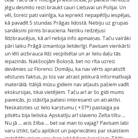
jēgu desmito reizi braukt cauri Lietuvai un Polijai. Un
vēl, šoreiz pati vainīga, ka iepriekš nepapētīju iespējas,
kā pavadīt 5 stundas Prāgas lidostā. Nebiju uz grupas
sanāksmi pirms brauciena. Netiku redzējusi
līdzbraucējus, kā arī nebija info apmaiņas. Taču vairāki
pāri laiku Prāgā izmantoja lietderīgi. Pavisam vienkārši
un lēti aizbrauca līdz vecpilsētai un ar lielu daļu tās
iepazinās. Nakšņojām Boloņā, bet no rīta uzreiz
devāmies uz Florenci. Domāju, ka nav vērts aprakstīt
vēstures faktus, jo tos var atrast jebkurā informatīvajā
materiālā. Itālijā mūsu gidiem nav atļauts pašiem vadīt
ekskursijas, tikai vietējiem. Taču arī ar šo gidi mums
paveicās, jo stāstīja patiesi interesanti un atraktīvi.
Neskatoties uz lielo karstumu ( +37*) pastaiga pa
pilsētu bija lieliska. Apskatīju arī slaveno Zelta tiltu ....
Nu jā .... acis žilba .... bet vai man to vajag? Pavisam labi
varu iztikt, taču aplūkot un papriecāties par skaistiem