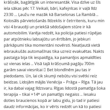
krāšņāk, bagātīgāk un interesantāk. Visa dzīve uz šīs
iela sākas pēc 17. Veikali, bāri, kafejnīcas ir vaļā līdz
23:30 .... Ļaužu ne mazāk kā Barselonas La Ramblā ...
Kolosāls pārvietošanās līdzeklis ir četrritenis, kuru min
visi 4 braucēji un priekšā sēdošajiem stūre ir kā
automobilim. Varēja redzēt, ka policija patiesi rūpējas
par atpūtnieku labsajūtu un ērtībām, jo jebkuri
pārkāpumi tika momentāni novērsti. Neatļautā vietā
iebraukušās automašīnas tika uzreiz evakuētas. Nakts
pastaiga bija tik iespaidīga, ka pamanījos apmaldīties
uz vienas ielas ... Visā tajā krāšņumā pagāju 700m
garām savai viesnīcai  Bet blondīnēm jau tas ir
piedodams. Un, lai cik skumji nebūtu visi svētki reiz
beidzas. Lidojām mājās Venēcija – Prāga – Rīga. Tā jau
ir, ka dabai vajag līdzsvaru. Rīgas lidostā pamatīga šoka
terapija – tikai +14* un pamatīgs negaiss ... Iesaku
doties braucienos kopā ar labu gidu, jo tad ir patiesi
daudz informācijas, ko ir vērts redzēt un kā to patiesi