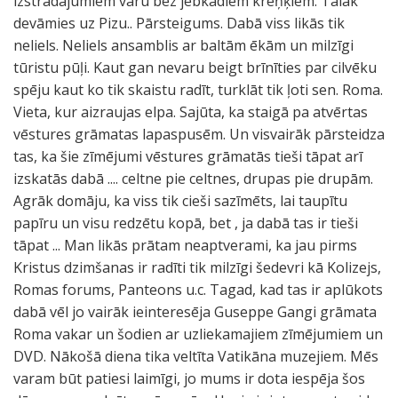
izstrādājumiem varu bez jebkādiem kreņķiem. Tālāk
devāmies uz Pizu.. Pārsteigums. Dabā viss likās tik
neliels. Neliels ansamblis ar baltām ēkām un milzīgi
tūristu pūļi. Kaut gan nevaru beigt brīnīties par cilvēku
spēju kaut ko tik skaistu radīt, turklāt tik ļoti sen. Roma.
Vieta, kur aizraujas elpa. Sajūta, ka staigā pa atvērtas
vēstures grāmatas lapaspusēm. Un visvairāk pārsteidza
tas, ka šie zīmējumi vēstures grāmatās tieši tāpat arī
izskatās dabā .... celtne pie celtnes, drupas pie drupām.
Agrāk domāju, ka viss tik cieši sazīmēts, lai taupītu
papīru un visu redzētu kopā, bet , ja dabā tas ir tieši
tāpat ... Man likās prātam neaptverami, ka jau pirms
Kristus dzimšanas ir radīti tik milzīgi šedevri kā Kolizejs,
Romas forums, Panteons u.c. Tagad, kad tas ir aplūkots
dabā vēl jo vairāk ieinteresēja Guseppe Gangi grāmata
Roma vakar un šodien ar uzliekamajiem zīmējumiem un
DVD. Nākošā diena tika veltīta Vatikāna muzejiem. Mēs
varam būt patiesi laimīgi, jo mums ir dota iespēja šos