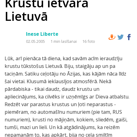
Krustu ietvarā
Lietuvā
Inese Liberte
02.05.2005
1 min lasīšanai
16 foto
Lūk, arī pienāca tā diena, kad savām acīm ieraudzīju
krustu tūkstošus Lietuvā. Biju, staigāju ap un pa
taciņām. Satiku ceļotāju no Āzijas, kas kājām nāca līdz
šai vietai. Klusumā ieklausījos atmosfērā. Nekā
pārdabiska - tikai daudz, daudz krustu un
apliecinājums, ka cilvēks ir uzņēmīgs ar Dieva atbalstu.
Redzēt var parastus krustus un ļoti neparastus -
piemēram, no automašīnu numuriem (pie tam, RUS
numuriem), krusti no mājiņām, kokiem, sliedēm, gaiši,
tumši, mazi un lieli. Un kā atgādinājums, ka reizēm
nepamanām to, kas apkārt, bija no ceļa smiltīm