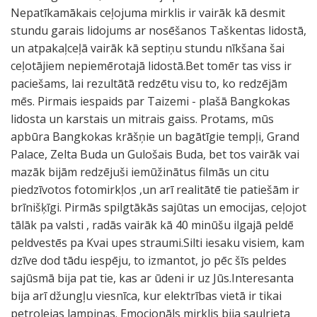
Nepatīkamākais ceļojuma mirklis ir vairāk kā desmit
stundu garais lidojums ar nosēšanos Taškentas lidostā,
un atpakaļceļā vairāk kā septiņu stundu nīkšana šai
ceļotājiem nepiemērotajā lidostā.Bet tomēr tas viss ir
paciešams, lai rezultātā redzētu visu to, ko redzējām
mēs. Pirmais iespaids par Taizemi - plašā Bangkokas
lidosta un karstais un mitrais gaiss. Protams, mūs
apbūra Bangkokas krāšņie un bagātīgie tempļi, Grand
Palace, Zelta Buda un Gulošais Buda, bet tos vairāk vai
mazāk bijām redzējuši iemūžinātus filmās un citu
piedzīvotos fotomirkļos ,un arī realitātē tie patiešām ir
brīnišķīgi. Pirmās spilgtākās sajūtas un emocijas, ceļojot
tālāk pa valsti , radās vairāk kā 40 minūšu ilgajā peldē
peldvestēs pa Kvai upes straumi.Silti iesaku visiem, kam
dzīve dod tādu iespēju, to izmantot, jo pēc šīs peldes
sajūsmā bija pat tie, kas ar ūdeni ir uz Jūs.Interesanta
bija arī džungļu viesnīca, kur elektrības vietā ir tikai
petrolejas lampiņas. Emocionāls mirklis bija saulrieta