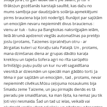
tīrāks)un gozēšanās karstajā saulītē, kas dažu no
mums samīļoja par daudz(pāris solārija apmeklējumi
pirms brauciena bija ļoti noderīgi). Runājot par sajūtām
un emocijām nevaru nepieminēt divus braucienus :
vienu ar tuk - tuku pa Bangkokas naksnīgajām ielām,
lielā ātrumā apdzenot vieglās automašīnas pa pretējo
joslu (protams, Taizemes izpratnē)un otru - ar
ātrgaitas kuteri uz Koraļļu salu Pataijā. Un , protams,
mana dzimšanas diena ar grupas dāvāto karaļa
krekliņu un tajiešu šofera agri no rīta sarūpēto
brīnišķīgo puķu pušķi un kur nu vēl sagaidīšana
viesnīcā ar dziesmām un speciāli man gādāto torti. Ja
tēma ir par sajūtām un emocijām , tad , protams, nevar
nepieminēt cilvēkus.Mūsu ceļojuma nosaukums bija
Smaidu zeme Taizeme, un jau pirmajās dienās es tā
pieradu pie smaidīšanas, ka man šķita, ka nemaz jau tik
ļoti viņi nesmaida. Šad un tad uz ielas, veikalā vai