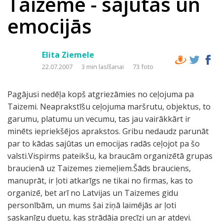
Taizeme - sajūtās un
emocijās
Elita Ziemele
22.07.2007
3 min lasīšanai
73 foto
Pagājusi nedēļa kopš atgriezāmies no ceļojuma pa
Taizemi. Neaprakstīšu ceļojuma maršrutu, objektus, to
garumu, platumu un vecumu, tas jau vairākkārt ir
minēts iepriekšējos aprakstos. Gribu nedaudz parunāt
par to kādas sajūtas un emocijas radās ceļojot pa šo
valsti.Vispirms pateikšu, ka braucām organizētā grupas
braucienā uz Taizemes ziemeļiem.Šāds brauciens,
manuprāt, ir ļoti atkarīgs ne tikai no firmas, kas to
organizē, bet arī no Latvijas un Taizemes gidu
personībām, un mums šai ziņā laimējās ar ļoti
saskanīgu duetu, kas strādāja precīzi un ar atdevi.