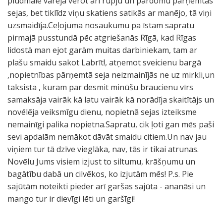
pludmalē varēja vērot arī rūpju un pārdomu pārņemtas
sejas, bet tiklīdz viņu skatiens satikās ar manējo, tā viņi
uzsmaidīja.Ceļojuma nosaukumu pa īstam sapratu
pirmajā pusstundā pēc atgriešanās Rīgā, kad Rīgas
lidostā man ejot garām muitas darbiniekam, tam ar
plašu smaidu sakot Labrīt!, atņemot sveicienu bargā
,nopietnības pārņemtā seja neizmainījās ne uz mirkli,un
taksista , kuram par desmit minūšu braucienu vīrs
samaksāja vairāk kā latu vairāk kā norādīja skaitītājs un
novēlēja veiksmīgu dienu, nopietnā sejas izteiksme
nemainīgi palika nopietna.Sapratu, cik ļoti gan mēs paši
sevi apdalām nemākot dāvāt smaidu citiem.Un nav jau
viņiem tur tā dzīve vieglāka, nav, tās ir tikai atrunas.
Novēlu Jums visiem izjust to siltumu, krāšņumu un
bagātību dabā un cilvēkos, ko izjutām mēs! P.s. Pie
sajūtām noteikti pieder arī garšas sajūta - ananāsi un
mango tur ir dievīgi lēti un garšīgi!
A
M
B
U
M
F
T
A
O
A
L
Š
Z
T
B
Č
A
A
P
Ū
D
K
Š
V
Z
V
L
P
A
K
J
Z
D
Š
P
Č
P
V
B
G
S
B
G
Z
V
B
T
T
K
Ļ
š
N
E
T
K
T
D
S
B
P
P
P
P
D
Z