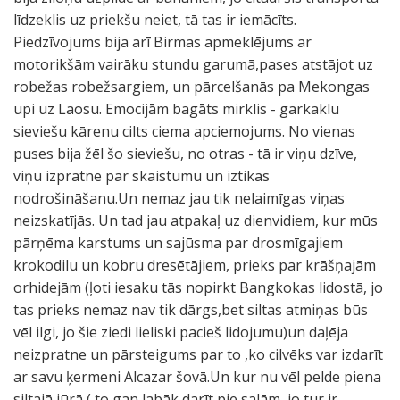
līdzeklis uz priekšu neiet, tā tas ir iemācīts.
Piedzīvojums bija arī Birmas apmeklējums ar
motorikšām vairāku stundu garumā,pases atstājot uz
robežas robežsargiem, un pārcelšanās pa Mekongas
upi uz Laosu. Emocijām bagāts mirklis - garkaklu
sieviešu kārenu cilts ciema apciemojums. No vienas
puses bija žēl šo sieviešu, no otras - tā ir viņu dzīve,
viņu izpratne par skaistumu un iztikas
nodrošināšanu.Un nemaz jau tik nelaimīgas viņas
neizskatījās. Un tad jau atpakaļ uz dienvidiem, kur mūs
pārņēma karstums un sajūsma par drosmīgajiem
krokodilu un kobru dresētājiem, prieks par krāšņajām
orhidejām (ļoti iesaku tās nopirkt Bangkokas lidostā, jo
tas prieks nemaz nav tik dārgs,bet siltas atmiņas būs
vēl ilgi, jo šie ziedi lieliski pacieš lidojumu)un daļēja
neizpratne un pārsteigums par to ,ko cilvēks var izdarīt
ar savu ķermeni Alcazar šovā.Un kur nu vēl pelde piena
siltajā jūrā ( to gan labāk darīt pie salām, jo tur ir