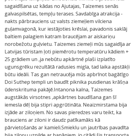
sagaidīšana uz kādas no Ajutajas, Taizemes senās
galvaspilsētas, tempļu terases. Savdabīga atrakcija -
nakts pārbrauciens uz valsts ziemeļiem vilciena
guļamvagonā, kur iestājoties krēslai, pavadonis saklāj
baltiem palagiem katram braucējam ar aiskariņu
norobežotu guļvietu. Taizemes ziemeļi mūs sagaidīja ar
Latvijas tūristam ļoti piemērotu temperatūru kādiem +
25 grādiem un ,ja nebūtu apkārtnē plaši izplatīto
ugunsgrēku rezultātā radusies migla, tad laika apstākļi
būtu ideāli. Tas gan netraucēja mūs apbrīnot bagātīgo
Doi Suthep templi un baudīt piknika pusdienas krāšņa
ūdenskrituma pakājē.Intanona kalna, Taizemes
augstākās virsotnes ,apkārtnes baudīšana gan šī
iemesla dēļ bija stipri apgrūtināta. Neaizmirstama bija
izjāde ar ziloņiem. No savas pieredzes varu teikt, ka
brauciens ar ziloni ir daudz patīkamāks kā
pārvietošanās ar kamieli.Smieklu un jautrības pavadīta
bija ziloņu uzpilde ar banāniem, jo citādi šis transporta