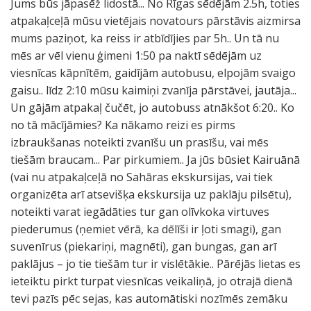
Jums būs jāpasēž lidostā... No Rīgas sēdējām 2.5h, toties
atpakaļceļā mūsu vietējais novatours pārstāvis aizmirsa
mums paziņot, ka reiss ir atbīdījies par 5h.. Un tā nu
mēs ar vēl vienu ģimeni 1:50 pa naktī sēdējām uz
viesnīcas kāpnītēm, gaidījām autobusu, elpojām svaigo
gaisu.. līdz 2:10 mūsu kaimiņi zvanīja pārstāvei, jautāja...
Un gājām atpakaļ čučēt, jo autobuss atnākšot 6:20.. Ko
no tā mācījāmies? Ka nākamo reizi es pirms
izbraukšanas noteikti zvanīšu un prasīšu, vai mēs
tiešām braucam... Par pirkumiem.. Ja jūs būsiet Kairuānā
(vai nu atpakaļceļā no Sahāras ekskursijas, vai tiek
organizēta arī atsevišķa ekskursija uz paklāju pilsētu),
noteikti varat iegādāties tur gan olīvkoka virtuves
piederumus (ņemiet vērā, ka dēlīši ir ļoti smagi), gan
suvenīrus (piekariņi, magnēti), gan bungas, gan arī
paklājus – jo tie tiešām tur ir vislētākie.. Pārējās lietas es
ieteiktu pirkt turpat viesnīcas veikaliņā, jo otrajā dienā
tevi pazīs pēc sejas, kas automātiski nozīmēs zemāku