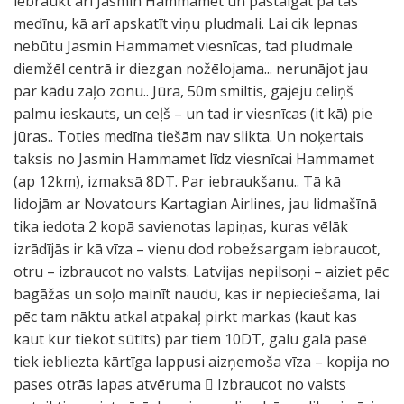
iebraukt arī Jasmin Hammamet un pastaigāt pa tās
medīnu, kā arī apskatīt viņu pludmali. Lai cik lepnas
nebūtu Jasmin Hammamet viesnīcas, tad pludmale
diemžēl centrā ir diezgan nožēlojama... nerunājot jau
par kādu zaļo zonu.. Jūra, 50m smiltis, gājēju celiņš
palmu ieskauts, un ceļš – un tad ir viesnīcas (it kā) pie
jūras.. Toties medīna tiešām nav slikta. Un noķertais
taksis no Jasmin Hammamet līdz viesnīcai Hammamet
(ap 12km), izmaksā 8DT. Par iebraukšanu.. Tā kā
lidojām ar Novatours Kartagian Airlines, jau lidmašīnā
tika iedota 2 kopā savienotas lapiņas, kuras vēlāk
izrādījās ir kā vīza – vienu dod robežsargam iebraucot,
otru – izbraucot no valsts. Latvijas nepilsoņi – aiziet pēc
bagāžas un soļo mainīt naudu, kas ir nepieciešama, lai
pēc tam nāktu atkal atpakaļ pirkt markas (kaut kas
kaut kur tiekot sūtīts) par tiem 10DT, galu galā pasē
tiek iebliezta kārtīga lappusi aizņemoša vīza – kopija no
pases otrās lapas atvēruma  Izbraucot no valsts