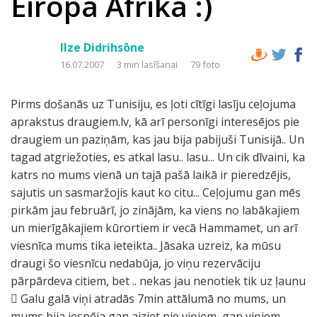
Eiropa Āfrikā :)
Ilze Didrihsōne
16.07.2007
3 min lasīšanai
79 foto
Pirms došanās uz Tunisiju, es ļoti cītīgi lasīju ceļojuma
aprakstus draugiem.lv, kā arī personīgi interesējos pie
draugiem un paziņām, kas jau bija pabijuši Tunisijā.. Un
tagad atgriežoties, es atkal lasu.. lasu... Un cik dīvaini, ka
katrs no mums vienā un tajā pašā laikā ir pieredzējis,
sajutis un sasmaržojis kaut ko citu... Ceļojumu gan mēs
pirkām jau februārī, jo zinājām, ka viens no labākajiem
un mierīgākajiem kūrortiem ir vecā Hammamet, un arī
viesnīca mums tika ieteikta.. Jāsaka uzreiz, ka mūsu
draugi šo viesnīcu nedabūja, jo viņu rezervāciju
pārpārdeva citiem, bet .. nekas jau nenotiek tik uz ļaunu
 Galu galā viņi atradās 7min attālumā no mums, un
mums bija iespēja gan aiziet pie viņiem, gan viņiem