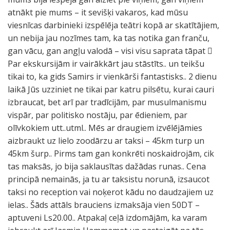
atnākt pie mums – it sevišķi vakaros, kad mūsu
viesnīcas darbinieki izspēlēja teātri kopā ar skatītājiem,
un nebija jau nozīmes tam, ka tas notika gan franču,
gan vācu, gan angļu valodā – visi visu saprata tāpat 
Par ekskursijām ir vairākkārt jau stāstīts.. un teikšu
tikai to, ka gids Samirs ir vienkārši fantastisks.. 2 dienu
laikā Jūs uzziniet ne tikai par katru pilsētu, kurai cauri
izbraucat, bet arī par tradīcijām, par musulmanismu
vispār, par politisko nostāju, par ēdieniem, par
olīvkokiem utt..utml.. Mēs ar draugiem izvēlējāmies
aizbraukt uz lielo zoodārzu ar taksi – 45km turp un
45km šurp.. Pirms tam gan konkrēti noskaidrojām, cik
tas maksās, jo bija saklausītas dažādas runas.. Cena
principā nemainās, ja tu ar taksistu norunā, izsaucot
taksi no reception vai noķerot kādu no daudzajiem uz
ielas.. Šāds attāls brauciens izmaksāja vien 50DT –
aptuveni Ls20.00.. Atpakaļ ceļā izdomājām, ka varam