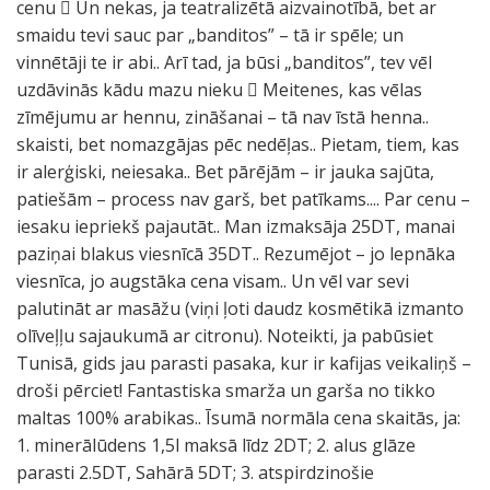
cenu  Un nekas, ja teatralizētā aizvainotībā, bet ar
smaidu tevi sauc par „banditos” – tā ir spēle; un
vinnētāji te ir abi.. Arī tad, ja būsi „banditos”, tev vēl
uzdāvinās kādu mazu nieku  Meitenes, kas vēlas
zīmējumu ar hennu, zināšanai – tā nav īstā henna..
skaisti, bet nomazgājas pēc nedēļas.. Pietam, tiem, kas
ir alerģiski, neiesaka.. Bet pārējām – ir jauka sajūta,
patiešām – process nav garš, bet patīkams.... Par cenu –
iesaku iepriekš pajautāt.. Man izmaksāja 25DT, manai
paziņai blakus viesnīcā 35DT.. Rezumējot – jo lepnāka
viesnīca, jo augstāka cena visam.. Un vēl var sevi
palutināt ar masāžu (viņi ļoti daudz kosmētikā izmanto
olīveļļu sajaukumā ar citronu). Noteikti, ja pabūsiet
Tunisā, gids jau parasti pasaka, kur ir kafijas veikaliņš –
droši pērciet! Fantastiska smarža un garša no tikko
maltas 100% arabikas.. Īsumā normāla cena skaitās, ja:
1. minerālūdens 1,5l maksā līdz 2DT; 2. alus glāze
parasti 2.5DT, Sahārā 5DT; 3. atspirdzinošie