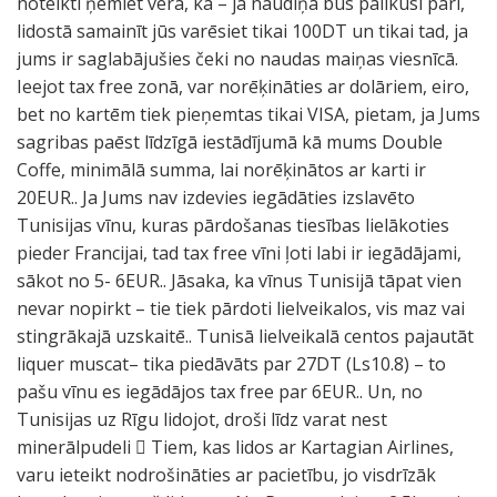
noteikti ņemiet vērā, ka – ja naudiņa būs palikusi pāri,
lidostā samainīt jūs varēsiet tikai 100DT un tikai tad, ja
jums ir saglabājušies čeki no naudas maiņas viesnīcā.
Ieejot tax free zonā, var norēķināties ar dolāriem, eiro,
bet no kartēm tiek pieņemtas tikai VISA, pietam, ja Jums
sagribas paēst līdzīgā iestādījumā kā mums Double
Coffe, minimālā summa, lai norēķinātos ar karti ir
20EUR.. Ja Jums nav izdevies iegādāties izslavēto
Tunisijas vīnu, kuras pārdošanas tiesības lielākoties
pieder Francijai, tad tax free vīni ļoti labi ir iegādājami,
sākot no 5- 6EUR.. Jāsaka, ka vīnus Tunisijā tāpat vien
nevar nopirkt – tie tiek pārdoti lielveikalos, vis maz vai
stingrākajā uzskaitē.. Tunisā lielveikalā centos pajautāt
liquer muscat– tika piedāvāts par 27DT (Ls10.8) – to
pašu vīnu es iegādājos tax free par 6EUR.. Un, no
Tunisijas uz Rīgu lidojot, droši līdz varat nest
minerālpudeli  Tiem, kas lidos ar Kartagian Airlines,
varu ieteikt nodrošināties ar pacietību, jo visdrīzāk