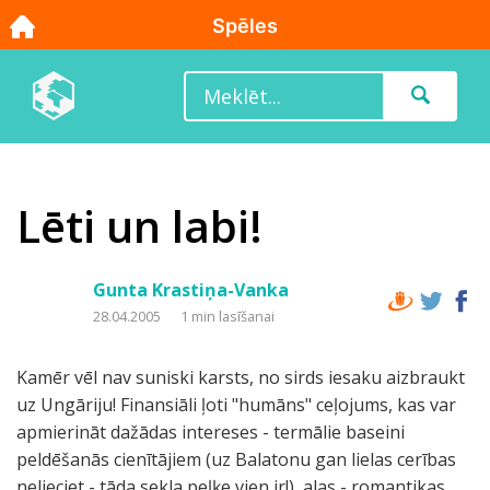
Lēti un labi!
Gunta Krastiņa-Vanka
28.04.2005
1 min lasīšanai
Kamēr vēl nav suniski karsts, no sirds iesaku aizbraukt
uz Ungāriju! Finansiāli ļoti "humāns" ceļojums, kas var
apmierināt dažādas intereses - termālie baseini
peldēšanās cienītājiem (uz Balatonu gan lielas cerības
nelieciet - tāda sekla peļķe vien ir!), alas - romantikas