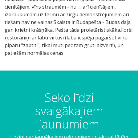
cienītājiem, vīns straumēm - nu .... arī cienītājiem,
izbraukumam uz fermu ar zirgu demonstrējumiem arī
tiešām nav ne vainas!Skaista ir Budapešta - Budas daļa
gan krietni krāšņāka, Pešta tāda proletāristiskāka.Forši
restorāniņi ar labu virtuvi (laba iespēja pagaršot viņu
piparu "zaptīti", tikai muti pēc tam grūti aizvērt!), un
patiešām normālas cenas
Seko līdzi
svaigākajiem
jaunumiem
Uzzini par jaunākajiem ceļojumiem un aktualitātēm