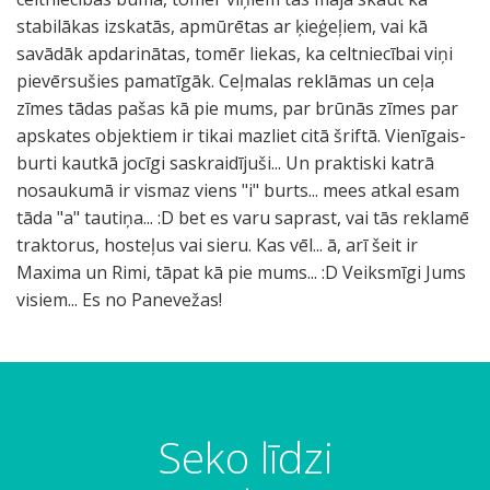
stabilākas izskatās, apmūrētas ar ķieģeļiem, vai kā
savādāk apdarinātas, tomēr liekas, ka celtniecībai viņi
pievērsušies pamatīgāk. Ceļmalas reklāmas un ceļa
zīmes tādas pašas kā pie mums, par brūnās zīmes par
apskates objektiem ir tikai mazliet citā šriftā. Vienīgais-
burti kautkā jocīgi saskraidījuši... Un praktiski katrā
nosaukumā ir vismaz viens "i" burts... mees atkal esam
tāda "a" tautiņa... :D bet es varu saprast, vai tās reklamē
traktorus, hosteļus vai sieru. Kas vēl... ā, arī šeit ir
Maxima un Rimi, tāpat kā pie mums... :D Veiksmīgi Jums
visiem... Es no Panevežas!
Seko līdzi