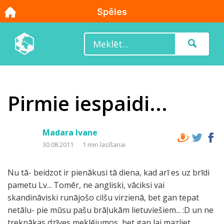
Pirmie iespaidi...
Madara Ivane
30.08.2011
1 min lasīšanai
Nu tā- beidzot ir pienākusi tā diena, kad arī es uz brīdi
pametu Lv... Tomēr, ne angliski, vāciksi vai
skandināviski runājošo cilšu virzienā, bet gan tepat
netālu- pie mūsu pašu brāļukām lietuviešiem... :D un ne
treknākas dzīves meklējumos, bet gan lai mazliet