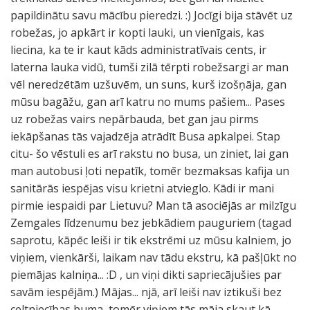
papildinātu savu mācību pieredzi. :) Jocīgi bija stāvēt uz
robežas, jo apkārt ir kopti lauki, un vienīgais, kas
liecina, ka te ir kaut kāds administratīvais cents, ir
laterna lauka vidū, tumši zilā tērpti robežsargi ar man
vēl neredzētām uzšuvēm, un suns, kurš izošņāja, gan
mūsu bagāžu, gan arī katru no mums pašiem... Pases
uz robežas vairs nepārbauda, bet gan jau pirms
iekāpšanas tās vajadzēja atrādīt Busa apkalpei. Stap
citu- šo vēstuli es arī rakstu no busa, un ziniet, lai gan
man autobusi ļoti nepatīk, tomēr bezmaksas kafija un
sanitārās iespējas visu krietni atvieglo. Kādi ir mani
pirmie iespaidi par Lietuvu? Man tā asociējās ar milzīgu
Zemgales līdzenumu bez jebkādiem pauguriem (tagad
saprotu, kāpēc leiši ir tik ekstrēmi uz mūsu kalniem, jo
viņiem, vienkārši, laikam nav tādu ekstru, kā pašļūkt no
piemājas kalniņa... :D , un viņi dikti sapriecājušies par
savām iespējām.) Mājas... njā, arī leiši nav iztikuši bez
celtniecības buma, tomēr viņiem tās māja skaut kā