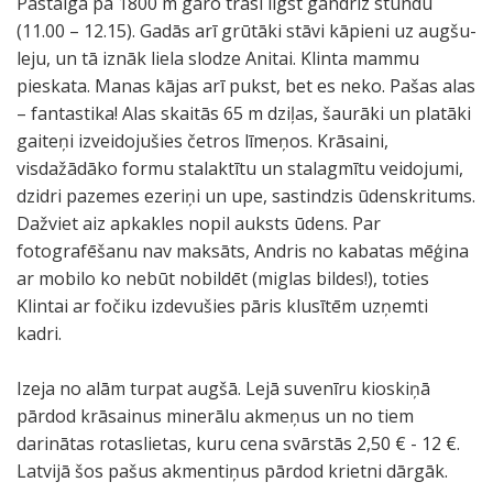
Pastaiga pa 1800 m garo trasi ilgst gandrīz stundu
(11.00 – 12.15). Gadās arī grūtāki stāvi kāpieni uz augšu-
leju, un tā iznāk liela slodze Anitai. Klinta mammu
pieskata. Manas kājas arī pukst, bet es neko. Pašas alas
– fantastika! Alas skaitās 65 m dziļas, šaurāki un platāki
gaiteņi izveidojušies četros līmeņos. Krāsaini,
visdažādāko formu stalaktītu un stalagmītu veidojumi,
dzidri pazemes ezeriņi un upe, sastindzis ūdenskritums.
Dažviet aiz apkakles nopil auksts ūdens. Par
fotografēšanu nav maksāts, Andris no kabatas mēģina
ar mobilo ko nebūt nobildēt (miglas bildes!), toties
Klintai ar fočiku izdevušies pāris klusītēm uzņemti
kadri.
Izeja no alām turpat augšā. Lejā suvenīru kioskiņā
pārdod krāsainus minerālu akmeņus un no tiem
darinātas rotaslietas, kuru cena svārstās 2,50 € - 12 €.
Latvijā šos pašus akmentiņus pārdod krietni dārgāk.