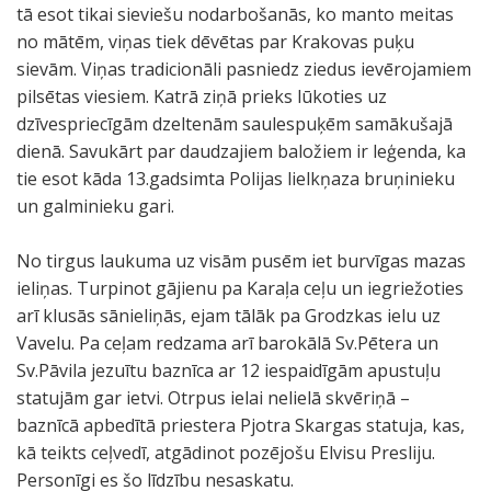
tā esot tikai sieviešu nodarbošanās, ko manto meitas
no mātēm, viņas tiek dēvētas par Krakovas puķu
sievām. Viņas tradicionāli pasniedz ziedus ievērojamiem
pilsētas viesiem. Katrā ziņā prieks lūkoties uz
dzīvespriecīgām dzeltenām saulespuķēm samākušajā
dienā. Savukārt par daudzajiem baložiem ir leģenda, ka
tie esot kāda 13.gadsimta Polijas lielkņaza bruņinieku
un galminieku gari.
No tirgus laukuma uz visām pusēm iet burvīgas mazas
ieliņas. Turpinot gājienu pa Karaļa ceļu un iegriežoties
arī klusās sānieliņās, ejam tālāk pa Grodzkas ielu uz
Vavelu. Pa ceļam redzama arī barokālā Sv.Pētera un
Sv.Pāvila jezuītu baznīca ar 12 iespaidīgām apustuļu
statujām gar ietvi. Otrpus ielai nelielā skvēriņā –
baznīcā apbedītā priestera Pjotra Skargas statuja, kas,
kā teikts ceļvedī, atgādinot pozējošu Elvisu Presliju.
Personīgi es šo līdzību nesaskatu.