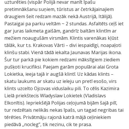
uzturēties (vispār Polijā nevar manīt īpašu
pretimnākšanu suņiem, tūristus ar četrkājainajiem
draugiem šeit redzam mazāk nekā Austrijā, Itālijā).
Pastaigai pa parku veltām ~ 2 stundas. Asfaltēts ceļš iet
gar juras laikmeta gaišām, gandrīz baltām klintīm ar
mežiem noaugušām virsmām. Klintis varenākas kļūst
tālāk, kur t.s. Krakovas Vārti – divi iespaidīgi, noapaļoti
klinšu stabi. Vienā tādā iekalta Jaunavas Marijas ikona.
Šur tur parkā pie kokiem redzami mākslīgiem ziediem
pušķoti krucifiksi. Paejam garām populārai alai Grota
Lokietka, ieeja tajā ir augšā klintī. Uz kādas klints –
skatu laukums ar skatu uz ieleju un pretī esošo, virs
klints uzcelto Ojcovas viduslaiku pili. To cēlis Kazimira
Lielā priekštecis Wladyslaw Lokietek (Vladislavs
Elkonītis). Iepriekšējā Polijas ceļojumā bijām šajā pilī,
tur redzētais nelikās nekas īpašs, un tagad negribas tai
tērēties. Privātmāju rajonā katrā mājā ceļiniekiem
piedāvā „nocleg”, tik nezinu, cik te prasa.