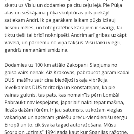
skatu uz Vislu un dodamies pa citu ceļu lejā. Pie Pūķa
alas un seškājaina pūķa skulptūras pils piekājē
satiekam Andri. Ik pa garākam laikam pūķis izšauj
liesmu mēles, un fotografēties kārajiem ir svarīgi, lai
tiktu tieši tai brīdī noknipsēti. Andrim arī gribas uzkāpt
Vavelā, un pārņemu no viņa takšus. Visu laiku viegli,
gandrīz nemanāmi smidzina.
Dodamies uz 100 km attālo Zakopani. Slapjums no
gaisa vairs nenāk. Aiz Krakovas, pabraucot garām kādai
DUS, mašīnu satricina biedējoši skaļa vibrācija.
Ievelkamies DUS teritorijā un konstatējam, ka pie
vainas gultnis, tas pats, kas nomainīts pērn Lomžā!
Pabraukt nav iespējams, jāpārlaiž nakti tepat mašīnā,
līdzās dažām fūrēm. Ir jau satumsis, uzkožam vieglas
vakariņas un apceram ķīniešu preču-viendienīšu sērgu
Eiropā un to, cik švaka tagad autoražošana. Mūsu
Scorpion „dzimis” 1994.gadā kaut kur Spānijas ražotnē,