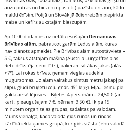
novārītas olas, rudzumaizi, tomātus, uzlejamās griķu un
auzu putras un biezeņzupas utt.) pazīstu un zinu, kādu
maltīti ēdīsim. Polijā un Slovākijā ēdienreizēm piepirkta
maize un kefīrs aukstajām biezzupām.
Ap 10.00 dodamies uz netālu esošajām
Demanovas
Brīvības alām
, pabraucot garām Ledus alām, kuras
nav plānots apmeklēt. Pie Brīvības alām autostāvvieta –
5 €, takšus atstājam mašīnā (Austrijā Lurgofftes alās
Retu drīkstēja ņemt līdzi), paķeram siltākas jakas (alās
+7°). Lai rokas brīvas, ņemam vieglas audekla
mugursomas. Uz alām vairākus simtus metru jākāpj pa
slīpu, gludi bruģētu ceļu gndr. 45° leņķī. Mjā.... esmu pie
galda aizsēdējusies.... Biļetes 4 personām – 24,50 € (ar
karti; pieaugušajam 7 €, bērnam 3,50 €). Ik pa 15
minūtēm organizējas grupas, sadalītas pa valodām.
Mums vienalga, kādā valodā gids runās un rindas
kārtībā iekļaujamies grupā, kur gids stāsta čehu valodā.