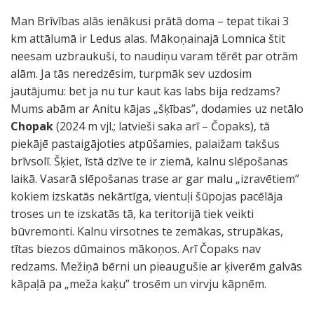
Man Brīvības alās ienākusi prātā doma – tepat tikai 3
km attālumā ir Ledus alas. Mākoņainajā Lomnica štit
neesam uzbraukuši, to naudiņu varam tērēt par otrām
alām. Ja tās neredzēsim, turpmāk sev uzdosim
jautājumu: bet ja nu tur kaut kas labs bija redzams?
Mums abām ar Anitu kājas „šķības”, dodamies uz netālo
Chopak
(2024 m vjl.; latvieši saka arī – Čopaks), tā
piekājē pastaigājoties atpūšamies, palaižam takšus
brīvsolī. Šķiet, īstā dzīve te ir ziemā, kalnu slēpošanas
laikā. Vasarā slēpošanas trase ar gar malu „izravētiem”
kokiem izskatās nekārtīga, vientuļi šūpojas pacēlāja
troses un te izskatās tā, ka teritorijā tiek veikti
būvremonti. Kalnu virsotnes te zemākas, strupākas,
tītas biezos dūmainos mākoņos. Arī Čopaks nav
redzams. Mežiņā bērni un pieaugušie ar ķiverēm galvās
kāpaļā pa „meža kaķu” trosēm un virvju kāpnēm.