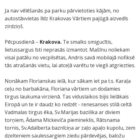
Ja nav vēlēšanās pa parku pārvietoties kājām, no
autostāvvietas līdz Krakovas Vārtiem pajūgā aizvedīs
zirdziņš.
Pēcpusdienā –
Krakova.
Te smalks smigucītis,
lietussargus īsti neprasās izmantot. Mašīnu noliekam
visai patālu no vecpilsētas, Andris savā mobilajā nofiksē
tās atrašanās vietu, lai atceļā varētu te viegli atgriezties.
Nonākam Florianskas ielā, kur sākam iet pa t.s. Karaļa
ceļu no barbakāna, Floriana vārtiem un dodamies
tirgus laukuma virzienā. Tas viduslaikos bijis lielākais
Eiropā un te ir daudz ko redzēt - renesanses stilā celtā
Vadmalas tirgus ēka, Sv.Marijas bazilika ar diviem
torņiem, Ādama Mickeviča piemineklis, Rātsnama
tornis, Sv.Adalberta baznīciņa ar zaļo apaļo kupolu, zem
dzelteniem saulessargiem ziedu pārdevējas, baložu