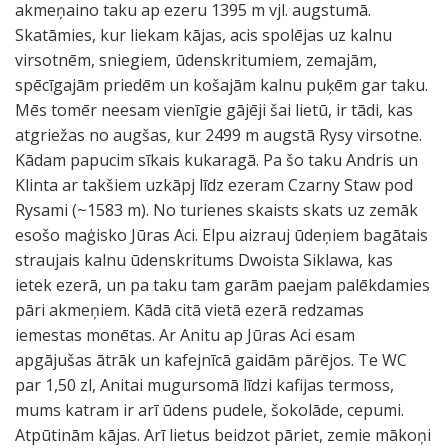
akmeņaino taku ap ezeru 1395 m vjl. augstumā.
Skatāmies, kur liekam kājas, acis spolējas uz kalnu
virsotnēm, sniegiem, ūdenskritumiem, zemajām,
spēcīgajām priedēm un košajām kalnu puķēm gar taku.
Mēs tomēr neesam vienīgie gājēji šai lietū, ir tādi, kas
atgriežas no augšas, kur 2499 m augstā Rysy virsotne.
Kādam papucim sīkais kukaragā. Pa šo taku Andris un
Klinta ar takšiem uzkāpj līdz ezeram Czarny Staw pod
Rysami (~1583 m). No turienes skaists skats uz zemāk
esošo maģisko Jūras Aci. Elpu aizrauj ūdeņiem bagātais
straujais kalnu ūdenskritums Dwoista Siklawa, kas
ietek ezerā, un pa taku tam garām paejam palēkdamies
pāri akmeņiem. Kādā citā vietā ezerā redzamas
iemestas monētas. Ar Anitu ap Jūras Aci esam
apgājušas ātrāk un kafejnīcā gaidām pārējos. Te WC
par 1,50 zl, Anitai mugursomā līdzi kafijas termoss,
mums katram ir arī ūdens pudele, šokolāde, cepumi.
Atpūtinām kājas. Arī lietus beidzot pāriet, zemie mākoņi