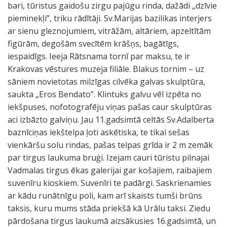
bari, tūristus gaidošu zirgu pajūgu rinda, dažādi „dzīvie
pieminekļi”, triku rādītāji. Sv.Marijas bazilikas interjers
ar sienu gleznojumiem, vitrāžām, altāriem, apzeltītām
figūrām, degošām svecītēm krāšņs, bagātīgs,
iespaidīgs. Ieeja Rātsnama tornī par maksu, te ir
Krakovas vēstures muzeja filiāle. Blakus tornim – uz
sāniem novietotas milzīgas cilvēka galvas skulptūra,
saukta „Eros Bendato”. Klintuks galvu vēl izpēta no
iekšpuses, nofotografēju viņas pašas caur skulptūras
aci izbāzto galviņu. Jau 11.gadsimtā celtās Sv.Adalberta
baznīciņas iekštelpa ļoti askētiska, te tikai sešas
vienkāršu solu rindas, pašas telpas grīda ir 2 m zemāk
par tirgus laukuma bruģi. Izejam cauri tūristu pilnajai
Vadmalas tirgus ēkas galerijai gar košajiem, raibajiem
suvenīru kioskiem. Suvenīri te padārgi. Saskrienamies
ar kādu runātnīgu poli, kam arī skaists tumši brūns
taksis, kuru mums stāda priekšā kā Urālu taksi. Ziedu
pārdošana tirgus laukumā aizsākusies 16.gadsimtā, un