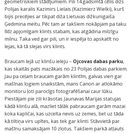
ģeometriskiem stādījumiem. Pili 14.gadsimtā cēlis dižs
Polijas karalis Kazimirs Lielais (Kazimierz Wielki), kurš
bijis precējies ar tikpat diža Lietuvas dižkunigaiša
Ģedimina meitu. Pēc tam ar takšiem nokāpjam pa taku
līdz apjomīgam klints stabam, kas atgādina milzīgu
milnu. Taka ved gar pili, un ir iespēja to apskatīt no
lejas, kā tā slejas virs klints.
Braucam lejā uz klinšu ieleju –
Ojcovas dabas parku
,
kas skaitās pats mazākais no 23 Polijas dabas parkiem.
Jau pa ceļam braucam garām klintīm, galvas vien gar
mašīnas logiem snaikstām, mans Canon ar atlokāmo
monitoru ļoti parocīgs fotografēšanai caur lūku.
Piestājam pie zili krāsotas Jaunavas Marijas statujas
kādā klinšu alā, mazliet tālāk pabraucam garām mazai
koka kapličai, kas uzcelta nevis uz zemes, bet uz tāda
kā tiltiņa virs upītes, kas tek gar klinti. Stāvvietā par
mašīnu samaksājam 10 zlotus. Takšiem parkā atļauts