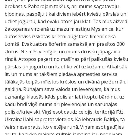
brokastis. Pabarojam takšus, arī mums sagatavoju
bļodiņas, paspēju tikai diviem iebērt kviešu pārslas un
uzliet jogurtu, kad evakuators jau klāt. Tas mūs aizved
Zakopanes virzienā uz mazu miestiņu Myslenice, kur
autoserviss izskatās krietni augstākā līmenī nekā
Lomžā. Evakuatora šoferim samaksājam prasītos 200
zlotus. Ne mēs vienīgie, un mums drusku jāpagaida
rindā. Attopos paķert no mašīnas pāri palikušās kviešu
pārslas un jogurtu un kaut ko vēl uzkožamu. Atkal sāk
līt, un mums ar takšiem piedāvā apmesties servisa
tālākajās telpās mīkstos krēslos un dīvānā pie žurnālu
galdiņa. Runājam savā valodā un ievērojam, ka mūs
uzmanīgi klausās kāds polis ar labi koptu bārdiņu, uz
kādu brīdi viņš mums arī pievienojas un sarunājas
poliski/krieviski. Viņš esot daudz ceļojis, teritorijā līdz
Ukrainai labi saprotot vietējos. Kā iebraucis Baltijā, tā
vairs nesapratis, ko vietējie runā. Viņam esot gadījies
arī tā, ka tikko mainīts gultnis jāmaina jau pēc divām