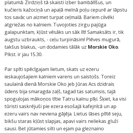
platumā. Zirdziņš tā skaisti izber bambālīšus, un
kučieris kažociņā un apaļā melnā poļu cepurē ar lāpstu
tos savāc un aizmet turpat ceļmalā. Bariem cilvēki
atgriežas no kalniem. Tuvojoties zirgu pajūga
galapunktam, kļūst vēsāks un sāk līt! Samaksāts ir, tik
augstu uzbraukts, - ceļu turpināsim! Plēves mugurā,
takšus blakus, -un dodamies tālāk uz
Morskie Oko
.
Plkst. ir jau 15.30.
Par spīti spēcīgajam lietum, skats uz ezeru
ieskaujošajiem kalniem varens un saistošs. Toreiz
saulainā dienā Morskie Oko jeb Jūras Acs dzidrais
ūdens bija smaragda zaļš, tagad tas satumsis, tajā
spoguļojas mākoņos tītie Tatru kalnu pīķi. Šķiet, ka visi
tūristi saskrējuši pie ezera esošajā kafejnīcā un ap
ezeru vairs nav neviena gājēja. Lietus lāses plītē seju,
bikšu staras kļūst slapjas, apavi vairs neliekas gluži
sausi. Bet jūtamies silti un ejam pa gleznaino