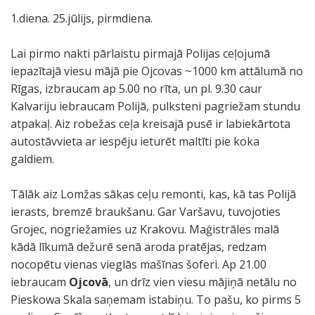
1.diena. 25.jūlijs, pirmdiena.
Lai pirmo nakti pārlaistu pirmajā Polijas ceļojumā
iepazītajā viesu mājā pie Ojcovas ~1000 km attālumā no
Rīgas, izbraucam ap 5.00 no rīta, un pl. 9.30 caur
Kalvariju iebraucam Polijā, pulksteni pagriežam stundu
atpakaļ. Aiz robežas ceļa kreisajā pusē ir labiekārtota
autostāvvieta ar iespēju ieturēt maltīti pie koka
galdiem.
Tālāk aiz Lomžas sākas ceļu remonti, kas, kā tas Polijā
ierasts, bremzē braukšanu. Gar Varšavu, tuvojoties
Grojec, nogriežamies uz Krakovu. Maģistrāles malā
kādā līkumā dežurē senā aroda pratējas, redzam
nocopētu vienas vieglās mašīnas šoferi. Ap 21.00
iebraucam
Ojcovā
, un drīz vien viesu mājiņā netālu no
Pieskowa Skala saņemam istabiņu. To pašu, ko pirms 5