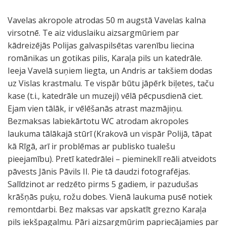
Vavelas akropole atrodas 50 m augstā Vavelas kalna
virsotnē. Te aiz viduslaiku aizsargmūriem par
kādreizējās Polijas galvaspilsētas varenību liecina
romānikas un gotikas pilis, Karaļa pils un katedrāle.
Ieeja Vavelā suņiem liegta, un Andris ar takšiem dodas
uz Vislas krastmalu. Te vispār būtu jāpērk biļetes, taču
kase (t.i., katedrāle un muzeji) vēlā pēcpusdienā ciet.
Ejam vien tālāk, ir vēlēšanās atrast mazmājiņu.
Bezmaksas labiekārtotu WC atrodam akropoles
laukuma tālākajā stūrī (Krakovā un vispār Polijā, tāpat
kā Rīgā, arī ir problēmas ar publisko tualešu
pieejamību). Pretī katedrālei – piemineklī reāli atveidots
pāvests Jānis Pāvils II. Pie tā daudzi fotografējas.
Salīdzinot ar redzēto pirms 5 gadiem, ir pazudušas
krāšņās puķu, rožu dobes. Vienā laukuma pusē notiek
remontdarbi. Bez maksas var apskatīt grezno Karaļa
pils iekšpagalmu. Pāri aizsargmūrim papriecājamies par