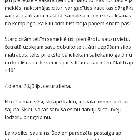
jau pieredze – vakarā ņem par labu to, kas ir, citādi – ja
meklēsi naktsmājas citur, var gadīties kaut kas dārgāks
vai pat palikšana mašīnā. Samaksa ir pie izbraukšanas
no kempinga, kā ķīlu administrācijā paņem Andra pasi.
Starp citām teltīm sameklējuši piemērotu sausu vietu,
četratā uzslejam savu dubulto telti, ātri uzpūšam zilos
matračus, telts priekštelpā ieliekam saliekamo galdiņu
un ķeblīšus un ķeramies pie siltām vakariņām. Naktī ap
+10°.
4.diena. 28.jūlijs, ceturtdiena.
No rīta man vēsi, skrāpē kaklu, ir reāla temperatūras
sajūta. Šķiet, vakar servisā esmu dabūjusi caurvēju.
Iedzeru antigripīnu.
Laiks silts, saulains. Šodien paredzēta pastaiga ap