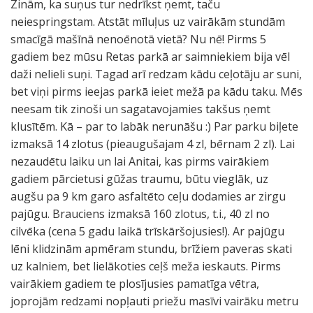
Zinām, ka suņus tur nedrīkst ņemt, taču
neiespringstam. Atstāt mīluļus uz vairākām stundām
smacīgā mašīnā nenoēnotā vietā? Nu nē! Pirms 5
gadiem bez mūsu Retas parkā ar saimniekiem bija vēl
daži nelieli suņi. Tagad arī redzam kādu ceļotāju ar suni,
bet viņi pirms ieejas parkā ieiet mežā pa kādu taku. Mēs
neesam tik zinoši un sagatavojamies takšus ņemt
klusītēm. Kā – par to labāk nerunāšu :) Par parku biļete
izmaksā 14 zlotus (pieaugušajam 4 zl, bērnam 2 zl). Lai
nezaudētu laiku un lai Anitai, kas pirms vairākiem
gadiem pārcietusi gūžas traumu, būtu vieglāk, uz
augšu pa 9 km garo asfaltēto ceļu dodamies ar zirgu
pajūgu. Brauciens izmaksā 160 zlotus, t.i., 40 zl no
cilvēka (cena 5 gadu laikā trīskāršojusies!). Ar pajūgu
lēni klidzinām apmēram stundu, brīžiem paveras skati
uz kalniem, bet lielākoties ceļš meža ieskauts. Pirms
vairākiem gadiem te plosījusies pamatīga vētra,
joprojām redzami nopļauti priežu masīvi vairāku metru