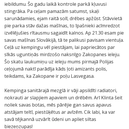
iebildumu. Šo gadu laikā kontrole parkā kļuvusi
stingrāka. Pa ceļam pamazām satumst, skaļi
sarunādamies, ejam raitā solī, drēbes apžūst. Stāvvietā
pie parka stāv dažas mašīnas, to īpašnieki acīmredzot
izvēlējušies rītausmu sagaidīt kalnos. Ap 21.30 esam pie
savas mašīnas Slovākijā, tā te palikusi pavisam vientuļa.
Ceļā uz kempingu vēl piestājam, lai papriecātos par
sīkās uguntiņās mirdzošo naksnīgo Zakopanes ieleju.
Šo skatu laukumiņu uz ieleju mums pirmajā Polijas
ceļojumā naktī parādīja kāds ļoti amizants polis,
teikdams, ka Zakopane ir poļu Lasvegasa.
Kempinga sanitārajā mezglā ir vāji apsildīti radiatori,
nokrauti ar slapjiem apaviem un drēbēm. Arī Klinta šeit
noliek savas botas, mēs pārējie gan savus apavus
atstājam teltī, piestūķētus ar avīzēm. Cik labi, ka var
savā tējkannā uzvārīt ūdeni un apliet siltas
biezeņzupas!