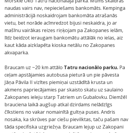
Morskie Oko Tatru nacionālajā parkā. Mums skaidras
naudas vairs nav, nepieciešams bankomāts. Kempinga
administrācijā noskaidrojam bankomāta atrašanās
vietu, bet norāde acīmredzot bijusi neskaidra, jo ar
mašīnu vairākas reizes riņķojam pa Zakopanes ielām,
līdz beidzot ieraugam bankomātu attālāk no ielas, aiz
kaut kāda aizklapēta kioska netālu no Zakopanes
akvaparka.
Braucam uz ~20 km attālo
Tatru nacionālo parku.
Pa
ceļam apstājamies autobusa pieturā un pie pāvesta
Jāņa Pāvila II vizītes piemiņai uzstādītā krusta un
akmens papriecājamies par skaisto skatu uz saulaino
Zakopanes ieleju starp Tatriem un Gubalovku. Diemžēl
brauciena laikā augšup atkal dzirdams nelādzīgs
čīkstiens no vakar nomainītā gultņa puses. Andris
nosaka, ka skrūves par ciešu pievilktas, taču pašam nav
tāda specifiska uzgriežņa. Braucam lejup uz Zakopani