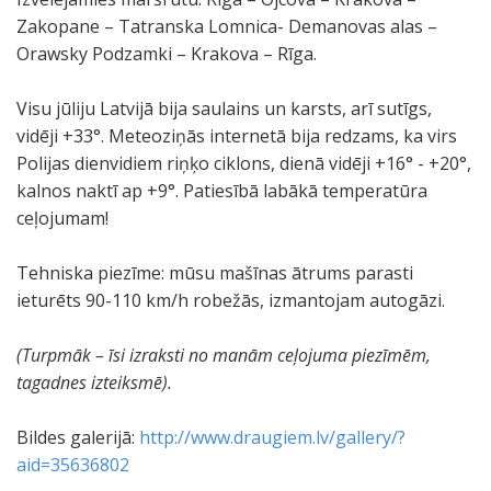
Zakopane – Tatranska Lomnica- Demanovas alas –
Orawsky Podzamki – Krakova – Rīga.
Visu jūliju Latvijā bija saulains un karsts, arī sutīgs,
vidēji +33°. Meteoziņās internetā bija redzams, ka virs
Polijas dienvidiem riņķo ciklons, dienā vidēji +16° - +20°,
kalnos naktī ap +9°. Patiesībā labākā temperatūra
ceļojumam!
Tehniska piezīme: mūsu mašīnas ātrums parasti
ieturēts 90-110 km/h robežās, izmantojam autogāzi.
(Turpmāk – īsi izraksti no manām ceļojuma piezīmēm,
tagadnes izteiksmē).
Bildes galerijā:
http://www.draugiem.lv/gallery/?
aid=35636802