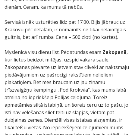
dienām. Ceram, ka mums tā nebūs.
Servisā iznāk uzturēties līdz pat 17.00. Bijis jābrauc uz
Krakovu pēc detaļām, ir nomainīts ne tikai nelaimīgais
gultnis, bet arī rumba. Cena – 500 zloti (no kartes).
Myslenicā visu dienu līst. Pēc stundas esam
Zakopanē
,
kur lietus beidzot mitējas, uzspīd vakara saule.
Zakopanes pievārtē uz ietvēm stāv cilvēki ar naktsmāju
piedāvājumiem uz pašrocīgi rakstītiem nelieliem
plakātiņiem. Bet mēs braucam uz jau zināmu
trīszvaigžņu kempingu „Pod Krokwia”, kas mums labā
atmiņā no iepriekšējā Polijas ceļojuma. Toreiz
apmetāmies siltā istabiņā, un šoreiz ceru uz to pašu, jo
īsti nav vēlēšanās sliet telti uz slapjas, vietām pat
dubļainas zemes. Diemžēl visas istabas aizņemtas, ir
tikai telšu vietas. No iepriekšējiem ceļojumiem mums