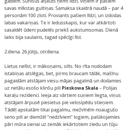
gadiem. Sunīšus atļauts ņemt līdzi, viņiem ir pašiem
savas mīkstas gultiņas. Samaksa skaidrā naudā – par 4
personām 100 zloti. Proviants pašiem līdzi, un izdodas
labas vakariņas. Te ir ledusskapis, kur var atkārtoti
sasaldēt ūdeni pudelēs priekš aukstumsomas. Dienā
laiks bija saulains, tagad spēcīgi līst.
2.diena. 26.jūlijs, otrdiena.
Lietus nelīst, ir mākoņains, silts. No rīta nododam
istabiņas atslēgas, bet, pirms braucam tālāk, mašīnu
pagaidām atstājam viesu mājas pagalmā un dodamies
uz netālu esošo klinšu pili
Pieskowa Skala
– Polijas
karaļu rezidenci. Ieeja aiz vārtiem suņiem liegta, viņus
atstājam ārpusē piesietus pie velosipēdu stieņiem.
Tādēļ apskatām tikai pagalmu, mežvīnēm noaugušo
seno pili ar diemžēl "nedzīviem" logiem, palūkojamies
pāri mūra sienai uz zemāk iekārtotiem ziedu un tūju