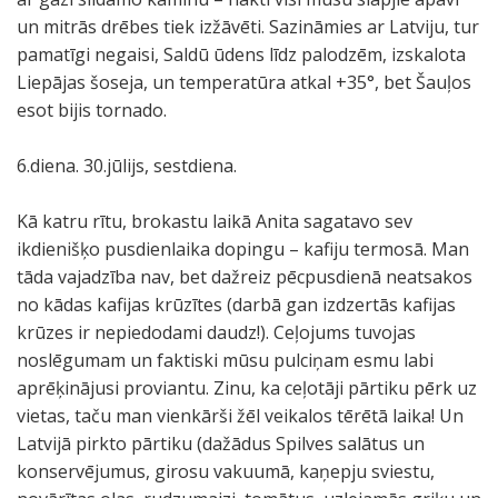
un mitrās drēbes tiek izžāvēti. Sazināmies ar Latviju, tur
pamatīgi negaisi, Saldū ūdens līdz palodzēm, izskalota
Liepājas šoseja, un temperatūra atkal +35°, bet Šauļos
esot bijis tornado.
6.diena. 30.jūlijs, sestdiena.
Kā katru rītu, brokastu laikā Anita sagatavo sev
ikdienišķo pusdienlaika dopingu – kafiju termosā. Man
tāda vajadzība nav, bet dažreiz pēcpusdienā neatsakos
no kādas kafijas krūzītes (darbā gan izdzertās kafijas
krūzes ir nepiedodami daudz!). Ceļojums tuvojas
noslēgumam un faktiski mūsu pulciņam esmu labi
aprēķinājusi proviantu. Zinu, ka ceļotāji pārtiku pērk uz
vietas, taču man vienkārši žēl veikalos tērētā laika! Un
Latvijā pirkto pārtiku (dažādus Spilves salātus un
konservējumus, girosu vakuumā, kaņepju sviestu,