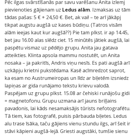
Pēc ilgas svārstīšanās par savu varēšanu Anita izlemj
pievienoties gājienam uz
Ledus alām
. Izmaksas uz tām
tādas pašas: 5 € + 24,50 €. Bet, ak vai! – te arī jākāpj
tikpat augstu augšā uz kases būdiņu. (Tatros visām
alām ieejas kaut kur augšā??) Pie tam plkst. ir ap 14.45,
bet jau 16.00 alas slēdz ciet. 15 minūtēs jātiek augšā, lai
paspētu vismaz uz pēdējo grupu. Anita jau gatava
atteikties. Klinta apsola mammu nostutēt, un Anita
nosaka – ja pakritīs, Andris viņu nesīs. Es pati augšā arī
uzkāpju krietni pukstēdama. Kasē acīmredzot saprot,
ka esam no Austrumeiropas un līdz ar biļetēm izsniedz
lapiņas ar gida runājamo tekstu krievu valodā.
Paspējam uz grupu plkst. 15.08 ar čehiski runājošu gidi
= magnetofonu. Grupu uzmana arī jauns briļļains
pavadonis, lai kāds nesamaksājis tūrists nefotografētu.
Tā tiem, kas fotografē, puisis pārbauda biļetes. Ledus
alu trase īsāka, taču gājiens vienu stundu ilgs, arī šeit ir
stāvi kāpieni augšā-lejā. Griesti augstāki, tumšie sienu