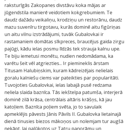
raksturīgās Zakopanes divstāvu koka mājas ar
jūgendstila manierē veidotiem kokgrebumiem. Te
daudz dažādu veikaliņu, krodziņu un restorānu, daudz
mazu suvenīru tirgotavu, kurās dominē aitu figūriņas
un aitu vilnu izstrādājumi, tuvāk Gubalovkai ir
rastamaniem domātas sīkpreces, braucējus gaida zirgu
pajūgi, kādu ielas posmu līdzās tek strauja kalnu upe.
Te biju iemetusi monētu, nudien nedomādama, ka
varētu šeit vēl atgriezties... Ir piemineklis ārstam
Titusam Halubiņskim, kuram kādreizējais nelielais
goralu kalniešu ciems var pateikties par popularitāti.
Tuvojoties Gubalovkai, ielas labajā pusē redzama
neliela slaida baznīca. Tās iekštelpa patumša, interjerā
dominē zilā krāsa, centrālais altāris krāšņs, kā jau
katoļiem. Baznīca poļiem svēta, jo to savulaik
apmeklējis pāvests Jānis Pāvils II. Gubalovka lietainajā
dienā tinusies biezos mākoņos un nolemjam tur augšā
nekāpt, lai palūkotos uz Tatru panorāmu un