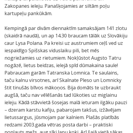
Zakopanes ieleju. Panašķojamies ar siltām poļu
kartupeļu pankūkām.
Kempingā par divām diennaktīm samaksājam 141 zlotu
(skaidrā naudā), un ap 14.30 braucam tālāk uz Slovākiju
caur Lysa Polana. Pa kreisi uz austrumiem ceļš ved uz
iespaidīgo Spišskas viduslaiku pili, bet mēs
nogriežamies uz rietumiem. Nokļūstot Augsto Tatru
nogāzē, lietus beidzas, ielejā spīd dūmakaina saule!
Pabraucam garām Tatranska Lomnica. Te saulains,
taču kalnu virsotnes, arī Skalnate Pleso un Lomnicky
štit tinušās blīvos mākoņos. Bija domāts te uzbraukt
augšā, taču nav vēlēšanās tad lūkoties uz miglainu
ieleju. Kādā stāvvietā šosejas malā ieturam ilgāku pauzi
– dzeram karstu kafiju, pabarojam takšus, izžāvējam
lietussargus, jūsmojam par kalniem. Plašās platībās
redzami 2003.gada vētras posta darbi – praktiski
nopļauts mežs, aug sīki lapu koki. Arī šajā vietā sākas