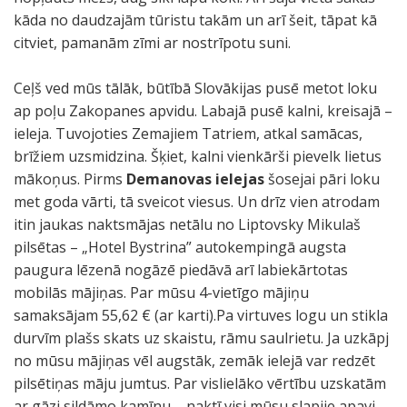
kāda no daudzajām tūristu takām un arī šeit, tāpat kā
citviet, pamanām zīmi ar nostrīpotu suni.
Ceļš ved mūs tālāk, būtībā Slovākijas pusē metot loku
ap poļu Zakopanes apvidu. Labajā pusē kalni, kreisajā –
ieleja. Tuvojoties Zemajiem Tatriem, atkal samācas,
brīžiem uzsmidzina. Šķiet, kalni vienkārši pievelk lietus
mākoņus. Pirms
Demanovas ielejas
šosejai pāri loku
met goda vārti, tā sveicot viesus. Un drīz vien atrodam
itin jaukas naktsmājas netālu no Liptovsky Mikulaš
pilsētas – „Hotel Bystrina” autokempingā augsta
paugura lēzenā nogāzē piedāvā arī labiekārtotas
mobilās mājiņas. Par mūsu 4-vietīgo mājiņu
samaksājam 55,62 € (ar karti).Pa virtuves logu un stikla
durvīm plašs skats uz skaistu, rāmu saulrietu. Ja uzkāpj
no mūsu mājiņas vēl augstāk, zemāk ielejā var redzēt
pilsētiņas māju jumtus. Par vislielāko vērtību uzskatām
ar gāzi sildāmo kamīnu – naktī visi mūsu slapjie apavi