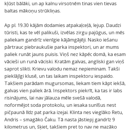
kļūst bālāki, un ap kalnu virsotnēm tinas vien tievas
baltas mākoņu strūkliņas.
Ap pl. 19.30 kājām dodamies atpakaļceļā, lejup. Daudzi
tūristi, kas te vēl palikuši, izvēlas zirgu pajūgus, un mēs
paliekam gandrīz vienīgie kājāmgājēji. Nasko iešanu
pārtrauc piebraukušie parka inspektori, un ar mums
paliek runāt jauns puisis. Viņš nez kāpēc domā, ka esam
vācieši un runā vāciski. Kratām galvas, angliski gan viņš
saprot slikti. Krievu valodu nemaz nepieminam. Takši
pieklājīgi klusē, un tas laikam inspektoru iespaido.
Takšiem parādam mugursomas, liekam tiem kāpt iekšā,
galvas vien paliek ārā. Inspektors piekrīt, ka tas ir labs
risinājums, lai nav jālauza mēle svešā valodā,
noformējot soda protokolu, un iesaka sunīšus nest
pičpaunā līdz pat parka izejai. Klinta nes vieglāko Retu,
Andris – smagāko Čaku. Tā nasta jāstiepj gandrīz 9
kilometrus un, šķiet, takšiem pret to nav ne mazāko