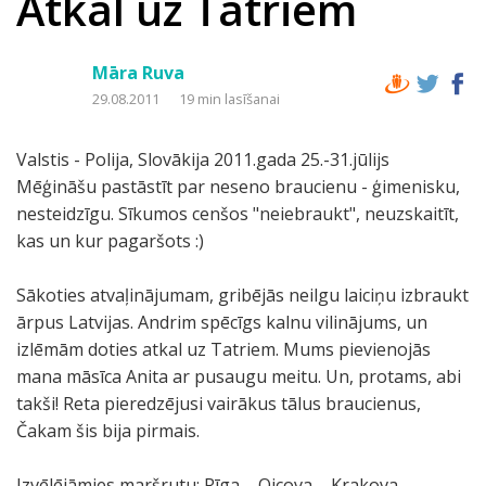
Atkal uz Tatriem
Māra Ruva
29.08.2011
19 min lasīšanai
Valstis - Polija, Slovākija 2011.gada 25.-31.jūlijs
Mēģināšu pastāstīt par neseno braucienu - ģimenisku,
nesteidzīgu. Sīkumos cenšos "neiebraukt", neuzskaitīt,
kas un kur pagaršots :)
Sākoties atvaļinājumam, gribējās neilgu laiciņu izbraukt
ārpus Latvijas. Andrim spēcīgs kalnu vilinājums, un
izlēmām doties atkal uz Tatriem. Mums pievienojās
mana māsīca Anita ar pusaugu meitu. Un, protams, abi
takši! Reta pieredzējusi vairākus tālus braucienus,
Čakam šis bija pirmais.
Izvēlējāmies maršrutu: Rīga – Ojcova – Krakova –