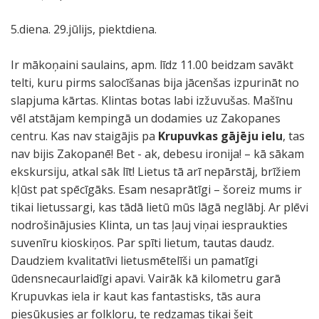
5.diena. 29.jūlijs, piektdiena.
Ir mākoņaini saulains, apm. līdz 11.00 beidzam savākt
telti, kuru pirms salocīšanas bija jācenšas izpurināt no
slapjuma kārtas. Klintas botas labi izžuvušas. Mašīnu
vēl atstājam kempingā un dodamies uz Zakopanes
centru. Kas nav staigājis pa
Krupuvkas gājēju ielu
, tas
nav bijis Zakopanē! Bet - ak, debesu ironija! – kā sākam
ekskursiju, atkal sāk līt! Lietus tā arī nepārstāj, brīžiem
kļūst pat spēcīgāks. Esam nesaprātīgi – šoreiz mums ir
tikai lietussargi, kas tādā lietū mūs lāgā neglābj. Ar plēvi
nodrošinājusies Klinta, un tas ļauj viņai iespraukties
suvenīru kioskiņos. Par spīti lietum, tautas daudz.
Daudziem kvalitatīvi lietusmētelīši un pamatīgi
ūdensnecaurlaidīgi apavi. Vairāk kā kilometru garā
Krupuvkas iela ir kaut kas fantastisks, tās aura
piesūkusies ar folkloru, te redzamas tikai šeit