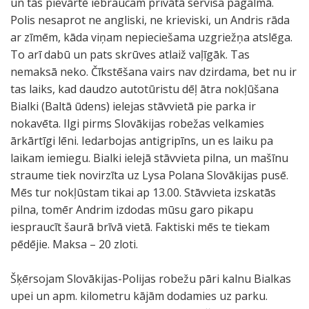
un tās pievārtē iebraucam privātā servisa pagalmā.
Polis nesaprot ne angliski, ne krieviski, un Andris rāda
ar zīmēm, kāda viņam nepieciešama uzgriežņa atslēga.
To arī dabū un pats skrūves atlaiž vaļīgāk. Tas
nemaksā neko. Čīkstēšana vairs nav dzirdama, bet nu ir
tas laiks, kad daudzo autotūristu dēļ ātra nokļūšana
Bialki (Baltā ūdens) ielejas stāvvietā pie parka ir
nokavēta. Ilgi pirms Slovākijas robežas velkamies
ārkārtīgi lēni. Iedarbojas antigripīns, un es laiku pa
laikam iemiegu. Bialki ielejā stāvvieta pilna, un mašīnu
straume tiek novirzīta uz Lysa Polana Slovākijas pusē.
Mēs tur nokļūstam tikai ap 13.00. Stāvvieta izskatās
pilna, tomēr Andrim izdodas mūsu garo pikapu
iespraucīt šaurā brīvā vietā. Faktiski mēs te tiekam
pēdējie. Maksa – 20 zloti.
Šķērsojam Slovākijas-Polijas robežu pāri kalnu Bialkas
upei un apm. kilometru kājām dodamies uz parku.