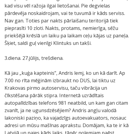
kad visu vēl ražoja ilgai lietošanai. Pie degvielas
pārdevēja noskaidrojam, vai te tuvumā ir kāds serviss.
Nav gan. Toties par nakts pārlaišanu teritorijā tiek
pieprasīti 10 zloti. Nakts, protams, nemierīga, sēžu
priekšējā krēslā un laiku pa laikam ceļu kājas uz paneļa.
Šķiet, saldi guļ vienīgi Klintuks un takši.
3.diena. 27.jūlijs, trešdiena.
Kā jau „kuģa kapteinis”, Andris lemj, ko un kā darīt. Ap
7.00 no rīta mēģinām izbraukt no DUS, lai tiktu uz
Krakovas pirmo autoservisu, taču vibrācija un
čīkstēšana pārāk stipra. Internetā uzrādītais
autopalīdzības telefons 981 neatbild, un kam gan citam
zvanīt, ja ne ugunsdzēsējiem? Andris angļu valodā
lakoniski paziņo, ka vajadzīgs autoevakuators, nosauc
adresi un mūsu mašīnas aprakstu. Domājam, ka te ir kā
Latvijā un paies kāds laiks, tāpēc nolemjam paēst