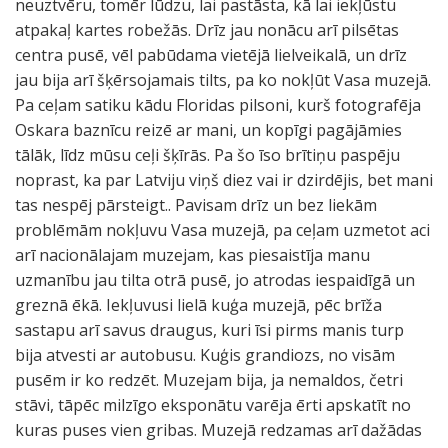
neuztvēru, tomēr lūdzu, lai pastāsta, kā lai iekļūstu
atpakaļ kartes robežās. Drīz jau nonācu arī pilsētas
centra pusē, vēl pabūdama vietējā lielveikalā, un drīz
jau bija arī šķērsojamais tilts, pa ko nokļūt Vasa muzejā.
Pa ceļam satiku kādu Floridas pilsoni, kurš fotografēja
Oskara baznīcu reizē ar mani, un kopīgi pagājāmies
tālāk, līdz mūsu ceļi šķīrās. Pa šo īso brītiņu paspēju
noprast, ka par Latviju viņš diez vai ir dzirdējis, bet mani
tas nespēj pārsteigt.. Pavisam drīz un bez liekām
problēmām nokļuvu Vasa muzejā, pa ceļam uzmetot aci
arī nacionālajam muzejam, kas piesaistīja manu
uzmanību jau tilta otrā pusē, jo atrodas iespaidīgā un
greznā ēkā. Iekļuvusi lielā kuģa muzejā, pēc brīža
sastapu arī savus draugus, kuri īsi pirms manis turp
bija atvesti ar autobusu. Kuģis grandiozs, no visām
pusēm ir ko redzēt. Muzejam bija, ja nemaldos, četri
stāvi, tāpēc milzīgo eksponātu varēja ērti apskatīt no
kuras puses vien gribas. Muzejā redzamas arī dažādas