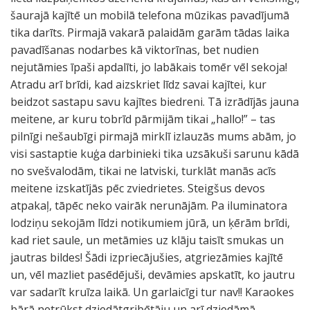
šaurajā kajītē un mobilā telefona mūzikas pavadījumā
tika darīts. Pirmajā vakarā palaidām garām tādas laika
pavadīšanas nodarbes kā viktorīnas, bet nudien
nejutāmies īpaši apdalīti, jo labākais tomēr vēl sekoja!
Atradu arī brīdi, kad aizskriet līdz savai kajītei, kur
beidzot sastapu savu kajītes biedreni. Tā izrādījās jauna
meitene, ar kuru tobrīd pārmijām tikai „hallo!” – tas
pilnīgi nešaubīgi pirmajā mirklī izlauzās mums abām, jo
visi sastaptie kuģa darbinieki tika uzsākuši sarunu kādā
no svešvalodām, tikai ne latviski, turklāt manās acīs
meitene izskatījās pēc zviedrietes. Steigšus devos
atpakaļ, tāpēc neko vairāk nerunājām. Pa iluminatora
lodziņu sekojām līdzi notikumiem jūrā, un ķērām brīdi,
kad riet saule, un metāmies uz klāju taisīt smukas un
jautras bildes! Šādi izpriecājušies, atgriezāmies kajītē
un, vēl mazliet pasēdējuši, devāmies apskatīt, ko jautru
var sadarīt kruīza laikā. Un garlaicīgi tur nav!! Karaokes
bārā netrūkst dziedātgribētāju un arī dziedāmā