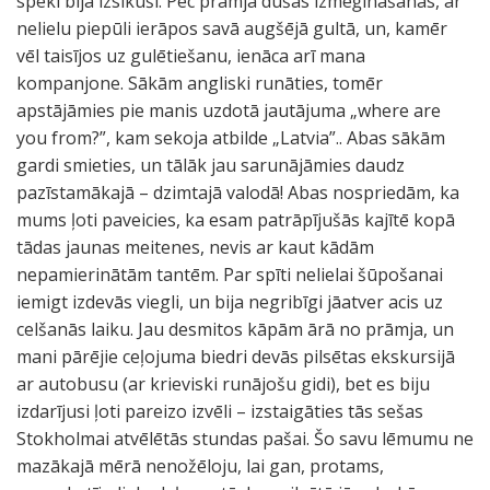
spēki bija izsīkuši. Pēc prāmja dušas izmēģināšanas, ar
nelielu piepūli ierāpos savā augšējā gultā, un, kamēr
vēl taisījos uz gulētiešanu, ienāca arī mana
kompanjone. Sākām angliski runāties, tomēr
apstājāmies pie manis uzdotā jautājuma „where are
you from?”, kam sekoja atbilde „Latvia”.. Abas sākām
gardi smieties, un tālāk jau sarunājāmies daudz
pazīstamākajā – dzimtajā valodā! Abas nospriedām, ka
mums ļoti paveicies, ka esam patrāpījušās kajītē kopā
tādas jaunas meitenes, nevis ar kaut kādām
nepamierinātām tantēm. Par spīti nelielai šūpošanai
iemigt izdevās viegli, un bija negribīgi jāatver acis uz
celšanās laiku. Jau desmitos kāpām ārā no prāmja, un
mani pārējie ceļojuma biedri devās pilsētas ekskursijā
ar autobusu (ar krieviski runājošu gidi), bet es biju
izdarījusi ļoti pareizo izvēli – izstaigāties tās sešas
Stokholmai atvēlētās stundas pašai. Šo savu lēmumu ne
mazākajā mērā nenožēloju, lai gan, protams,