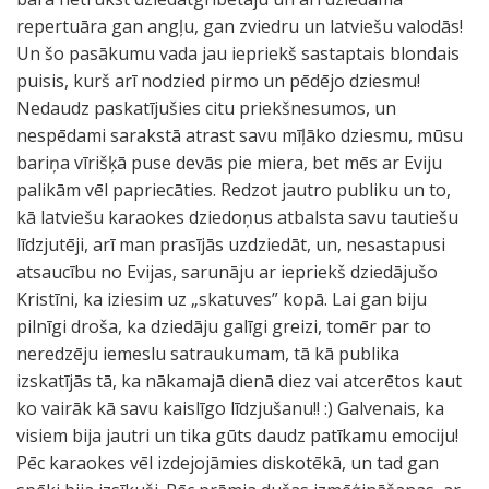
repertuāra gan angļu, gan zviedru un latviešu valodās!
Un šo pasākumu vada jau iepriekš sastaptais blondais
puisis, kurš arī nodzied pirmo un pēdējo dziesmu!
Nedaudz paskatījušies citu priekšnesumos, un
nespēdami sarakstā atrast savu mīļāko dziesmu, mūsu
bariņa vīrišķā puse devās pie miera, bet mēs ar Eviju
palikām vēl papriecāties. Redzot jautro publiku un to,
kā latviešu karaokes dziedoņus atbalsta savu tautiešu
līdzjutēji, arī man prasījās uzdziedāt, un, nesastapusi
atsaucību no Evijas, sarunāju ar iepriekš dziedājušo
Kristīni, ka iziesim uz „skatuves” kopā. Lai gan biju
pilnīgi droša, ka dziedāju galīgi greizi, tomēr par to
neredzēju iemeslu satraukumam, tā kā publika
izskatījās tā, ka nākamajā dienā diez vai atcerētos kaut
ko vairāk kā savu kaislīgo līdzjušanu!! :) Galvenais, ka
visiem bija jautri un tika gūts daudz patīkamu emociju!
Pēc karaokes vēl izdejojāmies diskotēkā, un tad gan