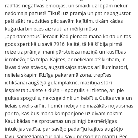
radītās negatīvās emocijas, un smaidi uz lūpām nekur
nedomāja pazust!! Tikuši uz prāmja un pat nepagūstot
paši sākt raudzīties pēc savām kajītēm, tikām kādas
kuģa darbinieces aizrauti ar mērķi mūsu
„apartamentus” ierādīt. Kad pienāca mana kārta un tas
gods spert kāju savā 7916. kajītē, tā kā šī bija pirmā
reize uz prāmja, mani pārsteidza maziņā un kustības
ierobežojošā telpa. Kajītēs, ar nelielām atšķirībām, ir
lāvas divos stāvos, augstākajos stāvos arī iluminatori,
neliela skapim līdzīga pakaramā zona, trepītes
ietikšanai augšējā guļamplaknē, mazītiņa stūrī
iespiesta tualete + duša + spogulis + izlietne, arī pie
gultas spogulis, naktsgaldiņš un ķeblītis. Gultas veļa un
lielais dvielis arī ir. Tomēr nebija ne mazākās nojausmas
par to, kas būs mana kompanjone uz divām naktīm.
Kaut kādas neizprotamas un pilnīgi bezmērķīgas
intuīcijas vadīta, par savējo padarīju kajītes augšējo
lāvu, samezdama tur daļu savu personīgo mantu. Pēc