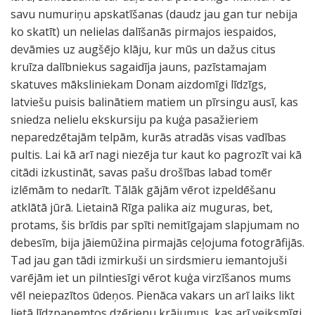
savu numuriņu apskatīšanas (daudz jau gan tur nebija
ko skatīt) un nelielas dalīšanās pirmajos iespaidos,
devāmies uz augšējo klāju, kur mūs un dažus citus
kruīza dalībniekus sagaidīja jauns, pazīstamajam
skatuves māksliniekam Donam aizdomīgi līdzīgs,
latviešu puisis balinātiem matiem un pīrsingu ausī, kas
sniedza nelielu ekskursiju pa kuģa pasažieriem
neparedzētajām telpām, kurās atradās visas vadības
pultis. Lai kā arī nagi niezēja tur kaut ko pagrozīt vai kā
citādi izkustināt, savas pašu drošības labad tomēr
izlēmām to nedarīt. Tālāk gājām vērot izpeldēšanu
atklātā jūrā. Lietainā Rīga palika aiz muguras, bet,
protams, šis brīdis par spīti nemitīgajam slapjumam no
debesīm, bija jāiemūžina pirmajās ceļojuma fotogrāfijās.
Tad jau gan tādi izmirkuši un sirdsmieru iemantojuši
varējām iet un pilntiesīgi vērot kuģa virzīšanos mums
vēl neiepazītos ūdeņos. Pienāca vakars un arī laiks likt
lietā līdzpaņemtos dzērienu krājumus, kas arī veiksmīgi,