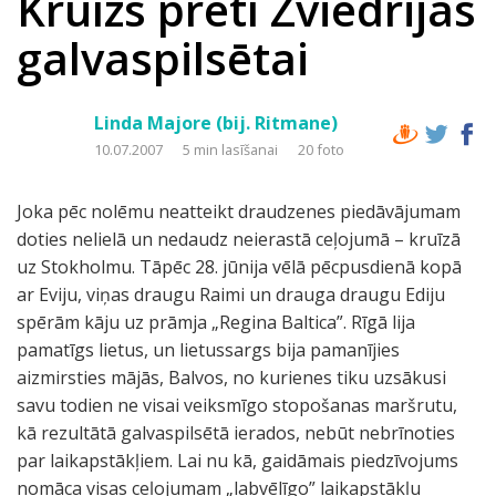
Kruīzs pretī Zviedrijas
galvaspilsētai
Linda Majore (bij. Ritmane)
10.07.2007
5 min lasīšanai
20 foto
Joka pēc nolēmu neatteikt draudzenes piedāvājumam
doties nelielā un nedaudz neierastā ceļojumā – kruīzā
uz Stokholmu. Tāpēc 28. jūnija vēlā pēcpusdienā kopā
ar Eviju, viņas draugu Raimi un drauga draugu Ediju
spērām kāju uz prāmja „Regina Baltica”. Rīgā lija
pamatīgs lietus, un lietussargs bija pamanījies
aizmirsties mājās, Balvos, no kurienes tiku uzsākusi
savu todien ne visai veiksmīgo stopošanas maršrutu,
kā rezultātā galvaspilsētā ierados, nebūt nebrīnoties
par laikapstākļiem. Lai nu kā, gaidāmais piedzīvojums
nomāca visas ceļojumam „labvēlīgo” laikapstākļu