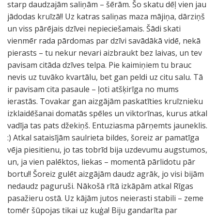
starp daudzajām saliņām – šērām. Šo skatu dēļ vien jau
jādodas kruīzā!! Uz katras saliņas maza mājiņa, dārziņš
un viss pārējais dzīvei nepieciešamais. Šādi skati
vienmēr rada pārdomas par dzīvi savādākā vidē, nekā
pierasts – tu nekur nevari aizbraukt bez laivas, un tev
pavisam citāda dzīves telpa. Pie kaimiņiem tu brauc
nevis uz tuvāko kvartālu, bet gan peldi uz citu salu. Tā
ir pavisam cita pasaule – ļoti atšķirīga no mums
ierastās. Tovakar gan aizgājām paskatīties kruīznieku
izklaidēšanai domatās spēles un viktorīnas, kurus atkal
vadīja tas pats džekiņš. Entuziasma pārņemts jauneklis.
:) Atkal sataisījām saulrieta bildes, šoreiz ar pamatīga
vēja piesitienu, jo tas tobrīd bija uzdevumu augstumos,
un, ja vien palēktos, liekas – momentā pārlidotu pār
bortu!! Šoreiz gulēt aizgājām daudz agrāk, jo visi bijām
nedaudz paguruši. Nākošā rītā izkāpām atkal Rīgas
pasažieru ostā. Uz kājām jutos neierasti stabili – zeme
tomēr šūpojas tikai uz kuģa! Biju gandarīta par