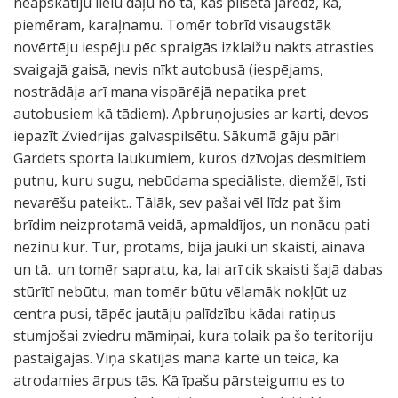
neapskatīju lielu daļu no tā, kas pilsētā jāredz, kā,
piemēram, karaļnamu. Tomēr tobrīd visaugstāk
novērtēju iespēju pēc spraigās izklaižu nakts atrasties
svaigajā gaisā, nevis nīkt autobusā (iespējams,
nostrādāja arī mana vispārējā nepatika pret
autobusiem kā tādiem). Apbruņojusies ar karti, devos
iepazīt Zviedrijas galvaspilsētu. Sākumā gāju pāri
Gardets sporta laukumiem, kuros dzīvojas desmitiem
putnu, kuru sugu, nebūdama speciāliste, diemžēl, īsti
nevarēšu pateikt.. Tālāk, sev pašai vēl līdz pat šim
brīdim neizprotamā veidā, apmaldījos, un nonācu pati
nezinu kur. Tur, protams, bija jauki un skaisti, ainava
un tā.. un tomēr sapratu, ka, lai arī cik skaisti šajā dabas
stūrītī nebūtu, man tomēr būtu vēlamāk nokļūt uz
centra pusi, tāpēc jautāju palīdzību kādai ratiņus
stumjošai zviedru māmiņai, kura tolaik pa šo teritoriju
pastaigājās. Viņa skatījās manā kartē un teica, ka
atrodamies ārpus tās. Kā īpašu pārsteigumu es to