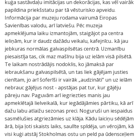
kuģa sastāvdaļu imitācijas un dekorācijas, kas vēl vairāk
papildina priekšstatu par tā vēsturisko apveidu.
Informācija par muzeju rodama vairumā Eiropas
Savienības valodu, arī latviešu. Pēc muzeja
apmeklējuma laiku izmantojām, staigājot pa centra
ieliņām, kur ir daudz dažādu veikalu, kafejnīcu.. kā jau
jebkuras normālas galvaspilsētas centrā. Uzmanību
piesaistīja tas, cik maz mašīnu bija uz ielām visā pilsētā.
Te laikam nostrādājis nodoklis, ko jāmaksā par
iebraukšanu galvaspilsētā, un tas liek gājējam justies
cienītam, jo arī šoferīši ir vairāk „audzināti” un uz ielām
nebrauc gājējus nost - apstājas pat tur, kur gājēju
pāreju nav. Paguvām arī iegriezties manis jau
apmeklētajā lielveikalā, kur iegādājāmies pārtiku, kā arī
dažu labu atlaižu sezonas preci. Noguruši un iespaidus
sasmēlušies atgriezāmies uz klāja. Kādu laiciņu sēdējām
ārā, bija ļoti skaists laiks, saulīte spīdēja, un vērojām, kā
visi kuģi atstāj Stokholmas ostu un peld pa ūdensceļiem