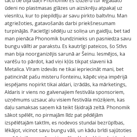
taču tie bija dāņi Phonomik! Es izdzēru tur iegādāto
ūdeni no plastmasas glāzes un aizskrēju atpakaļ uz
viesnīcu, kur to piepildīju ar savu pirkto baltvīnu. Man
atgriežoties, gatavošanās darbi priekšnesumam
turpinājās. Pacietīgi sēdēju uz soliņa un gaidīju, bet tad
man pienāca Phonomik bundzinieks un pasniedza savu
bungu vālīti ar parakstu. Es kautrīgi pateicos, šo Stīvs
man bija noorganizējis sarunā ar Šeinu. Iesmējos, ka
varēšu to pārdot, kad viņi kļūs tikpat slaveni kā
Metalica. Vīram izdevās ne tikai iepriecināt mani, bet
patincināt pašu misteru Fonteinu, kāpēc viņa impērijā
iespējams nopirkt tikai aldari, izrādās, ka mārketings,
Aldaris ir viens no galvenajiem festivāla sponsoriem,
uzņēmums uzsauc alu visiem festivāla mūziķiem, kas
daļu samaksas saņem kā teikt šķidrajā zeltā. Phonomik
sākot spēlēt, no pirmajām līdz pat pēdējām
izspēlētajām taktīm, es nodevos stundai bezrūpības,
lēkājot, vicinot savu bungu vāli, un kādu brīdi sajūtoties