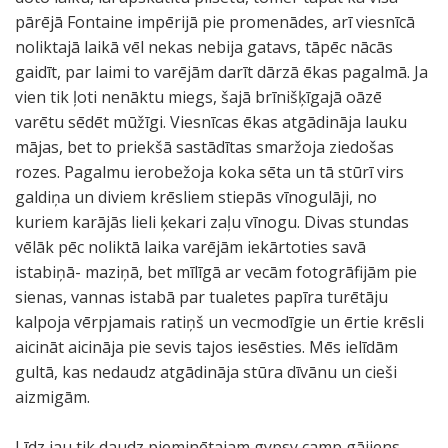
pārējā Fontaine impērijā pie promenādes, arī viesnīcā
noliktajā laikā vēl nekas nebija gatavs, tāpēc nācās
gaidīt, par laimi to varējām darīt dārzā ēkas pagalmā. Ja
vien tik ļoti nenāktu miegs, šajā brīnišķīgajā oāzē
varētu sēdēt mūžīgi. Viesnīcas ēkas atgādināja lauku
mājas, bet to priekšā sastādītas smaržoja ziedošas
rozes. Pagalmu ierobežoja koka sēta un tā stūrī virs
galdiņa un diviem krēsliem stiepās vīnogulāji, no
kuriem karājās lieli ķekari zaļu vīnogu. Divas stundas
vēlāk pēc noliktā laika varējām iekārtoties savā
istabiņā- maziņā, bet mīlīgā ar vecām fotogrāfijām pie
sienas, vannas istabā par tualetes papīra turētāju
kalpoja vērpjamais ratiņš un vecmodīgie un ērtie krēsli
aicināt aicināja pie sevis tajos iesēsties. Mēs ielīdām
gultā, kas nedaudz atgādināja stūra dīvānu un cieši
aizmigām.
Līdz jau tik daudz pieminētajam gypsy camp gājiens