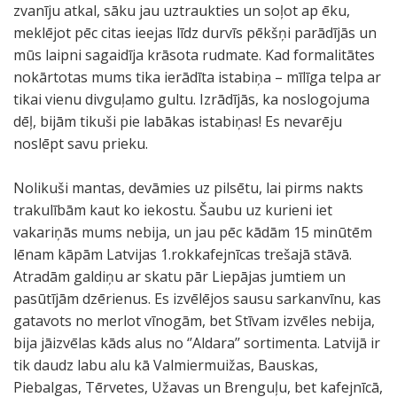
zvanīju atkal, sāku jau uztraukties un soļot ap ēku,
meklējot pēc citas ieejas līdz durvīs pēkšņi parādījās un
mūs laipni sagaidīja krāsota rudmate. Kad formalitātes
nokārtotas mums tika ierādīta istabiņa – mīlīga telpa ar
tikai vienu divguļamo gultu. Izrādījās, ka noslogojuma
dēļ, bijām tikuši pie labākas istabiņas! Es nevarēju
noslēpt savu prieku.
Nolikuši mantas, devāmies uz pilsētu, lai pirms nakts
trakulībām kaut ko iekostu. Šaubu uz kurieni iet
vakariņās mums nebija, un jau pēc kādām 15 minūtēm
lēnam kāpām Latvijas 1.rokkafejnīcas trešajā stāvā.
Atradām galdiņu ar skatu pār Liepājas jumtiem un
pasūtījām dzērienus. Es izvēlējos sausu sarkanvīnu, kas
gatavots no merlot vīnogām, bet Stīvam izvēles nebija,
bija jāizvēlas kāds alus no ‘’Aldara’’ sortimenta. Latvijā ir
tik daudz labu alu kā Valmiermuižas, Bauskas,
Piebalgas, Tērvetes, Užavas un Brenguļu, bet kafejnīcā,