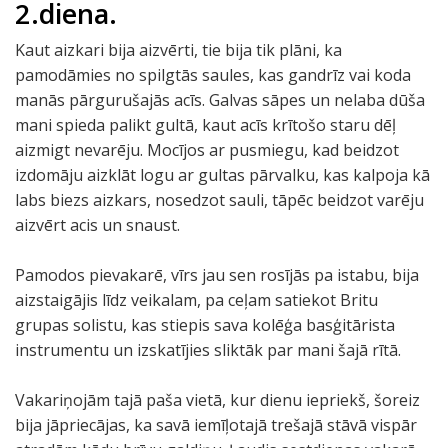
2.diena.
Kaut aizkari bija aizvērti, tie bija tik plāni, ka
pamodāmies no spilgtās saules, kas gandrīz vai koda
manās pārgurušajās acīs. Galvas sāpes un nelaba dūša
mani spieda palikt gultā, kaut acīs krītošo staru dēļ
aizmigt nevarēju. Mocījos ar pusmiegu, kad beidzot
izdomāju aizklāt logu ar gultas pārvalku, kas kalpoja kā
labs biezs aizkars, nosedzot sauli, tāpēc beidzot varēju
aizvērt acis un snaust.
Pamodos pievakarē, vīrs jau sen rosījās pa istabu, bija
aizstaigājis līdz veikalam, pa ceļam satiekot Britu
grupas solistu, kas stiepis sava kolēģa basģitārista
instrumentu un izskatījies sliktāk par mani šajā rītā.
Vakariņojām tajā paša vietā, kur dienu iepriekš, šoreiz
bija jāpriecājas, ka savā iemīļotajā trešajā stāvā vispār