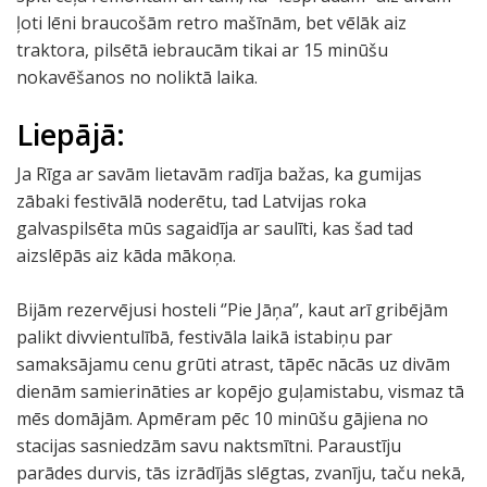
ļoti lēni braucošām retro mašīnām, bet vēlāk aiz
traktora, pilsētā iebraucām tikai ar 15 minūšu
nokavēšanos no noliktā laika.
Liepājā:
Ja Rīga ar savām lietavām radīja bažas, ka gumijas
zābaki festivālā noderētu, tad Latvijas roka
galvaspilsēta mūs sagaidīja ar saulīti, kas šad tad
aizslēpās aiz kāda mākoņa.
Bijām rezervējusi hosteli ‘’Pie Jāņa’’, kaut arī gribējām
palikt divvientulībā, festivāla laikā istabiņu par
samaksājamu cenu grūti atrast, tāpēc nācās uz divām
dienām samierināties ar kopējo guļamistabu, vismaz tā
mēs domājām. Apmēram pēc 10 minūšu gājiena no
stacijas sasniedzām savu naktsmītni. Paraustīju
parādes durvis, tās izrādījās slēgtas, zvanīju, taču nekā,