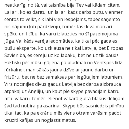
neatkarīgi no tā, vai taisnība bija Tev vai kādam citam.
Lai arī, ko es darītu, un lai arī kāds darbs būtu, vienmēr
centos to veikt, cik labi vien iespējams, tāpēc saņemto
nicinājumu ļoti pārdzīvoju, tomēr tas deva man arī
spēku un ticību, ka varu izlauzties no šī pazemojuma
jūga. Vai kāds varēja iedomāties, ka tikai pēc gada es
būšu eksperte, ko uzklausa ne tikai Latvijā, bet Eiropas
Savienībā, es cerēju uz ko labāku, bet ne uz tik daudz.
Faktiski pēc mūsu gājiena pa pludmali no Ventspils līdz
Jūrkalnei, man sākās jauna dzīve ar jaunu darbu un
frizūru, bet ne bez samaksas par iegūtajiem labumiem.
Vīrs nocīnījies divus gadus Latvijā bez darba aizbrauca
atpakaļ uz Angliju, un kaut pie skype pavadījām katru
mīļu vakaru, tomēr ielienot vakarā gultā blakus dēliņam
šad tad nobira pa asariņai. Skype būs sasniedzis pilnību
tikai tad, ka pa ekrānu mēs viens otram varēsim padot
krūzīti kafijas un noglāstīt matus.