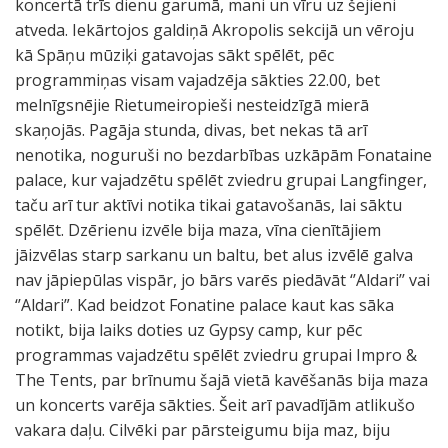
koncertā trīs dienu garumā, mani un vīru uz šejieni
atveda. Iekārtojos galdiņā Akropolis sekcijā un vēroju
kā Spāņu mūziķi gatavojas sākt spēlēt, pēc
programmiņas visam vajadzēja sākties 22.00, bet
melnīgsnējie Rietumeiropieši nesteidzīgā mierā
skaņojās. Pagāja stunda, divas, bet nekas tā arī
nenotika, noguruši no bezdarbības uzkāpām Fonataine
palace, kur vajadzētu spēlēt zviedru grupai Langfinger,
taču arī tur aktīvi notika tikai gatavošanās, lai sāktu
spēlēt. Dzērienu izvēle bija maza, vīna cienītājiem
jāizvēlas starp sarkanu un baltu, bet alus izvēlē galva
nav jāpiepūlas vispār, jo bārs varēs piedāvāt ‘’Aldari’’ vai
‘’Aldari”. Kad beidzot Fonatine palace kaut kas sāka
notikt, bija laiks doties uz Gypsy camp, kur pēc
programmas vajadzētu spēlēt zviedru grupai Impro &
The Tents, par brīnumu šajā vietā kavēšanās bija maza
un koncerts varēja sākties. Šeit arī pavadījām atlikušo
vakara daļu. Cilvēki par pārsteigumu bija maz, biju