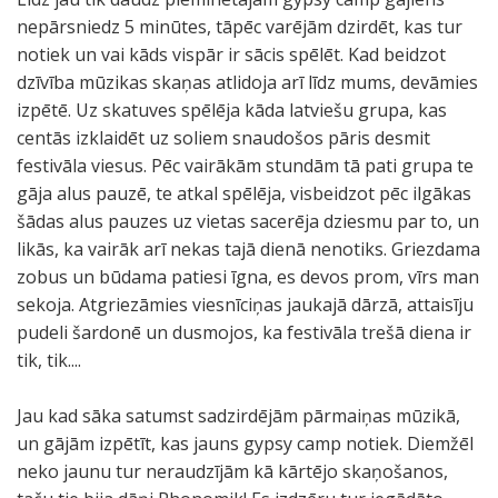
nepārsniedz 5 minūtes, tāpēc varējām dzirdēt, kas tur
notiek un vai kāds vispār ir sācis spēlēt. Kad beidzot
dzīvība mūzikas skaņas atlidoja arī līdz mums, devāmies
izpētē. Uz skatuves spēlēja kāda latviešu grupa, kas
centās izklaidēt uz soliem snaudošos pāris desmit
festivāla viesus. Pēc vairākām stundām tā pati grupa te
gāja alus pauzē, te atkal spēlēja, visbeidzot pēc ilgākas
šādas alus pauzes uz vietas sacerēja dziesmu par to, un
likās, ka vairāk arī nekas tajā dienā nenotiks. Griezdama
zobus un būdama patiesi īgna, es devos prom, vīrs man
sekoja. Atgriezāmies viesnīciņas jaukajā dārzā, attaisīju
pudeli šardonē un dusmojos, ka festivāla trešā diena ir
tik, tik....
Jau kad sāka satumst sadzirdējām pārmaiņas mūzikā,
un gājām izpētīt, kas jauns gypsy camp notiek. Diemžēl
neko jaunu tur neraudzījām kā kārtējo skaņošanos,