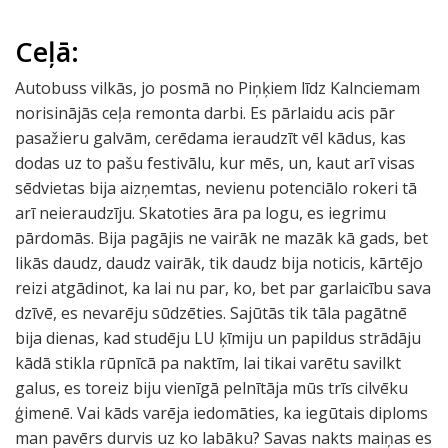
Ceļā:
Autobuss vilkās, jo posmā no Piņķiem līdz Kalnciemam
norisinājās ceļa remonta darbi. Es pārlaidu acis pār
pasažieru galvām, cerēdama ieraudzīt vēl kādus, kas
dodas uz to pašu festivālu, kur mēs, un, kaut arī visas
sēdvietas bija aizņemtas, nevienu potenciālo rokeri tā
arī neieraudzīju. Skatoties āra pa logu, es iegrimu
pārdomās. Bija pagājis ne vairāk ne mazāk kā gads, bet
likās daudz, daudz vairāk, tik daudz bija noticis, kārtējo
reizi atgādinot, ka lai nu par, ko, bet par garlaicību sava
dzīvē, es nevarēju sūdzēties. Sajūtās tik tāla pagātnē
bija dienas, kad studēju LU ķīmiju un papildus strādāju
kādā stikla rūpnīcā pa naktīm, lai tikai varētu savilkt
galus, es toreiz biju vienīgā pelnītāja mūs trīs cilvēku
ģimenē. Vai kāds varēja iedomāties, ka iegūtais diploms
man pavērs durvis uz ko labāku? Savas nakts maiņas es