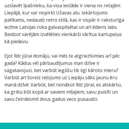
uzslavēt īpašnieku, ka viņa iestāde ir viena no retajām
Liepājā, kur var nopirkt Užavas alu. Iekārtojums
patīkams, nedaudz retro stilā, kas ir vispār ir raksturīga
iezīme Latvijas roka galvaspilsētai un arī ēdiens labs.
Beidzot varējām izvēlēties vienkārši vārītus kartupeļus
kā piedevu.
Ejot līdz jūrai domāju, vai mēs te atgriezīsimies arī pēc
gada? Kādus vēl pārbaudījumus man dzīve ir
sagatavojusi, bet varbūt iegūšu tik ilgi kāroto mieru?
Varbūt arī šoreiz ceļojums uz Liepāju sāks jaunu ēru
manā dzīvē. Varbūt, bet nonākot līdz jūrai, es atskārtu,
ka gribu būt kopā ar saviem mīļajiem, savu puisīti un
savu četrdesmit divus gadus veco pusaudzi.