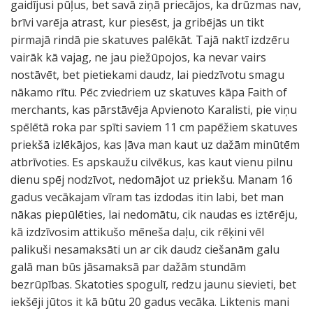
gaidījusi pūļus, bet savā ziņā priecājos, ka drūzmas nav,
brīvi varēja atrast, kur piesēst, ja gribējās un tikt
pirmajā rindā pie skatuves palēkāt. Tajā naktī izdzēru
vairāk kā vajag, ne jau piežūpojos, ka nevar vairs
nostāvēt, bet pietiekami daudz, lai piedzīvotu smagu
nākamo rītu. Pēc zviedriem uz skatuves kāpa Faith of
merchants, kas pārstāvēja Apvienoto Karalisti, pie viņu
spēlētā roka par spīti saviem 11 cm papēžiem skatuves
priekšā izlēkājos, kas ļāva man kaut uz dažām minūtēm
atbrīvoties. Es apskaužu cilvēkus, kas kaut vienu pilnu
dienu spēj nodzīvot, nedomājot uz priekšu. Manam 16
gadus vecākajam vīram tas izdodas itin labi, bet man
nākas piepūlēties, lai nedomātu, cik naudas es iztērēju,
kā izdzīvosim attikušo mēneša daļu, cik rēķini vēl
palikuši nesamaksāti un ar cik daudz ciešanām galu
galā man būs jāsamaksā par dažām stundām
bezrūpības. Skatoties spogulī, redzu jaunu sievieti, bet
iekšēji jūtos it kā būtu 20 gadus vecāka. Liktenis mani