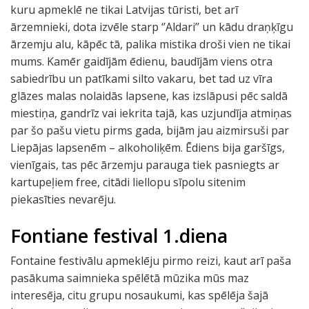
kuru apmeklē ne tikai Latvijas tūristi, bet arī
ārzemnieki, dota izvēle starp ‘’Aldari’’ un kādu draņķīgu
ārzemju alu, kāpēc tā, palika mistika droši vien ne tikai
mums. Kamēr gaidījām ēdienu, baudījām viens otra
sabiedrību un patīkami silto vakaru, bet tad uz vīra
glāzes malas nolaidās lapsene, kas izslāpusi pēc saldā
miestiņa, gandrīz vai iekrita tajā, kas uzjundīja atmiņas
par šo pašu vietu pirms gada, bijām jau aizmirsuši par
Liepājas lapsenēm – alkoholiķēm. Ēdiens bija garšīgs,
vienīgais, tas pēc ārzemju parauga tiek pasniegts ar
kartupeļiem free, citādi liellopu sīpolu sitenim
piekasīties nevarēju.
Fontiane festival 1.diena
Fontaine festivālu apmeklēju pirmo reizi, kaut arī paša
pasākuma saimnieka spēlētā mūzika mūs maz
interesēja, citu grupu nosaukumi, kas spēlēja šajā