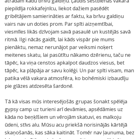
atradām kādu brīvu galdiņu. Ļaudis sestdienas vakarā
piepildīja rokkafejnīcu, liekot dažiem pasēdēt
gribētājiem samierināties ar faktu, ka brīvu galdiņu
vairs nav un doties prom. Par spīti aizņemtībai,
viesmīles likās dzīvojam savā pasaulē un kustējās savā
ritmā. Ilgi nācās gaidīt, lai kāds vispār pie mums
pienāktu, nemaz nerunājot par veiksmi noķert
meitenes skatu, lai pasūtītu nākamo dzērienu, taču ne
tāpēc, ka viņa censtos apkalpot daudzos viesus, bet
tāpēc, ka pļāpāja ar savu kolēģi. Un par spīti visam, man
patika vēlā vakara atmosfēra, ko bohēmiski izbaudīju
pie glāzes atdzesēta šardonē.
Tā kā visas mūs interesējošās grupas šonakt spēlēja
gypsy camp uz turieni arī devāmies, apsēdāmies uz
kāda no beņķīšiem un vērojām skatuvi, es malkoju
ūdeni, stīvs alu. Mūsu acu priekšā norisinājās kārtējā
skaņošanās, kas sāka kaitināt. Tomēr nav ļaunuma, bez