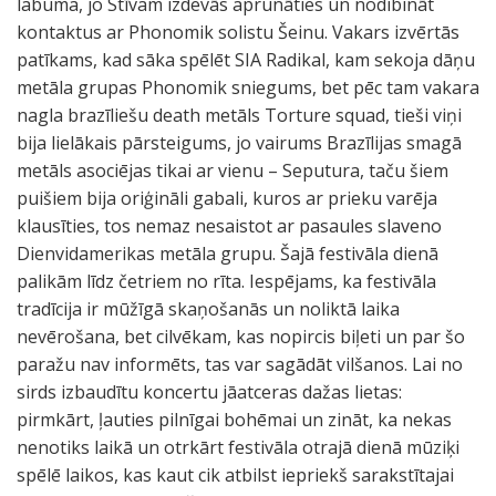
labuma, jo Stīvam izdevās aprunāties un nodibināt
kontaktus ar Phonomik solistu Šeinu. Vakars izvērtās
patīkams, kad sāka spēlēt SIA Radikal, kam sekoja dāņu
metāla grupas Phonomik sniegums, bet pēc tam vakara
nagla brazīliešu death metāls Torture squad, tieši viņi
bija lielākais pārsteigums, jo vairums Brazīlijas smagā
metāls asociējas tikai ar vienu – Seputura, taču šiem
puišiem bija oriģināli gabali, kuros ar prieku varēja
klausīties, tos nemaz nesaistot ar pasaules slaveno
Dienvidamerikas metāla grupu. Šajā festivāla dienā
palikām līdz četriem no rīta. Iespējams, ka festivāla
tradīcija ir mūžīgā skaņošanās un noliktā laika
nevērošana, bet cilvēkam, kas nopircis biļeti un par šo
paražu nav informēts, tas var sagādāt vilšanos. Lai no
sirds izbaudītu koncertu jāatceras dažas lietas:
pirmkārt, ļauties pilnīgai bohēmai un zināt, ka nekas
nenotiks laikā un otrkārt festivāla otrajā dienā mūziķi
spēlē laikos, kas kaut cik atbilst iepriekš sarakstītajai