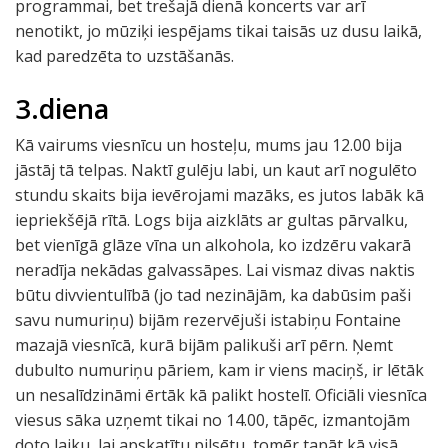
programmai, bet trešajā dienā koncerts var arī
nenotikt, jo mūziķi iespējams tikai taisās uz dusu laikā,
kad paredzēta to uzstāšanās.
3.diena
Kā vairums viesnīcu un hosteļu, mums jau 12.00 bija
jāstāj tā telpas. Naktī gulēju labi, un kaut arī nogulēto
stundu skaits bija ievērojami mazāks, es jutos labāk kā
iepriekšējā rītā. Logs bija aizklāts ar gultas pārvalku,
bet vienīgā glāze vīna un alkohola, ko izdzēru vakarā
neradīja nekādas galvassāpes. Lai vismaz divas naktis
būtu divvientulībā (jo tad nezinājām, ka dabūsim paši
savu numuriņu) bijām rezervējuši istabiņu Fontaine
mazajā viesnīcā, kurā bijām palikuši arī pērn. Ņemt
dubulto numuriņu pāriem, kam ir viens maciņš, ir lētāk
un nesalīdzināmi ērtāk kā palikt hostelī. Oficiāli viesnīca
viesus sāka uzņemt tikai no 14.00, tāpēc, izmantojām
doto laiku, lai apskatītu pilsētu, tomēr tapāt kā visā