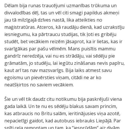
Dēlam bija runas traucējumi uzmanības trūkuma un
divvalodības dēļ, tas un vēl citi smagi papildus akmeņi
jau tā milzīgajā dzīves nastā, lika atteikties no
maģistratūras. Atceros, kā raudāju dienā, kad uzrakstīju
iesniegumu, ka pārtraucu studijas, tik ļoti es gribēju
studēt, bet vecākiem reizēm jāsaprot, ka ir lietas, kas ir
svarīgākas par pašu vēlmēm. Mans puisītis mammu
gandrīz neredzēja, vai nu es strādāju, vai sēdēju pie
grāmatām, jo studēju, lai iegūtu zināšanas nevis papīru,
kaut arī tas nav mazsvarīgs. Bija laiks atmest savu
egoismu un pievērsties viņam, citādi ne ar ko
neatšķirtos no saviem vecākiem.
Šie un vēl tik daudz citu notikumu bija paskrējuši viena
gada laikā. Un te nu es sēdēju blakus savam princim,
kas atbraucis no Britu salām, ieritinājusies viņa azotē,
nepacietīgi gaidot, kad autobuss iebrauks Liepājā. Par
spīti ceļa remontam un tam, ka ’’iesprūdām’’ aiz divām