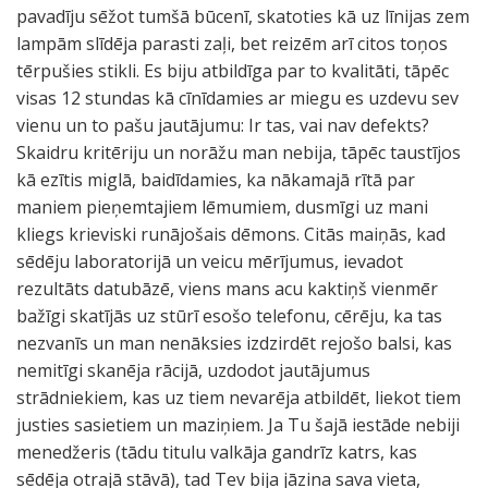
pavadīju sēžot tumšā būcenī, skatoties kā uz līnijas zem
lampām slīdēja parasti zaļi, bet reizēm arī citos toņos
tērpušies stikli. Es biju atbildīga par to kvalitāti, tāpēc
visas 12 stundas kā cīnīdamies ar miegu es uzdevu sev
vienu un to pašu jautājumu: Ir tas, vai nav defekts?
Skaidru kritēriju un norāžu man nebija, tāpēc taustījos
kā ezītis miglā, baidīdamies, ka nākamajā rītā par
maniem pieņemtajiem lēmumiem, dusmīgi uz mani
kliegs krieviski runājošais dēmons. Citās maiņās, kad
sēdēju laboratorijā un veicu mērījumus, ievadot
rezultāts datubāzē, viens mans acu kaktiņš vienmēr
bažīgi skatījās uz stūrī esošo telefonu, cērēju, ka tas
nezvanīs un man nenāksies izdzirdēt rejošo balsi, kas
nemitīgi skanēja rācijā, uzdodot jautājumus
strādniekiem, kas uz tiem nevarēja atbildēt, liekot tiem
justies sasietiem un maziņiem. Ja Tu šajā iestāde nebiji
menedžeris (tādu titulu valkāja gandrīz katrs, kas
sēdēja otrajā stāvā), tad Tev bija jāzina sava vieta,