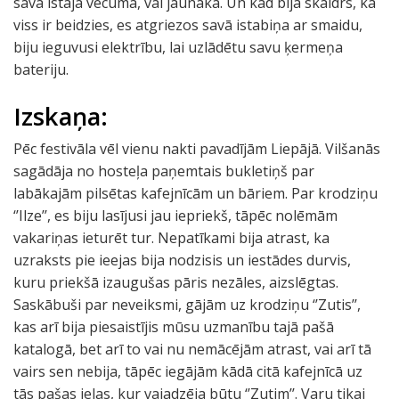
savā īstajā vecumā, vai jaunāka. Un kad bija skaidrs, ka
viss ir beidzies, es atgriezos savā istabiņa ar smaidu,
biju ieguvusi elektrību, lai uzlādētu savu ķermeņa
bateriju.
Izskaņa:
Pēc festivāla vēl vienu nakti pavadījām Liepājā. Vilšanās
sagādāja no hosteļa paņemtais bukletiņš par
labākajām pilsētas kafejnīcām un bāriem. Par krodziņu
‘’Ilze’’, es biju lasījusi jau iepriekš, tāpēc nolēmām
vakariņas ieturēt tur. Nepatīkami bija atrast, ka
uzraksts pie ieejas bija nodzisis un iestādes durvis,
kuru priekšā izaugušas pāris nezāles, aizslēgtas.
Saskābuši par neveiksmi, gājām uz krodziņu ‘’Zutis’’,
kas arī bija piesaistījis mūsu uzmanību tajā pašā
katalogā, bet arī to vai nu nemācējām atrast, vai arī tā
vairs sen nebija, tāpēc iegājām kādā citā kafejnīcā uz
tās pašas ielas, kur vajadzēja būtu ‘’Zutim’’. Varu tikai