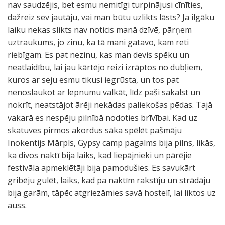
nav saudzējis, bet esmu nemitīgi turpinājusi cīnīties,
dažreiz sev jautāju, vai man būtu uzlikts lāsts? Ja ilgāku
laiku nekas slikts nav noticis manā dzīvē, pārņem
uztraukums, jo zinu, ka tā mani gatavo, kam reti
riebīgam. Es pat nezinu, kas man devis spēku un
neatlaidību, lai jau kārtējo reizi izrāptos no dubļiem,
kuros ar seju esmu tikusi iegrūsta, un tos pat
nenoslaukot ar lepnumu valkāt, līdz paši sakalst un
nokrīt, neatstājot ārēji nekādas paliekošas pēdas. Tajā
vakarā es nespēju pilnībā nodoties brīvībai. Kad uz
skatuves pirmos akordus sāka spēlēt pašmāju
Inokentijs Mārpls, Gypsy camp pagalms bija pilns, likās,
ka divos naktī bija laiks, kad liepājnieki un pārējie
festivāla apmeklētāji bija pamodušies. Es savukārt
gribēju gulēt, laiks, kad pa naktīm rakstīju un strādāju
bija garām, tāpēc atgriezāmies savā hostelī, lai liktos uz
auss.