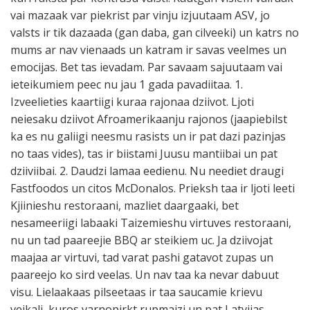
vai mazaak var piekrist par vinju izjuutaam ASV, jo
valsts ir tik dazaada (gan daba, gan cilveeki) un katrs no
mums ar nav vienaads un katram ir savas veelmes un
emocijas. Bet tas ievadam. Par savaam sajuutaam vai
ieteikumiem peec nu jau 1 gada pavadiitaa. 1.
Izveelieties kaartiigi kuraa rajonaa dziivot. Ljoti
neiesaku dziivot Afroamerikaanju rajonos (jaapiebilst
ka es nu galiigi neesmu rasists un ir pat dazi pazinjas
no taas vides), tas ir biistami Juusu mantiibai un pat
dziiviibai. 2. Daudzi lamaa eedienu. Nu neediet draugi
Fastfoodos un citos McDonalos. Prieksh taa ir ljoti leeti
Kjiinieshu restoraani, mazliet daargaaki, bet
nesameeriigi labaaki Taizemieshu virtuves restoraani,
nu un tad paareejie BBQ ar steikiem uc. Ja dziivojat
maajaa ar virtuvi, tad varat pashi gatavot zupas un
paareejo ko sird veelas. Un nav taa ka nevar dabuut
visu. Lielaakaas pilseetaas ir taa saucamie krievu
veikali, kuros varnopirkt rupmaizi un pat Latvijas