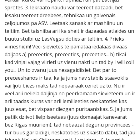
sprotes. 3. Iekraato naudu var teereet dazaadi, bet
iesaku teereet dreebees, tehnikaa un galvenais
celjojumos pa ASV. Leetaak sanaak ar mashiinu un
teltiim. Bet taisniiba arii ka sheit ir dazaadas atlaides un
buutu stulbi uz LasVegsu doties ar teltiim. 4. Prieks
viirieshiem! Veci sievietes te pamataa iedalaas divaas
daljaas a) preceeties, preceeties, preceeties... b) tikai
kad vinjai vajag viirieti uz vienu nakti un tad by I will coll
you... Un to zvanu juus nesagaidiisiet. Bet par to
preceeshanos ir taa, ka ja jums nav stabils staavoklis
vai ljoti biezs maks tad nepaaraak ceriet uz to. Nu ir
veel arii neliela daljinja no peerkamaam sievieteem un ir
arii taadas kuras var arii iemiileeties neskatoties kas
juus esat, bet vispaar diezgan puritaaniskas. 5. Ja Jums
patiik dziivot lielpilseetaas (juus domaajat kanevarat
bez Rigas muuriem), tad nebaazat degunu provincees -
tur buus garlaiciigi, neskatoties uz skaisto dabu, tad jau