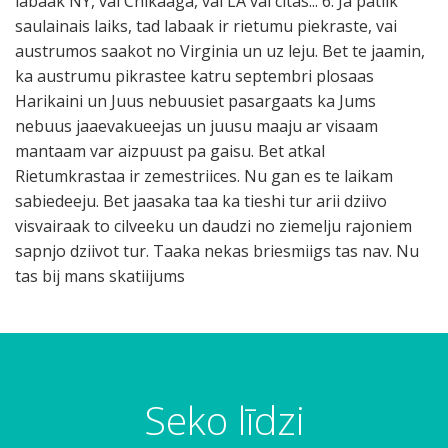
labaak NY, vai Chikaaga, vai LA vai citas... 6. Ja patiik
saulainais laiks, tad labaak ir rietumu piekraste, vai
austrumos saakot no Virginia un uz leju. Bet te jaamin,
ka austrumu pikrastee katru septembri plosaas
Harikaini un Juus nebuusiet pasargaats ka Jums
nebuus jaaevakueejas un juusu maaju ar visaam
mantaam var aizpuust pa gaisu. Bet atkal
Rietumkrastaa ir zemestriices. Nu gan es te laikam
sabiedeeju. Bet jaasaka taa ka tieshi tur arii dziivo
visvairaak to cilveeku un daudzi no ziemelju rajoniem
sapnjo dziivot tur. Taaka nekas briesmiigs tas nav. Nu
tas bij mans skatiijums
Seko līdzi