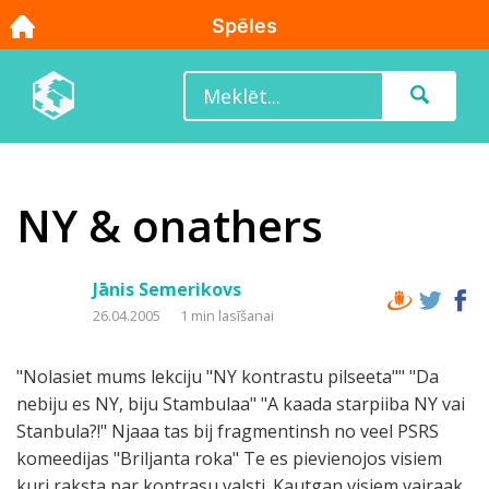
NY & onathers
Jānis Semerikovs
26.04.2005
1 min lasīšanai
"Nolasiet mums lekciju "NY kontrastu pilseeta"" "Da
nebiju es NY, biju Stambulaa" "A kaada starpiiba NY vai
Stanbula?!" Njaaa tas bij fragmentinsh no veel PSRS
komeedijas "Briljanta roka" Te es pievienojos visiem
kuri raksta par kontrasu valsti. Kautgan visiem vairaak