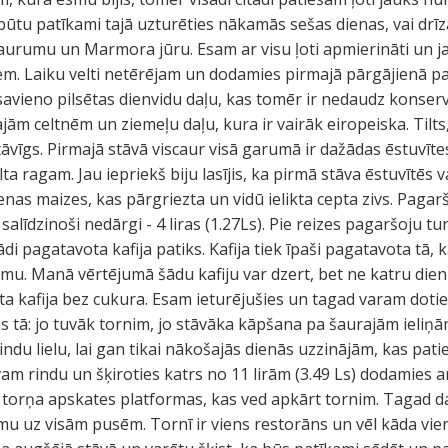
 būtu patīkami tajā uzturēties nākamās sešas dienas, vai drīz
 šaurumu un Marmora jūru. Esam ar visu ļoti apmierināti un 
em. Laiku velti netērējam un dodamies pirmajā pārgājienā pa
s savieno pilsētas dienvidu daļu, kas tomēr ir nedaudz konse
ām celtnēm un ziemeļu daļu, kura ir vairāk eiropeiska. Tilts, k
stāvīgs. Pirmajā stāvā viscaur visā garumā ir dažādas ēstuvīte
ta ragam. Jau iepriekš biju lasījis, ka pirmā stāva ēstuvītēs 
as maizes, kas pārgriezta un vidū ielikta cepta zivs. Pagarš
salīdzinoši nedārgi - 4 liras (1.27Ls). Pie reizes pagaršoju tu
di pagatavota kafija patiks. Kafija tiek īpaši pagatavota tā, k
umu. Manā vērtējumā šādu kafiju var dzert, bet ne katru dienu
ta kafija bez cukura. Esam ieturējušies un tagad varam dotie
ūs tā: jo tuvāk tornim, jo stāvāka kāpšana pa šaurajām ieliņā
du lielu, lai gan tikai nākošajās dienās uzzinājām, kas patiešā
tāvam rindu un šķiroties katrs no 11 lirām (3.49 Ls) dodamies a
 torņa apskates platformas, kas ved apkārt tornim. Tagad 
u uz visām pusēm. Tornī ir viens restorāns un vēl kāda vie