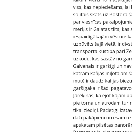
viss, kas nepieciešams, lai
solītais skats uz Bosfora
par viesnīcas pakalpojumi
mērķis ir Galatas tilts, ka
iespaidīgākajām vēsturiskaj
uzbūvēts šajā vietā, ir div
transporta kustība pāri Zel
uzkodu, kas sastāv no garen
Galvenais ir garšīgi un nav 
katram kafijas mīļotājam šā
mutē ir daudz kafijas biez
garšīgāka ir šādi pagatavo
Jārēķinās, ka ejot kājām b
pie torņa un atrodam tur rin
tikai ziediņi. Pacietīgi izs
daži pakāpieni un esam uz
apskatam pilsētas panorām