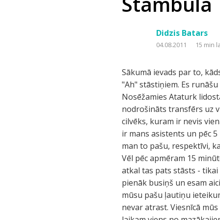
Stambula
Didzis Batars
04.08.2011
15 min l
Sākumā ievads par to, kāds
"Ah" stāstiņiem. Es runāšu 
Nosēžamies Ataturk lidostā
nodrošināts transfērs uz vi
cilvēks, kuram ir nevis vi
ir mans asistents un pēc 5
man to pašu, respektīvi, k
Vēl pēc apmēram 15 minūtē
atkal tas pats stāsts - tik
pienāk busiņš un esam aici
mūsu pašu ļautiņu ieteikumi
nevar atrast. Viesnīcā mūs
laikam viens no mazākajiem,