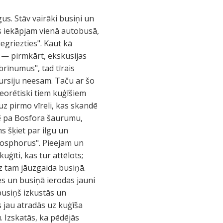
us. Stāv vairāki busiņi un
s iekāpjam vienā autobusā,
iegriezties". Kaut kā
s — pirmkārt, ekskusijas
brīnumus", tad tīrais
skursiju neesam. Taču ar šo
orētiski tiem kuģīšiem
z pirmo vīreli, kas skandē
sē pa Bosfora šaurumu,
s šķiet par ilgu un
 Bosphorus". Pieejam un
uģīti, kas tur attēlots;
z tam jāuzgaida busiņā.
es un busiņā ierodas jauni
 busiņš izkustās un
 jau atradās uz kuģīša
. Izskatās, ka pēdējās