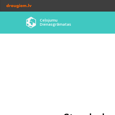
Ceļojumu
Dienasgrāmatas