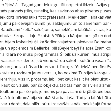
rēķinājās. Tagad gan tiek ieguldīti nopietni līdzekļi Āzijas p
kāds pārvads (tilts, tunelis), kas savienos abas pilsētas pus
ek dots brīvais laiks fotografēšanai. Meklēdami labākās viet
ējumu pārdevējam bumbiņu saldējumu un to saņemam par 
 Baudīdami "zelta" saldējumu, sameklējam labākās vietas, ku
ulas Eiropas daļu. Skaisti. Vēlāk jau kāpjam busiņā un do
t, bijām izskaitļojuši, ka šodien vajadzētu piedāvāt Dolmaba
ā un apciemosim Beilerbei pili (Beylerbeyi Palace). Esam konk
slīd ārā no mūsu programmas. Šī pils uz kurieni mūs atripin
u vasaras rezidence, jeb vienu vārdu sakot - sultānu vasarnīc
s un gan jau būs arī intersanti. Fotografēt iekšā nedrīkstēs.
 stāsta (uzzinam jaunu versiju, ko nozīmē Turcijas karoga k
ierarhiju. Viss ir, protams, labi, bet kaut kas it kā pietrūkst
u kaut ko vizuālu par šo objektu, tad tas man drīz vien aizmir
oalbumu par šo pili, jo mums jau pavisam drīz jābūt pie busi
 šajā fotoalbumā bija vienkārši atbaidoša. Tad jau labāk būtu 
 varu derēt, daļa bilžu būtu izdevušās labāk, nekā šajā foto