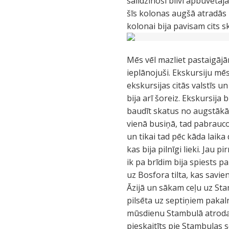
salīdzinoši blīvi apbūvētaj
šīs kolonas augšā atradās 
kolonai bija pavisam cits 
Mēs vēl mazliet pastaigājā
ieplānojuši. Ekskursiju mē
ekskursijas citās valstīs u
bija arī šoreiz. Ekskursija
baudīt skatus no augstākā 
vienā busiņā, tad pabrauco
un tikai tad pēc kāda laik
kas bija pilnīgi lieki. Jau
ik pa brīdim bija spiests pa
uz Bosfora tilta, kas savi
Āzijā un sākam ceļu uz Sta
pilsēta uz septiņiem pakaln
mūsdienu Stambulā atrodas
pieskaitīts pie Stambulas s