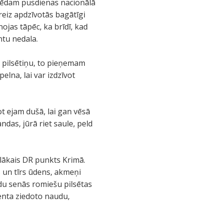
paēdam pusdienas nacionālā
reiz apdzīvotās bagātīgi
ojas tāpēc, ka brīdī, kad
antu nedala.
 pilsētiņu, to pieņemam
pelna, lai var izdzīvot
t ejam dušā, lai gan vēsā
andas, jūrā riet saule, peld
ālākais DR punkts Krimā.
s un tīrs ūdens, akmeņi
gadu senās romiešu pilsētas
enta ziedoto naudu,