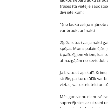
laukos nepārtraukti strādā
trases (tā vietējie sauc šo
divi ieteikumi:
1)no lauka celiņa ir jānob
var braukt arī naktī;
2)pēc lietus (vai ja naktī 
spējas. Mums palaimējās, 
izpalīdzīgiem vīriem, kas p
atmazgājām no sevis dubļus 
Ja brauciet apskatīt Krimu,
strēle, pa kuru tālāk var b
vietas, var uzcelt telti un 
Mēs gan vienu dienu vēl ve
saprecējusies ar ukraini un 