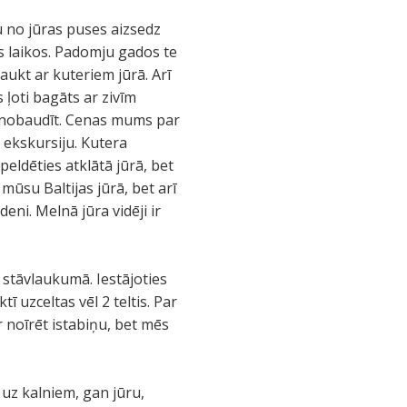
ru no jūras puses aizsedz
sos laikos. Padomju gados te
ukt ar kuteriem jūrā. Arī
 ļoti bagāts ar zivīm
ās nobaudīt. Cenas mums par
r ekskursiju. Kutera
zpeldēties atklātā jūrā, bet
mūsu Baltijas jūrā, bet arī
eni. Melnā jūra vidēji ir
 stāvlaukumā. Iestājoties
ī uzceltas vēl 2 teltis. Par
 noīrēt istabiņu, bet mēs
uz kalniem, gan jūru,