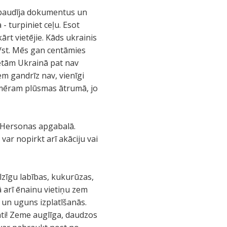
pārbaudīja dokumentus un
 - turpiniet ceļu. Esot
ārt vietējie. Kāds ukrainis
m/st. Mēs gan centāmies
ietām Ukrainā pat nav
m gandrīz nav, vienīgi
apmēram plūsmas ātrumā, jo
ir Hersonas apgabalā.
var nopirkt arī akāciju vai
lzīgu labības, kukurūzas,
ā arī ēnainu vietiņu zem
 un uguns izplatīšanās.
dāti! Zeme auglīga, daudzos