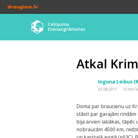
Ceļojumu
Dienasgrāmatas
Atkal Krim
Inguna Leibus (
02.08.2011
10 min l
Doma par braucienu uz Krim
stāsti par garajām rindām 
bija arvien labākas, tāpēc
nobraucām 4500 km, redzējā
un karstajā avotā (+63C). 