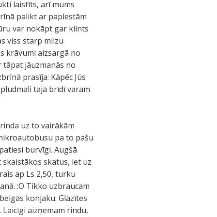
kti laistīts, arī mums
brīnā palikt ar paplestām
ūru var nokāpt gar klints
as viss starp milzu
ns krāvumi aizsargā no
ēr tāpat jāuzmanās no
zbrīnā prasīja: Kāpēc Jūs
 pludmali tajā brīdī varam
 rinda uz to vairākām
r mikroautobusu pa to pašu
patiesi burvīgi. Augšā
t skaistākos skatus, iet uz
rais ap Ls 2,50, turku
līšanā. :O Tikko uzbraucam
 beigās konjaku. Glāzītes
 Laicīgi aizņemam rindu,