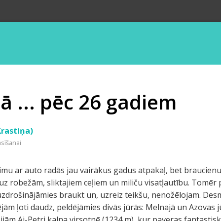
ā ... pēc 26 gadiem
Krastiņa)
asīšanai
u ar auto radās jau vairākus gadus atpakaļ, bet braucienu 
uz robežām, sliktajiem ceļiem un miliču visatļautību. Tomēr
 uzdrošinājāmies braukt un, uzreiz teikšu, nenožēlojam. Desm
m ļoti daudz, peldējāmies divās jūrās: Melnajā un Azovas jūr
Bijām Ai-Petri kalna virsotnē (1234 m), kur paveras fantastis