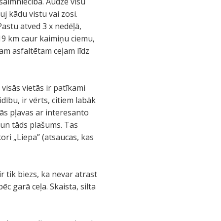
 saimniecība. Audzē visu
j kādu vistu vai zosi.
 Pastu atved 3 x nedēļā,
i 19 km caur kaimiņu ciemu,
nam asfaltētam ceļam līdz
visās vietās ir patīkami
dību, ir vērts, citiem labāk
tās pļavas ar interesanto
u un tāds plašums. Tas
ori „Liepa” (atsaucas, kas
 tik biezs, ka nevar atrast
pēc garā ceļa. Skaista, silta