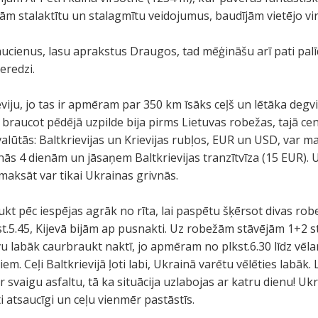
ījām stalaktītu un stalagmītu veidojumus, baudījām vietējo vir
ucienus, lasu aprakstus Draugos, tad mēģināšu arī pati palī
eredzi.
iju, jo tas ir apmēram par 350 km īsāks ceļš un lētāka degvi
ļ braucot pēdējā uzpilde bija pirms Lietuvas robežas, tajā cen
alūtās: Baltkrievijas un Krievijas rubļos, EUR un USD, var mak
ās 4 dienām un jāsaņem Baltkrievijas tranzītvīza (15 EUR).
maksāt var tikai Ukrainas grivnās.
ukt pēc iespējas agrāk no rīta, lai paspētu šķērsot divas rob
t.5.45, Kijevā bijām ap pusnakti. Uz robežām stāvējām 1+2 
vu labāk caurbraukt naktī, jo apmēram no plkst.6.30 līdz vē
m. Ceļi Baltkrievijā ļoti labi, Ukrainā varētu vēlēties labāk.
r svaigu asfaltu, tā ka situācija uzlabojas ar katru dienu! Ukr
ti atsaucīgi un ceļu vienmēr pastāstīs.