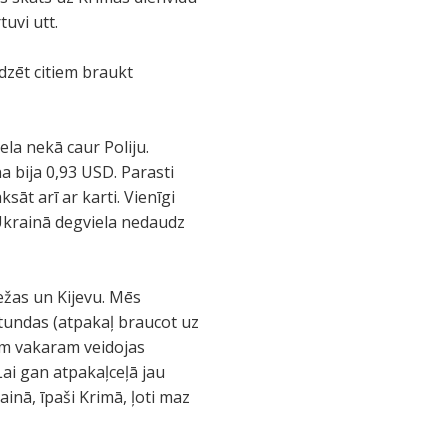
tuvi utt.
dzēt citiem braukt
ela nekā caur Poliju.
a bija 0,93 USD. Parasti
sāt arī ar karti. Vienīgi
 Ukrainā degviela nedaudz
ežas un Kijevu. Mēs
stundas (atpakaļ braucot uz
lam vakaram veidojas
 Lai gan atpakaļceļā jau
ainā, īpaši Krimā, ļoti maz