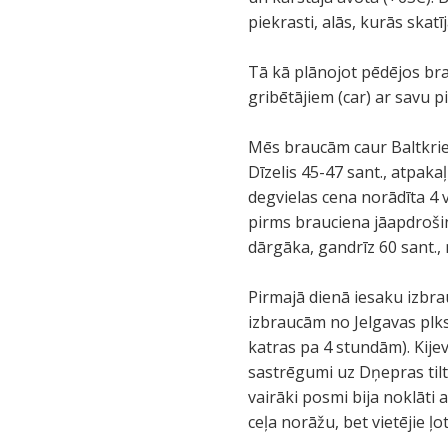
piekrasti, alās, kurās skat
Tā kā plānojot pēdējos bra
gribētājiem (car) ar savu pi
Mēs braucām caur Baltkriev
Dīzelis 45-47 sant., atpaka
degvielas cena norādīta 4 v
pirms brauciena jāapdrošin
dārgāka, gandrīz 60 sant., 
Pirmajā dienā iesaku izbra
izbraucām no Jelgavas plks
katras pa 4 stundām). Kije
sastrēgumi uz Dņepras tiltie
vairāki posmi bija noklāti a
ceļa norāžu, bet vietējie ļo