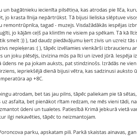
 un bagātnieku iecienīta pilsētiņa, kas atrodas pie līča, ku
ēt, jo krasta līnija nepārtrūkst. Tā bijusi lieliska slēptuve vi
u remontrūpnīca, tagad - muzejs. Visdažādākās iespējas izbra
īti, jo kājām ceļš pa klintīm ne visiem pa spēkam. Tā kā līcis
ik smelt :)) ), tad daudz piedāvājumu ķert zivis un uzreiz t
ivs nepieķeras :( ), tāpēc izvēlamies vienkārši izbraucienu a
s un joku plēsējs, izvizina mūs pa līci un izved jūrā. Iespēja i
etā ūdens ne pa jokam auksts, pat stindzinošs. Izrādās ne vien 
rziens, iepriekšējā dienā bijusi vētra, kas sadzinusi auksto ūd
emperatūra ap +8C.
ingu atrodam, bet tas jau pilns, tāpēc paliekam pie tā sētas,
 uz asfalta, bet pienākot rītam redzam, ne mēs vieni tādi, nakt
zmantot ūdeni un tualetes. Patiesībā Krimā jebkurā vietā var
kur ilgi nekavēties, tāpēc to neizmantojam.
oroncova parku, apskatam pili. Parkā skaistas ainavas, gan 