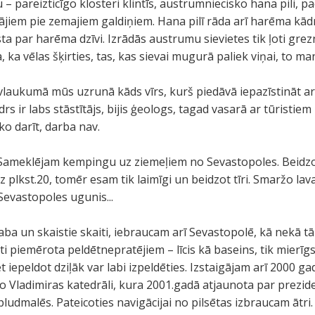
 pareizticīgo klosteri klintīs, austrumniecisko hana pili, 
jiem pie zemajiem galdiņiem. Hana pilī rāda arī harēma kād
ta par harēma dzīvi. Izrādās austrumu sievietes tik ļoti grezn
a, ka vēlas šķirties, tas, kas sievai mugurā paliek viņai, to m
vlaukumā mūs uzrunā kāds vīrs, kurš piedāvā iepazīstināt ar
s ir labs stāstītājs, bijis ģeologs, tagad vasarā ar tūristiem 
ko darīt, darba nav.
. Sameklējam kempingu uz ziemeļiem no Sevastopoles. Beidzo
līdz plkst.20, tomēr esam tik laimīgi un beidzot tīri. Smaržo lav
Sevastopoles ugunis...
daba un skaistie skaiti, iebraucam arī Sevastopolē, kā nekā t
ti piemērota peldētnepratējiem – līcis kā baseins, tik mierīg
t iepeldot dziļāk var labi izpeldēties. Izstaigājam arī 2000 
o Vladimiras katedrāli, kura 2001.gadā atjaunota par prezid
ludmalēs. Pateicoties navigācijai no pilsētas izbraucam ātri.