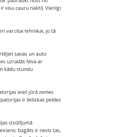
 var pabraukt nost no
r visu cauru nakti). Vienīgi
vai citai tehnikai, jo tā
ērtējiet savas un auto
nes uzradās Ņiva ar
tam kādu stundu
atorijas ieiet jūrā zemes
atorijas ir lieliskas peldes
ijas izsūtījumā
iciens: bagāts ir nevis tas,