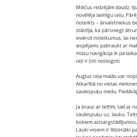
Miličus redzējām daudz, īp
novēlēja laimīgu ceļu. Pārēj
noteikts – ārvalstniekus be
stāstīja, ka pārsniegt ātr
ievērot noteikumus, lai ne
iespējams pabraukt ar mak
mūsu navigācija ik pa laik
ceļi ir ļoti noslogoti.
Augļus ceļa malās var nopir
Atkarībā no vietas melones 
saulespuķu medu. Piedāvājum
Ja brauc ar teltīm, tad ar
saulespuķu u.c. lauku. Telt
kokiem aizsargstādījumos, 
Lauki viņiem ir līdzenāki p