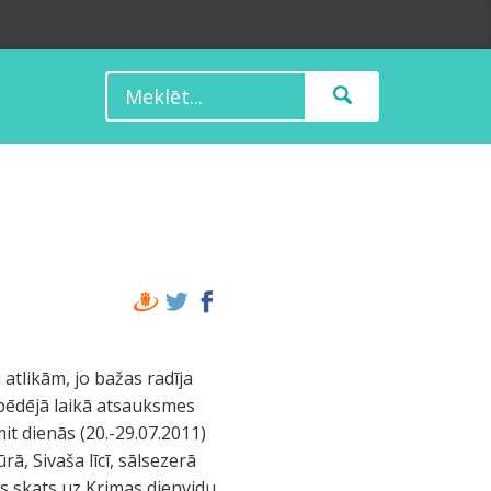
atlikām, jo bažas radīja
 pēdējā laikā atsauksmes
it dienās (20.-29.07.2011)
ā, Sivaša līcī, sālsezerā
ks skats uz Krimas dienvidu