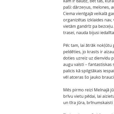
kam ir daudz, bet tas, kura
paši: dārzeņus, melones, a
Ciema vienīgajā veikalā gand
organizētas izklaides nav, 
vietām gandrīz pa bezceļu.
trasei, nauda bijusi iedalīta.
Pēc tam, lai ātrāk nokļūtu 
peldēties, jo krasts ir aiza
doties uzreiz uz dienvidu p
augu valsti – fantastiskas
palicis kā spilgtākais ies
vēl atceras šo jauko braucie
Mēs pirmo reizi Melnajā jūr
brīvu vietu pēdai, lai aiziet
un tīra jūra, brīnumskaisti