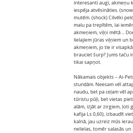
interesanti augi, akmeņu ka
iespēja atvēsināties. (snow
mutēm. (shock) Cilvēki pel
malu pa trepītēm, lai iemēr
akmeņiem, viļņi mētā ... 
lielajiem jūras viļņiem un
akmeņiem, jo tie ir visapkā
brauciet šurp? Jums taču ir
tikai sapņot.
Nākamais objekts – Ai-Petr
stundām. Neesam vēl attapu
naudu, bet pa ceļam vēl ap
tūristu pūļi, bet vietas pie
alām, izjāt ar zirgiem, ļoti
kafija Ls 0,60), izbaudīt v
kalnā, jau uzreiz mūs ierau
nelielas, tomēr salasās u