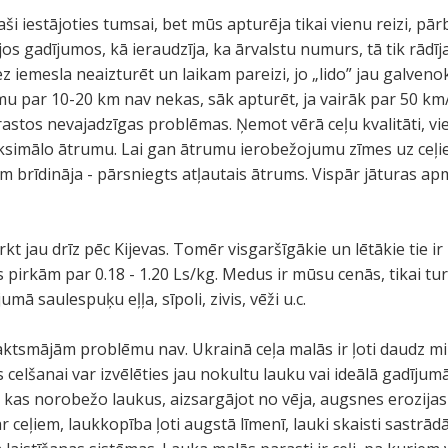
aši iestājoties tumsai, bet mūs apturēja tikai vienu reizi, 
os gadījumos, kā ieraudzīja, ka ārvalstu numurs, tā tik rādīja
z iemesla neaizturēt un laikam pareizi, jo „lido” jau galvenok
umu par 10-20 km nav nekas, sāk apturēt, ja vairāk par 50 k
rastos nevajadzīgas problēmas. Ņemot vērā ceļu kvalitāti, v
simālo ātrumu. Lai gan ātrumu ierobežojumu zīmes uz ceļie
am brīdināja - pārsniegts atļautais ātrums. Vispār jāturas 
kt jau drīz pēc Kijevas. Tomēr visgaršīgākie un lētākie tie 
pirkām par 0.18 - 1.20 Ls/kg. Medus ir mūsu cenās, tikai tur 
ā saulespuķu eļļa, sīpoli, zivis, vēži u.c.
 naktsmājām problēmu nav. Ukrainā ceļa malās ir ļoti daudz mi
s celšanai var izvēlēties jau nokultu lauku vai ideālā gadījum
kas norobežo laukus, aizsargājot no vēja, augsnes erozijas
ar ceļiem, laukkopība ļoti augstā līmenī, lauki skaisti sastrā