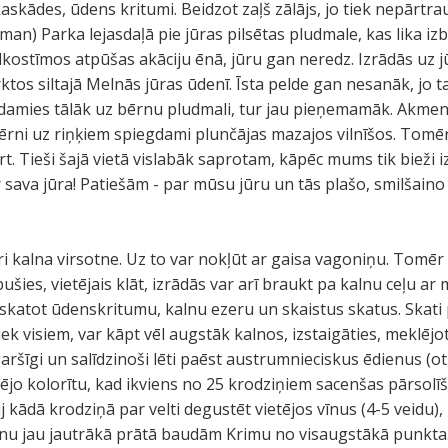
skādes, ūdens kritumi. Beidzot zaļš zālājs, jo tiek nepārtrau
man) Parka lejasdaļā pie jūras pilsētas pludmale, kas lika iz
dkostīmos atpūšas akāciju ēnā, jūru gan neredz. Izrādās uz j
ktos siltajā Melnās jūras ūdenī. Īsta pelde gan nesanāk, jo t
Dodamies tālāk uz bērnu pludmali, tur jau pieņemamāk. Akme
 bērni uz riņķiem spiegdami plunčājas mazajos vilnīšos. Tom
rt. Tieši šajā vietā vislabāk saprotam, kāpēc mums tik bieži i
 sava jūra! Patiešām - par mūsu jūru un tās plašo, smilšaino
i kalna virsotne. Uz to var nokļūt ar gaisa vagoniņu. Tomēr
šies, vietējais klāt, izrādās var arī braukt pa kalnu ceļu a
skatot ūdenskritumu, kalnu ezeru un skaistus skatus. Skati 
tiek visiem, var kāpt vēl augstāk kalnos, izstaigāties, meklējo
 garšīgi un salīdzinoši lēti paēst austrumnieciskus ēdienus (ot
ietējo kolorītu, kad ikviens no 25 krodziņiem sacenšas pārso
j kādā krodziņā par velti degustēt vietējos vīnus (4-5 veidu),
n nu jau jautrākā prātā baudām Krimu no visaugstākā punkta.