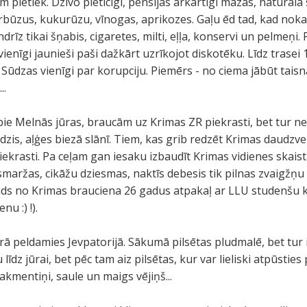
m pietiek. Dzīvo pieticīgi, pensijas ārkārtīgi mazas, naturālā
rbūzus, kukurūzu, vīnogas, aprikozes. Gaļu ēd tad, kad nokau
rīz tikai šņabis, cigaretes, milti, eļļa, konservi un pelmeņi.
vienīgi jaunieši paši dažkārt uzrīkojot diskotēku. Līdz trase
 Sūdzas vienīgi par korupciju. Piemērs - no ciema jābūt tais
..
pie Melnās jūras, braucām uz Krimas ZR piekrasti, bet tur ne 
udzis, aļģes biezā slānī. Tiem, kas grib redzēt Krimas daudzvei
iekrasti. Pa ceļam gan iesaku izbaudīt Krimas vidienes skais
 smaržas, cikāžu dziesmas, naktīs debesis tik pilnas zvaigžņ
paids no Krimas brauciena 26 gadus atpakaļ ar LLU studenšu k
nu :) !).
ā peldamies Jevpatorijā. Sākumā pilsētas pludmalē, bet tur ir
u līdz jūrai, bet pēc tam aiz pilsētas, kur var lieliski atpūsties 
 akmentiņi, saule un maigs vējiņš...