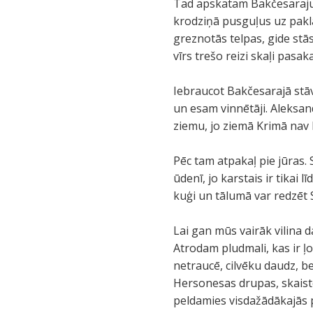
Tad apskatam Bakčesaraju –
krodziņā pusguļus uz paklā
greznotās telpas, gide stās
vīrs trešo reizi skaļi pasak
Iebraucot Bakčesarajā stā
un esam vinnētāji. Aleksandr
ziemu, jo ziemā Krimā nav 
Pēc tam atpakaļ pie jūras
ūdenī, jo karstais ir tikai 
kuģi un tālumā var redzēt 
Lai gan mūs vairāk vilina 
Atrodam pludmali, kas ir ļo
netraucē, cilvēku daudz, be
Hersonesas drupas, skaist
peldamies visdažādākajās p