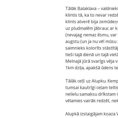
Tālāk Balaklava – valdnieku
klintis tā, ka to nevar redz
klints atverē bija zemūdeņ
uz pludmalēm jābrauc ar kuģ
(nevajag nemaz ēsmu, var t
augstu (un ja nu vēl mūsu z
saimnieks kolorīts stāstītāj
tieši tajā dienā un tajā vi
Melnajā jūrā svarīgs vēja vi
1km dziļa, apakšā ūdens t
Tālāk ceļš uz Alupku. Kemp
tumsai kautrīgi ceļam teltis
nelielu samaksu drīkstam i
vēlamies vairāk redzēt, ne
Alupkā izstaigājam kņaza V