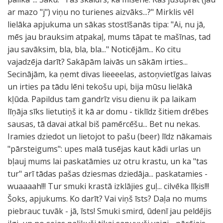
ar mazo "j") viņu no turienes aizvāks...?" Mirklis vēl
lielāka apjukuma un sākas stostīšanās tipa: "Ai, nu jā,
mēs jau brauksim atpakaļ, mums tāpat te mašīnas, tad
jau savāksim, bla, bla, bla..." Noticējām... Ko citu
vajadzēja darīt? Sakāpām laivās un sākām irties...
Secinājām, ka ņemt divas lieeeelas, astoņvietīgas laivas
un irties pa tādu lēni tekošu upi, bija mūsu lielākā
kļūda. Papildus tam gandrīz visu dienu ik pa laikam
līņāja sīks lietutiņš it kā ar domu - tiklīdz šitiem drēbes
sausas, tā davai atkal biš pamērcēšu... Bet nu nekas.
Iramies dziedot un lietojot to pašu (beer) līdz nākamais
"pārsteigums": upes malā tusējas kaut kādi urlas un
bļauj mums lai paskatāmies uz otru krastu, un ka "tas
tur" arī tādas pašas dziesmas dziedāja... paskatamies -
wuaaaah!!! Tur smuki krastā izklājies guļ... cilvēka līķis!!!
Šoks, apjukums. Ko darīt? Vai viņš īsts? Daļa no mums
piebrauc tuvāk - jā, īsts! Smuki smird, ūdenī jau peldējis