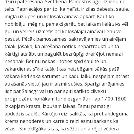
dziru patērēšanā. Svētdiena. Pamostos agri. Izlienu no
telts. Papriecājos par to, ka nelīst, ir zilas debesis, saule,
migla uz upes un kolosāla ainava apkārt. Kaut ko
nobildēju, mēģinu pamakšķerēt, bet laikam lielā zivs vēl
guļ un vēlreiz uzmetis aci kolosālajai ainavai lienu vēl
pasust. Pēcāk pamostamies, sakravājamies un airējam
tālāk. Jāsaka, ka airēšana notiek nepārtraukti un tā
kārtīgi atslābt un pagulēt bezrūpīgi dreifējot nemaz i
nesanāk. Bet nu nekas - toties spīd saulīte un
vakardienas sīkie kašķi (kas neizbēgami sākās pašā
vakarā kad sāka satumst un kādu laiku nespējām atrast
atrašanās vietu) jau ir aizmirsušies. Sparīgi airējamies
līdz pat Salacgrīvai un par spīti satikto cilvēku
prognozēm, nonākam tur diezgan ātri - ap 17:00-18:00.
Izkāpjam krastā, izpūšam laivas. Esmu pamatīgi
apdedzis saulē... Kārtējo reizi salikās, ka pret apdeguma
krēms nenoderēs un kārtējo reizi esmu sarkans kā
vēzis... Smieklīgākais tas, ka sēžot un airējot vēdera