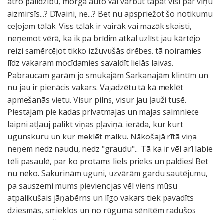
ātro palīdzību, morga auto vai varbūt tāpat visi par viņu
aizmirsīs...? Dīvaini, ne...? Bet nu apspriežot šo notikumu
ceļojam tālāk. Viss tālāk ir vairāk vai mazāk skaisti,
neņemot vērā, ka ik pa brīdim atkal uzlīst jau kārtējo
reizi samērcējot tikko izžuvušās drēbes. tā noiramies
līdz vakaram mocīdamies savaldīt lielās laivas.
Pabraucam garām jo smukajām Sarkanajām klintīm un
nu jau ir pienācis vakars. Vajadzētu tā kā meklēt
apmešanās vietu. Visur pilns, visur jau ļauži tusē.
Piestājam pie kādas privātmājas un mājas saimniece
laipni atļauj palikt viņas pļaviņā. ierāda, kur kurt
ugunskuru un kur meklēt malku. Nākošajā rītā viņa
neņem nedz naudu, nedz "graudu"... Tā ka ir vēl arī labie
tēli pasaulē, par ko protams liels prieks un paldies! Bet
nu neko. Sakurinām uguni, uzvārām gardu sautējumu,
pa sauszemi mums pievienojas vēl viens mūsu
atpalikušais jāņabērns un līgo vakars tiek pavadīts
dziesmās, smieklos un no rūguma sēnītēm radušos