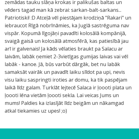
zemādas tauku slāņa krokas ir palikušas baltas un
vēders tagad man kā zebrai: sarkan-balt-sarkans...
Patriotiski! :D Atceļā vēl piestājam krodziņā "Rakari" un
iebraucot Rīgā nobrīnāmies, ka Juglā sastrēguma nav
vispār. Kopumā līgojāņi pavadīti kolosālā kompānijā,
svaigā gaisā un kolosālā atmosfērā, kas patiesībā jau
arī ir galvenais! Ja kāds vēlaties braukt pa Salacu ar
laivām, labāk ņemiet 2-3vietīgas gumijas laivas vai vēl
labāk - kanoe. Jā, būs varbūt dārgāk, bet nu labāk
samaksāt vairāk un pavadīt laiku slīdot pa upi, nevis
visu laiku saspringti iroties ar domu, ka tik paspējam
laikā līdz galam. Turklāt lejtecē Salaca ir ļoooti plata un
ļoooti lēna vietām ļoooti sekla. Lai veicas Jums un
mums! Paldies ka izlasījāt līdz beigām un nākamgad
atkal tiekamies uz upes! ;o)