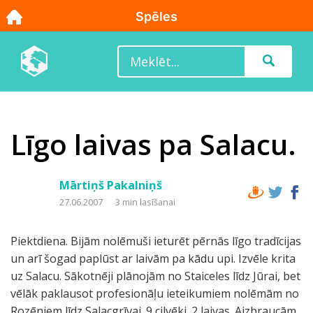
Līgo laivas pa Salacu.
Mārtiņš Pakalniņš
27.06.2007
3 min lasīšanai
Piektdiena. Bijām nolēmuši ieturēt pērnās līgo tradīcijas
un arī šogad paplūst ar laivām pa kādu upi. Izvēle krita
uz Salacu. Sākotnēji plānojām no Staiceles līdz Jūrai, bet
vēlāk paklausot profesionāļu ieteikumiem nolēmām no
Rozēniem līdz Salacgrīvai. 9 cilvēki. 2 laivas. Aizbraucām,