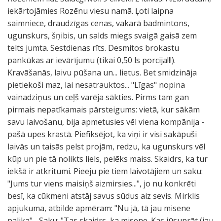
iekārtojāmies Rozēnu viesu namā. Ļoti laipna
saimniece, draudzīgas cenas, vakarā badmintons,
ugunskurs, šņibis, un salds miegs svaigā gaisā zem
telts jumta. Sestdienas rīts. Desmitos brokastu
pankūkas ar ievārījumu (tikai 0,50 ls porcija!!!).
Kravāšanās, laivu pūšana un... lietus. Bet smidzināja
pietiekoši maz, lai nesatrauktos... "Līgas" nopina
vainadziņus un ceļš varēja sākties. Pirms tam gan
pirmais nepatīkamais pārsteigums: vietā, kur sākām
savu laivošanu, bija apmetusies vēl viena kompānija -
pašā upes krastā. Piefiksējot, ka viņi ir visi sakāpuši
laivās un taisās pelst projām, redzu, ka ugunskurs vēl
kūp un pie tā nolikts liels, pelēks maiss. Skaidrs, ka tur
iekšā ir atkritumi. Pieeju pie tiem laivotājiem un saku:
"Jums tur viens maisiņš aizmirsies...", jo nu konkrēti
besī, ka cūkmeni atstāj savus sūdus aiz sevis. Mirklis
apjukuma, atbilde apmēram: "Nu jā, tā jau misene
palika"... Saku: "Tas skaidrs, ka misene. Kas jūsuprāt (jau