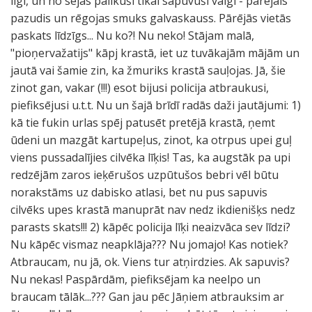
ilgi, un no sejas palikuši tikai sapuvuši vaigi - pārējais
pazudis un rēgojas smuks galvaskauss. Pārējās vietās
paskats līdzīgs... Nu ko?! Nu neko! Stājam malā,
"pioņervažatijs" kāpj krastā, iet uz tuvākajām mājām un
jautā vai šamie zin, ka žmuriks krastā sauļojas. Jā, šie
zinot gan, vakar (!!!) esot bijusi policija atbraukusi,
piefiksējusi u.t.t. Nu un šajā brīdī radās daži jautājumi: 1)
kā tie fukin urlas spēj patusēt pretējā krastā, ņemt
ūdeni un mazgāt kartupeļus, zinot, ka otrpus upei guļ
viens pussadalījies cilvēka līķis! Tas, ka augstāk pa upi
redzējām zaros ieķērušos uzpūtušos bebri vēl būtu
norakstāms uz dabisko atlasi, bet nu pus sapuvis
cilvēks upes krastā manuprāt nav nedz ikdienišķs nedz
parasts skats!!! 2) kāpēc policija līķi neaizvāca sev līdzi?
Nu kāpēc vismaz neapklāja??? Nu jomajo! Kas notiek?
Atbraucam, nu jā, ok. Viens tur atņirdzies. Ak sapuvis?
Nu nekas! Paspārdām, piefiksējam ka neelpo un
braucam tālāk...??? Gan jau pēc Jāņiem atbrauksim ar