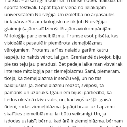
Turklāt – ārkārtīgi moderna. Trumsē notiek mākslas un
sporta festivāli. Tāpat tajā ir viena no lielākajām
universitātēm Norvēģijā. Un izolētība no ārpasaules
tiek pārvarēta ar ekoloģiski ne tik ļoti Norvēģijai
glaimojošajām salīdzinoši lētajām aviokompānijām.
Mitoloģija par ziemeļblāzmu. Trumse esot pilsēta, kas
visideālāk pasaulē ir piemērota ziemeļblāzmas
vērojumiem. Protams, arī es nelaidu garām katru
iespēju to naktīs vērot, lai gan, Grenlandē dzīvojot, biju
pie tās teju jau pieradusi. Bet pēdējā laikā man visvairāk
interesē mitoloģija par ziemeļblāzmu. Sāmi, piemēram,
ticēja, ka ziemeļblāzma ir senču veļi, un no tās
baidījušies. Ja, ziemeļblāzmu redzot, svilposi, tā
pamanīs un uzbruks. Igauņiem bijusi pārliecība, ka
Ledus okeānā dzīvo valis, un, kad viņš uzšļāc gaisā
ūdeni, rodas ziemeļblāzma. Japāņi brauc uz Lapzemi
skatīties ziemeļblāzmu, lai būtu veiksmīgi. Un, ja
izdodas uztaisīt bērnu, kad ārā ir ziemeļblāzma, bērnam