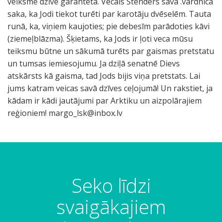
veiksme dzīvē garantēta. Vecais Stenders savā .vārdnīcā
saka, ka Jodi tiekot turēti par karotāju dvēselēm. Tauta
runā, ka, viņiem kaujoties; pie debesīm parādoties kāvi
(ziemeļblāzma). Šķietams, ka Jods ir ļoti veca mūsu
teiksmu būtne un sākumā turēts par gaismas pretstatu
un tumsas iemiesojumu. Ja dziļā senatnē Dievs
atskārsts kā gaisma, tad Jods bijis viņa pretstats. Lai
jums katram veicas savā dzīves ceļojumā! Un rakstiet, ja
kādam ir kādi jautājumi par Arktiku un aizpolārajiem
reģioniem!
margo_lsk@inbox.lv
Seko līdzi
svaigākajiem