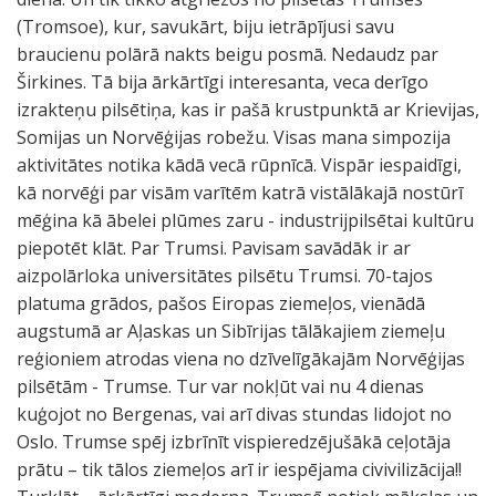
(Tromsoe), kur, savukārt, biju ietrāpījusi savu
braucienu polārā nakts beigu posmā. Nedaudz par
Širkines. Tā bija ārkārtīgi interesanta, veca derīgo
izrakteņu pilsētiņa, kas ir pašā krustpunktā ar Krievijas,
Somijas un Norvēģijas robežu. Visas mana simpozija
aktivitātes notika kādā vecā rūpnīcā. Vispār iespaidīgi,
kā norvēģi par visām varītēm katrā vistālākajā nostūrī
mēģina kā ābelei plūmes zaru - industrijpilsētai kultūru
piepotēt klāt. Par Trumsi. Pavisam savādāk ir ar
aizpolārloka universitātes pilsētu Trumsi. 70-tajos
platuma grādos, pašos Eiropas ziemeļos, vienādā
augstumā ar Aļaskas un Sibīrijas tālākajiem ziemeļu
reģioniem atrodas viena no dzīvelīgākajām Norvēģijas
pilsētām - Trumse. Tur var nokļūt vai nu 4 dienas
kuģojot no Bergenas, vai arī divas stundas lidojot no
Oslo. Trumse spēj izbrīnīt vispieredzējušākā ceļotāja
prātu – tik tālos ziemeļos arī ir iespējama civivilizācija!!