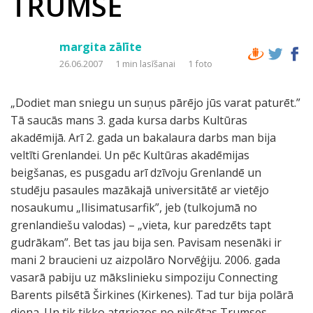
TRUMSE
margita zālīte
26.06.2007
1 min lasīšanai
1 foto
„Dodiet man sniegu un suņus pārējo jūs varat paturēt.”
Tā saucās mans 3. gada kursa darbs Kultūras
akadēmijā. Arī 2. gada un bakalaura darbs man bija
veltīti Grenlandei. Un pēc Kultūras akadēmijas
beigšanas, es pusgadu arī dzīvoju Grenlandē un
studēju pasaules mazākajā universitātē ar vietējo
nosaukumu „Ilisimatusarfik”, jeb (tulkojumā no
grenlandiešu valodas) – „vieta, kur paredzēts tapt
gudrākam”. Bet tas jau bija sen. Pavisam nesenāki ir
mani 2 braucieni uz aizpolāro Norvēģiju. 2006. gada
vasarā pabiju uz mākslinieku simpoziju Connecting
Barents pilsētā Širkines (Kirkenes). Tad tur bija polārā
diena. Un tik tikko atgriezos no pilsētas Trumses