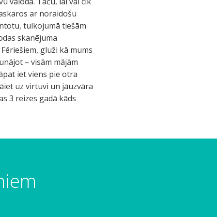
u valoda. Taču, lai vai cik
 saskaros ar noraidošu
mantotu, tulkojumā tiešām
alodas skanējuma
 Fēriešiem, gluži kā mums
runājot – visām mājām
āpat iet viens pie otra
jāiet uz virtuvi un jāuzvāra
das 3 reizes gadā kāds
umiem