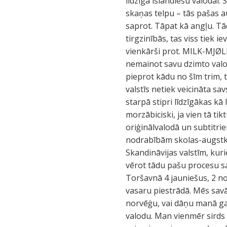
līdzīga islandiešu valodai
skaņas telpu – tās pašas a
saprot. Tāpat kā angļu. Tād
tirgzinībās, tas viss tiek 
vienkārši prot. MILK-MJØLK
nemainot savu dzimto valo
pieprot kādu no šīm trim, t
valstīs netiek veicināta sa
starpā stipri līdzīgākas kā
morzābiciski, ja vien tā ti
oriģinālvalodā un subtitr
nodrabībām skolas-augstko
Skandināvijas valstīm, kur
vērot tādu pašu procesu sa
Toršavnā 4 jauniešus, 2 no
vasaru piestrādā. Mēs sav
norvēģu, vai dāņu manā gad
valodu. Man vienmēr sirds 