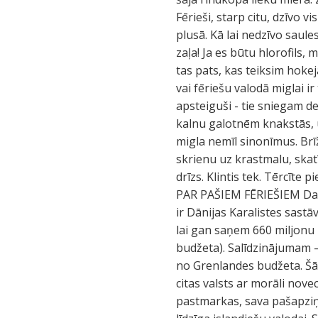
Fērieši, starp citu, dzīvo 
plusā. Kā lai nedzīvo saul
zaļa! Ja es būtu hlorofils,
tas pats, kas teiksim hokej
vai fēriešu valodā miglai 
apsteiguši - tie sniegam de
kalnu galotnēm knakstās, un
migla nemīl sinonīmus. Brī
skrienu uz krastmalu, skatī
drīzs. Klintis tek. Tērcīte 
PAR PAŠIEM FĒRIEŠIEM Daud
ir Dānijas Karalistes sastā
lai gan saņem 660 miljonu 
budžeta). Salīdzinājumam –
no Grenlandes budžeta. Šā
citas valsts ar morāli nove
pastmarkas, sava pašapziņa 