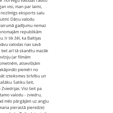
 ar norvēģu valodas radīto
an visi, man par laimi,
ir nozīmīgs eksports salu
m utml. Dāņu valodu
t, vairumā gadījumu nemaz
utonomajām republikām
Ir tik žēl, ka Baltijas
dināvu valodas nav savā
u, bet arī tā skanētu mazāk
vīziju (ar filmām
 nometnēm, atsevišķām
akāpināti piemēri no
bāt izteiksmes brīvību un
ašāku. Satiku šeit,
viedrijas. Visi šeit pa
tamo valodu - zviedru,
 tad mēs pārgājām uz angļu
 mana pierastā pieredze)