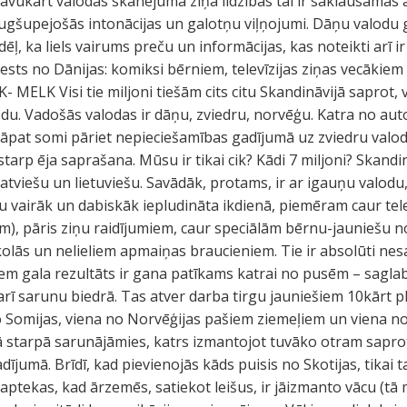
. Savukārt valodas skanējuma ziņā līdzības tai ir saklausāmas
ugšupejošās intonācijas un galotņu viļņojumi. Dāņu valodu g
ēļ, ka liels vairums preču un informācijas, kas noteikti arī 
ievests no Dānijas: komiksi bērniem, televīzijas ziņas vecākie
- MELK Visi tie miljoni tiešām cits citu Skandināvijā sapro
du. Vadošās valodas ir dāņu, zviedru, norvēģu. Katra no a
āpat somi pāriet nepieciešamības gadījumā uz zviedru valodu. 
vstarp ēja saprašana. Mūsu ir tikai cik? Kādi 7 miljoni? Skan
 latviešu un lietuviešu. Savādāk, protams, ir ar igauņu valod
ktu vairāk un dabiskāk iepludināta ikdienā, piemēram caur tele
iem), pāris ziņu raidījumiem, caur speciālām bērnu-jauniešu
lās un nelieliem apmaiņas braucieniem. Tie ir absolūti nes
iem gala rezultāts ir gana patīkams katrai no pusēm – sagla
rī sarunu biedrā. Tas atver darba tirgu jauniešiem 10kārt pl
 Somijas, viena no Norvēģijas pašiem ziemeļiem un viena no Z
ā starpā sarunājāmies, katrs izmantojot tuvāko otram sapro
ījumā. Brīdī, kad pievienojās kāds puisis no Skotijas, tikai
aptekas, kad ārzemēs, satiekot leišus, ir jāizmanto vācu (tā