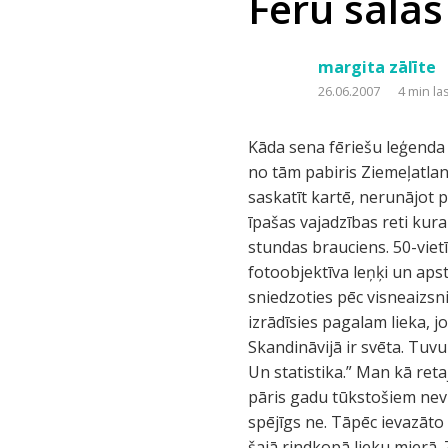
Fēru salas
margita zālīte
26.06.2007
4 min la
Kāda sena fēriešu leģenda v
no tām pabiris Ziemeļatlant
saskatīt kartē, nerunājot 
īpašas vajadzības reti kura
stundas brauciens. 50-viet
fotoobjektīva leņķi un aps
sniedzoties pēc visneaizsn
izrādīsies pagalam lieka, jo
Skandināvijā ir svēta. Tuvu 
Un statistika.” Man kā ret
pāris gadu tūkstošiem nevi
spējīgs ne. Tāpēc ievazāto a
šajā rindkopā lieku mierā. Za