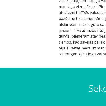
vai ar igauņiem – angļu val
man viņu vienmēr gribētos 
attieksmi tiešī šīs valodas
pazūd ne tikai amerikāņu-
atšķirībām, mēs iegūtu da
pašiem, ir visas mazo nāc
durvis, piemēram stāv neaiz
ciemos, kad savējās paliek g
tēja. Pilsētas mērs uz manu
izsitot gan kādu logu vai s
c
c
d
i
i
z
l
l
e
v
v
j
Seko
ē
ē
n
k
k
i
s
s
e
,
,
k