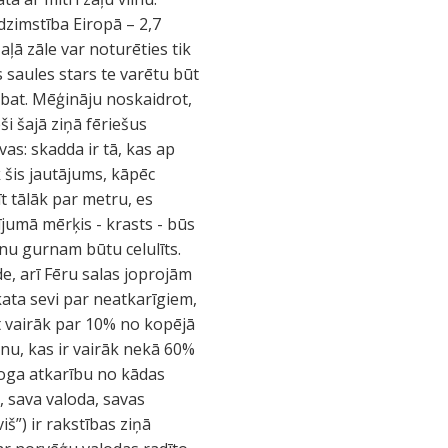
 dzimstība Eiropā – 2,7
ļā zāle var noturēties tik
s saules stars te varētu būt
ribat. Mēģināju noskaidrot,
i šajā ziņā fēriešus
vas: skadda ir tā, kas ap
k šis jautājums, kāpēc
t tālāk par metru, es
dījumā mērķis - krasts - būs
alnu gurnam būtu celulīts.
, arī Fēru salas joprojām
kata sevi par neatkarīgiem,
t vairāk par 10% no kopējā
nu, kas ir vairāk nekā 60%
roga atkarību no kādas
, sava valoda, savas
š”) ir rakstības ziņā