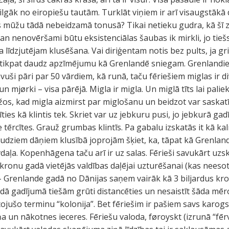
visilgāk no eiropiešu tautām. Turklāt viņiem ir arī visaugstākā
es mūžu tādā nebeidzamā tonusā? Tikai netieku gudra, kā šī za
 man nenovēršami būtu eksistenciālas šaubas ik mirkli, jo tieš
a līdzjutējam klusēšana. Vai diriģentam notis bez pults, ja g
ir tikpat daudz apzīmējumu kā Grenlandē sniegam. Grenlandieš
vuši pāri par 50 vārdiem, kā runā, taču fēriešiem miglas ir di
 mjørki – visa pārējā. Migla ir migla. Un miglā tīts lai palie
žos, kad migla aizmirst par miglošanu un beidzot var saskatī
ties kā klintis tek. Skriet var uz jebkuru pusi, jo jebkurā ga
pie tērcītes. Grauž grumbas klintīs. Pa gabalu izskatās it kā k
ziem dāņiem klusībā joprojām šķiet, ka, tāpat kā Grenlande
vdaļa. Kopenhāgena taču arī ir uz salas. Fērieši savukārt uzs
kronu gadā vietējās valdības daļējai uzturēšanai (kas neeso
 Grenlande gadā no Dānijas saņem vairāk kā 3 biljardus kro
dā gadījumā tiešām grūti distancēties un nesaistīt šāda mē
cojušo terminu “kolonija”. Bet fēriešim ir pašiem savs karogs
un nākotnes ieceres. Fēriešu valoda, føroyskt (izrunā “fērvi