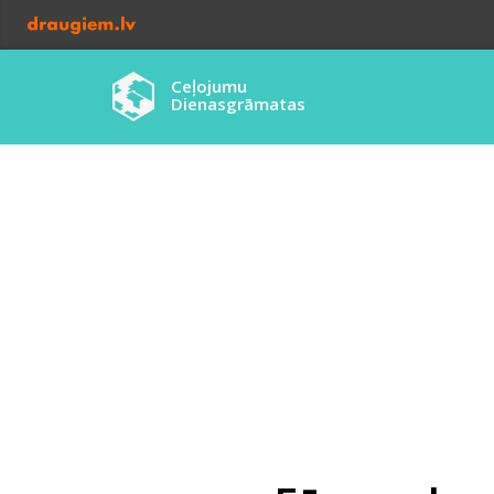
Ceļojumu
Dienasgrāmatas