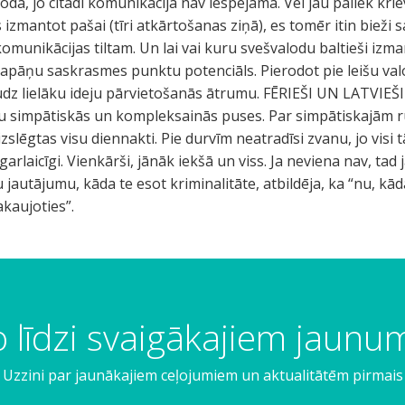
oda, jo citādi komunikācija nav iespējama. Vēl jau paliek kriev
izmantot pašai (tīri atkārtošanas ziņā), es tomēr itin bieži
 komunikācijas tiltam. Un lai vai kuru svešvalodu baltieši iz
japāņu saskrasmes punktu potenciāls. Pierodot pie leišu v
udz lielāku ideju pārvietošanās ātrumu. FĒRIEŠI UN LATVIEŠI
iju simpātiskās un kompleksainās puses. Par simpātiskajām 
slēgtas visu diennakti. Pie durvīm neatradīsi zvanu, jo visi t
arlaicīgi. Vienkārši, jānāk iekšā un viss. Ja neviena nav, tad 
 jautājumu, kāda te esot kriminalitāte, atbildēja, ka “nu, kā
akaujoties”.
 līdzi svaigākajiem jaun
Uzzini par jaunākajiem ceļojumiem un aktualitātēm pirmais