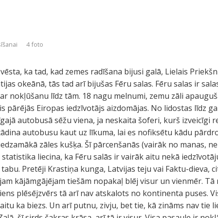
sīšanai
4 foto
ēsta, ka tad, kad zemes radīšana bijusi galā, Lielais Priekšni
ijas okeānā, tās tad arī bijušas Fēru salas. Fēru salas ir sal
par nokļūšanu līdz tām. 18 nagu melnumi, zemu zāli apauguš
is pārējās Eiropas iedzīvotājs aizdomājas. No lidostas līdz g
īgajā autobusā sēžu viena, ja neskaita šoferi, kurš izveicīgi
tādina autobusu kaut uz līkuma, lai es nofiksētu kādu pārdr
iedzamākā zāles kušķa. Šī pārcenšanās (vairāk no manas, ne
 statistika liecina, ka Fēru salās ir vairāk aitu nekā iedzīvotāj
tabu. Pretēji Krastiņa kunga, Latvijas teju vai Faktu-dieva, citā
ajam kājāmgājējam tiešām nopakaļ blēj visur un vienmēr. Tā 
ens plēsējzvērs tā arī nav atskalots no kontinenta puses. Vis
itu ka biezs. Un arī putnu, zivju, bet tie, kā zināms nav tie li
ļā, šī sirds čakras krāsa, arī tā ir visur. Visa pasaule ir noklā