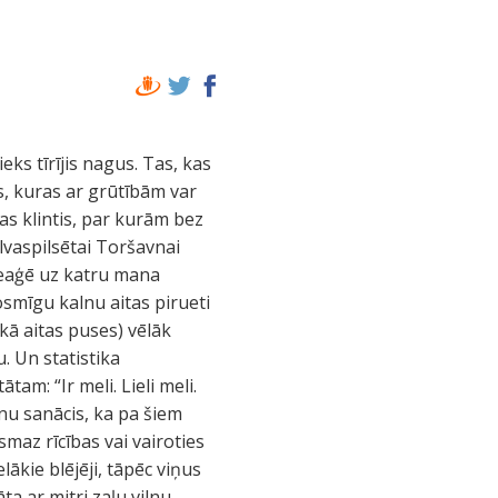
eks tīrījis nagus. Tas, kas
as, kuras ar grūtībām var
as klintis, par kurām bez
alvaspilsētai Toršavnai
 reaģē uz katru mana
osmīgu kalnu aitas pirueti
kā aitas puses) vēlāk
u. Un statistika
tam: “Ir meli. Lieli meli.
nu sanācis, ka pa šiem
maz rīcības vai vairoties
elākie blējēji, tāpēc viņus
ta ar mitri zaļu vilnu.