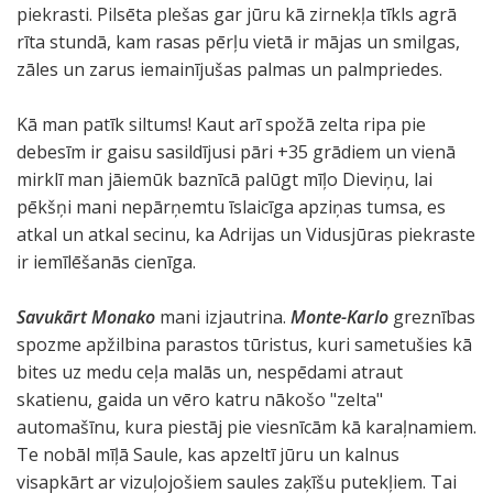
piekrasti. Pilsēta plešas gar jūru kā zirnekļa tīkls agrā
rīta stundā, kam rasas pērļu vietā ir mājas un smilgas,
zāles un zarus iemainījušas palmas un palmpriedes.
Kā man patīk siltums! Kaut arī spožā zelta ripa pie
debesīm ir gaisu sasildījusi pāri +35 grādiem un vienā
mirklī man jāiemūk baznīcā palūgt mīļo Dieviņu, lai
pēkšņi mani nepārņemtu īslaicīga apziņas tumsa, es
atkal un atkal secinu, ka Adrijas un Vidusjūras piekraste
ir iemīlēšanās cienīga.
Savukārt Monako
mani izjautrina.
Monte-Karlo
greznības
spozme apžilbina parastos tūristus, kuri sametušies kā
bites uz medu ceļa malās un, nespēdami atraut
skatienu, gaida un vēro katru nākošo "zelta"
automašīnu, kura piestāj pie viesnīcām kā karaļnamiem.
Te nobāl mīļā Saule, kas apzeltī jūru un kalnus
visapkārt ar vizuļojošiem saules zaķīšu putekļiem. Tai