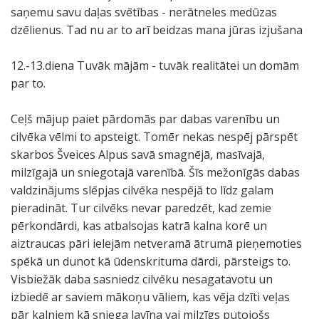
saņemu savu daļas svētības - nerātneles medūzas
dzēlienus. Tad nu ar to arī beidzas mana jūras izjušana
12.-13.diena Tuvāk mājām - tuvāk realitātei un domām
par to.
Ceļš mājup paiet pārdomās par dabas varenību un
cilvēka vēlmi to apsteigt. Tomēr nekas nespēj pārspēt
skarbos Šveices Alpus savā smagnējā, masīvajā,
milzīgajā un sniegotajā varenībā. Šīs mežonīgās dabas
valdzinājums slēpjas cilvēka nespējā to līdz galam
pieradināt. Tur cilvēks nevar paredzēt, kad zemie
pērkondārdi, kas atbalsojas katrā kalna korē un
aiztraucas pāri ielejām netveramā ātrumā pieņemoties
spēkā un dunot kā ūdenskrituma dārdi, pārsteigs to.
Visbiežāk daba sasniedz cilvēku nesagatavotu un
izbiedē ar saviem mākoņu vāliem, kas vēja dzīti veļas
pār kalniem kā sniega lavīna vai milzīgs putojošs