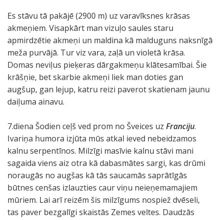
Es stāvu tā pakājē (2900 m) uz varavīksnes krāsas
akmeņiem. Visapkārt man vizuļo saules staru
apmirdzētie akmeņi un maldina kā malduguns naksnīgā
meža purvājā. Tur viz vara, zaļā un violetā krāsa.
Domas neviļus pieķeras dārgakmeņu klātesamībai. Šie
krāšņie, bet skarbie akmeņi liek man doties gan
augšup, gan lejup, katru reizi paverot skatienam jaunu
daiļuma ainavu.
7.diena Šodien ceļš ved prom no Šveices uz
Franciju
.
Ivariņa humora izjūta mūs atkal ieved nebeidzamos
kalnu serpentīnos. Milzīgi masīvie kalnu stāvi mani
sagaida viens aiz otra kā dabasmātes sargi, kas drūmi
noraugās no augšas kā tās saucamās saprātīgās
būtnes cenšas izlauzties caur viņu neieņemamajiem
mūriem. Lai arī reizēm šis milzīgums nospiež dvēseli,
tas paver bezgalīgi skaistās Zemes veltes. Daudzās