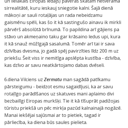
un lielākais Eiropas ledājs) paveras skatam netveramā
sirrealitātē, kuru ieskauj sniegotie kalni. Šajā dienā
mākoņi ar sauli rotaļājas un rada nebeidzamu
gaismēnu spēli, kas šo it kā sastingušo ainavu ik mirkli
pārvērš absolūtā brīnumā. To papildina arī gājiens pa
stāvo un akmeņaino taku gar krāsaino ledus upi, kura
it kā snauž mūžīgajā sasalumā. Tomēr arī tai ir sava
dzīvības dvesma, jo gadā spēj pavirzīties līdz 200 m uz
priekšu. Šeit viss ir nemitīga apslēpta kustība - dzīvība,
kas dzīvo ar savu neatkārtojamo dabas dvēseli.
6.diena Vilciens uz
Zermatu
man sagādā patīkamu
pārsteigumu - beidzot esmu sagaidījusi, ka ar savu
rotaļīgo parādīšanos uz skatuves mani aplaimo divi
bezbailīgi Eiropas murkšķi. Tie it kā tīšuprāt padižojas
tūristu priekšā un pēc mirkļa pazūd kalnainajā nogāzē.
Manai iekšējai sajūsmai ar to pietiek, tagad ir
pārliecība, ka diena būs saules pielieta.