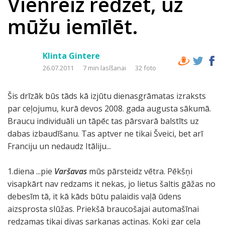
Vienreiz redzēt, uz
mūžu iemīlēt.
Klinta Gintere
26.07.2011
7 min lasīšanai
32 foto
Šis drīzāk būs tāds kā izjūtu dienasgrāmatas izraksts
par ceļojumu, kurā devos 2008. gada augusta sākumā.
Braucu individuāli un tāpēc tas pārsvarā balstīts uz
dabas izbaudīšanu. Tas aptver ne tikai Šveici, bet arī
Franciju un nedaudz Itāliju...
1.diena ...pie
Varšavas
mūs pārsteidz vētra. Pēkšņi
visapkārt nav redzams it nekas, jo lietus šaltis gāžas no
debesīm tā, it kā kāds būtu palaidis vaļā ūdens
aizsprosta slūžas. Priekšā braucošajai automašīnai
redzamas tikai divas sarkanas actiņas. Koki gar ceļa