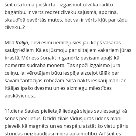
šeit cita loma piešķirta - izgaismot cilvēka radīto
bagātību. Ir vērts redzēt cilvēku sajūsmā, apbrīnā,
skaudībā pavērtās mutes, bet vai ir vērts kļūt par tādu
cilvēku...?
Mīļā
Itālija
, Tevī esmu iemīlējusies jau kopš vasaras
saulgriežiem. Kā es jūsmoju par siltajiem vakariem jūras
krastā. Mēness šonakt ir gandrīz pavisam apaļš kā
nomērīta sudraba monēta. Tas spoži izgaismo jūrā
celiņu, lai vērotājam būtu iespēja aizceļot tālāk par
savām fantāzijas robežām. Siltā nakts ieskauj mani ar
Itālijas īpašo dvesmu un es aizmiegu mīlestības
apskāvienos...
11.diena Saules pielietajā liedagā slejas saulessargi kā
sēnes pēc lietus. Dzidri zilais Vidusjūras ūdens mani
pievelk kā magnēts un es nespēju atstāt šo vietu pāris
stundas neizbaudījusi miera aplaimotību. Arī šeit es