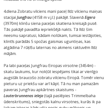
4.diena Zobratu vilciens mani paceļ līdz vilcienu maiņas
stacijai
Jungfrau
(4158 m v.j.l.) pakājē. Slavenā
Eigera
(3970m) klinšu siena paceļas skatiena kreisajā pusē.
Tās pakājē pavadīta iepriekšējā nakts. Tā līdz šim
neesmu sapratusi, kādam nolūkam, tumsai iestājoties,
klintīs parādās 5 spožas gaismas uguntiņas, kas
atgādina 7 rūķīšu laternas no akmens raktuvēm līdz
mājām.
Pa labi paceļas Jungfrau Eiropas virsotne (3454m) -
skatu laukums, kur nokļūt iespējams tikai ar vienīgo
augstāk braucošo zobratu vilcienu Eiropā. Tomēr vienu
pieturu uz priekšu var arī kāpt. Tā nu man pamazām
paveras Jungfrau apkārtnes skaistums -
Lauterbrunnenas ieleja
(tajā paslēpies Trimmelbaha
ūdenskritums), sniegotās kalnu virsotnes, kurās ik pa
laikam ieķeras kāds vēja nests gubu mākonis un