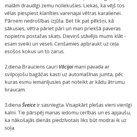
malām draudīgi zemu noliekušies. Liekas, ka vējš tos
vēlas piespiest klanīties varenajai vētras karalienei.
Pārņem nedrošības izjūta. Bet tik pat pēkšņi, kā
sākusies, vētra pāriet pāri un man priekšā paveras
nopietns postažas skats. Dieviņš stāvējis mums klāt -
esam sveiki un veseli. Cenšamies apbraukt uz ceļa
esošos kokus un to zarus.
2.diena Brauciens cauri
Vācijai
mani pavada ar
svilpojošu bagāžas kasti uz automašīnas jumta, pēc
kuras esmu iemanījusies pat noteikt ar kādu ātrumu
braucam.
3.diena
Šveice
ir sasniegta. Visapkārt plešas vieni vienīgi
kalni. Tie pārspēj manas iedomu cerības un es apjaušu,
ka nākošajās dienās piedzīvotais liks būt modrai ik uz
soļa.