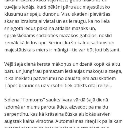
tuvējais ledājs, kurš pēkšņi pārtrauc majestātisko
klusumu ar spēju dunoņu. Visu skatieni pievēršas
skaņas izraisītajai vietai un es ieraugu, kā no lielā
sniegotā ledus pakalna atdalās mazāks un,
sprakšķēdams sadaloties mazākos gabalos, noslīd
zemāk kā ledus upe. Secinu, ka šo kalnu saltums un
majestātiskais miers ir mānīgi - tie var būt ļoti bīstami.
Vējš šajā dienā ķersta mākoņus un dzenā kopā kā aitu
baru un Jungfrau pamazām ieskaujas mākoņu aizsegā,
it kā meklētu patvērumu no daudzajiem acu skatiem.
Tāpēc brauciens uz virsotni tiek atlikts citai reizei...
5.diena "Tomtoms" saukts Ivara vārdā šajā dienā
izdomā ar mums parotaļāties, aizvedot pa maldu
serpentīnu, kas kā krāsaina čūska aizlokās arvien
augstāk kalna virsotnē. Automašīnas riteņi ik pa laikam