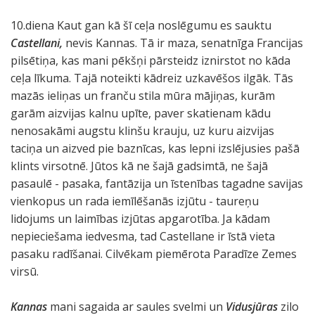
10.diena Kaut gan kā šī ceļa noslēgumu es sauktu
Castellani,
nevis Kannas. Tā ir maza, senatnīga Francijas
pilsētiņa, kas mani pēkšņi pārsteidz iznirstot no kāda
ceļa līkuma. Tajā noteikti kādreiz uzkavēšos ilgāk. Tās
mazās ieliņas un franču stila mūra mājiņas, kurām
garām aizvijas kalnu upīte, paver skatienam kādu
nenosakāmi augstu klinšu krauju, uz kuru aizvijas
taciņa un aizved pie baznīcas, kas lepni izslējusies pašā
klints virsotnē. Jūtos kā ne šajā gadsimtā, ne šajā
pasaulē - pasaka, fantāzija un īstenības tagadne savijas
vienkopus un rada iemīlēšanās izjūtu - taureņu
lidojums un laimības izjūtas apgarotība. Ja kādam
nepieciešama iedvesma, tad Castellane ir īstā vieta
pasaku radīšanai. Cilvēkam piemērota Paradīze Zemes
virsū.
Kannas
mani sagaida ar saules svelmi un
Vidusjūras
zilo