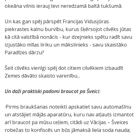
okeāna vilnis ierauj tevi neredzamā baltā tukšumā.
Un kas gan spēj pārspēt Francijas Vidusjūras
piekrastes kalnu burvību, kurus šķērsojot cilvēks jūtas
kā citā valstībā nonācis - kur dzejnieks spētu radīt savu
izjustāko mīlas liriku un mākslinieks - savu skaistāko
Paradīzes dārzu?
Šeit cilvēks vienīgi spēj dot citiem cilvēkiem izbaudīt
Zemes dāvāto skaisto varenību...
Un daži praktiski padomi braucot pa Šveici:
·Pirms braukšanas noteikti apskatiet savu automašīnu
un atstājiet mājās aparatūru, kuru nav atļauts izmantot
arī braucot pa mūsu ceļiem, citādi uz Vācijas – Šveices
robežas to konfiscēs un būs jāmaksā liela soda nauda;