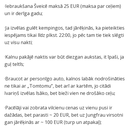
·Iebraukšana Šveicē maksā 25 EUR (maksa par ceļiem)
un ir derīga gadu;
·Ja izvēlas gulēt kempingos, tad jārēķinās, ka pieteikties
iespējams tikai līdz plkst. 22:00, jo pēc tam tie tiek slēgti
uz visu nakti;
·Kalnu pakājē naktis var būt diezgan aukstas, it īpaši, ja
guļ teltīs;
·Braucot ar personīgo auto, kalnos labāk nodrošināties
ne tikai ar „Tomtomu”, bet arī ar kartēm, jo citādi
Ivariņš izvēlas īsāko, bet bieži vien ne drošāko ceļu;
·Pacēlāji vai zobrata vilcienu cenas uz vienu pusi ir
dažādas, bet parasti ~ 20 EUR, bet uz Jungfrau virsotni
gan jārēķinās ar ~ 100 EUR (turp un atpakaļ);