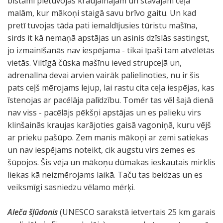
bīstami pietuvojas kraujainajām un stāvajām ceļa
malām, kur mākoņi staigā savu brīvo gaitu. Un kad
pretī tuvojas tāda pati iemaldījusies tūristu mašīna,
sirds it kā nemaņā apstājas un asinis dzīslās sastingst,
jo izmainīšanās nav iespējama - tikai īpaši tam atvēlētās
vietās. Viltīgā čūska mašīnu ieved strupceļā un,
adrenalīna devai arvien vairāk palielinoties, nu ir šis
pats ceļš mērojams lejup, lai rastu cita ceļa iespējas, kas
īstenojas ar pacēlāja palīdzību. Tomēr tas vēl šajā dienā
nav viss - pacēlājs pēkšņi apstājas un es palieku virs
klinšainās kraujas karājoties gaisā vagoniņā, kuru vējš
ar prieku pašūpo. Zem manis mākoņi ar zemi satiekas
un nav iespējams noteikt, cik augstu virs zemes es
šūpojos. Šis vēja un mākoņu dūmakas ieskautais mirklis
liekas kā neizmērojams laikā. Taču tas beidzas un es
veiksmīgi sasniedzu vēlamo mērķi.
Aleča šļūdonis
(UNESCO sarakstā ietvertais 25 km garais