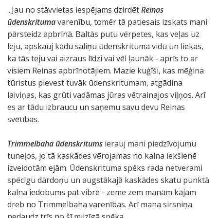
...Jau no stāvvietas iespējams dzirdēt
Reinas
ūdenskrituma
varenību, tomēr tā patiesais izskats mani
pārsteidz apbrīnā. Baltās putu vērpetes, kas veļas uz
leju, apskauj kādu saliņu ūdenskrituma vidū un liekas,
ka tās teju vai aizraus līdzi vai vēl ļaunāk - aprīs to ar
visiem Reinas apbrīnotājiem. Mazie kuģīši, kas mēģina
tūristus pievest tuvāk ūdenskritumam, atgādina
laiviņas, kas grūti vadāmas jūras vētrainajos viļņos. Arī
es ar tādu izbraucu un saņemu savu devu Reinas
svētības.
Trimmelbaha ūdenskritums
ierauj mani piedzīvojumu
tuneļos, jo tā kaskādes vērojamas no kalna iekšienē
izveidotām ejām. Ūdenskrituma spēks rada netverami
spēcīgu dārdoņu un augstākajā kaskādes skatu punktā
kalna iedobums pat vibrē - zeme zem manām kājām
dreb no Trimmelbaha varenības. Arī mana sirsniņa
nedaudz trīs no šī milzīgā spēka.