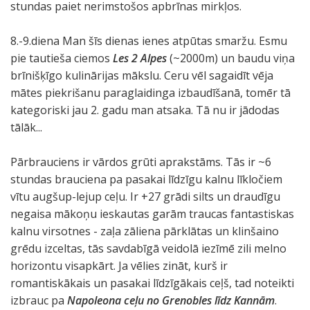
stundas paiet nerimstošos apbrīnas mirkļos.
8.-9.diena Man šīs dienas ienes atpūtas smaržu. Esmu
pie tautieša ciemos
Les 2 Alpes
(~2000m) un baudu viņa
brīnišķīgo kulinārijas mākslu. Ceru vēl sagaidīt vēja
mātes piekrišanu paraglaidinga izbaudīšanā, tomēr tā
kategoriski jau 2. gadu man atsaka. Tā nu ir jādodas
tālāk...
Pārbrauciens ir vārdos grūti aprakstāms. Tās ir ~6
stundas brauciena pa pasakai līdzīgu kalnu līkločiem
vītu augšup-lejup ceļu. Ir +27 grādi silts un draudīgu
negaisa mākoņu ieskautas garām traucas fantastiskas
kalnu virsotnes - zaļa zāliena pārklātas un klinšaino
grēdu izceltas, tās savdabīgā veidolā iezīmē zili melno
horizontu visapkārt. Ja vēlies zināt, kurš ir
romantiskākais un pasakai līdzīgākais ceļš, tad noteikti
izbrauc pa
Napoleona ceļu no Grenobles līdz Kannām
.