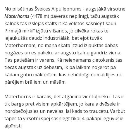
No pilsētiņas Šveices Alpu lepnums - augstākā virsotne
Materhorns
(4478 m) paveras nepilnīgi, taču augstāk
kalnos tas izslejas stalts it kā vēlētos sasniegt sauli.
Pirmajā mirklī izjūtu vilšanos, jo cilvēka rokas te
iejaukušās daudz industriālāk, bet ejot tuvāk
Materhornam, no mana skata izzūd izjauktās dabas
nogāzes un es palieku ar augsto kalnu gandrīz viena.
Tas patiešām ir varens. Kā neieņemams cietoksnis tas
tiecas augstāk uz debesīm, ik pa laikam noķerot pa
kādam gubu mākonītim, kas nebēdnīgi nomaldījies no
pārējiem brāļiem un māsām.
Materhorns ir karalis, bet atgādina vientuļnieku. Tas ir
tik bargs pret visiem apkārtējiem, jo karaļa dvēsele ir
norobežojusies un nevēlas, lai kāds to traucētu. Varbūt
tāpēc tā virsotni spēj sasniegt tikai 4. pakāpi ieguvušie
alpīnisti.