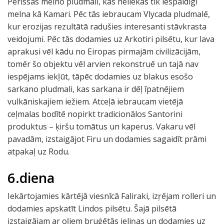
Perissas melno pludmali, kas neliekas tik iespaidīgi
melna kā Kamari. Pēc tās iebraucam Vlycada pludmalē,
kur erozijas rezultātā radušies interesanti stāvkrasta
veidojumi. Pēc tās dodamies uz Arkotiri pilsētu, kur lava
aprakusi vēl kādu no Eiropas pirmajām civilizācijām,
tomēr šo objektu vēl arvien rekonstruē un tajā nav
iespējams iekļūt, tāpēc dodamies uz blakus esošo
sarkano pludmali, kas sarkana ir dēļ īpatnējiem
vulkāniskajiem iežiem. Atceļā iebraucam vietējā
ceļmalas bodītē nopirkt tradicionālos Santorini
produktus – ķiršu tomātus un kaperus. Vakaru vēl
pavadām, izstaigājot Firu un dodamies sagaidīt prāmi
atpakaļ uz Rodu.
6.diena
Iekārtojamies kārtējā viesnīcā Faliraki, izŗējam rolleri un
dodamies apskatīt Lindos pilsētu. Šajā pilsētā
izstaigājam ar oļiem bruģētās ieliņas un dodamies uz