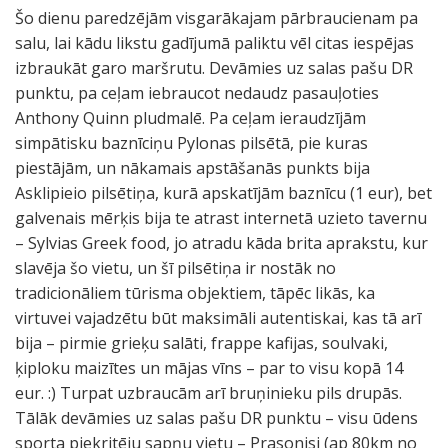
Šo dienu paredzējām visgarākajam pārbraucienam pa
salu, lai kādu likstu gadījumā paliktu vēl citas iespējas
izbraukāt garo maršrutu. Devāmies uz salas pašu DR
punktu, pa ceļam iebraucot nedaudz pasauļoties
Anthony Quinn pludmalē. Pa ceļam ieraudzījām
simpātisku baznīciņu Pylonas pilsētā, pie kuras
piestājām, un nākamais apstāšanās punkts bija
Asklipieio pilsētiņa, kurā apskatījām baznīcu (1 eur), bet
galvenais mērķis bija te atrast internetā uzieto tavernu
– Sylvias Greek food, jo atradu kāda brita aprakstu, kur
slavēja šo vietu, un šī pilsētiņa ir nostāk no
tradicionāliem tūrisma objektiem, tāpēc likās, ka
virtuvei vajadzētu būt maksimāli autentiskai, kas tā arī
bija – pirmie grieķu salāti, frappe kafijas, soulvaki,
ķiploku maizītes un mājas vīns – par to visu kopā 14
eur. :) Turpat uzbraucām arī bruņinieku pils drupās.
Tālāk devāmies uz salas pašu DR punktu – visu ūdens
sporta piekritēju sapņu vietu – Prasonisi (ap 80km no