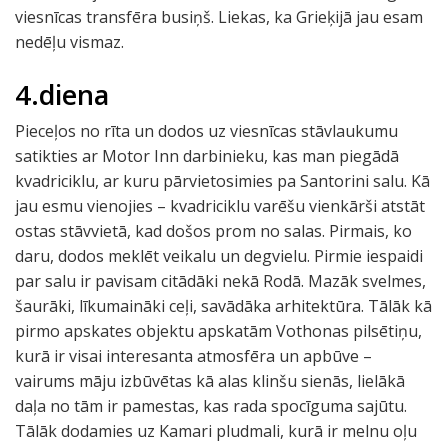
viesnīcas transfēra busiņš. Liekas, ka Grieķijā jau esam
nedēļu vismaz.
4.diena
Pieceļos no rīta un dodos uz viesnīcas stāvlaukumu
satikties ar Motor Inn darbinieku, kas man piegādā
kvadriciklu, ar kuru pārvietosimies pa Santorini salu. Kā
jau esmu vienojies – kvadriciklu varēšu vienkārši atstāt
ostas stāvvietā, kad došos prom no salas. Pirmais, ko
daru, dodos meklēt veikalu un degvielu. Pirmie iespaidi
par salu ir pavisam citādāki nekā Rodā. Mazāk svelmes,
šaurāki, līkumaināki ceļi, savādāka arhitektūra. Tālāk kā
pirmo apskates objektu apskatām Vothonas pilsētiņu,
kurā ir visai interesanta atmosfēra un apbūve –
vairums māju izbūvētas kā alas klinšu sienās, lielākā
daļa no tām ir pamestas, kas rada spocīguma sajūtu.
Tālāk dodamies uz Kamari pludmali, kurā ir melnu oļu