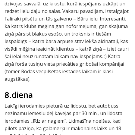
dzīvojas savvaļā, uz krustu, kurā iespējams uzkāpt un
redzēt lielu daļu no salas. Vakaru pavadījām, izstaigājot
Faliraki pilsētu un tās galveno – Bāru ielu. Interesanti,
ka katrs klubs mēģina gan noformējuma, gan skaļuma
ziņā pārsist blakus esošo, un troksnis ir tiešām
iespaidīgs – katra bāra ārpusē stāv iekšā aicinātāji, kas
visādi mēģina ieaicināt klientus – katrā ziņā – iziet cauri
šai ielai neuzrunātam laikam nav iespējams. :) Katrā
ziņā forša tusiņu vieta priecāties gribošai kompānijai
(tomēr Rodas vecpilsētas iestādes laikam ir klasi
augstākas).
8.diena
Laicīgi ierodamies pieturā uz lidostu, bet autobuss
nezināmu iemeslu dēļ kavējas par 30 min., un lidostā
ierodamies „līdz ar nagiem”. Lidmašīna noelšas, kad
pilots paziņo, ka galamērķī ir mākoņains laiks un 18