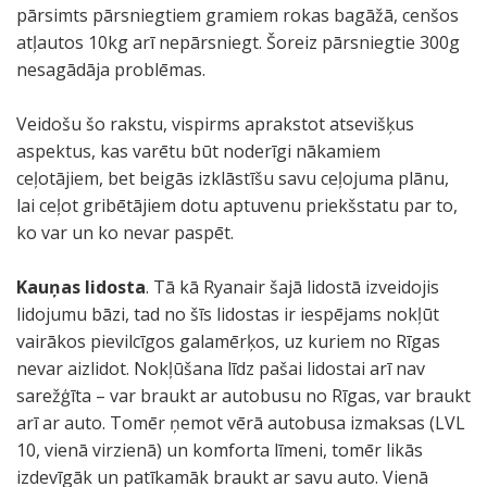
pārsimts pārsniegtiem gramiem rokas bagāžā, cenšos
atļautos 10kg arī nepārsniegt. Šoreiz pārsniegtie 300g
nesagādāja problēmas.
Veidošu šo rakstu, vispirms aprakstot atsevišķus
aspektus, kas varētu būt noderīgi nākamiem
ceļotājiem, bet beigās izklāstīšu savu ceļojuma plānu,
lai ceļot gribētājiem dotu aptuvenu priekšstatu par to,
ko var un ko nevar paspēt.
Kauņas lidosta
. Tā kā Ryanair šajā lidostā izveidojis
lidojumu bāzi, tad no šīs lidostas ir iespējams nokļūt
vairākos pievilcīgos galamērķos, uz kuriem no Rīgas
nevar aizlidot. Nokļūšana līdz pašai lidostai arī nav
sarežģīta – var braukt ar autobusu no Rīgas, var braukt
arī ar auto. Tomēr ņemot vērā autobusa izmaksas (LVL
10, vienā virzienā) un komforta līmeni, tomēr likās
izdevīgāk un patīkamāk braukt ar savu auto. Vienā