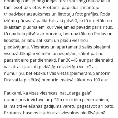
booking.com, jo negribējās tērēt šausmīgi daudz laika
tam, esot uz vietas. Protams, papildus izmantoju
tripadvisor atsauksmes un lietotāju fotogrāfijas. Rodā
izlēmu pārsvarā palikt Faliraki pilsētā, jo tā ir netālu no
skaistām pludmalēm, kur vēlējāmies pavadīt pāris rītus,
tā nav liela pilsēta ar burzmu, bet nav tālu no Rodas un
lidostas, ar labu satiksmi un plašu viesnīcu
piedāvājumu. Viesnīcas un apartamenti salās pieejami
visdažādākajām vēlmēm un iespējām, sākot pat no
padsmit eiro par diennakti. Par 30–45 eur par diennakti
var atrast jau ļoti pieklājīgu divvietīgu viesnīcas
numuriņu, bet ekskluzīvās vietās (piemēram, Santorini
Fira vai Ia pilsētās) numuriņi maksā sākot no 100 eur.
Patīkami, ka visās viesnīcās, pat „dārgā gala”
numuriņos ir virtuve ar plītīm un citiem piederumiem,
lai maltīti vēlēšanās gadījumā varētu pagatavot arī pats.
Protams, baseins ir jebkuras viesnīcas piedāvājumā.