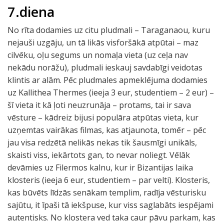
7.diena
No rīta dodamies uz citu pludmali – Taraganaou, kuru
nejauši uzgāju, un tā likās visforšākā atpūtai – maz
cilvēku, oļu segums un nomaļa vieta (uz ceļa nav
nekādu norāžu), pludmali ieskauj savdabīgi veidotas
klintis ar alām. Pēc pludmales apmeklējuma dodamies
uz Kallithea Thermes (ieeja 3 eur, studentiem – 2 eur) –
šī vieta it kā ļoti neuzrunāja – protams, tai ir sava
vēsture – kādreiz bijusi populāra atpūtas vieta, kur
uzņemtas vairākas filmas, kas atjaunota, tomēr – pēc
jau visa redzētā nelikās nekas tik šausmīgi unikāls,
skaisti viss, iekārtots gan, to nevar noliegt. Vēlāk
devāmies uz Filermos kalnu, kur ir Bizantijas laika
klosteris (ieeja 6 eur, studentiem – par velti). Klosteris,
kas būvēts līdzās senākam templim, radīja vēsturisku
sajūtu, it īpaši tā iekšpuse, kur viss saglabāts iespējami
autentisks. No klostera ved taka caur pāvu parkam, kas