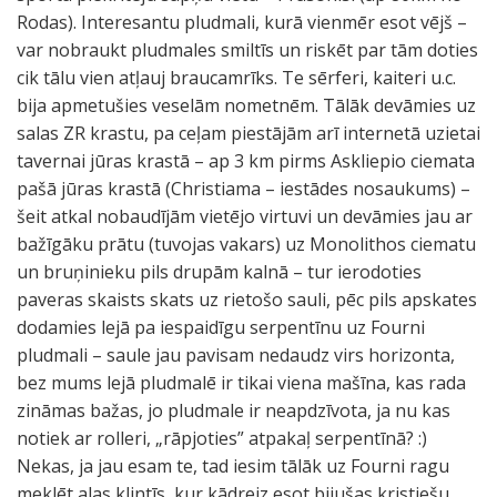
Rodas). Interesantu pludmali, kurā vienmēr esot vējš –
var nobraukt pludmales smiltīs un riskēt par tām doties
cik tālu vien atļauj braucamrīks. Te sērferi, kaiteri u.c.
bija apmetušies veselām nometnēm. Tālāk devāmies uz
salas ZR krastu, pa ceļam piestājām arī internetā uzietai
tavernai jūras krastā – ap 3 km pirms Askliepio ciemata
pašā jūras krastā (Christiama – iestādes nosaukums) –
šeit atkal nobaudījām vietējo virtuvi un devāmies jau ar
bažīgāku prātu (tuvojas vakars) uz Monolithos ciematu
un bruņinieku pils drupām kalnā – tur ierodoties
paveras skaists skats uz rietošo sauli, pēc pils apskates
dodamies lejā pa iespaidīgu serpentīnu uz Fourni
pludmali – saule jau pavisam nedaudz virs horizonta,
bez mums lejā pludmalē ir tikai viena mašīna, kas rada
zināmas bažas, jo pludmale ir neapdzīvota, ja nu kas
notiek ar rolleri, „rāpjoties” atpakaļ serpentīnā? :)
Nekas, ja jau esam te, tad iesim tālāk uz Fourni ragu
meklēt alas klintīs, kur kādreiz esot bijušas kristiešu