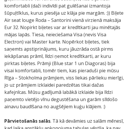
komfortabli (daži indivīdi pat gulēšanai izmantoja
šūpuļtīklus, kurus piesēja uz klāja pie margām. :)) Biļete
Air seat louge Roda – Santorini vienā virzienā maksāja
Eur 32. Nopirkt biļetes var ar kredītkarti jau minētajās
mājas lapās. Tiesa, neieciešama Visa (nevis Visa
Electron) vai Master karte. Nopērkot biļetes, tiek
saņemts apstiprinājums, kuru jāuzrāda ostā pirms
iekāpšanas prāmī, līdzi ņemot kredītkarti, ar kuru
pirktas biļetes. Prāmji (Blue star 1 un Diagoras) bija
visai komfortabli, tomēr tiem, kas pieraduši pie mūsu
Rīga – Stokholma prāmjiem, viss liekas pārlieku mierīgi,
jo uz prāmjiem izklaidei paredzētas tikai dažas
kafejnīcas. Mūsu gadījumā labākā izklaide bija līdzi
paņemto vietējo vīnu degustēšana un garām slīdošo
ainavu baudīšana no augšējiem kuģu klājiem. :)
Pārvietošanās salās
. Tā kā devāmies uz salām mēnesī,
kad laika apstākļu apkopojuma tabulas vēstīja, ka nav