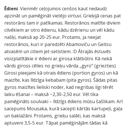
Ēdieni
. Vienmēr ceļojumos cenšos kaut nedaudz
apzināt un pamēģināt vietējo virtuvi. Grieķijā cenas pat
restorāns tam ir patīkamas. Restorānos maltīte diviem
cilvēkiem ar otro ēdienu, kādu dzērienu un vēl kādu
našķi, maksā ap 20-25 eur. Protams, ja neejat
restorānos, kuri ir paredzēti Abamoviču un Geitsu
atvasēm un citiem jet-setistiem. :D Ātrajās ēstuvēs
visizplatītākie ir ēdieni ar girosa klātbūtni. Kā nekā
vārds giross cēlies no grieķu vārda „gyro” (griezties).
Girosi pieejami kā otrais ēdiens (portion gyros) un kā
maizīte, kas līdzīga kebabam (pita gyros). Šādas pitas
gyros maizītes lieliski noder, kad negribas ilgi tērēt
laiku ēšanai – maksā ~2,30-2,50 eur. Vēl tika
pamēģināts soulvaki – līdzīgs ēdiens mūsu šašlikam. Arī
sacepums Mousaka, kurā sacepti kārtās kartupeļi, gaļa
un baklažāni. Protams, grieķu salāti, kas maksā
aptuveni 3,5-5 eur. Tāpat pamēģinājām tādas kā