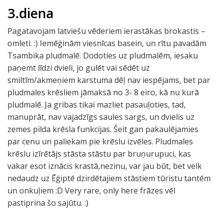
3.diena
Pagatavojam latviešu vēderiem ierastākas brokastis –
omleti. :) Iemēģinām viesnīcas basein, un rītu pavadām
Tsambika pludmalē. Dodoties uz pludmalēm, iesaku
paņemt līdzi dvieli, jo gulēt vai sēdēt uz
smiltīm/akmeņiem karstuma dēļ nav iespējams, bet par
pludmales krēsliem jāmaksā no 3- 8 eiro, kā nu kurā
pludmalē. Ja gribas tikai mazliet pasauļoties, tad,
manuprāt, nav vajadzīgs saules sargs, un dvielis uz
zemes pilda krēsla funkcijas. Šeit gan pakaulējamies
par cenu un paliekam pie krēslu izvēles. Pludmales
krēslu izīrētājs stāsta stāstu par bruņurupuci, kas
vakar esot iznācis krastā,nezinu, var jau būt, bet velk
nedaudz uz Ēģiptē dzirdētajiem stāstiem tūristu tantēm
un onkuļiem :D Very rare, only here frāzes vēl
pastiprina šo sajūtu. :)