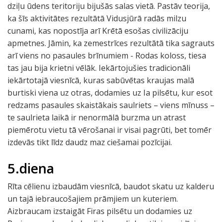
dziļu ūdens teritoriju bijušās salas vietā. Pastāv teorija,
ka šīs aktivitātes rezultātā Vidusjūrā radās milzu
cunami, kas nopostīja arī Krētā esošas civilizāciju
apmetnes. Jāmin, ka zemestrīces rezultātā tika sagrauts
arī viens no pasaules brīnumiem - Rodas koloss, tiesa
tas jau bija krietni vēlāk. Iekārtojušies tradicionāli
iekārtotajā viesnīcā, kuras sabūvētas kraujas malā
burtiski viena uz otras, dodamies uz Ia pilsētu, kur esot
redzams pasaules skaistākais saulriets – viens mīnuss –
te saulrieta laikā ir nenormālā burzma un atrast
piemērotu vietu tā vērošanai ir visai pagrūti, bet tomēr
izdevās tikt līdz daudz maz ciešamai pozīcijai.
5.diena
Rīta cēlienu izbaudām viesnīcā, baudot skatu uz kalderu
un tajā iebraucošajiem prāmjiem un kuteriem.
Aizbraucam izstaigāt Firas pilsētu un dodamies uz