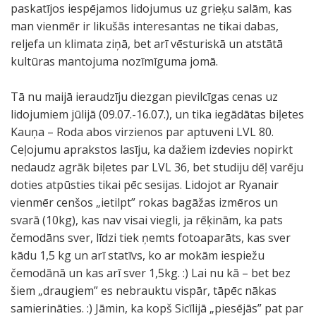
paskatījos iespējamos lidojumus uz grieķu salām, kas
man vienmēr ir likušās interesantas ne tikai dabas,
reljefa un klimata ziņā, bet arī vēsturiskā un atstātā
kultūras mantojuma nozīmīguma jomā.
Tā nu maijā ieraudzīju diezgan pievilcīgas cenas uz
lidojumiem jūlijā (09.07.-16.07.), un tika iegādātas biļetes
Kauņa – Roda abos virzienos par aptuveni LVL 80.
Ceļojumu aprakstos lasīju, ka dažiem izdevies nopirkt
nedaudz agrāk biļetes par LVL 36, bet studiju dēļ varēju
doties atpūsties tikai pēc sesijas. Lidojot ar Ryanair
vienmēr cenšos „ietilpt” rokas bagāžas izmēros un
svarā (10kg), kas nav visai viegli, ja rēķinām, ka pats
čemodāns sver, līdzi tiek ņemts fotoaparāts, kas sver
kādu 1,5 kg un arī statīvs, ko ar mokām iespiežu
čemodānā un kas arī sver 1,5kg. :) Lai nu kā – bet bez
šiem „draugiem” es nebrauktu vispār, tāpēc nākas
samierināties. :) Jāmin, ka kopš Sicīlijā „piesējās” pat par