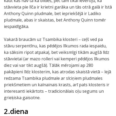
kaut kas nav tā kā bildēs, pēc tam tikai ievēroju, ka
stāvvieta pie līča ir krietni garāka un tās otrā galā ir īstā
Anthony Quinn pludmale, bet iepriekšējā ir Ladiko
pludmale, abas ir skaistas, bet Anthony Quinn tomēr
iespaidīgāka.
Vakarā braucām uz Tsambika klosteri – ceļš ved pa
stāvu serpentīnu, kas pēdējos līkumos rada iespaidu,
ka sāksim ripot atpakaļ, bet veiksmīgi tikām augšā līdz
stāvvietai (ar mazo rolleri vai kemperi pēdējos līkumos
diez vai var tikt augšā). Tālāk mērojami ap 280
pakāpieni līdz klosterim, kas atrodas skaistā vietā – lejā
redzama Tsambika pludmale ar sīciņiem pludmales
priekšmetiem un kalnainais krasts, arī pats klosteris ir
interesanti iekārtots – tradicionālais oļu segums un
grieķiska gaisotne.
2.diena