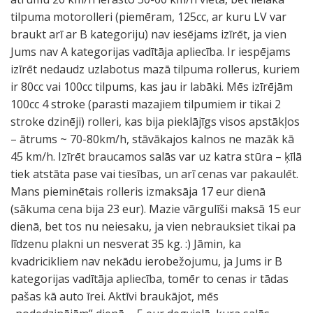
tilpuma motorolleri (piemēram, 125cc, ar kuru LV var
braukt arī ar B kategoriju) nav iesējams izīrēt, ja vien
Jums nav A kategorijas vadītāja apliecība. Ir iespējams
izīrēt nedaudz uzlabotus mazā tilpuma rollerus, kuriem
ir 80cc vai 100cc tilpums, kas jau ir labāki. Mēs izīrējām
100cc 4 stroke (parasti mazajiem tilpumiem ir tikai 2
stroke dzinēji) rolleri, kas bija pieklājīgs visos apstākļos
– ātrums ~ 70-80km/h, stāvākajos kalnos ne mazāk kā
45 km/h. Izīrēt braucamos salās var uz katra stūra – ķīlā
tiek atstāta pase vai tiesības, un arī cenas var pakaulēt.
Mans pieminētais rolleris izmaksāja 17 eur dienā
(sākuma cena bija 23 eur). Mazie vārgulīši maksā 15 eur
dienā, bet tos nu neiesaku, ja vien nebrauksiet tikai pa
līdzenu plakni un nesverat 35 kg. :) Jāmin, ka
kvadricikliem nav nekādu ierobežojumu, ja Jums ir B
kategorijas vadītāja apliecība, tomēr to cenas ir tādas
pašas kā auto īrei. Aktīvi braukājot, mēs