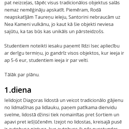
pat neizceļas, tāpēc visus tradicionālos objektus salās
nemaz nemēģināju apskatīt. Piemēram, Rodā
neapskatījām Taureņu ieleju, Santorini nebraucām uz
Nea Kameni vulkānu, jo kaut kā šie objekti neviesa
sajūtu, ka tas būs kas unikāls un pārsteidzošs.
Studentiem noteikti iesaku paņemt līdzi Isec apliecību
ar derīgu termiņu, jo gandrīz visos objektos, kur ieeja ir
ap 5-6 eur, studentiem ieeja ir par velti.
Tālāk par plānu.
1.diena
Ielidojot Diagoras lidostā un veicot tradicionālo gājienu
no lidmašīnas pa lidlauku, paņem patīkama dienvidu
svelme, lidostā džinsi tiek nomainītas pret šortiem un
apavi pret iešļūčenēm. Izejot no lidostas, kreisajā pusē