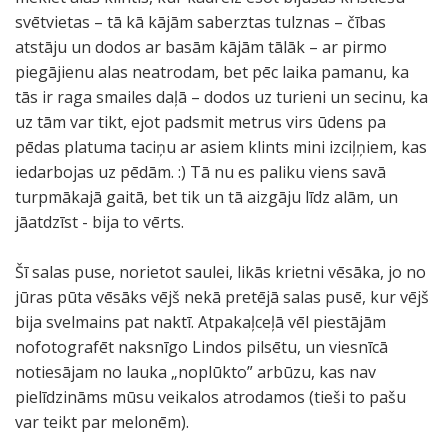
svētvietas – tā kā kājām saberztas tulznas – čības
atstāju un dodos ar basām kājām tālāk – ar pirmo
piegājienu alas neatrodam, bet pēc laika pamanu, ka
tās ir raga smailes daļā – dodos uz turieni un secinu, ka
uz tām var tikt, ejot padsmit metrus virs ūdens pa
pēdas platuma taciņu ar asiem klints mini izciļņiem, kas
iedarbojas uz pēdām. :) Tā nu es paliku viens savā
turpmākajā gaitā, bet tik un tā aizgāju līdz alām, un
jāatdzīst - bija to vērts.
Šī salas puse, norietot saulei, likās krietni vēsāka, jo no
jūras pūta vēsāks vējš nekā pretējā salas pusē, kur vējš
bija svelmains pat naktī. Atpakaļceļā vēl piestājām
nofotografēt naksnīgo Lindos pilsētu, un viesnīcā
notiesājam no lauka „noplūkto” arbūzu, kas nav
pielīdzināms mūsu veikalos atrodamos (tieši to pašu
var teikt par melonēm).