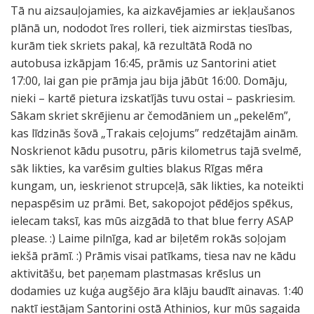
Tā nu aizsauļojamies, ka aizkavējamies ar iekļaušanos
plānā un, nododot īres rolleri, tiek aizmirstas tiesības,
kurām tiek skriets pakaļ, kā rezultātā Rodā no
autobusa izkāpjam 16:45, prāmis uz Santorini atiet
17:00, lai gan pie prāmja jau bija jābūt 16:00. Domāju,
nieki – kartē pietura izskatījās tuvu ostai – paskriesim.
Sākam skriet skrējienu ar čemodāniem un „pekelēm”,
kas līdzinās šovā „Trakais ceļojums” redzētajām ainām.
Noskrienot kādu pusotru, pāris kilometrus tajā svelmē,
sāk likties, ka varēsim gulties blakus Rīgas mēra
kungam, un, ieskrienot strupceļā, sāk likties, ka noteikti
nepaspēsim uz prāmi. Bet, sakopojot pēdējos spēkus,
ielecam taksī, kas mūs aizgādā to that blue ferry ASAP
please. :) Laime pilnīga, kad ar biļetēm rokās soļojam
iekšā prāmī. :) Prāmis visai patīkams, tiesa nav ne kādu
aktivitāšu, bet paņemam plastmasas krēslus un
dodamies uz kuģa augšējo āra klāju baudīt ainavas. 1:40
naktī iestājam Santorini ostā Athinios, kur mūs sagaida