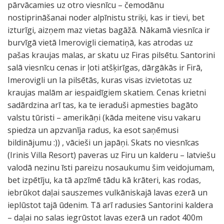
pārvācamies uz otro viesnīcu – čemodānu
nostiprināšanai noder alpīnistu striķi, kas ir tievi, bet
izturīgi, aizņem maz vietas bagāžā. Nākamā viesnīca ir
burvīgā vietā Imerovigli ciematiņā, kas atrodas uz
pašas kraujas malas, ar skatu uz Firas pilsētu. Santorini
salā viesnīcu cenas ir ļoti atšķirīgas, dārgākās ir Firā,
Imerovigli un Ia pilsētās, kuras visas izvietotas uz
kraujas malām ar iespaidīgiem skatiem. Cenas krietni
sadārdzina arī tas, ka te ieraduši apmesties bagāto
valstu tūristi – amerikāņi (kāda meitene visu vakaru
spiedza un apzvanīja radus, ka esot saņēmusi
bildinājumu :)) , vācieši un japāņi. Skats no viesnīcas
(Irinis Villa Resort) paveras uz Firu un kalderu – latviešu
valodā nezinu īsti pareizu nosaukumu šim veidojumam,
bet izpētīju, ka tā apzīmē tādu kā krāteri, kas rodas,
iebrūkot daļai sauszemes vulkāniskajā lavas ezerā un
ieplūstot tajā ūdenim. Tā arī radusies Santorini kaldera
– daļai no salas iegrūstot lavas ezerā un radot 400m