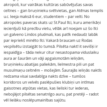
akropoli, kur vairākas kultūras sabūvējušas savas
celtnes – gan bruņinieku svētvietas, gan Atēnas templis
u.c. Ieeja maksā 6 eur, studentiem – par velti. No
akropoles paveras skats uz St.Paul līci, kuru amerikāņi
iecienījuši kā precību vietu, vēlāk arī noejam uz šo līci
un galveno Lindos pludmali, kas patīk nedaudz labāk
par iepriekš minēto līci. Vakarā braucam uz Rodas
vecpilsētu izstaigāt to tumsā. Pilsēta naktī it sevišķi ir
iespaidīga – tāda nekur citur nesastopama viduslaiku
aura ar šaurām un vāji apgaismotām ieliņām,
bruņinieku abatijas paliekām, lielmestra pili un pat
musulmaņu celtnēm – mošejām. Šaurajās ieliņās naktīs
redzama visai savdabīga nakts dzīve – tumšos
koridoros un velvēs paslēpušies klubiņi un intīmas
gaisotnes atpūtas vietas, kas lieliski tur iederas,
nebojājot pilsētas senatnīgo auru, pat pretēji – radot
vēl lielāku noslēpumainības sajūtu.