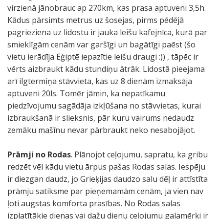
virzienā jānobrauc ap 270km, kas prasa aptuveni 3,5h.
Kādus pārsimts metrus uz šosejas, pirms pēdējā
pagrieziena uz lidostu ir jauka leišu kafejnīca, kurā par
smieklīgām cenām var garšīgi un bagātīgi paēst (šo
vietu ierādīja Ēģiptē iepazītie leišu draugi :)) , tāpēc ir
vērts aizbraukt kādu stundiņu ātrāk. Lidostā pieejama
arī ilgtermiņa stāvvieta, kas uz 8 dienām izmaksāja
aptuveni 20ls. Tomēr jāmin, ka nepatīkamu
piedzīvojumu sagādāja izkļūšana no stāvvietas, kurai
izbraukšanā ir slieksnis, pār kuru vairums nedaudz
zemāku mašīnu nevar pārbraukt neko nesabojājot.
Prāmji no Rodas
. Plānojot ceļojumu, sapratu, ka gribu
redzēt vēl kādu vietu ārpus pašas Rodas salas. Iespēju
ir diezgan daudz, jo Grieķijas daudzo salu dēļ ir attīstīta
prāmju satiksme par pieņemamām cenām, ja vien nav
ļoti augstas komforta prasības. No Rodas salas
izplatītākie dienas vai dažu dienu ceļojumu galamēŗķi ir