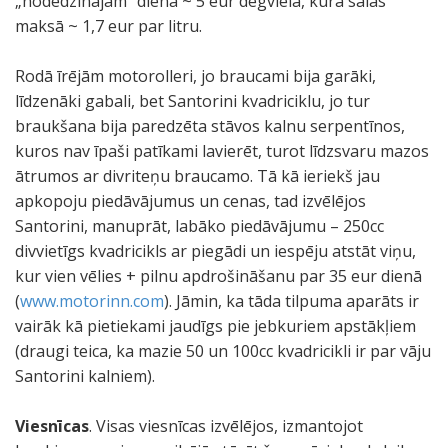
„nodedzinājām” dienā ~ 5 eur degvielā, kura salās
maksā ~ 1,7 eur par litru.
Rodā īrējām motorolleri, jo braucami bija garāki,
līdzenāki gabali, bet Santorini kvadriciklu, jo tur
braukšana bija paredzēta stāvos kalnu serpentīnos,
kuros nav īpaši patīkami lavierēt, turot līdzsvaru mazos
ātrumos ar divriteņu braucamo. Tā kā ieriekš jau
apkopoju piedāvājumus un cenas, tad izvēlējos
Santorini, manuprāt, labāko piedāvājumu – 250cc
divvietīgs kvadricikls ar piegādi un iespēju atstāt viņu,
kur vien vēlies + pilnu apdrošināšanu par 35 eur dienā
(
www.motorinn.com
). Jāmin, ka tāda tilpuma aparāts ir
vairāk kā pietiekami jaudīgs pie jebkuriem apstākļiem
(draugi teica, ka mazie 50 un 100cc kvadricikli ir par vāju
Santorini kalniem).
Viesnīcas
. Visas viesnīcas izvēlējos, izmantojot