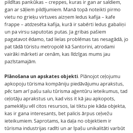
pildītas pankūkas – creppes, kuras ir gan ar saldiem,
gan ar sāļiem pildījumiem. Manā topā noteikti pirmo
vietu no grieķu virtuves aizņem ledus kafija – kafe
frappe – atdzesēta kafija, kurā ir sabērti ledus gabaliņi
un pa virsu saputotas putas. Ja gribas pašiem
pagatavot ēdamo, tad lielas problēmas tas nesagādā, jo
pat tādā tūristu metropolē kā Santorini, atrodami
vairāki mārketi ar cenām, kas līdzīgas mums jau
pazīstamajām.
Plānošana un apskates objekti
. Plānojot ceļojumu
apkopoju tūrisma kompāniju piedāvājumu aprakstus,
pēc tam arī pašu salu tūrisma aģentūru ieteikumus, tad
ceļotāju aprakstus un, kad viss it kā jau apkopots,
pameklēju vēl citos resursos, lai tiktu pie kāda objekta,
kas ir gana interesants, bet palicis ārpus ceļvežu
ieteikumiem. Saprotams, ka daļa no objektiem ir
tūrisma industrijas radīti un ar īpašu unikalitāti varbūt