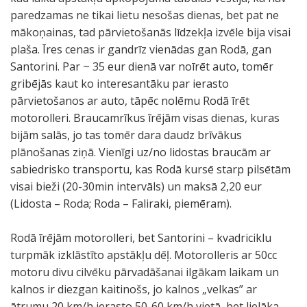
paredzamas ne tikai lietu nesošas dienas, bet pat ne
mākoņainas, tad pārvietošanās līdzekļa izvēle bija visai
plaša. Īres cenas ir gandrīz vienādas gan Rodā, gan
Santorini. Par ~ 35 eur dienā var noīrēt auto, tomēr
gribējās kaut ko interesantāku par ierasto
pārvietošanos ar auto, tāpēc nolēmu Rodā īrēt
motorolleri. Braucamrīkus īrējām visas dienas, kuras
bijām salās, jo tas tomēr dara daudz brīvākus
plānošanas ziņā. Vienīgi uz/no lidostas braucām ar
sabiedrisko transportu, kas Rodā kursē starp pilsētām
visai bieži (20-30min intervāls) un maksā 2,20 eur
(Lidosta – Roda; Roda – Faliraki, piemēram).
Rodā īrējām motorolleri, bet Santorini – kvadriciklu
turpmāk izklāstīto apstākļu dēļ. Motorolleris ar 50cc
motoru divu cilvēku pārvadāšanai ilgākam laikam un
kalnos ir diezgan kaitinošs, jo kalnos „velkas” ar
ātrumu 20 km/h ierasto 50-60 km/h vietā, bet lielāka