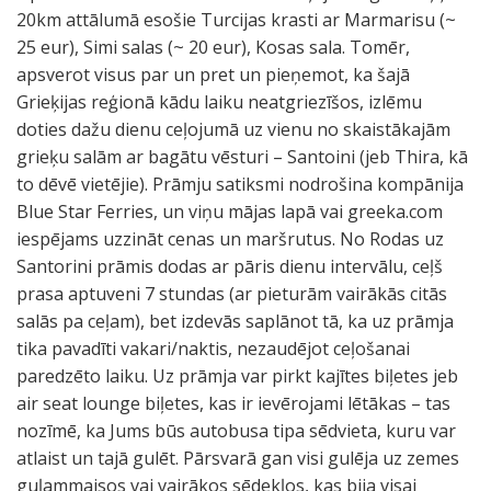
20km attālumā esošie Turcijas krasti ar Marmarisu (~
25 eur), Simi salas (~ 20 eur), Kosas sala. Tomēr,
apsverot visus par un pret un pieņemot, ka šajā
Grieķijas reģionā kādu laiku neatgriezīšos, izlēmu
doties dažu dienu ceļojumā uz vienu no skaistākajām
grieķu salām ar bagātu vēsturi – Santoini (jeb Thira, kā
to dēvē vietējie). Prāmju satiksmi nodrošina kompānija
Blue Star Ferries, un viņu mājas lapā vai greeka.com
iespējams uzzināt cenas un maršrutus. No Rodas uz
Santorini prāmis dodas ar pāris dienu intervālu, ceļš
prasa aptuveni 7 stundas (ar pieturām vairākās citās
salās pa ceļam), bet izdevās saplānot tā, ka uz prāmja
tika pavadīti vakari/naktis, nezaudējot ceļošanai
paredzēto laiku. Uz prāmja var pirkt kajītes biļetes jeb
air seat lounge biļetes, kas ir ievērojami lētākas – tas
nozīmē, ka Jums būs autobusa tipa sēdvieta, kuru var
atlaist un tajā gulēt. Pārsvarā gan visi gulēja uz zemes
guļammaisos vai vairākos sēdekļos, kas bija visai