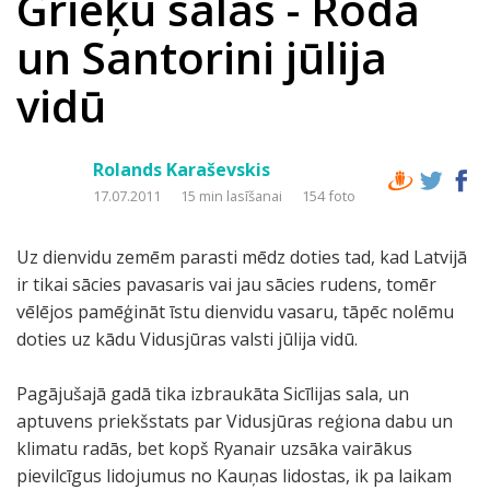
Grieķu salas - Roda
un Santorini jūlija
vidū
Rolands Karaševskis
17.07.2011
15 min lasīšanai
154 foto
Uz dienvidu zemēm parasti mēdz doties tad, kad Latvijā
ir tikai sācies pavasaris vai jau sācies rudens, tomēr
vēlējos pamēģināt īstu dienvidu vasaru, tāpēc nolēmu
doties uz kādu Vidusjūras valsti jūlija vidū.
Pagājušajā gadā tika izbraukāta Sicīlijas sala, un
aptuvens priekšstats par Vidusjūras reģiona dabu un
klimatu radās, bet kopš Ryanair uzsāka vairākus
pievilcīgus lidojumus no Kauņas lidostas, ik pa laikam