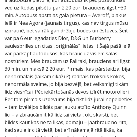
ir autobusa pietura, kur autobuss ik pēc pusstundas
ved uz Rodas pilsētu par 2,20 eur, brauciens ilgst ~30
min. Autobuss apstājas gala pieturā – Averoff, blakus
ielā ir Nea Agora (jaunais tirgus), kas nav tirgus mūsu
izpratnē, bet vairāk gan drēbju bodes un ēstuves. Šeit
var pa 6 eur iegādāties Dior, D&G un Burberry
saulesbrilles un citas „oriģinālās” lietas. :) Šajā pašā ielā
var pārkāpt autobusos, kas brauc uz visiem salas
nostūriem. Mēs braucām uz Faliraki, brauciens arī ilgst
30 min. un maksā 2,20 eur. Pirmais, kas pārsteidza, bija
nenormālais (laikam cikāžu?) radītais troksnis kokos,
nenormāla svelme, jo bija bezvējš, bet veiksmīgi tikām
līdz viesnīcai. Pēc iekārtošanās devos izīrēt motorolleri.
Pēc tam pirmais uzdevums bija tikt līdz jūrai nopeldēties
– tam izvēlējos bildēs par jauku atzīto Anthony Quinn
līci – aizbraucām it kā līdz tai vietai, ok, skaisti, bet
bildēs kaut kas ne tā likās, domāju – jāatbrauc no rīta,
kad saule ir citā vietā, bet arī nākamajā rītā likās, ka