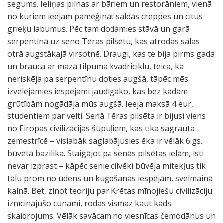
segums. Ieliņas pilnas ar bāriem un restorāniem, vienā
no kuriem ieejam pamēģināt saldās creppes un citus
grieķu labumus. Pēc tam dodamies stāvā un garā
serpentīnā uz seno Tēras pilsētu, kas atrodas salas
otrā augstākajā virsotnē. Draugi, kas te bija pirms gada
un brauca ar mazā tilpuma kvadriciklu, teica, ka
neriskēja pa serpentīnu doties augšā, tāpēc mēs
izvēlējāmies iespējami jaudīgāko, kas bez kādām
grūtībām nogādāja mūs augšā. Ieeja maksā 4 eur,
studentiem par velti. Senā Tēras pilsēta ir bijusi viens
no Eiropas civilizācijas šūpuļiem, kas tika sagrauta
zemestrīcē – vislabāk saglabājusies ēka ir vēlāk 6.gs.
būvētā bazilika. Staigājot pa senās pilsētas ielām, īsti
nevar izprast – kāpēc senie cilvēki būvēja mitekļus tik
tālu prom no ūdens un kuģošanas iespējām, svelmainā
kalnā. Bet, zinot teoriju par Krētas mīnojiešu civilizāciju
iznīcinājušo cunami, rodas vismaz kaut kāds
skaidrojums. Vēlāk savācam no viesnīcas čemodānus un