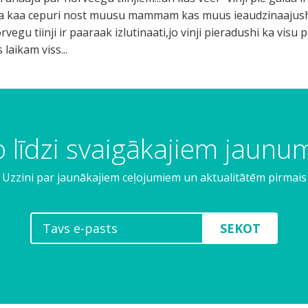
..taa kaa cepuri nost muusu mammam kas muus ieaudzinaajus
gu tiinji ir paaraak izlutinaati,jo vinji pieradushi ka visu
 laikam viss...
 līdzi svaigākajiem jaun
Uzzini par jaunākajiem ceļojumiem un aktualitātēm pirmais
SEKOT