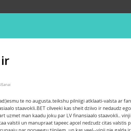
ir
sīšanai
ad:)esmu te no augusta..teikshu pilniigi atklaati-valsta ar f
siaalo staavokli..BET cilveeki kas sheit dziivo ir nedaudz egois
rt uzmet man kaadu joku par LV finansiaalo staavokli... vinji
aa valstii un manupraat tapeec apcel nedzudz citas valstis par
u runaaju par norveegu tiinjiem...un kas veel--vinji pie galda 