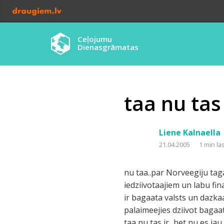
Ceļojumu
Dienasgrāmatas
taa nu tas 
Liene Kalnaella
21.04.2005
1 min la
nu taa..par Norveegiju tag
iedziivotaajiem un labu fina
ir bagaata valsts un dazkaa
palaimeejies dziivot bagaat
taa nu tas ir...bet nu es ja