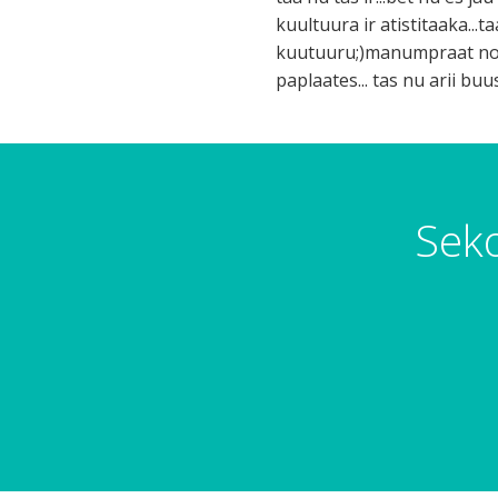
kuultuura ir atistitaaka.
kuutuuru;)manumpraat norve
paplaates... tas nu arii buus
Seko