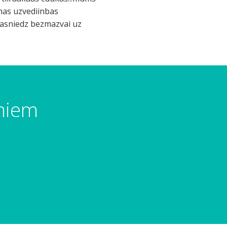
has uzvediinbas
 pasniedz bezmazvai uz
umiem