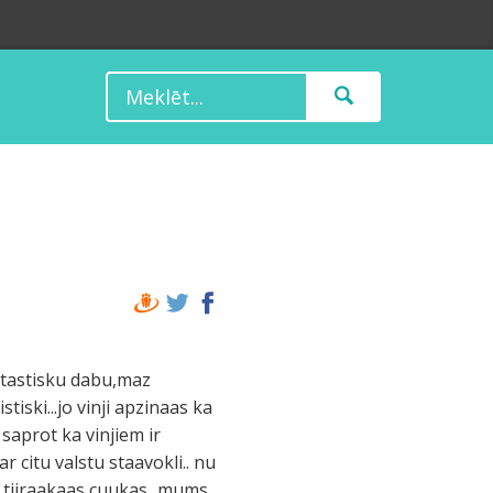
antastisku dabu,maz
tiski...jo vinji apzinaas ka
 saprot ka vinjiem ir
 citu valstu staavokli.. nu
ir tiiraakaas cuukas...mums