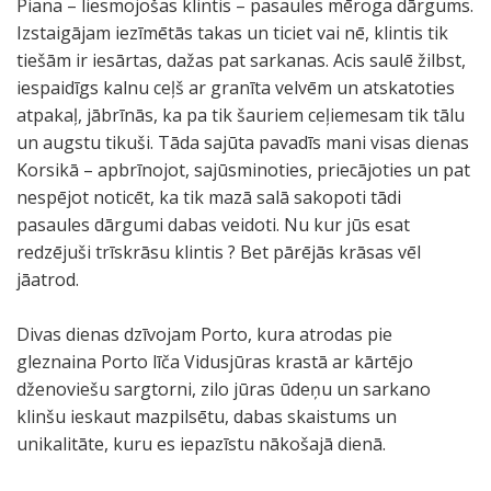
Piana – liesmojošas klintis – pasaules mēroga dārgums.
Izstaigājam iezīmētās takas un ticiet vai nē, klintis tik
tiešām ir iesārtas, dažas pat sarkanas. Acis saulē žilbst,
iespaidīgs kalnu ceļš ar granīta velvēm un atskatoties
atpakaļ, jābrīnās, ka pa tik šauriem ceļiemesam tik tālu
un augstu tikuši. Tāda sajūta pavadīs mani visas dienas
Korsikā – apbrīnojot, sajūsminoties, priecājoties un pat
nespējot noticēt, ka tik mazā salā sakopoti tādi
pasaules dārgumi dabas veidoti. Nu kur jūs esat
redzējuši trīskrāsu klintis ? Bet pārējās krāsas vēl
jāatrod.
Divas dienas dzīvojam Porto, kura atrodas pie
gleznaina Porto līča Vidusjūras krastā ar kārtējo
dženoviešu sargtorni, zilo jūras ūdeņu un sarkano
klinšu ieskaut mazpilsētu, dabas skaistums un
unikalitāte, kuru es iepazīstu nākošajā dienā.