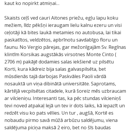
kaut ko nopirkt atmiņai…
Skaists ceļš ved cauri Aitones priežu, egļu lapu koku
mežiem, līdz pēkšņi ieraugam lielu kalnu ezeru un visi
ceļotāji kā bites laukā metamies no autobusa, lai tikai
paskatītos, veldzētos, apbrīnotu savdabīgo floru un
faunu. No Vergio pārejas, gar mežonīgajām Sv. Regīnas
klintīm Korsikas augstākās virsotnes Monte Cinto (
2706 m) pakājē dodamies salas iekšienē uz pilsētu
Korti, kura kādreiz bija salas galvaspilsēta, bet
mūsdienās tajā darbojas Paskvāles Paoli vārdā
nosauktā un viņa dibinātā universitāte. Saprotams,
kārtējā vecpilsētas citadele, kurā šoreiz mēs uzbraucam
ar vilcieniņu. Interesanti tas, ka pēc stundas vilcieniņš
tevi noved atpakaļ lejā un tev ir dots laiks, kā iepazīt un
redzēt visu ko pats vēlies. Un tur , augšā, Kortē es
nobaudu pirmo savā mūžā arbūzu saldējumu, viena
saldējuma piciņa maksā 2 eiro, bet no šīs baudas