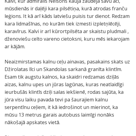
Kalvi, kur admirālis Nelsons kaujā zaudēja savu aci,
mūsdienās ir daļēji kara pilsētiņa, kurā atrodas franču
leģions. It kā arī kāds latviešu puisis tur dienot. Redzam
kara lidmašīnas, no kurām tiek izmesti izpletņlēcēji,
karavīrus. Kalvi ir arī kūrortpilsēta ar skaistu pludmali ,
dženoviešu celto vareno cietoksni, kuru mēs iekarojam
ar kājām.
Neaizmirstamas kalnu ceļu ainavas, pasakains skats uz
Džirolatas līci un Skandolas sarkanā granīta klintīm.
Esam tik augstu kalnos, ka skaidri redzamas dziļās
aizas, kalnu upes un jūras lagūnas, kuras neatlaidīgi
ieurbušās klintīs dziļi salas iekšienē, rodas sajūta, ka
jūra visu laiku pavada tevi pa šaurajiem kalnu
serpentīnu ceļiem, it kā iedrošinot un mierinot, ka
mūsu 13 metrus garais autobuss laimīgi nonāks
nākošajā apskates vietā.