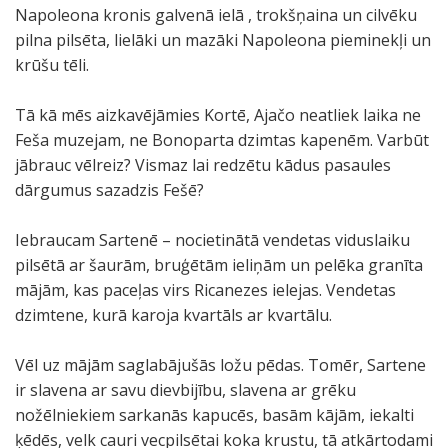
Napoleona kronis galvenā ielā , trokšņaina un cilvēku
pilna pilsēta, lielāki un mazāki Napoleona pieminekļi un
krūšu tēli.
Tā kā mēs aizkavējāmies Kortē, Ajačo neatliek laika ne
Feša muzejam, ne Bonoparta dzimtas kapenēm. Varbūt
jābrauc vēlreiz? Vismaz lai redzētu kādus pasaules
dārgumus sazadzis Fešē?
Iebraucam Sartenē – nocietinātā vendetas viduslaiku
pilsētā ar šaurām, bruģētām ieliņām un pelēka granīta
mājām, kas paceļas virs Ricanezes ielejas. Vendetas
dzimtene, kurā karoja kvartāls ar kvartālu.
Vēl uz mājām saglabājušās ložu pēdas. Tomēr, Sartene
ir slavena ar savu dievbijību, slavena ar grēku
nožēlniekiem sarkanās kapucēs, basām kājām, iekalti
ķēdēs, velk cauri vecpilsētai koka krustu, tā atkārtodami