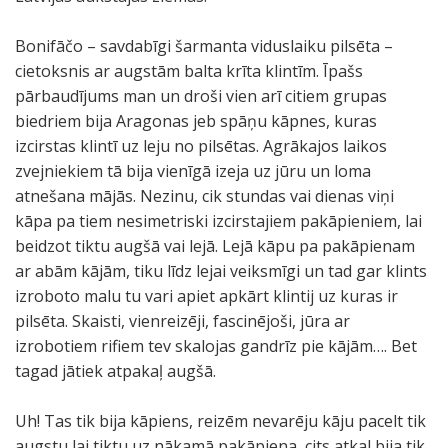
Bonifāčo – savdabīgi šarmanta viduslaiku pilsēta –
cietoksnis ar augstām balta krīta klintīm. Īpašs
pārbaudījums man un droši vien arī citiem grupas
biedriem bija Aragonas jeb spāņu kāpnes, kuras
izcirstas klintī uz leju no pilsētas. Agrākajos laikos
zvejniekiem tā bija vienīgā izeja uz jūru un loma
atnešana mājās. Nezinu, cik stundas vai dienas viņi
kāpa pa tiem nesimetriski izcirstajiem pakāpieniem, lai
beidzot tiktu augšā vai lejā. Lejā kāpu pa pakāpienam
ar abām kājām, tiku līdz lejai veiksmīgi un tad gar klints
izroboto malu tu vari apiet apkārt klintij uz kuras ir
pilsēta. Skaisti, vienreizēji, fascinējoši, jūra ar
izrobotiem rifiem tev skalojas gandrīz pie kājām…. Bet
tagad jātiek atpakaļ augšā.
Uh! Tas tik bija kāpiens, reizēm nevarēju kāju pacelt tik
augstu lai tiktu uz nākamā pakāpiena, cits atkal bija tik