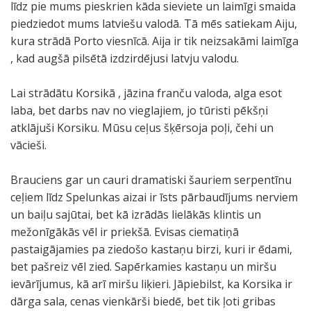
līdz pie mums pieskrien kāda sieviete un laimīgi smaida
piedziedot mums latviešu valodā. Tā mēs satiekam Aiju,
kura strādā Porto viesnīcā. Aija ir tik neizsakāmi laimīga
, kad augšā pilsētā izdzirdējusi latvju valodu.
Lai strādātu Korsikā , jāzina franču valoda, alga esot
laba, bet darbs nav no vieglajiem, jo tūristi pēkšņi
atklājuši Korsiku. Mūsu ceļus šķērsoja poļi, čehi un
vācieši.
Brauciens gar un cauri dramatiski šauriem serpentīnu
ceļiem līdz Spelunkas aizai ir īsts pārbaudījums nerviem
un baiļu sajūtai, bet kā izrādās lielākās klintis un
mežonīgākās vēl ir priekšā. Evisas ciematiņā
pastaigājamies pa ziedošo kastaņu birzi, kuri ir ēdami,
bet pašreiz vēl zied. Sapērkamies kastaņu un miršu
ievārījumus, kā arī miršu liķieri. Jāpiebilst, ka Korsika ir
dārga sala, cenas vienkārši biedē, bet tik ļoti gribas