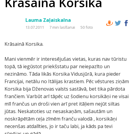
Krāsainā Korsika
Lauma Zaļaiskalna
13.07.2011
7 min lasīšanai
50 foto
Krāsainā Korsika.
Mani vienmēr ir interesējušas vietas, kuras nav tūristu
topā, tā iegūstot priekšstatu par neiepazīto un
nezināmo. Tāda likās Korsika Vidusjūrā, kura pieder
Francijai, netālu no Itālijas krastiem. Pēc vēstures ziņām
Korsika bija Dženovas valsts sastāvā, bet tika pārdota
frančiem. Varbūt arī tāpēc uz šodienu korsikāņi ne visai
mīl frančus un droši vien arī pret itāļiem nejūt siltas
jūtas. Neskatoties uz nesaskaņām, sašautām un
noskrāpētām ceļa zīmēm franču valodā , korsikāņi
necenšas atdalīties, jo ir taču labi, ja kāds pa tevi
rūpējas un gādā.