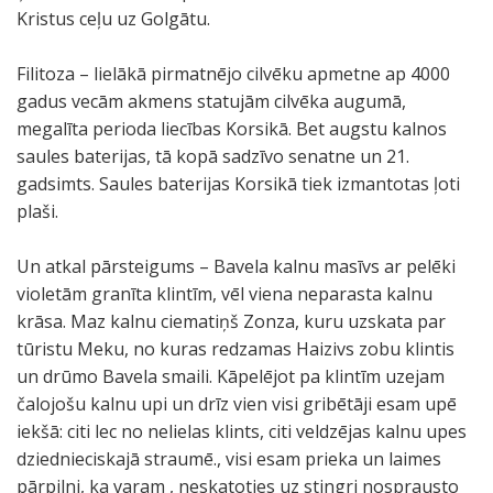
Kristus ceļu uz Golgātu.
Filitoza – lielākā pirmatnējo cilvēku apmetne ap 4000
gadus vecām akmens statujām cilvēka augumā,
megalīta perioda liecības Korsikā. Bet augstu kalnos
saules baterijas, tā kopā sadzīvo senatne un 21.
gadsimts. Saules baterijas Korsikā tiek izmantotas ļoti
plaši.
Un atkal pārsteigums – Bavela kalnu masīvs ar pelēki
violetām granīta klintīm, vēl viena neparasta kalnu
krāsa. Maz kalnu ciematiņš Zonza, kuru uzskata par
tūristu Meku, no kuras redzamas Haizivs zobu klintis
un drūmo Bavela smaili. Kāpelējot pa klintīm uzejam
čalojošu kalnu upi un drīz vien visi gribētāji esam upē
iekšā: citi lec no nelielas klints, citi veldzējas kalnu upes
dziednieciskajā straumē., visi esam prieka un laimes
pārpilni, ka varam , neskatoties uz stingri nosprausto