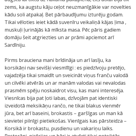
zems, ka augstu kāju ceļot neuzmanīgākie var novelties
kādu soli atpakaļ. Bet pārbaudījumu izturēju godam.
Tikai vēloties ieiet kādā suvenīru veikaliņā kājas ļima ,
muskuļi ļurinājās kā mīksta masa. Pēc pāris gadiem
domāju šeit atgriezties un ar prāmi apciemot arī
Sardīniju.
Pirms brauciena mani brīdināja un arī lasīju, ka
korsikāņi nav sevišķi viesmīlīgi : es piedzīvoju pretējo,
vajadzēja tikai smaidīt un sveicināt viņus franču valodā
un cilvēki atvērās un ar manām valodas vai nevalodas
prasmēm spēju noskaidrot visu, kas mani interesēja.
Viesnīcas bija pat ļoti labas, dzīvojām pat identiski
izveidotā meksikāņu rančo, ne tikai blakus vienmēr
jūra, bet arī baseini, brokastis – garšīgas un man kā
sievietei pilnīgi pietiekošas. Vienīgais kas pārsteidza –
Korsikā ir brokastu, pusdienu un vakariņu laiks.