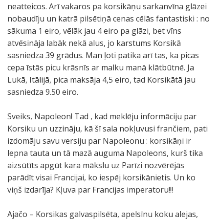
neatteicos. Arī vakaros pa korsikāņu sarkanvīna glāzei
nobaudīju un katrā pilsētiņā cenas cēlās fantastiski : no
sākuma 1 eiro, vēlāk jau 4 eiro pa glāzi, bet vīns
atvēsināja labāk nekā alus, jo karstums Korsikā
sasniedza 39 grādus. Man ļoti patika arī tas, ka picas
cepa īstās picu krāsnīs ar malku manā klātbūtnē. Ja
Lukā, Itālijā, pica maksāja 4,5 eiro, tad Korsikātā jau
sasniedza 9.50 eiro.
Sveiks, Napoleon! Tad , kad meklēju informāciju par
Korsiku un uzzināju, kā šī sala nokļuvusi frančiem, pati
izdomāju savu versiju par Napoleonu : korsikāņi ir
lepna tauta un tā mazā auguma Napoleons, kurš tika
aizsūtīts apgūt kara mākslu uz Parīzi nozvērējās
parādīt visai Francijai, ko iespēj korsikānietis. Un ko
viņš izdarīja? Kļuva par Francijas imperatoru!!!
Ajačo – Korsikas galvaspilsēta, apelsīnu koku alejas,