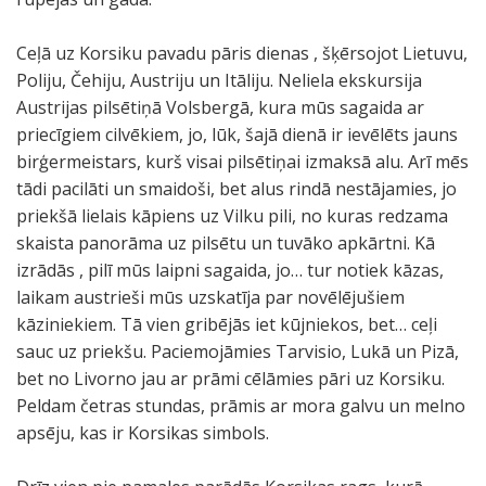
Ceļā uz Korsiku pavadu pāris dienas , šķērsojot Lietuvu,
Poliju, Čehiju, Austriju un Itāliju. Neliela ekskursija
Austrijas pilsētiņā Volsbergā, kura mūs sagaida ar
priecīgiem cilvēkiem, jo, lūk, šajā dienā ir ievēlēts jauns
birģermeistars, kurš visai pilsētiņai izmaksā alu. Arī mēs
tādi pacilāti un smaidoši, bet alus rindā nestājamies, jo
priekšā lielais kāpiens uz Vilku pili, no kuras redzama
skaista panorāma uz pilsētu un tuvāko apkārtni. Kā
izrādās , pilī mūs laipni sagaida, jo… tur notiek kāzas,
laikam austrieši mūs uzskatīja par novēlējušiem
kāziniekiem. Tā vien gribējās iet kūjniekos, bet… ceļi
sauc uz priekšu. Paciemojāmies Tarvisio, Lukā un Pizā,
bet no Livorno jau ar prāmi cēlāmies pāri uz Korsiku.
Peldam četras stundas, prāmis ar mora galvu un melno
apsēju, kas ir Korsikas simbols.