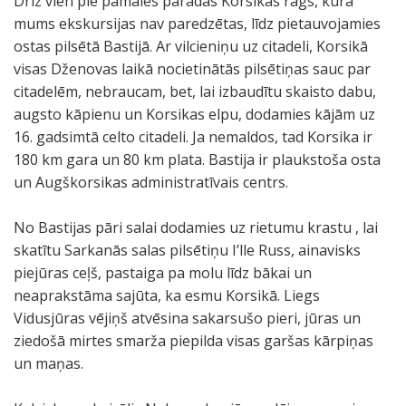
Drīz vien pie pamales parādās Korsikas rags, kurā
mums ekskursijas nav paredzētas, līdz pietauvojamies
ostas pilsētā Bastijā. Ar vilcieniņu uz citadeli, Korsikā
visas Dženovas laikā nocietinātās pilsētiņas sauc par
citadelēm, nebraucam, bet, lai izbaudītu skaisto dabu,
augsto kāpienu un Korsikas elpu, dodamies kājām uz
16. gadsimtā celto citadeli. Ja nemaldos, tad Korsika ir
180 km gara un 80 km plata. Bastija ir plaukstoša osta
un Augškorsikas administratīvais centrs.
No Bastijas pāri salai dodamies uz rietumu krastu , lai
skatītu Sarkanās salas pilsētiņu I’lle Russ, ainavisks
piejūras ceļš, pastaiga pa molu līdz bākai un
neaprakstāma sajūta, ka esmu Korsikā. Liegs
Vidusjūras vējiņš atvēsina sakarsušo pieri, jūras un
ziedošā mirtes smarža piepilda visas garšas kārpiņas
un maņas.