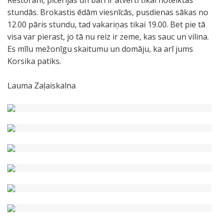
Restorāni, picērijas un bāri ir atvērti tikai noteiktās
stundās. Brokastis ēdām viesnīcās, pusdienas sākas no
12.00 pāris stundu, tad vakariņas tikai 19.00. Bet pie tā
visa var pierast, jo tā nu reiz ir zeme, kas sauc un vilina.
Es mīlu mežonīgu skaitumu un domāju, ka arī jums
Korsika patiks.
Lauma Zaļaiskalna