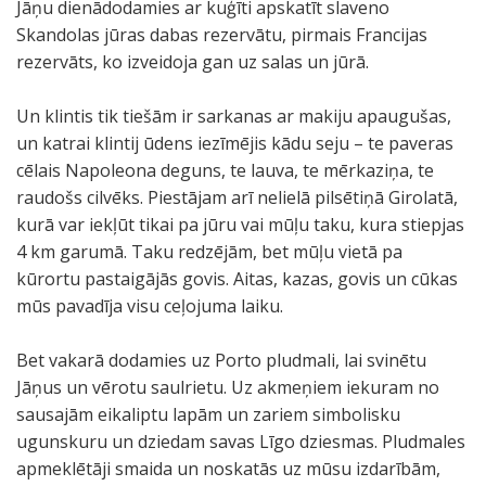
Jāņu dienādodamies ar kuģīti apskatīt slaveno
Skandolas jūras dabas rezervātu, pirmais Francijas
rezervāts, ko izveidoja gan uz salas un jūrā.
Un klintis tik tiešām ir sarkanas ar makiju apaugušas,
un katrai klintij ūdens iezīmējis kādu seju – te paveras
cēlais Napoleona deguns, te lauva, te mērkaziņa, te
raudošs cilvēks. Piestājam arī nelielā pilsētiņā Girolatā,
kurā var iekļūt tikai pa jūru vai mūļu taku, kura stiepjas
4 km garumā. Taku redzējām, bet mūļu vietā pa
kūrortu pastaigājās govis. Aitas, kazas, govis un cūkas
mūs pavadīja visu ceļojuma laiku.
Bet vakarā dodamies uz Porto pludmali, lai svinētu
Jāņus un vērotu saulrietu. Uz akmeņiem iekuram no
sausajām eikaliptu lapām un zariem simbolisku
ugunskuru un dziedam savas Līgo dziesmas. Pludmales
apmeklētāji smaida un noskatās uz mūsu izdarībām,