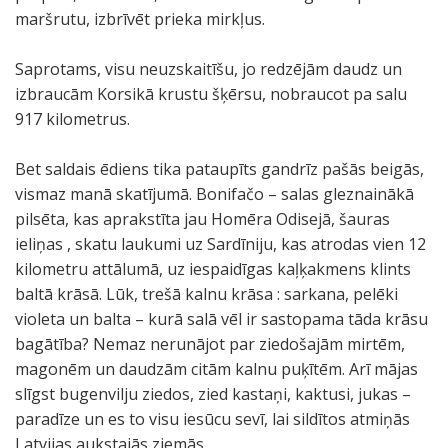
maršrutu, izbrīvēt prieka mirkļus.
Saprotams, visu neuzskaitīšu, jo redzējām daudz un
izbraucām Korsikā krustu šķērsu, nobraucot pa salu
917 kilometrus.
Bet saldais ēdiens tika pataupīts gandrīz pašās beigās,
vismaz manā skatījumā. Bonifačo – salas gleznainākā
pilsēta, kas aprakstīta jau Homēra Odisejā, šauras
ieliņas , skatu laukumi uz Sardīniju, kas atrodas vien 12
kilometru attālumā, uz iespaidīgas kaļķakmens klints
baltā krāsā. Lūk, trešā kalnu krāsa : sarkana, pelēki
violeta un balta – kurā salā vēl ir sastopama tāda krāsu
bagātība? Nemaz nerunājot par ziedošajām mirtēm,
magonēm un daudzām citām kalnu puķītēm. Arī mājas
slīgst bugenvilju ziedos, zied kastaņi, kaktusi, jukas –
paradīze un es to visu iesūcu sevī, lai sildītos atmiņās
Latvijas aukstajās ziemās.