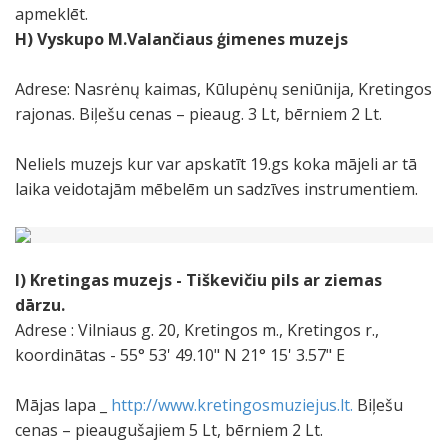
apmeklēt.
H) Vyskupo M.Valančiaus ģimenes muzejs
Adrese: Nasrėnų kaimas, Kūlupėnų seniūnija, Kretingos
rajonas. Biļešu cenas – pieaug. 3 Lt, bērniem 2 Lt.
Neliels muzejs kur var apskatīt 19.gs koka mājeli ar tā
laika veidotajām mēbelēm un sadzīves instrumentiem.
I)
Kretingas muzejs
-
Tiškevičiu pils ar ziemas
dārzu.
Adrese : Vilniaus g. 20, Kretingos m., Kretingos r.,
koordinātas - 55° 53' 49.10" N 21° 15' 3.57" E
Mājas lapa _
http://www.kretingosmuziejus.lt.
Biļešu
cenas – pieaugušajiem 5 Lt, bērniem 2 Lt.