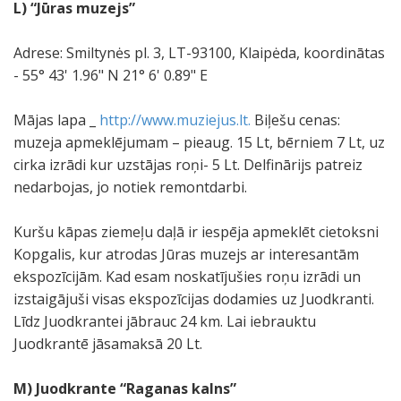
L) “Jūras muzejs”
Adrese: Smiltynės pl. 3, LT-93100, Klaipėda, koordinātas
- 55° 43' 1.96" N 21° 6' 0.89" E
Mājas lapa _
http://www.muziejus.lt.
Biļešu cenas:
muzeja apmeklējumam – pieaug. 15 Lt, bērniem 7 Lt, uz
cirka izrādi kur uzstājas roņi- 5 Lt. Delfinārijs patreiz
nedarbojas, jo notiek remontdarbi.
Kuršu kāpas ziemeļu daļā ir iespēja apmeklēt cietoksni
Kopgalis, kur atrodas Jūras muzejs ar interesantām
ekspozīcijām. Kad esam noskatījušies roņu izrādi un
izstaigājuši visas ekspozīcijas dodamies uz Juodkranti.
Līdz Juodkrantei jābrauc 24 km. Lai iebrauktu
Juodkrantē jāsamaksā 20 Lt.
M) Juodkrante “Raganas kalns”