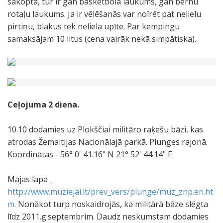
sakopta, tur ir gan basketbola laukums, gan bērnu
rotaļu laukums. Ja ir vēlēšanās var noīrēt pat nelielu
pirtiņu, blakus tek neliela upīte. Par kempingu
samaksājam 10 litus (cena vairāk nekā simpātiska).
Ceļojuma
2
diena.
10.10 dodamies uz Plokščiai militāro raķešu bāzi, kas
atrodas Žemaitijas Nacionālajā parkā. Plunges rajonā.
Koordinātas - 56° 0' 41.16" N 21° 52' 44.14" E
Mājas lapa _
http://www.muziejai.lt/prev_vers/plunge/muz_znp.en.ht
m.
Nonākot turp noskaidrojās, ka militārā bāze slēgta
līdz 2011.g.septembrim. Daudz neskumstam dodamies