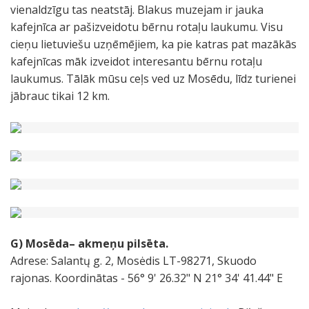
vienaldzīgu tas neatstāj. Blakus muzejam ir jauka
kafejnīca ar pašizveidotu bērnu rotaļu laukumu. Visu
cieņu lietuviešu uzņēmējiem, ka pie katras pat mazākās
kafejnīcas māk izveidot interesantu bērnu rotaļu
laukumus. Tālāk mūsu ceļs ved uz Mosēdu, līdz turienei
jābrauc tikai 12 km.
G) Mosēda
– akmeņu pilsēta.
Adrese: Salantų g. 2, Mosėdis LT-98271, Skuodo
rajonas. Koordinātas - 56° 9' 26.32" N 21° 34' 41.44" E