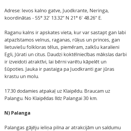
Adrese: Ievos kalno gatve, Juodkrante, Neringa,
koordinātas - 55° 32' 13.32" N 21° 6' 48.26" E.
Raganu kalns ir apskates vieta, kur var sastapt gan labi
atpazīstamos velnus, raganas, rūķus un princes, gan
lietuviešu folkloras tēlus, piemēram, zalkšu karalieni
Egli, Jūrati un citus. Daudzi koktēlniecības mākslas darbi
ir izveidoti atraktīvi, lai bērni varētu kāpelēt un
šūpoties. Jauka ir pastaiga pa Juodkranti gar jūras
krastu un molu.
17.30 dodamies atpakaļ uz Klaipēdu. Braucam uz
Palangu. No Klaipēdas līdz Palangai 30 km.
N) Palanga
Palangas gājēju ieliņa pilna ar atrakcijām un saldumu