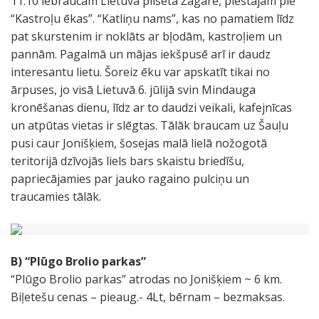
11.10 iebraucam Lietuvā pilsētā Žagarē, piestājam pie
“Kastroļu ēkas”. “Katliņu nams”, kas no pamatiem līdz
pat skurstenim ir noklāts ar bļodām, kastroļiem un
pannām. Pagalmā un mājas iekšpusē arī ir daudz
interesantu lietu. Šoreiz ēku var apskatīt tikai no
ārpuses, jo visā Lietuvā 6. jūlijā svin Mindauga
kronēšanas dienu, līdz ar to daudzi veikali, kafejnīcas
un atpūtas vietas ir slēgtas. Tālāk braucam uz Šauļu
pusi caur Jonišķiem, šosejas malā lielā nožogotā
teritorijā dzīvojās liels bars skaistu briedīšu,
papriecājamies par jauko ragaino pulciņu un
traucamies tālāk.
B) “Plūgo Brolio parkas”
“Plūgo Brolio parkas” atrodas no Jonišķiem ~ 6 km.
Biļetešu cenas – pieaug.- 4Lt, bērnam – bezmaksas.