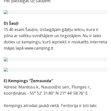
Pēc pastaigas uz Šauļiem.
D) Šauļi
15.40 esam Šauļos, izstaigājam gājēju ieliņu, kura ir
pilna ar svētku svinētājiem un tirgotājiem. Nu ir laiks
doties uz kempingu, kurš iepriekš ir noskatīts interneta
mājas lapā www.camping.lt.
E) Kempings
“Žemsuoda”
Adrese: Mardosu k., Nausodžio sen., Plunges r.,
koordinātas - 55° 52' 31.80" N 21° 44' 58.76" E.
Kempings atrodas jaukā vietā. Teritorija ir ļoti labi