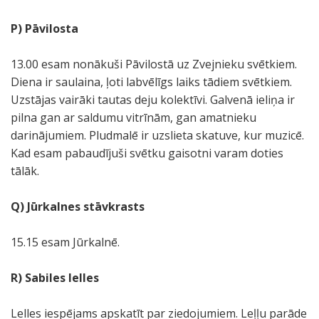
P) Pāvilosta
13.00 esam nonākuši Pāvilostā uz Zvejnieku svētkiem.
Diena ir saulaina, ļoti labvēlīgs laiks tādiem svētkiem.
Uzstājas vairāki tautas deju kolektīvi. Galvenā ieliņa ir
pilna gan ar saldumu vitrīnām, gan amatnieku
darinājumiem. Pludmalē ir uzslieta skatuve, kur muzicē.
Kad esam pabaudījuši svētku gaisotni varam doties
tālāk.
Q) Jūrkalnes stāvkrasts
15.15 esam Jūrkalnē.
R) Sabiles lelles
Lelles iespējams apskatīt par ziedojumiem. Leļļu parāde