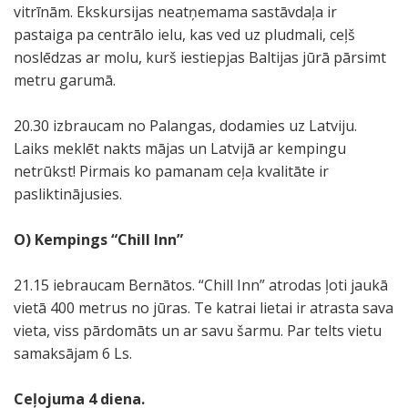
vitrīnām. Ekskursijas neatņemama sastāvdaļa ir
pastaiga pa centrālo ielu, kas ved uz pludmali, ceļš
noslēdzas ar molu, kurš iestiepjas Baltijas jūrā pārsimt
metru garumā.
20.30 izbraucam no Palangas, dodamies uz Latviju.
Laiks meklēt nakts mājas un Latvijā ar kempingu
netrūkst! Pirmais ko pamanam ceļa kvalitāte ir
pasliktinājusies.
O) Kempings “Chill Inn”
21.15 iebraucam Bernātos. “Chill Inn” atrodas ļoti jaukā
vietā 400 metrus no jūras. Te katrai lietai ir atrasta sava
vieta, viss pārdomāts un ar savu šarmu. Par telts vietu
samaksājam 6 Ls.
Ceļojuma
4
diena.