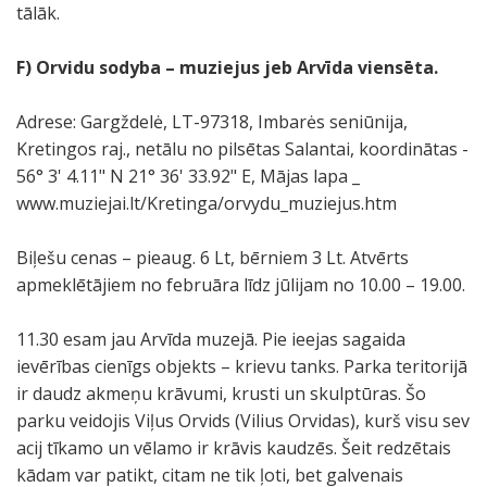
tālāk.
F) Orvidu sodyba
– muziejus jeb Arvīda viensēta.
Adrese: Gargždelė, LT-97318, Imbarės seniūnija,
Kretingos raj., netālu no pilsētas Salantai, koordinātas -
56° 3' 4.11" N 21° 36' 33.92" E, Mājas lapa _
www.muziejai.lt/Kretinga/orvydu_muziejus.htm
Biļešu cenas – pieaug. 6 Lt, bērniem 3 Lt. Atvērts
apmeklētājiem no februāra līdz jūlijam no 10.00 – 19.00.
11.30 esam jau Arvīda muzejā. Pie ieejas sagaida
ievērības cienīgs objekts – krievu tanks. Parka teritorijā
ir daudz akmeņu krāvumi, krusti un skulptūras. Šo
parku veidojis Viļus Orvids (Vilius Orvidas), kurš visu sev
acij tīkamo un vēlamo ir krāvis kaudzēs. Šeit redzētais
kādam var patikt, citam ne tik ļoti, bet galvenais