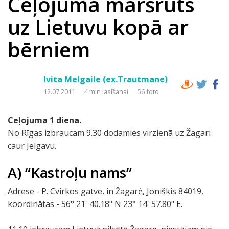
Ceļojuma maršruts
uz Lietuvu kopā ar
bērniem
Ivita Melgaile (ex.Trautmane)
12.07.2011
4 min lasīšanai
56 foto
Ceļojuma 1 diena.
No Rīgas izbraucam 9.30 dodamies virzienā uz Žagari
caur Jelgavu.
A) “Kastroļu nams”
Adrese - P. Cvirkos gatve, in Žagarė, Joniškis 84019,
koordinātas - 56° 21' 40.18" N 23° 14' 57.80" E.