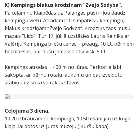
K) Kempings blakus krodziņam “Zvejo Sodyba”.
Pa ceļam no Klaipēdas uz Palangas pusi ir ļoti daudz
kempingu vietu. Atradām ļoti simpātisku kempingu,
blakus krodziņam “Zvejo Sodyba”. Krodziņš tāds mūsu
mazais “Lido”. Tur 17. jūlijā uzstāsies Lauris Reiniks ar
Valēriju.Kempinga biļešu cenas – pieaug. 10 Lt, bērniem
bezmaksas, par dušu jāmaksā atsevišķi 5 Lt.
Kempings atrodas ~ 400 m no jūras. Teritorija labi
sakopta, ar bērnu rotaļu laukumu un pat izveidotu
štābiņu uz koka vairākos stāvos.
Ceļojuma
3
diena.
10.20 izbraucam no kempinga, 10.50 esam jau uz kuģa
klaja, lai dotos uz Jūras muzeju ( Kuršu kāpā).