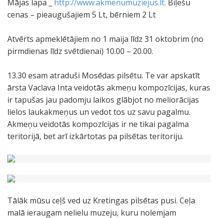
Mājas lapa _
http://www.akmenumuziejus.lt.
Biļešu
cenas – pieaugušajiem 5 Lt, bērniem 2 Lt
Atvērts apmeklētājiem no 1 maija līdz 31 oktobrim (no
pirmdienas līdz svētdienai) 10.00 – 20.00.
13.30 esam atraduši Mosēdas pilsētu. Te var apskatīt
ārsta Vaclava Inta veidotās akmeņu kompozīcijas, kuras
ir tapušas jau padomju laikos glābjot no meliorācijas
lielos laukakmeņus un vedot tos uz savu pagalmu.
Akmeņu veidotās kompozīcijas ir ne tikai pagalma
teritorijā, bet arī izkārtotas pa pilsētas teritoriju.
Tālāk mūsu ceļš ved uz Kretingas pilsētas pusi. Ceļa
malā ieraugam nelielu muzeju, kuru nolemjam