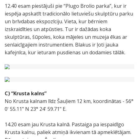
12.40 esam piestājuši pie “Plugo Brolio parka”, kur ir
iespēja apskatīt tradicionālo lietuviešu skulptūru parku
un brīvdabas ekspozīciju. Vieta, kur bērniem
izskraidīties un atpūsties. Tur ir dažādas koka
skulptūras, šūpoles, koka mājeles un muzeja ēkas ar
senlaicīgajiem instrumentiem. Blakus ir ļoti jauka
kafejnīca, kur ieturam pusdienas un dodamies tālāk.
C) “Krusta kalns”
No Krusta kalnam līdz Šauļiem 12 km, koordinātas - 56°
0' 55.11" N 23° 24' 59.71" E.
14.20 esam jau Krusta kalnā. Pastaiga pa iespaidīgo
Krusta kalnu, paliek atmiņā ikvienam tā apmeklētājam.