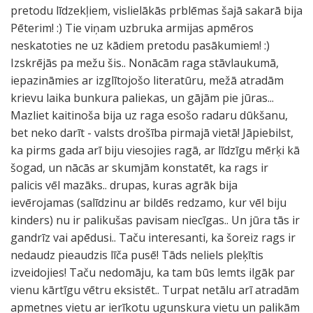
pretodu līdzekļiem, vislielākās prblēmas šajā sakarā bija
Pēterim! :) Tie viņam uzbruka armijas apmēros
neskatoties ne uz kādiem pretodu pasākumiem! :)
Izskrējās pa mežu šis.. Nonācām raga stāvlaukumā,
iepazināmies ar izglītojošo literatūru, mežā atradām
krievu laika bunkura paliekas, un gājām pie jūras...
Mazliet kaitinoša bija uz raga esošo radaru dūkšanu,
bet neko darīt - valsts drošība pirmajā vietā! Jāpiebilst,
ka pirms gada arī biju viesojies ragā, ar līdzīgu mērķi kā
šogad, un nācās ar skumjām konstatēt, ka rags ir
palicis vēl mazāks.. drupas, kuras agrāk bija
ievērojamas (salīdzinu ar bildēs redzamo, kur vēl biju
kinders) nu ir palikušas pavisam niecīgas.. Un jūra tās ir
gandrīz vai apēdusi.. Taču interesanti, ka šoreiz rags ir
nedaudz pieaudzis līča pusē! Tāds neliels pleķītis
izveidojies! Taču nedomāju, ka tam būs lemts ilgāk par
vienu kārtīgu vētru eksistēt.. Turpat netālu arī atradām
apmetnes vietu ar ierīkotu ugunskura vietu un palikām