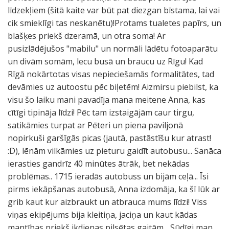
līdzekļiem (šitā kaite var būt pat diezgan bīstama, lai vai
cik smieklīgi tas neskanētu)!Protams tualetes papīrs, un
blašķes priekš dzeramā, un otra soma! Ar
pusizlādējušos "mabilu" un normāli lādētu fotoaparātu
un divām somām, lecu busā un braucu uz Rīgu! Kad
Rīgā nokārtotas visas nepieciešamās formalitātes, tad
devāmies uz autoostu pēc biļetēm! Aizmirsu piebilst, ka
visu šo laiku mani pavadīja mana meitene Anna, kas
cītīgi tipināja līdzi! Pēc tam izstaigājām caur tirgu,
satikāmies turpat ar Pēteri un piena paviljonā
nopirkuši garšīgās picas (jautā, pastāstīšu kur atrast!
:D), lēnām vilkāmies uz pieturu gaidīt autobusu... Sanāca
ierasties gandrīz 40 minūtes ātrāk, bet nekādas
problēmas.. 1715 ieradās autobuss un bijām ceļā... Īsi
pirms iekāpšanas autobusā, Anna izdomāja, ka šī lūk ar
grib kaut kur aizbraukt un atbrauca mums līdzi! Viss
viņas ekipējums bija kleitiņa, jaciņa un kaut kādas
mantības priekš ikdienas pilsētas gaitām... Sūdīgi man