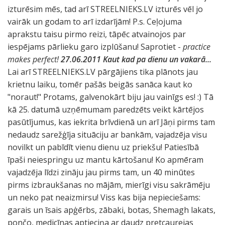
izturēsim mēs, tad arī STREELNIEKS.LV izturēs vēl jo
vairāk un godam to arī izdarījām! P.s. Ceļojuma
aprakstu taisu pirmo reizi, tāpēc atvainojos par
iespējams pārlieku garo izplūšanu! Saprotiet -
practice
makes perfect!
27.06.2011 Kaut kad pa dienu un vakarā...
Lai arī STREELNIEKS.LV pārgājiens tika plānots jau
krietnu laiku, tomēr pašās beigās sanāca kaut ko
"noraut!" Protams, galvenokārt biju jau vainīgs es! :) Tā
kā 25. datumā uzņēmumam paredzēts veikt kārtējos
pasūtījumus, kas iekrita brīvdienā un arī Jāņi pirms tam
nedaudz sarežģīja situāciju ar bankām, vajadzēja visu
novilkt un pabīdīt vienu dienu uz priekšu! Patiesībā
īpaši neiespringu uz mantu kārtošanu! Ko apmēram
vajadzēja līdzi zināju jau pirms tam, un 40 minūtes
pirms izbraukšanas no mājām, mierīgi visu sakrāmēju
un neko pat neaizmirsu! Viss kas bija nepieciešams:
garais un īsais apģērbs, zābaki, botas, Shemagh lakats,
pončo, medicīnas aptieciņa ar daudz pretcaurejas