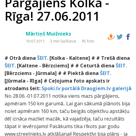
Pārgājiens Kolka -
Rīga! 27.06.2011
Mārtiņš Muižnieks
10.07.2011
3 min lasīšanai
95 foto
#
Otrā diena
ŠEIT.
[Kolka - Kaltene] #
# Trešā diena
ŠEIT.
[Kaltene - Bērzciems] #
# Ceturtā diena
ŠEIT.
[Bērzciems - Jūrmala] #
# Piektā diena
ŠEIT.
[Jūrmala - Rīga] #
Ceļojuma foto apskats ir
atrodams šeit:
Spoki.lv portālā
Draugiem.lv galerijā
No 28.06.-01.07.2011 notika viens mazs pārgājiens,
apmēram 150 km garumā.. Lai gan sākumā plānots bija
noiet apmēram 160 km, taču beigās objektīvu apstākļu
dēļ iznāca mazliet mazāk, kā vajadzēja, taču rezultāts
tāpat ir ievērojams! Pasākums tika rīkots par godu
www.streelnieks.lv atklāšanai! Respektīvi bija plāns - ja