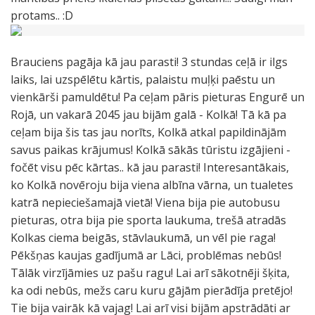
protams.. :D
Brauciens pagāja kā jau parasti! 3 stundas ceļā ir ilgs
laiks, lai uzspēlētu kārtis, palaistu muļķi paēstu un
vienkārši pamuldētu! Pa ceļam pāris pieturas Engurē un
Rojā, un vakarā 2045 jau bijām galā - Kolkā! Tā kā pa
ceļam bija šis tas jau norīts, Kolkā atkal papildinājām
savus paikas krājumus! Kolkā sākās tūristu izgājieni -
fočēt visu pēc kārtas.. kā jau parasti! Interesantākais,
ko Kolkā novēroju bija viena albīna vārna, un tualetes
katrā nepieciešamajā vietā! Viena bija pie autobusu
pieturas, otra bija pie sporta laukuma, trešā atradās
Kolkas ciema beigās, stāvlaukumā, un vēl pie raga!
Pēkšņas kaujas gadījumā ar Lāci, problēmas nebūs!
Tālāk virzījāmies uz pašu ragu! Lai arī sākotnēji šķita,
ka odi nebūs, mežs caru kuru gājām pierādīja pretējo!
Tie bija vairāk kā vajag! Lai arī visi bijām apstrādāti ar