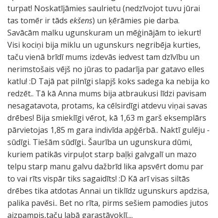
turpat! Noskatījāmies saulrietu (nedzīvojot tuvu jūrai
tas tomēr ir tāds
ekšens
) un ķērāmies pie darba.
Savācām malku ugunskuram un mēģinājām to iekurt!
Visi kociņi bija miklu un ugunskurs negribēja kurties,
taču vienā brīdī mums izdevās iedvest tam dzīvību un
nerimstošais vējš no jūras to padarīja par gatavo elles
katlu! :D Tajā pat pilnīgi slapjš koks sadega ka nebija ko
redzēt.. Tā kā Anna mums bija atbraukusi līdzi pavisam
nesagatavota, protams, ka cēlsirdīgi atdevu viņai savas
drēbes! Bija smieklīgi vērot, kā 1,63 m garš eksemplārs
pārvietojas 1,85 m gara indivīda apģērbā.. Naktī gulēju -
sūdīgi. Tiešām sūdīgi.. Šaurība un ugunskura dūmi,
kuriem patikās virpuļot starp baļķi galvgalī un mazo
telpu starp manu galvu dažbrīd lika apsvērt domu par
to vai rīts vispār tiks sagaidīts! :D Kā arī visas siltās
drēbes tika atdotas Annai un tiklīdz ugunskurs apdzisa,
palika pavēsi.. Bet no rīta, pirms sešiem pamodies jutos
aizpampis,taču labā garastāvoklī....