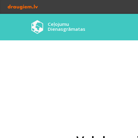
Ceļojumu
Dienasgrāmatas