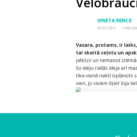
Velobrauc
VINETA RENCE
07.07.2011
1 min la
Vasara, protams, ir laiks
tai skaitā ceļotu un apsk
pēkšņi un nemanot izlēmām 
šo ideju radās ideja arī ma
tika vienā naktī izplānots 
vien, jo visiem šķiet bija lie