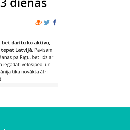
 3 dienas
, bet darītu ko aktīvu,
 tepat Latvijā.
Pavisam
anās pa Rīgu, bet līdz ar
ka iegādāti velosipēdi un
ānija tika novākta ātri
)