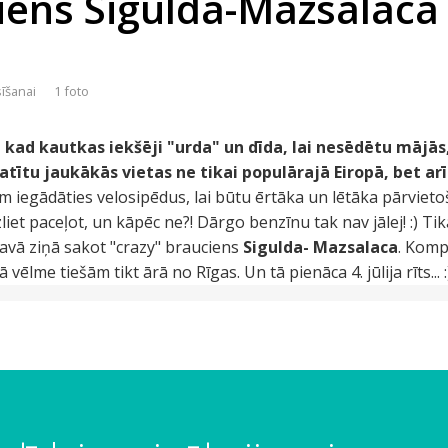
iens Sigulda-Mazsalaca
sīšanai
1 foto
, kad kautkas iekšēji "urda" un dīda, lai nesēdētu mājās
atītu jaukākās vietas ne tikai populārajā Eiropā, bet arī
iegādāties velosipēdus, lai būtu ērtāka un lētāka pārvietoš
zliet paceļot, un kāpēc ne?! Dārgo benzīnu tak nav jālej! :) Ti
savā ziņā sakot "crazy" brauciens
Sigulda- Mazsalaca
. Komp
lā vēlme tiešām tikt ārā no Rīgas. Un tā pienāca 4. jūlija rīts... :