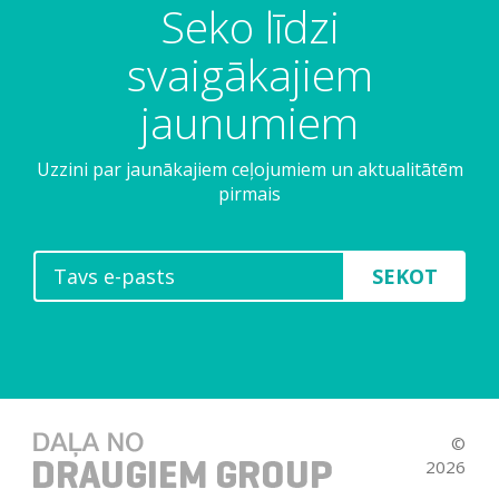
Seko līdzi
n
c
t
e
svaigākajiem
o
ļ
u
jaunumiem
v
a
Uzzini par jaunākajiem ceļojumiem un aktualitātēm
r
pirmais
n
o
n
SEKOT
ā
k
t
o
s
t
©
ā
2026
.