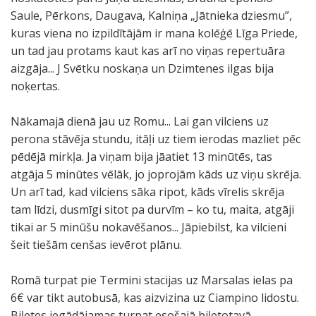
Saule, Pērkons, Daugava, Kalniņa „Jātnieka dziesmu”,
kuras viena no izpildītājām ir mana kolēģē Līga Priede,
un tad jau protams kaut kas arī no viņas repertuāra
aizgāja... J Svētku noskaņa un Dzimtenes ilgas bija
noķertas.
Nākamajā dienā jau uz Romu... Lai gan vilciens uz
perona stāvēja stundu, itāļi uz tiem ierodas mazliet pēc
pēdējā mirkļa. Ja viņam bija jāatiet 13 minūtēs, tas
atgāja 5 minūtes vēlāk, jo joprojām kāds uz viņu skrēja.
Un arī tad, kad vilciens sāka ripot, kāds vīrelis skrēja
tam līdzi, dusmīgi sitot pa durvīm – ko tu, maita, atgāji
tikai ar 5 minūšu nokavēšanos... Jāpiebilst, ka vilcieni
šeit tiešām cenšas ievērot plānu.
Romā turpat pie Termini stacijas uz Marsalas ielas pa
6€ var tikt autobusā, kas aizvizina uz Ciampino lidostu.
Biļetes iegādājamas turpat esošajā biļetotavā –