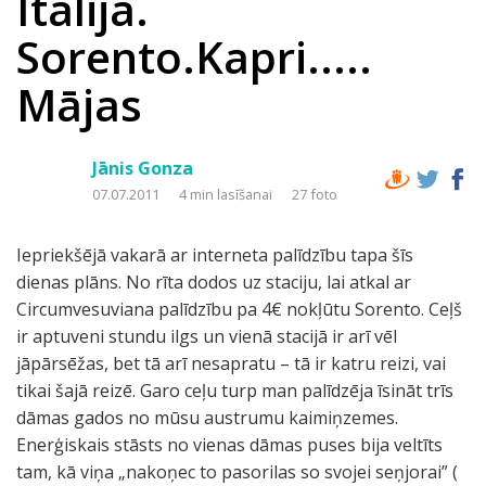
Itālija.
Sorento.Kapri.....
Mājas
Jānis Gonza
07.07.2011
4 min lasīšanai
27 foto
Iepriekšējā vakarā ar interneta palīdzību tapa šīs
dienas plāns. No rīta dodos uz staciju, lai atkal ar
Circumvesuviana palīdzību pa 4€ nokļūtu Sorento. Ceļš
ir aptuveni stundu ilgs un vienā stacijā ir arī vēl
jāpārsēžas, bet tā arī nesapratu – tā ir katru reizi, vai
tikai šajā reizē. Garo ceļu turp man palīdzēja īsināt trīs
dāmas gados no mūsu austrumu kaimiņzemes.
Enerģiskais stāsts no vienas dāmas puses bija veltīts
tam, kā viņa „nakoņec to pasorilas so svojei seņjorai” (