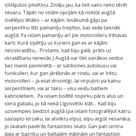
izklājušos pilsētiņu. Zināju jau, ka šeit vairs neko tērēt
nevaru. Tāpēc no visām opcijām kā nokļūt augšā
izvēlējos lētāko – ar kājām. Iesākumā gāju pa
serpentīnu līdz pamanīju trepītes, kas veda taisnāk
augšā. Pa ceļam pamanīju arī pie motorolleru īrētavas
karti. Kurā izpētīju uz kurieni gan es ar kājām
neizskraidīšu.... Protams, kad biju galā, prāts uz
skraidīšanu nenesās J Augšā var tikt vairākos veidos
bez manis pieminētā – ar satiksmes autobusu vai
funikulieri, kur gan jārēķinās ar rindu, vai ar īrētu
motorolleri – ja esat drosmīgi, lai virpuļoti pa kalnu
serpentīniem, vai ar taksi – visu veidu baltiem
kabrioletiem... Pa ceļam bodītē nopirku pāris alus un
siera gabalu, jo kā nekā Līgosvētki klāt.... Kad biju
uzsvempies beidzot augšā (pa ceļam fotografējot katru
sastapto ķirzaku, lai atvilktu elpu), elpu atgūt nesanāca,
jo skatam pavērās fantastisks skats. Gan pati centra
daļa ar baznīcu un baltajām mājiņām un fantastiski