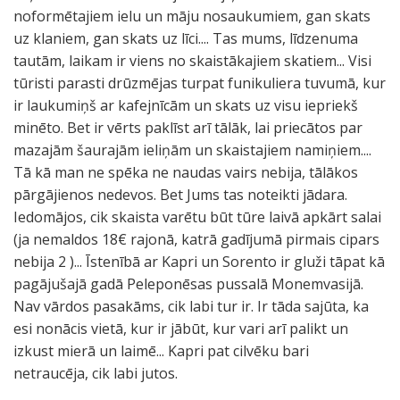
noformētajiem ielu un māju nosaukumiem, gan skats
uz klaniem, gan skats uz līci.... Tas mums, līdzenuma
tautām, laikam ir viens no skaistākajiem skatiem... Visi
tūristi parasti drūzmējas turpat funikuliera tuvumā, kur
ir laukumiņš ar kafejnīcām un skats uz visu iepriekš
minēto. Bet ir vērts paklīst arī tālāk, lai priecātos par
mazajām šaurajām ieliņām un skaistajiem namiņiem....
Tā kā man ne spēka ne naudas vairs nebija, tālākos
pārgājienos nedevos. Bet Jums tas noteikti jādara.
Iedomājos, cik skaista varētu būt tūre laivā apkārt salai
(ja nemaldos 18€ rajonā, katrā gadījumā pirmais cipars
nebija 2 )... Īstenībā ar Kapri un Sorento ir gluži tāpat kā
pagājušajā gadā Peleponēsas pussalā Monemvasijā.
Nav vārdos pasakāms, cik labi tur ir. Ir tāda sajūta, ka
esi nonācis vietā, kur ir jābūt, kur vari arī palikt un
izkust mierā un laimē... Kapri pat cilvēku bari
netraucēja, cik labi jutos.