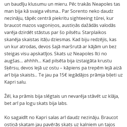
un baudīju klusumu un mieru. Pēc trakās Neapoles tas
man bija kā svaiga vēsma... Par Sorento neko daudz
nezināju, tāpēc centrā piekritu sighteeing tūrei, kur
braucot mazos vagoniņos, austiņās dažādās valodās
varēja dzirdēt stāstus par šo pilsētu. Starplaikos
skanēja skaistas itāļu dziesmas. Kad biju redzējis, kas
un kur atrodas, devos šajā maršrutā ar kājām un bez
steigas visu apskatījos. Skats uz Neapoles līci no
augšas.... ahhhh.... Kad pilsēta bija izstaigāta krustu
šķērsu, devos lejā uz ostu – kāpiens pa trepēm lejā aizā
arī bija skaists... Te jau pa 15€ iegādājos prāmja biļeti uz
Kapri salu.
Žēl, ka prāmis bija slēgtais un nevarēja stāvēt uz klāja,
bet arī pa logu skats bija labs.
Ko sagaidīt no Kapri salas arī daudz nezināju. Braucot
ostiņā skatam jau pavērās skats uz kalniem un tajos