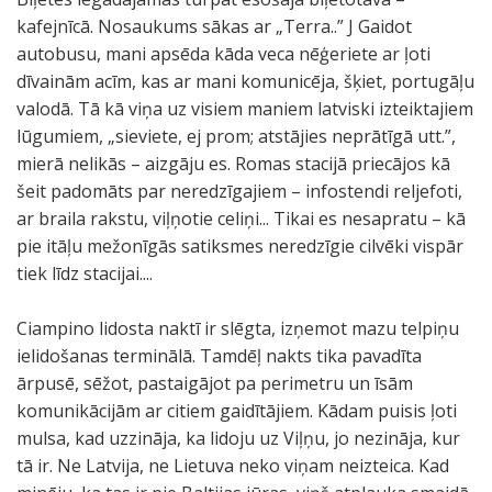
kafejnīcā. Nosaukums sākas ar „Terra..” J Gaidot
autobusu, mani apsēda kāda veca nēģeriete ar ļoti
dīvainām acīm, kas ar mani komunicēja, šķiet, portugāļu
valodā. Tā kā viņa uz visiem maniem latviski izteiktajiem
lūgumiem, „sieviete, ej prom; atstājies neprātīgā utt.”,
mierā nelikās – aizgāju es. Romas stacijā priecājos kā
šeit padomāts par neredzīgajiem – infostendi reljefoti,
ar braila rakstu, viļņotie celiņi... Tikai es nesapratu – kā
pie itāļu mežonīgās satiksmes neredzīgie cilvēki vispār
tiek līdz stacijai....
Ciampino lidosta naktī ir slēgta, izņemot mazu telpiņu
ielidošanas terminālā. Tamdēļ nakts tika pavadīta
ārpusē, sēžot, pastaigājot pa perimetru un īsām
komunikācijām ar citiem gaidītājiem. Kādam puisis ļoti
mulsa, kad uzzināja, ka lidoju uz Viļņu, jo nezināja, kur
tā ir. Ne Latvija, ne Lietuva neko viņam neizteica. Kad