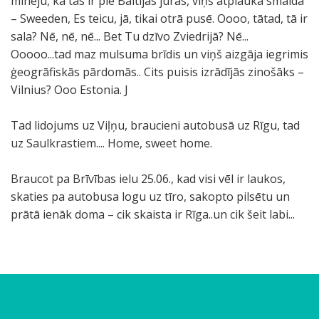
minēju, ka tas ir pie Baltijas jūras, viņš atplauka smaidā
– Sweeden, Es teicu, jā, tikai otrā pusē. Oooo, tātad, tā ir
sala? Nē, nē, nē... Bet Tu dzīvo Zviedrijā? Nē...
Ooooo...tad maz mulsuma brīdis un viņš aizgāja iegrimis
ģeogrāfiskās pārdomās.. Cits puisis izrādījās zinošāks –
Vilnius? Ooo Estonia. J
Tad lidojums uz Viļņu, braucieni autobusā uz Rīgu, tad
uz Saulkrastiem.... Home, sweet home.
Braucot pa Brīvības ielu 25.06., kad visi vēl ir laukos,
skaties pa autobusa logu uz tīro, sakopto pilsētu un
prātā ienāk doma – cik skaista ir Rīga..un cik šeit labi...
S
P
o
a
r
š
e
o