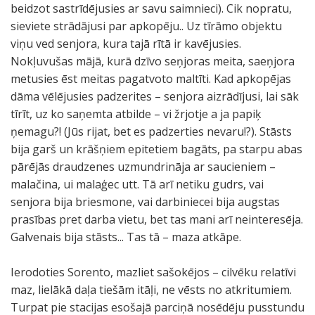
beidzot sastrīdējusies ar savu saimnieci). Cik nopratu,
sieviete strādājusi par apkopēju.. Uz tīrāmo objektu
viņu ved senjora, kura tajā rītā ir kavējusies.
Nokļuvušas mājā, kurā dzīvo seņjoras meita, saeņjora
metusies ēst meitas pagatvoto maltīti. Kad apkopējas
dāma vēlējusies padzerites – senjora aizrādījusi, lai sāk
tīrīt, uz ko saņemta atbilde – vi žrjotje a ja papiķ
ņemagu?! (Jūs rijat, bet es padzerties nevaru!?). Stāsts
bija garš un krāšņiem epitetiem bagāts, pa starpu abas
pārējās draudzenes uzmundrināja ar saucieniem –
malačina, ui malaģec utt. Tā arī netiku gudrs, vai
senjora bija briesmone, vai darbiniecei bija augstas
prasības pret darba vietu, bet tas mani arī neinteresēja.
Galvenais bija stāsts... Tas tā – maza atkāpe.
Ierodoties Sorento, mazliet sašokējos – cilvēku relatīvi
maz, lielākā daļa tiešām itāļi, ne vēsts no atkritumiem.
Turpat pie stacijas esošajā parciņā nosēdēju pusstundu