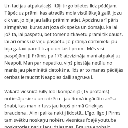
Un tad jau atpakaļceļš. Itāļi tirgo biļetes līdz pēdējam.
Tāpēc uz prāmi, kas atradās mola vistālākajā galā, jozu
cik var, jo bija jau laiks prāmim atiet. Apdzinu arī pāris
sirmgalves, kuras arī joza cik spēka un domāju, kā lai
jož tā, lai paspētu, bet tomēr aizkavētu prāmi tik daudz,
lai arī omes uz viņu paspētu. Jo prāmja darbinieki jau
bija gatavi pacelt trapu un laist prom... Mēs visi
paspējām JJJ Prāmis pa 17€ aizvizināja mani atpakaļ uz
Neapoli. Man par nepatiku, viņš piestāja netālu no
manis jau pieminētā cietokšņa, līdz ar to manas pēdējās
cerības ieraudzīt Neapoles daili sagruva L
Vakarā viesnīcā Billy Idol kompānijā (Tv protams)
notiesāju sieru un izdzēru... jau Romā iegādāto anīsa
šņabi, kas man ir tuvs jau kopš pirmā Grieķijas
brauciena... Aliņi palika naktij lidostā... Līgo, līgo J Pirms
tam svētku noskaņu noķēru viesnīcas foajē youtube
noskatoties pāris Jāņu dziesmas, Brauna epohālo