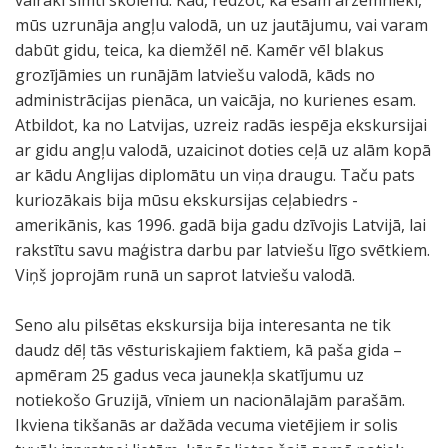
vairāki simti skolēnu. Kad, redzot, ka esam ārzemnieki,
mūs uzrunāja angļu valodā, un uz jautājumu, vai varam
dabūt gidu, teica, ka diemžēl nē. Kamēr vēl blakus
grozījāmies un runājām latviešu valodā, kāds no
administrācijas pienāca, un vaicāja, no kurienes esam.
Atbildot, ka no Latvijas, uzreiz radās iespēja ekskursijai
ar gidu angļu valodā, uzaicinot doties ceļā uz alām kopā
ar kādu Anglijas diplomātu un viņa draugu. Taču pats
kuriozākais bija mūsu ekskursijas ceļabiedrs -
amerikānis, kas 1996. gadā bija gadu dzīvojis Latvijā, lai
rakstītu savu maģistra darbu par latviešu līgo svētkiem.
Viņš joprojām runā un saprot latviešu valodā.
Seno alu pilsētas ekskursija bija interesanta ne tik
daudz dēļ tās vēsturiskajiem faktiem, kā paša gida –
apmēram 25 gadus veca jaunekļa skatījumu uz
notiekošo Gruzijā, vīniem un nacionālajām parašām.
Ikviena tikšanās ar dažāda vecuma vietējiem ir solis