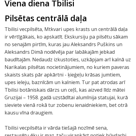
Viena diena Tbilisi
Pilsētas centrālā daļa
Tbilisi vecpilsēta, Mtkvari upes krasts un centrālā daļa
ir vērtīgākais, ko apskatīt. Ekskursiju pa pilsētu sākam
no senajām pirtīm, kuras jau Aleksandrs Puškins un
Aleksandrs Dimā nodēvēja par labākajām jebkad
baudītajām. Nedaudz izkustoties, uzkāpjam arī kalnā uz
Narikalas pilsētas nocietinājumiem, no kuriem paveras
skaists skats pār apkārtni - ķieģeļu krāsas jumtiem,
upes ieleju, baznīcām un kalniem. Tur pat atrodas arī
Tbilisi botāniskais dārzs un ceļš, kas aizved līdz mātei
Gruzijai – 1958. gadā uzstādītai alumīnija statujai, kurā
sieviete vienā rokā tur zobenu ienaidniekiem, bet otrā
kausu vīna draugiem.
Tbilisi vecpilsēta ir vārda tiešajā nozīmē sena,
restaurētu ēku ir maz, taču visapkārt notiek būvdarbi.