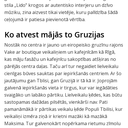
stila „Lido” krogos ar autentisko interjeru un dzīvo
mūziku, zina aizvest tikai vietējie, kuru palīdzība šādā
ceļojumā ir patiesa pievienotā vērtība.
Ko atvest mājās to Gruzijas
Nostāk no centra ir jauno un eiropeisko gruzīnu rajons
Vake ar boutique veikaliņiem un kafejnīcām kā Rīgā,
kas māju fasāžu un kafejnīcu sakoptības atšķiras no
pārējās centra daļas. Taču arī tur negaidiet lielveikalu
cienīgas būves sauktas par iepirkšanās centriem. Ar šo
jautājumu gan Tblisi, gan Gruzijā ir tā kā ir. Joprojām
galvenā iepirkšanās vieta ir tirgus, kur var iegādāties
svaigāko un labāko pārtiku. Lielveikalu ķēdes, kas būtu
sastopamas dažādas pilsētās, vienkārši nav. Pati
pamanāmākā ir pārtikas veikalu ķēde Populi Tbilisi, kur
veikaliņi izmēra ziņā ir krietni mazāki kā mazākā
Maksima. Tur galvenokārt nopērkama rietumu zīmolu