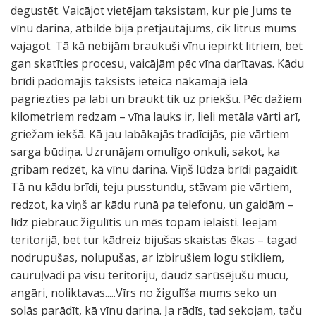
degustēt. Vaicājot vietējam taksistam, kur pie Jums te
vīnu darina, atbilde bija pretjautājums, cik litrus mums
vajagot. Tā kā nebijām braukuši vīnu iepirkt litriem, bet
gan skatīties procesu, vaicājām pēc vīna darītavas. Kādu
brīdi padomājis taksists ieteica nākamajā ielā
pagriezties pa labi un braukt tik uz priekšu. Pēc dažiem
kilometriem redzam – vīna lauks ir, lieli metāla vārti arī,
griežam iekšā. Kā jau labākajās tradīcijās, pie vārtiem
sarga būdiņa. Uzrunājam omulīgo onkuli, sakot, ka
gribam redzēt, kā vīnu darina. Viņš lūdza brīdi pagaidīt.
Tā nu kādu brīdi, teju pusstundu, stāvam pie vārtiem,
redzot, ka viņš ar kādu runā pa telefonu, un gaidām –
līdz piebrauc žigulītis un mēs topam ielaisti. Ieejam
teritorijā, bet tur kādreiz bijušas skaistas ēkas – tagad
nodrupušas, nolupušas, ar izbirušiem logu stikliem,
cauruļvadi pa visu teritoriju, daudz sarūsējušu mucu,
angāri, noliktavas.....Vīrs no žigulīša mums seko un
solās parādīt, kā vīnu darina. Ja rādīs, tad sekojam, taču