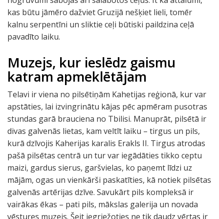
nogruvumi sabojās arī salabotos ceļus. It kā attālumi,
kas būtu jāmēro dažviet Gruzijā nešķiet lieli, tomēr
kalnu serpentīni un sliktie ceļi būtiski paildzina ceļā
pavadīto laiku.
Muzejs, kur ieslēdz gaismu
katram apmeklētājam
Telavi ir viena no pilsētiņām Kahetijas reģionā, kur var
apstāties, lai izvingrinātu kājas pēc apmēram pusotras
stundas garā brauciena no Tbilisi. Manuprāt, pilsētā ir
divas galvenās lietas, kam veltīt laiku – tirgus un pils,
kurā dzīvojis Kaherijas karalis Erakls II. Tirgus atrodas
pašā pilsētas centrā un tur var iegādāties tikko ceptu
maizi, gardus sierus, garšvielas, ko paņemt līdzi uz
mājām, ogas un vienkārši paskatīties, kā notiek pilsētas
galvenās artērijas dzīve. Savukārt pils kompleksā ir
vairākas ēkas – pati pils, mākslas galerija un novada
vēstures muzejs. Šeit iegriežoties ne tik daudz vērtas ir