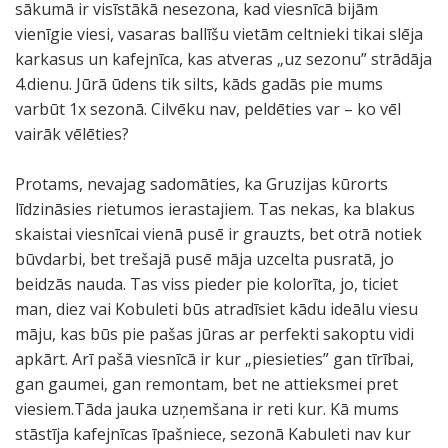
sākumā ir visīstākā nesezona, kad viesnīcā bijām
vienīgie viesi, vasaras ballīšu vietām celtnieki tikai slēja
karkasus un kafejnīca, kas atveras „uz sezonu” strādāja
4.dienu. Jūrā ūdens tik silts, kāds gadās pie mums
varbūt 1x sezonā. Cilvēku nav, peldēties var – ko vēl
vairāk vēlēties?
Protams, nevajag sadomāties, ka Gruzijas kūrorts
līdzināsies rietumos ierastajiem. Tas nekas, ka blakus
skaistai viesnīcai vienā pusē ir grauzts, bet otrā notiek
būvdarbi, bet trešajā pusē māja uzcelta pusratā, jo
beidzās nauda. Tas viss pieder pie kolorīta, jo, ticiet
man, diez vai Kobuleti būs atradīsiet kādu ideālu viesu
māju, kas būs pie pašas jūras ar perfekti sakoptu vidi
apkārt. Arī pašā viesnīcā ir kur „piesieties” gan tīrībai,
gan gaumei, gan remontam, bet ne attieksmei pret
viesiem.Tāda jauka uzņemšana ir reti kur. Kā mums
stāstīja kafejnīcas īpašniece, sezonā Kabuleti nav kur