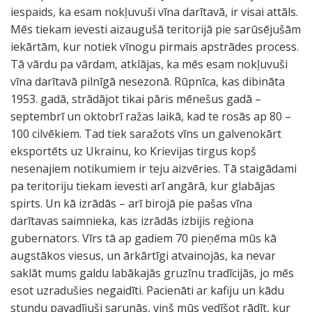
iespaids, ka esam nokļuvuši vīna darītavā, ir visai attāls.
Mēs tiekam ievesti aizaugušā teritorijā pie sarūsējušām
iekārtām, kur notiek vīnogu pirmais apstrādes process.
Tā vārdu pa vārdam, atklājas, ka mēs esam nokļuvuši
vīna darītavā pilnīgā nesezonā. Rūpnīca, kas dibināta
1953. gadā, strādājot tikai pāris mēnešus gadā –
septembrī un oktobrī ražas laikā, kad te rosās ap 80 –
100 cilvēkiem. Tad tiek saražots vīns un galvenokārt
eksportēts uz Ukrainu, ko Krievijas tirgus kopš
nesenajiem notikumiem ir teju aizvēries. Tā staigādami
pa teritoriju tiekam ievesti arī angārā, kur glabājas
spirts. Un kā izrādās – arī birojā pie pašas vīna
darītavas saimnieka, kas izrādās izbijis reģiona
gubernators. Vīrs tā ap gadiem 70 pieņēma mūs kā
augstākos viesus, un ārkārtīgi atvainojās, ka nevar
saklāt mums galdu labākajās gruzīnu tradīcijās, jo mēs
esot uzradušies negaidīti. Pacienāti ar kafiju un kādu
stundu pavadījuši sarunās, viņš mūs vedīšot rādīt, kur