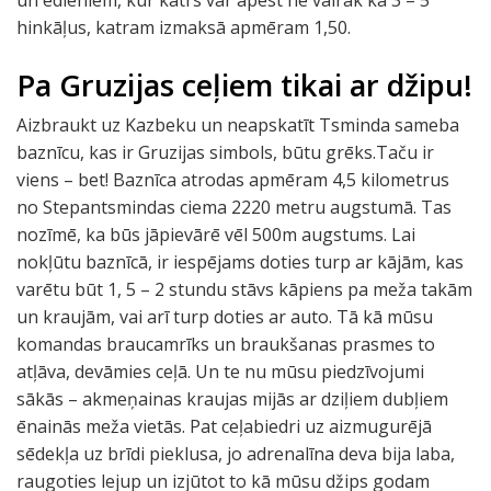
un ēdieniem, kur katrs var apēst ne vairāk kā 3 – 5
hinkāļus, katram izmaksā apmēram 1,50.
Pa Gruzijas ceļiem tikai ar džipu!
Aizbraukt uz Kazbeku un neapskatīt Tsminda sameba
baznīcu, kas ir Gruzijas simbols, būtu grēks.Taču ir
viens – bet! Baznīca atrodas apmēram 4,5 kilometrus
no Stepantsmindas ciema 2220 metru augstumā. Tas
nozīmē, ka būs jāpievārē vēl 500m augstums. Lai
nokļūtu baznīcā, ir iespējams doties turp ar kājām, kas
varētu būt 1, 5 – 2 stundu stāvs kāpiens pa meža takām
un kraujām, vai arī turp doties ar auto. Tā kā mūsu
komandas braucamrīks un braukšanas prasmes to
atļāva, devāmies ceļā. Un te nu mūsu piedzīvojumi
sākās – akmeņainas kraujas mijās ar dziļiem dubļiem
ēnainās meža vietās. Pat ceļabiedri uz aizmugurējā
sēdekļa uz brīdi pieklusa, jo adrenalīna deva bija laba,
raugoties lejup un izjūtot to kā mūsu džips godam