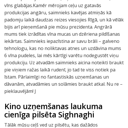
vīns glabājas.Kamēr mērojam ceļu uz gatavās
produkcijas angāru, saimnieks kavējas atmiņās kā
padomju laikā daudzas reizes viesojies Rīgā, un kā vēlāk
bijis arī pieņemšanā pie mūsu prezidenta. Angrārā
mums tiek izrādītas vīna mucas un dzēriena pildīšanas
iekārtas. Saimnieks iepazīstina ar savu brāli – galveno
tehnologu, kas no noliktavas atnes un uzdāvina mums
6 vīna pudeles, lai mēs kārtīgi varētu nodegustēt viņu
produkciju. Uz atvadām saimnieks aicina noteikti braukt
pie viņiem ražas laikā rudenī, jo tad te viss notiek pa
īstam. Pārlaimīgi no fantastiskās uzņemšanas un
dāvanām, atvadāmies un solāmies braukt atkal. Nu re –
pieklauvējām! J
Kino uzņemšanas laukuma
cienīga pilsēta Sighnaghi
Tālāk mūsu ceļš ved uz pilsētu, kas dažādos