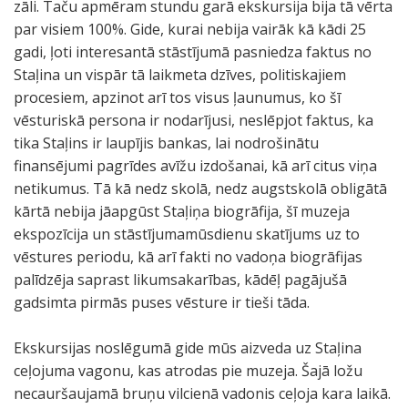
zāli. Taču apmēram stundu garā ekskursija bija tā vērta
par visiem 100%. Gide, kurai nebija vairāk kā kādi 25
gadi, ļoti interesantā stāstījumā pasniedza faktus no
Staļina un vispār tā laikmeta dzīves, politiskajiem
procesiem, apzinot arī tos visus ļaunumus, ko šī
vēsturiskā persona ir nodarījusi, neslēpjot faktus, ka
tika Staļins ir laupījis bankas, lai nodrošinātu
finansējumi pagrīdes avīžu izdošanai, kā arī citus viņa
netikumus. Tā kā nedz skolā, nedz augstskolā obligātā
kārtā nebija jāapgūst Staļiņa biogrāfija, šī muzeja
ekspozīcija un stāstījumamūsdienu skatījums uz to
vēstures periodu, kā arī fakti no vadoņa biogrāfijas
palīdzēja saprast likumsakarības, kādēļ pagājušā
gadsimta pirmās puses vēsture ir tieši tāda.
Ekskursijas noslēgumā gide mūs aizveda uz Staļina
ceļojuma vagonu, kas atrodas pie muzeja. Šajā ložu
necauršaujamā bruņu vilcienā vadonis ceļoja kara laikā.