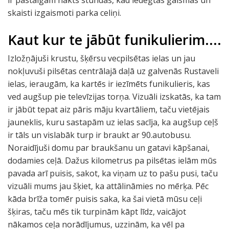
ir pastaigām nakts stundās, kad iedegtas gaismas un
skaisti izgaismoti parka celiņi.
Kaut kur te jābūt funikulierim....
Izložņājuši krustu, šķērsu vecpilsētas ielas un jau
nokļuvuši pilsētas centrālajā daļā uz galvenās Rustaveli
ielas, ieraugām, ka kartēs ir iezīmēts funikulieris, kas
ved augšup pie televīzijas torņa. Vizuāli izskatās, ka tam
ir jābūt tepat aiz pāris māju kvartāliem, taču vietējais
jauneklis, kuru sastapām uz ielas sacīja, ka augšup ceļš
ir tāls un vislabāk turp ir braukt ar 90.autobusu.
Noraidījuši domu par braukšanu un gatavi kāpšanai,
dodamies ceļā. Dažus kilometrus pa pilsētas ielām mūs
pavada arī puisis, sakot, ka viņam uz to pašu pusi, taču
vizuāli mums jau šķiet, ka attālināmies no mērķa. Pēc
kāda brīža tomēr puisis saka, ka šai vietā mūsu ceļi
šķiras, taču mēs tik turpinām kāpt līdz, vaicājot
nākamos ceļa norādījumus, uzzinām, ka vēl pa