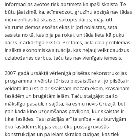
informācijas avotos tiek apzīmēta kā īpaši skaista. Te
būtu jāatzīmē, ka, acīmredzot, gruzīnu apziņā nav tādas
mērvienības kā skaists, sakopts dārzs, māja utt.
Vairums ciemos esošās ēkas ir ļoti nolaistas, sēta
sasista no tā, kas bija pa rokai, un tāda lieta kā puķu
dārzs ir ārkārtīga ekstra. Protams, liela daļa problēmas
ir sliktā ekonomiskā situācija, kas neļauj veikt daudzus
uzlabošanas darbus, taču tas nav vienīgais iemesls.
2007. gadā uzsāktā vērienīgā pilsētas rekonstrukcijas
programma ir vērsta tūristu piesaistīšanai, jo pilsēta ir
veidota itāļu stilā ar skaistām mazām ēkām, krāsainām
fasādēm un bruģētām ielām. Taču staigājot pa šo
mākslīgo pasauli,ir sajūta, ka esmu nevis Gruzijā, bet
gan kādā kino uzņemšanas paviljonā, kur skaistas ir
tikai fasādes. Tas izrādījās arī taisnība – aiz burvīgām
ēku fasādēm slēpjas veco ēku pussagruvušās
konstrukcijas un pa ielām skraida cūciņas, kas tiek