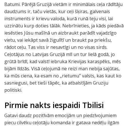
Batumi. Pārējā Gruzijā vietām ir minimālais ceļa rādītāju
daudzums ir, taču vietās, kur ceļi šķiras, galvenais
instruments ir krievu valoda, kurā runā teju visi, lai
uzzinātu kurp doties tālāk. Nebrīnieties, ja kāds piedāvā
iesēsties Jūsu mašīnā un aizbraukt parādīt vajadzīgo
vietu, vai iekāpt savā žigulītī un braukt pa priekšu,
rādot ceļu. Tas viss ir nesavtīgi un no visas sirds.
Ceļotājus no Latvijas Gruzijā mīl un tur lielā godā, jo
grūtā brīdī, kad valstī iebruka Krievijas karaspēks, mēs
bijām līdzās. Visā ceļojumā ne reizi man nebija sajūtas,
ka mūs ciena, ka esam no „rietumu” valsts, kas kaut ko
sasniegusi, bet tieši tāpēc, ka atbalstījām Gruziju
politiski.
Pirmie nakts iespaidi Tbilisi
Gatavi daudz pozitīvām emocijām un piedzīvojumiem
piecu cilvēku ceļotāju komanda ir gatava nedēļu ilgām