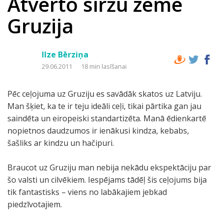
Atvērto siržu zeme
Gruzija
Ilze Bērziņa
29.06.2011
18 min lasīšanai
Pēc ceļojuma uz Gruziju es savādāk skatos uz Latviju.
Man šķiet, ka te ir teju ideāli ceļi, tikai pārtika gan jau
saindēta un eiropeiski standartizēta. Manā ēdienkartē
nopietnos daudzumos ir ienākusi kindza, kebabs,
šašliks ar kindzu un hačipuri.
Braucot uz Gruziju man nebija nekādu ekspektāciju par
šo valsti un cilvēkiem. Iespējams tādēļ šis ceļojums bija
tik fantastisks – viens no labākajiem jebkad
piedzīvotajiem.