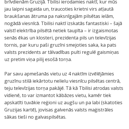
brīvdienām Gruzijā. Tbilisi ierodamies naktī, kur mūs
jau laipni sagaida un, traucoties krietni virs atļautā
braukšanas ātruma pa naksnīgajām pilsētas ielām,
nogādā viesnīcā. Tbilisi naktī izskatās fantastiski – šajā
valstī elektrība pilsētā netiek taupīta – ir izgaismotas
senās ēkas un klosteri, prezidenta pils un televīzijas
tornis, par kuru paši gruzīni smejoties saka, ka pats
valsts prezidents ar tālvadības pulti regulē gaismiņas
uz pretim viņa pilij esošā torņa.
Par savu apmešanās vietu uz 4 naktīm izvēlējāmies
gruzīnu stilā iekārtotu nelielu viesnīcu pilsētas centrā,
teju televīzijas torņa pakājē. Tā kā Tbilisi atrodas valsts
vidienē, to var izmantot kābāzes vietu, kamēr tiek
apskatīti tuvākie reģioni uz augšu un pa labi (skatoties
Gruzijas kartē), jovisas galvenās valsts maģistrāles
sākas tieši no galvaspilsētas.