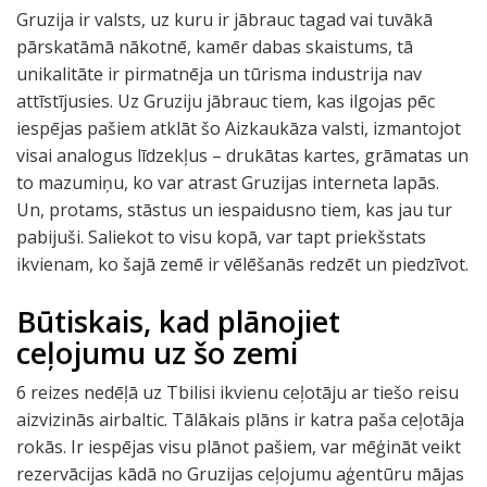
Gruzija ir valsts, uz kuru ir jābrauc tagad vai tuvākā
pārskatāmā nākotnē, kamēr dabas skaistums, tā
unikalitāte ir pirmatnēja un tūrisma industrija nav
attīstījusies. Uz Gruziju jābrauc tiem, kas ilgojas pēc
iespējas pašiem atklāt šo Aizkaukāza valsti, izmantojot
visai analogus līdzekļus – drukātas kartes, grāmatas un
to mazumiņu, ko var atrast Gruzijas interneta lapās.
Un, protams, stāstus un iespaidusno tiem, kas jau tur
pabijuši. Saliekot to visu kopā, var tapt priekšstats
ikvienam, ko šajā zemē ir vēlēšanās redzēt un piedzīvot.
Būtiskais, kad plānojiet
ceļojumu uz šo zemi
6 reizes nedēļā uz Tbilisi ikvienu ceļotāju ar tiešo reisu
aizvizinās airbaltic. Tālākais plāns ir katra paša ceļotāja
rokās. Ir iespējas visu plānot pašiem, var mēģināt veikt
rezervācijas kādā no Gruzijas ceļojumu aģentūru mājas