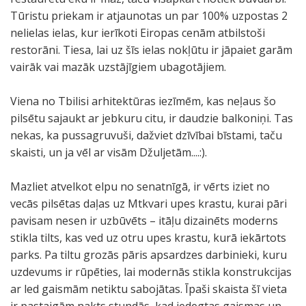
Tūristu priekam ir atjaunotas un par 100% uzpostas 2
nelielas ielas, kur ierīkoti Eiropas cenām atbilstoši
restorāni. Tiesa, lai uz šīs ielas nokļūtu ir jāpaiet garām
vairāk vai mazāk uzstājīgiem ubagotājiem.
Viena no Tbilisi arhitektūras iezīmēm, kas neļaus šo
pilsētu sajaukt ar jebkuru citu, ir daudzie balkoniņi. Tas
nekas, ka pussagruvuši, dažviet dzīvībai bīstami, taču
skaisti, un ja vēl ar visām Džuljetām....:).
Mazliet atvelkot elpu no senatnīgā, ir vērts iziet no
vecās pilsētas daļas uz Mtkvari upes krastu, kurai pāri
pavisam nesen ir uzbūvēts – itāļu dizainēts moderns
stikla tilts, kas ved uz otru upes krastu, kurā iekārtots
parks. Pa tiltu grozās pāris apsardzes darbinieki, kuru
uzdevums ir rūpēties, lai modernās stikla konstrukcijas
ar led gaismām netiktu sabojātas. Īpaši skaista šī vieta