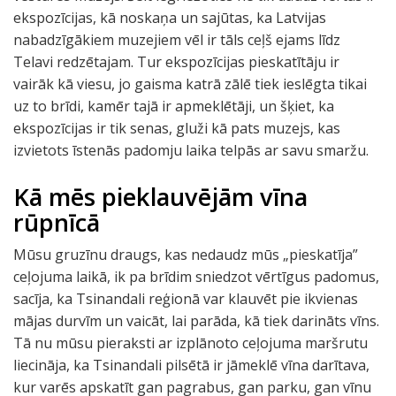
ekspozīcijas, kā noskaņa un sajūtas, ka Latvijas
nabadzīgākiem muzejiem vēl ir tāls ceļš ejams līdz
Telavi redzētajam. Tur ekspozīcijas pieskatītāju ir
vairāk kā viesu, jo gaisma katrā zālē tiek ieslēgta tikai
uz to brīdi, kamēr tajā ir apmeklētāji, un šķiet, ka
ekspozīcijas ir tik senas, gluži kā pats muzejs, kas
izvietots īstenās padomju laika telpās ar savu smaržu.
Kā mēs pieklauvējām vīna
rūpnīcā
Mūsu gruzīnu draugs, kas nedaudz mūs „pieskatīja”
ceļojuma laikā, ik pa brīdim sniedzot vērtīgus padomus,
sacīja, ka Tsinandali reģionā var klauvēt pie ikvienas
mājas durvīm un vaicāt, lai parāda, kā tiek darināts vīns.
Tā nu mūsu pieraksti ar izplānoto ceļojuma maršrutu
liecināja, ka Tsinandali pilsētā ir jāmeklē vīna darītava,
kur varēs apskatīt gan pagrabus, gan parku, gan vīnu