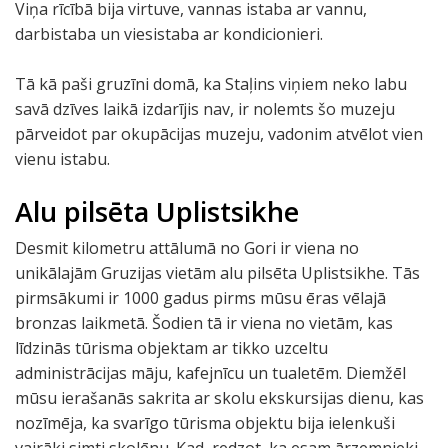
Viņa rīcībā bija virtuve, vannas istaba ar vannu,
darbistaba un viesistaba ar kondicionieri.
Tā kā paši gruzīni domā, ka Staļins viņiem neko labu
savā dzīves laikā izdarījis nav, ir nolemts šo muzeju
pārveidot par okupācijas muzeju, vadonim atvēlot vien
vienu istabu.
Alu pilsēta Uplistsikhe
Desmit kilometru attālumā no Gori ir viena no
unikālajām Gruzijas vietām alu pilsēta Uplistsikhe. Tās
pirmsākumi ir 1000 gadus pirms mūsu ēras vēlajā
bronzas laikmetā. Šodien tā ir viena no vietām, kas
līdzinās tūrisma objektam ar tikko uzceltu
administrācijas māju, kafejnīcu un tualetēm. Diemžēl
mūsu ierašanās sakrita ar skolu ekskursijas dienu, kas
nozīmēja, ka svarīgo tūrisma objektu bija ielenkuši