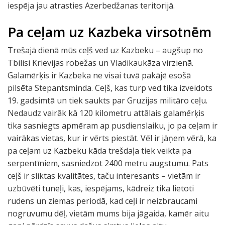
iespēja jau atrasties Azerbedžanas teritorijā.
Pa ceļam uz Kazbeka virsotnēm
Trešajā dienā mūs ceļš ved uz Kazbeku – augšup no
Tbilisi Krievijas robežas un Vladikaukāza virzienā.
Galamērķis ir Kazbeka ne visai tuvā pakājē esošā
pilsēta Stepantsminda. Ceļš, kas turp ved tika izveidots
19. gadsimtā un tiek saukts par Gruzijas militāro ceļu.
Nedaudz vairāk kā 120 kilometru attālais galamērķis
tika sasniegts apmēram ap pusdienslaiku, jo pa ceļam ir
vairākas vietas, kur ir vērts piestāt. Vēl ir jāņem vērā, ka
pa ceļam uz Kazbeku kāda trešdaļa tiek veikta pa
serpentīniem, sasniedzot 2400 metru augstumu. Pats
ceļš ir sliktas kvalitātes, taču interesants – vietām ir
uzbūvēti tuneļi, kas, iespējams, kādreiz tika lietoti
rudens un ziemas periodā, kad ceļi ir neizbraucami
nogruvumu dēļ, vietām mums bija jāgaida, kamēr aitu