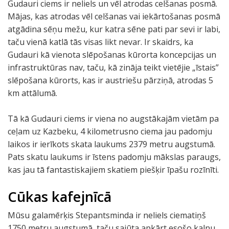
Gudauri ciems ir neliels un vēl atrodas celšanas posmā.
Mājas, kas atrodas vēl celšanas vai iekārtošanas posmā
atgādina sēņu mežu, kur katra sēne pati par sevi ir labi,
taču vienā katlā tās visas likt nevar. Ir skaidrs, ka
Gudauri kā vienota slēpošanas kūrorta koncepcijas un
infrastruktūras nav, taču, kā zināja teikt vietējie „īstais”
slēpošana kūrorts, kas ir austriešu pārziņā, atrodas 5
km attālumā.
Tā kā Gudauri ciems ir viena no augstākajām vietām pa
ceļam uz Kazbeku, 4 kilometrusno ciema jau padomju
laikos ir ierīkots skata laukums 2379 metru augstumā.
Pats skatu laukums ir īstens padomju mākslas paraugs,
kas jau tā fantastiskajiem skatiem piešķir īpašu rozīnīti.
Cūkas kafejnīcā
Mūsu galamērķis Stepantsminda ir neliels ciematiņš
1750 metru augstumā, taču sajūta apkārt esošo kalnu