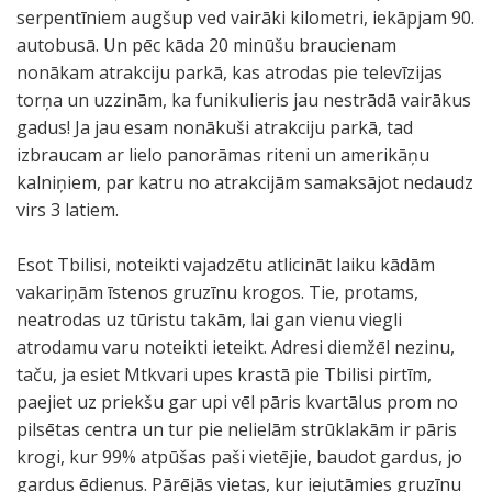
serpentīniem augšup ved vairāki kilometri, iekāpjam 90.
autobusā. Un pēc kāda 20 minūšu braucienam
nonākam atrakciju parkā, kas atrodas pie televīzijas
torņa un uzzinām, ka funikulieris jau nestrādā vairākus
gadus! Ja jau esam nonākuši atrakciju parkā, tad
izbraucam ar lielo panorāmas riteni un amerikāņu
kalniņiem, par katru no atrakcijām samaksājot nedaudz
virs 3 latiem.
Esot Tbilisi, noteikti vajadzētu atlicināt laiku kādām
vakariņām īstenos gruzīnu krogos. Tie, protams,
neatrodas uz tūristu takām, lai gan vienu viegli
atrodamu varu noteikti ieteikt. Adresi diemžēl nezinu,
taču, ja esiet Mtkvari upes krastā pie Tbilisi pirtīm,
paejiet uz priekšu gar upi vēl pāris kvartālus prom no
pilsētas centra un tur pie nelielām strūklakām ir pāris
krogi, kur 99% atpūšas paši vietējie, baudot gardus, jo
gardus ēdienus. Pārējās vietas, kur iejutāmies gruzīnu