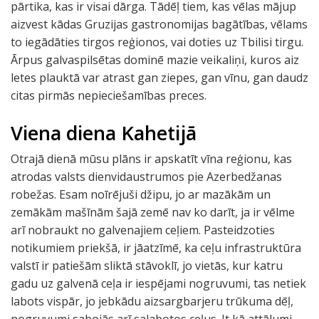
pārtika, kas ir visai dārga. Tādēļ tiem, kas vēlas mājup
aizvest kādas Gruzijas gastronomijas bagātības, vēlams
to iegādāties tirgos reģionos, vai doties uz Tbilisi tirgu.
Ārpus galvaspilsētas dominē mazie veikaliņi, kuros aiz
letes plauktā var atrast gan ziepes, gan vīnu, gan daudz
citas pirmās nepieciešamības preces.
Viena diena Kahetijā
Otrajā dienā mūsu plāns ir apskatīt vīna reģionu, kas
atrodas valsts dienvidaustrumos pie Azerbedžanas
robežas. Esam noīrējuši džipu, jo ar mazākām un
zemākām mašīnām šajā zemē nav ko darīt, ja ir vēlme
arī nobraukt no galvenajiem ceļiem. Pasteidzoties
notikumiem priekšā, ir jāatzīmē, ka ceļu infrastruktūra
valstī ir patiešām sliktā stāvoklī, jo vietās, kur katru
gadu uz galvenā ceļa ir iespējami nogruvumi, tas netiek
labots vispār, jo jebkādu aizsargbarjeru trūkuma dēļ,