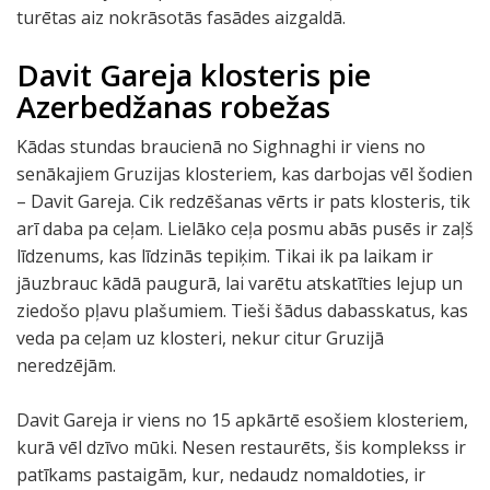
turētas aiz nokrāsotās fasādes aizgaldā.
Davit Gareja klosteris pie
Azerbedžanas robežas
Kādas stundas braucienā no Sighnaghi ir viens no
senākajiem Gruzijas klosteriem, kas darbojas vēl šodien
– Davit Gareja. Cik redzēšanas vērts ir pats klosteris, tik
arī daba pa ceļam. Lielāko ceļa posmu abās pusēs ir zaļš
līdzenums, kas līdzinās tepiķim. Tikai ik pa laikam ir
jāuzbrauc kādā paugurā, lai varētu atskatīties lejup un
ziedošo pļavu plašumiem. Tieši šādus dabasskatus, kas
veda pa ceļam uz klosteri, nekur citur Gruzijā
neredzējām.
Davit Gareja ir viens no 15 apkārtē esošiem klosteriem,
kurā vēl dzīvo mūki. Nesen restaurēts, šis komplekss ir
patīkams pastaigām, kur, nedaudz nomaldoties, ir