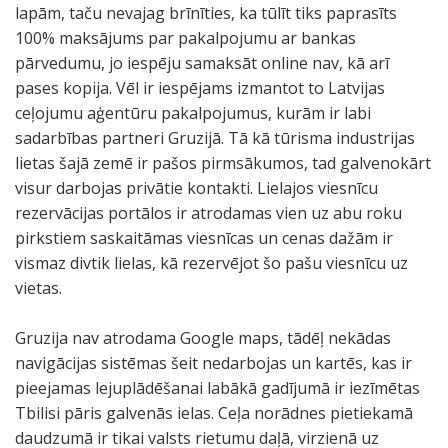
lapām, taču nevajag brīnīties, ka tūlīt tiks paprasīts
100% maksājums par pakalpojumu ar bankas
pārvedumu, jo iespēju samaksāt online nav, kā arī
pases kopija. Vēl ir iespējams izmantot to Latvijas
ceļojumu aģentūru pakalpojumus, kurām ir labi
sadarbības partneri Gruzijā. Tā kā tūrisma industrijas
lietas šajā zemē ir pašos pirmsākumos, tad galvenokārt
visur darbojas privātie kontakti. Lielajos viesnīcu
rezervācijas portālos ir atrodamas vien uz abu roku
pirkstiem saskaitāmas viesnīcas un cenas dažām ir
vismaz divtik lielas, kā rezervējot šo pašu viesnīcu uz
vietas.
Gruzija nav atrodama Google maps, tādēļ nekādas
navigācijas sistēmas šeit nedarbojas un kartēs, kas ir
pieejamas lejuplādēšanai labākā gadījumā ir iezīmētas
Tbilisi pāris galvenās ielas. Ceļa norādnes pietiekamā
daudzumā ir tikai valsts rietumu daļā, virzienā uz