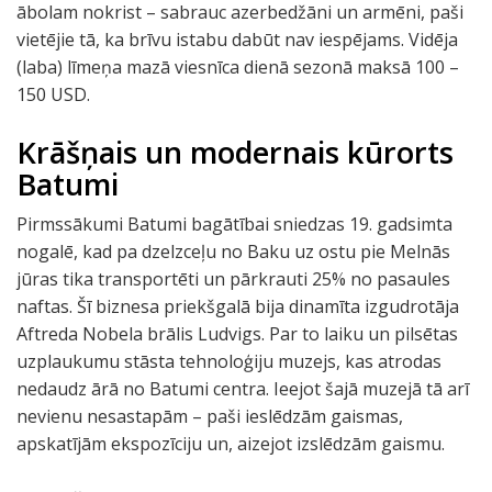
ābolam nokrist – sabrauc azerbedžāni un armēni, paši
vietējie tā, ka brīvu istabu dabūt nav iespējams. Vidēja
(laba) līmeņa mazā viesnīca dienā sezonā maksā 100 –
150 USD.
Krāšņais un modernais kūrorts
Batumi
Pirmssākumi Batumi bagātībai sniedzas 19. gadsimta
nogalē, kad pa dzelzceļu no Baku uz ostu pie Melnās
jūras tika transportēti un pārkrauti 25% no pasaules
naftas. Šī biznesa priekšgalā bija dinamīta izgudrotāja
Aftreda Nobela brālis Ludvigs. Par to laiku un pilsētas
uzplaukumu stāsta tehnoloģiju muzejs, kas atrodas
nedaudz ārā no Batumi centra. Ieejot šajā muzejā tā arī
nevienu nesastapām – paši ieslēdzām gaismas,
apskatījām ekspozīciju un, aizejot izslēdzām gaismu.