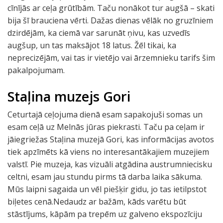
cīnījās ar ceļa grūtībām. Taču nonākot tur augšā – skati
bija šī brauciena vērti. Dažas dienas vēlāk no gruzīniem
dzirdējām, ka ciemā var sarunāt ņivu, kas uzvedīs
augšup, un tas maksājot 18 latus. Žēl tikai, ka
neprecizējām, vai tas ir vietējo vai ārzemnieku tarifs šim
pakalpojumam.
Staļina muzejs Gori
Ceturtajā ceļojuma dienā esam sapakojuši somas un
esam ceļā uz Melnās jūras piekrasti. Taču pa ceļam ir
jāiegriežas Staļina muzejā Gori, kas informācijas avotos
tiek apzīmēts kā viens no interesantākajiem muzejiem
valstī. Pie muzeja, kas vizuāli atgādina austrumniecisku
celtni, esam jau stundu pirms tā darba laika sākuma.
Mūs laipni sagaida un vēl piešķir gidu, jo tas ietilpstot
biļetes cenā.Nedaudz ar bažām, kāds varētu būt
stāstījums, kāpām pa trepēm uz galveno ekspozīciju