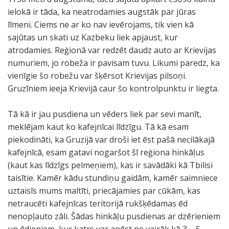
ielokā ir tāda, ka neatrodamies augstāk par jūras
līmeni. Ciems ne ar ko nav ievērojams, tik vien kā
sajūtas un skati uz Kazbeku liek apjaust, kur
atrodamies. Reģionā var redzēt daudz auto ar Krievijas
numuriem, jo robeža ir pavisam tuvu. Likumi paredz, ka
vienīgie šo robežu var šķērsot Krievijas pilsoņi.
Gruzīniem ieeja Krievijā caur šo kontrolpunktu ir liegta.
Tā kā ir jau pusdiena un vēders liek par sevi manīt,
meklējam kaut ko kafejnīcai līdzīgu. Tā kā esam
piekodināti, ka Gruzijā var droši iet ēst pašā necilākajā
kafejnīcā, esam gatavi nogaršot šī reģiona hinkāļus
(kaut kas līdzīgs pelmeņiem), kas ir savādāki kā Tbilisi
taisītie. Kamēr kādu stundiņu gaidām, kamēr saimniece
uztaisīs mums maltīti, priecājamies par cūkām, kas
netraucēti kafejnīcas teritorijā rukšķēdamas ēd
nenopļauto zāli. Šādas hinkāļu pusdienas ar dzērieniem