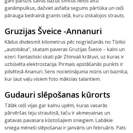
gani pārdzīs savus dažus simtus lielos aitu
ganāmpulkus, dažviet asfalta segums pārtūka un ceļš
pārauga bedrainā grants ceļā, kuru izskalojos strauts.
Gruzijas Šveice -Annanuri
Kādus divdesmit kilometrus pēc nogriežanās no Tbilisi
„autobāņa”, skatam paveras Gruzijas Šveice – kalni un
ezeri. Fantastiski skati pār Zhinvali krātuvi, uz kuras ir
uzbūvēta elektrostacija. Pirmais apstāšanās punkts ir
pilsētiņā Ananuri. Sens nocietinājuma mūris un baznīca,
kur ļaut vaļu visiem foto mākslas talantiem.
Gudauri slēpošanas kūrorts
Tālāk ceļš vijas gar kalnu upēm, kuras vasarās
pārvēršas teju strautiņā, taču ir akmeņainas un
gatavas pavasara kūstošajiem sniegiem. Labākie
sniega mēneši slēpošanai ir janvāris un februāris. Pats