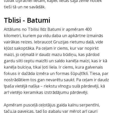
tuvāk izpratnei lietām, kāpēc lietas šajā zemē notiek
tieši tā un ne savādāk.
Tblisi - Batumi
Attālums no Tbilisi līdz Batumi ir apmēram 400
kilometri, kuriem pa vidu daba un apkārtne izmainās
vairākas reizes. Iebraucot Gruzijas rietumu daļā, vide
kļūst sakoptāka. Pa ceļam ir ciems, kur var nopirkt
maizi, jo ceļmalā ir daudz mazu būdiņu, kas pārdod
gardu silti ceptu maizīti un saldo kanēļa maizi, kas ir kā
kanēļa bulciņa, tikai ļoti liela. Ir ciems, kura galvenais
fokuss ir dažāda izmēra un formas šūpuļtīkli. Tiesa, par
nostrādātiem tos gan nevarētu saukt. Pa ceļam ir daudz
īpaša vietējā našķa – riekstu vīnogu sulā pārdevēji, kā
arī vietējo keramikas izstrādājumu pārdevēji.
Apmēram pusceļā ceļotājus gaida kalnu serpentīni,
taču,ja paveicas, tad šo gabalu var mērot arī cauri