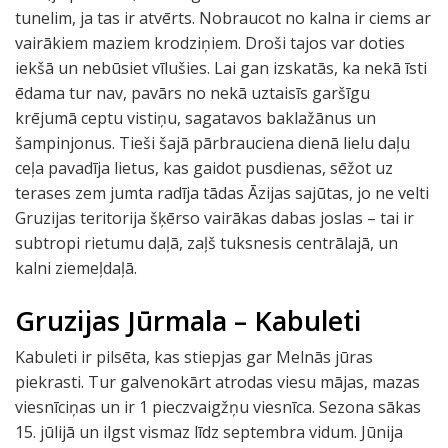
tunelim, ja tas ir atvērts. Nobraucot no kalna ir ciems ar
vairākiem maziem krodziņiem. Droši tajos var doties
iekšā un nebūsiet vīlušies. Lai gan izskatās, ka nekā īsti
ēdama tur nav, pavārs no nekā uztaisīs garšīgu
krējumā ceptu vistiņu, sagatavos baklažānus un
šampinjonus. Tieši šajā pārbrauciena dienā lielu daļu
ceļa pavadīja lietus, kas gaidot pusdienas, sēžot uz
terases zem jumta radīja tādas Āzijas sajūtas, jo ne velti
Gruzijas teritorija šķērso vairākas dabas joslas – tai ir
subtropi rietumu daļā, zaļš tuksnesis centrālajā, un
kalni ziemeļdaļā.
Gruzijas Jūrmala – Kabuleti
Kabuleti ir pilsēta, kas stiepjas gar Melnās jūras
piekrasti. Tur galvenokārt atrodas viesu mājas, mazas
viesnīciņas un ir 1 pieczvaigžņu viesnīca. Sezona sākas
15. jūlijā un ilgst vismaz līdz septembra vidum. Jūnija