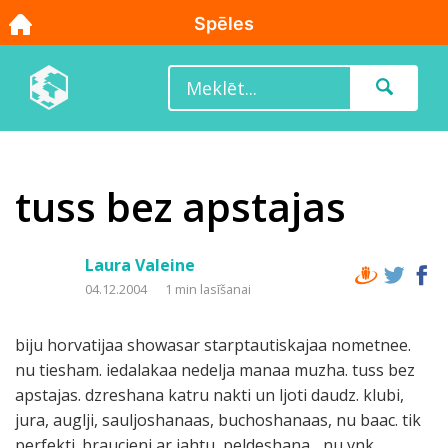
tuss bez apstajas
Laura Valeine
04.12.2004
1 min lasīšanai
biju horvatijaa showasar starptautiskajaa nometnee.
nu tiesham. iedalakaa nedelja manaa muzha. tuss bez
apstajas. dzreshana katru nakti un ljoti daudz. klubi,
jura, auglji, sauljoshanaas, buchoshanaas, nu baac. tik
perfekti. braucieni ar jahtu, peldeshana... nu vnk