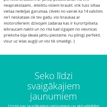
neaprakstaami... ieteiktu visiem braukt. vnk tuss siltaa
vietaa nedeljas garumaa. cilveki no vairak ka 14 valstiim.
ne1 neskataas cik tev gadu. visi braukaa ar
motorolleriem. dzivojam zadaraa kas ir kurortpilseta.
iebraucam naktii un no rita kad izgajam no viesnicas
prieksha bija ideala jahtu piestatne. nu pilnigi perfekti.
visur uz ielas auglji un visi tik smaidigi. :)
Seko līdzi
svaigākajiem
jaunumiem
Uzzini par jaunākajiem ceļojumiem un aktualitātēm