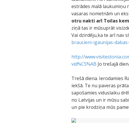
estrādes malā laukumiņu na
vasaras nometnām un eksk
otru nakti arī Toilas ke
ziņā tas ir mūsuprāt visizd
Vai dzirdēju,ka te arī nav sl
braucieni-igaunijas-daba
http://www.visitestonia
vid%C5%AB
Jo trešajā dien
Trešā diena. Ierodamies Ra
iekšā. Te nu paveras prāta
sapošamies viduslaiku drē
no Latvijas un ir mūsu sabi
un pie krodziņa mūs pamet,