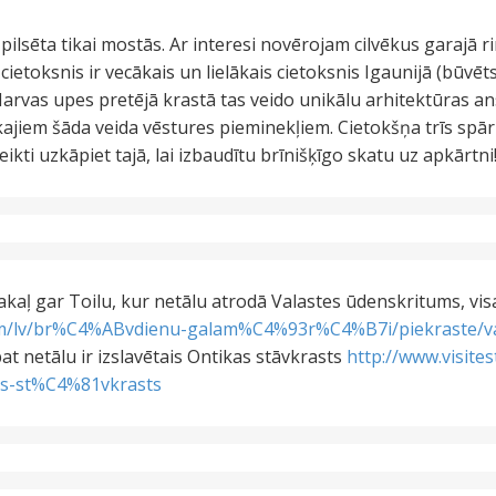
 pilsēta tikai mostās. Ar interesi novērojam cilvēkus garajā 
cietoksnis ir vecākais un lielākais cietoksnis Igaunijā (būvēt
arvas upes pretējā krastā tas veido unikālu arhitektūras ans
ajiem šāda veida vēstures pieminekļiem. Cietokšņa trīs spār
ikti uzkāpiet tajā, lai izbaudītu brīnišķīgo skatu uz apkārtni
aļ gar Toilu, kur netālu atrodā Valastes ūdenskritums, visa
com/lv/br%C4%ABvdienu-galam%C4%93r%C4%B7i/piekraste/va
t netālu ir izslavētais Ontikas stāvkrasts
http://www.visite
-st%C4%81vkrasts