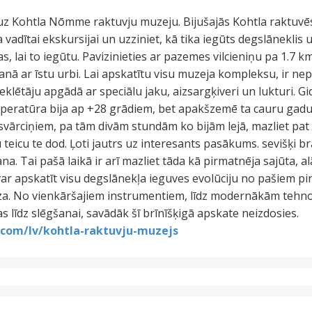
z Kohtla Nōmme raktuvju muzeju. Bijušajās Kohtla raktuvēs
a vadītai ekskursijai un uzziniet, kā tika iegūts degslāneklis 
s, lai to iegūtu. Pavizinieties ar pazemes vilcieniņu pa 1.7
nā ar īstu urbi. Lai apskatītu visu muzeja kompleksu, ir nep
lētāju apgādā ar speciālu jaku, aizsargķiveri un lukturi. Gid
peratūra bija ap +28 grādiem, bet apakšzemē ta cauru gadu ir 
 svārciņiem, pa tām divām stundām ko bijām lejā, mazliet pat 
u teicu te dod. Ļoti jautrs uz interesants pasākums. sevišķi br
na. Tai pašā laikā ir arī mazliet tāda kā pirmatnēja sajūta,
var apskatīt visu degslānekļa ieguves evolūciju no pašiem p
za. No vienkāršajiem instrumentiem, līdz modernākām tehnolo
as līdz slēgšanai, savādāk šī brīnīšķigā apskate neizdosies.
.com/lv/kohtla-raktuvju-muzejs