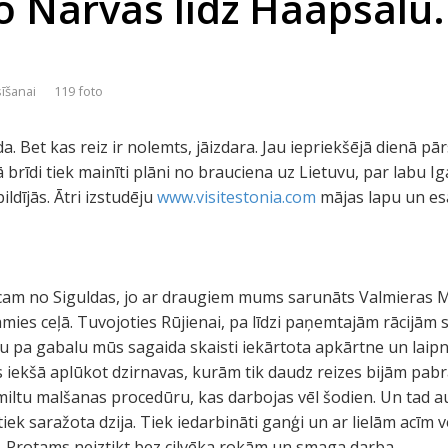
o Narvas līdz Haapsalu.
sīšanai
119 foto
da. Bet kas reiz ir nolemts, jāizdara. Jau iepriekšējā dienā p
brīdi tiek mainīti plāni no brauciena uz Lietuvu, par labu Iga
ildījās. Ātri izstudēju
www.visitestonia.com
mājas lapu un es
braucam no Siguldas, jo ar draugiem mums sarunāts Valmieras
ies ceļā. Tuvojoties Rūjienai, pa līdzi paņemtajām rācijām
u pa gabalu mūs sagaida skaisti iekārtota apkārtne un laip
iekšā aplūkot dzirnavas, kurām tik daudz reizes bijām pa
miltu malšanas procedūru, kas darbojas vēl šodien. Un tad a
 tiek saražota dzija. Tiek iedarbināti ganģi un ar lielām acī
. Protams neiztikt bez cilvēka rokām un smaga darba.