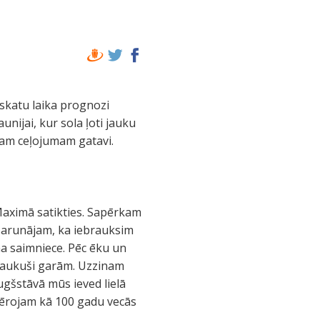
ārskatu laika prognozi
unijai, kur sola ļoti jauku
am ceļojumam gatavi.
 Maximā satikties. Sapērkam
 sarunājam, ka iebrauksim
na saimniece. Pēc ēku un
braukuši garām. Uzzinam
ugšstāvā mūs ieved lielā
m vērojam kā 100 gadu vecās