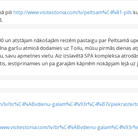
ā pili
http://www.visitestonia.com/lv/peltsam%C4%81-pils
ku
š.
.00 un atstājam nākošajām reizēm pastaigu par Peltsamā upe
īna garšu atmiņā dodamies uz Toilu, mūsu pirmās dienas atp
u, savu apmetnes vietu. Aiz izslavētā SPA kompleksa atrodā
tis, iestiprinamies un pa garajām kāpnēm nokāpjam lejā uz j
com/lv/br%C4%ABvdienu-galam%C4%93r%C4%B7i/piekraste/to
/www.visitestonia.com/lv/br%C4%ABvdienu-galam%C4%93r%C