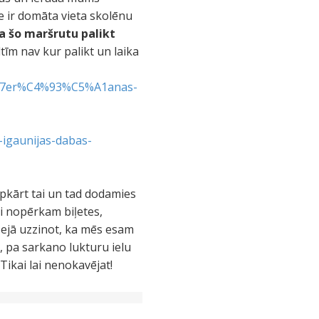
e ir domāta vieta skolēnu
a šo maršrutu palikt
ltīm nav kur palikt un laika
%B7er%C4%93%C5%A1anas-
igaunijas-dabas-
apkārt tai un tad dodamies
i nopērkam biļetes,
ejā uzzinot, ka mēs esam
u, pa sarkano lukturu ielu
Tikai lai nenokavējat!