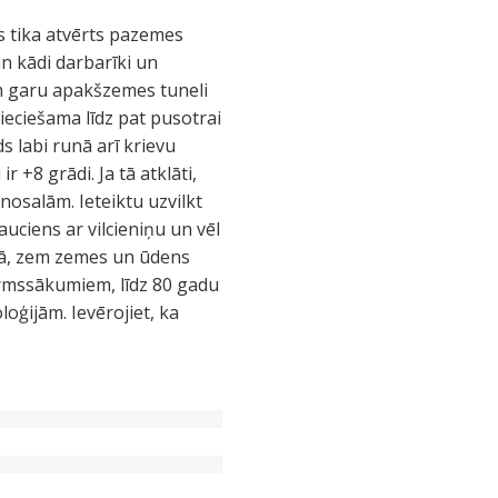
 tika atvērts pazemes
un kādi darbarīki un
 km garu apakšzemes tuneli
ieciešama līdz pat pusotrai
s labi runā arī krievu
+8 grādi. Ja tā atklāti,
nosalām. Ieteiktu uzvilkt
auciens ar vilcieniņu un vēl
 alā, zem zemes un ūdens
irmssākumiem, līdz 80 gadu
ģijām. Ievērojiet, ka