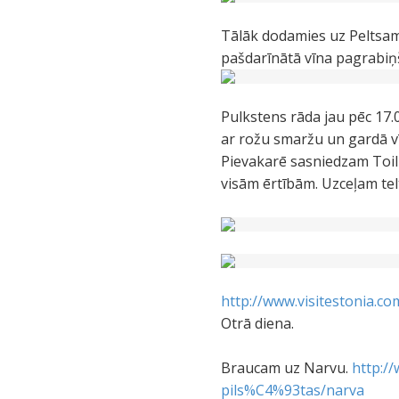
Tālāk dodamies uz Peltsam
pašdarīnātā vīna pagrabiņ
Pulkstens rāda jau pēc 17
ar rožu smaržu un gardā v
Pievakarē sasniedzam Toil
visām ērtībām. Uzceļam tel
http://www.visitestonia.
Otrā diena.
Braucam uz Narvu.
http:/
pils%C4%93tas/narva