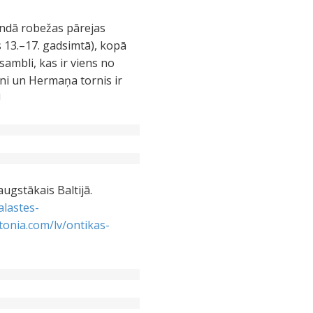
rindā robežas pārejas
s 13.–17. gadsimtā), kopā
ambli, kas ir viens no
ni un Hermaņa tornis ir
!
ugstākais Baltijā.
lastes-
stonia.com/lv/ontikas-