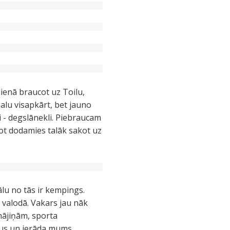
ienā braucot uz Toilu,
alu visapkārt, bet jauno
i - degslānekli. Piebraucam
jot dodamies talāk sakot uz
lu no tās ir kempings.
u valodā. Vakars jau nāk
 mājiņām, sporta
šus un ierāda mums