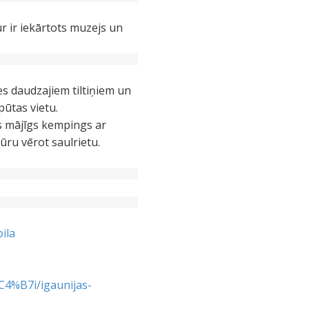
r ir iekārtots muzejs un
s daudzajiem tiltiņiem un
ūtas vietu.
s mājīgs kempings ar
ūru vērot saulrietu.
ila
4%B7i/igaunijas-