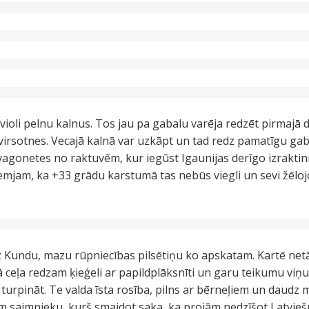
ioli pelnu kalnus. Tos jau pa gabalu varēja redzēt pirmajā d
s virsotnes. Vecajā kalnā var uzkāpt un tad redz pamatīgu gab
a vagonetes no raktuvēm, kur iegūst Igaunijas derīgo izraktin
lemjam, ka +33 grādu karstumā tas nebūs viegli un sevi žēlo
Kundu, mazu rūpniecības pilsētiņu ko apskatam. Kartē netā
ā ceļa redzam ķieģeli ar papildplāksnīti un garu teikumu viņ
 turpināt. Te valda īsta rosība, pilns ar bērneļiem un daudz
m saimnieku, kurš smaidot saka, ka projām nedzīšot Latvie