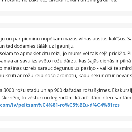
ju un par piemiņu nopēkam mazus vilnas austus kaķīšus. Sa
n tad dodamies tālāk uz Igauniju.
olam to apmeklēt citu reizi, jo mums vēl tāls ceļš priekšā. 
amaa ar savu izslavēto rožu dārzu, kas šajās dienās ir piln
o mašīnas uzreiz sarauc degunus uz paziņo - vai kā te smird!
u krūti ar rožu reibinošo aromātu, kādu nekur citur nevar s
ā 3000 rožu stādu un ap 900 dažādas rožu šķirnes. Ekskursij
 šķirnēm, to vēsturi un leģendām, kā arī citām interesantām
ia.com/lv/peltsam%C4%81-ro%C5%BEu-d%C4%81rzs