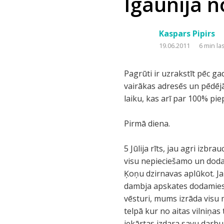
Igaunija n
Kaspars Pipirs
19.06.2011
6 min la
Pagrūti ir uzrakstīt pēc ga
vairākas adresēs un pēdējā 
laiku, kas arī par 100% piep
Pirmā diena.
5 Jūlija rīts, jau agri iz
visu nepieciešamo un dodam
Ķoņu dzirnavas aplūkot. Ja
dambja apskates dodamies 
vēsturi, mums izrāda visu 
telpā kur no aitas vilniņas
iekārtas izdara savu darbu