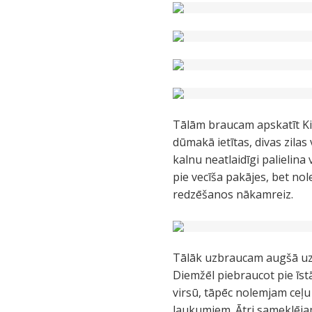
Tālām braucam apskatīt Kiv
dūmakā ietītas, divas zila
kalnu neatlaidīgi palielin
pie vecīša pakājes, bet no
redzēšanos nākamreiz.
Tālāk uzbraucam augšā uz 
Diemžēl piebraucot pie īst
virsū, tāpēc nolemjam ceļu
laukumiem. Ātri sameklēja