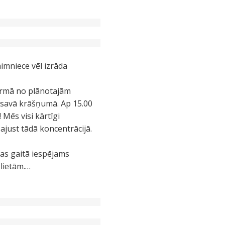
imniece vēl izrāda
Pirmā no plānotajām
ā savā krāšņumā. Ap 15.00
 Mēs visi kārtīgi
ajust tādā koncentrācijā.
as gaitā iespējams
 lietām.…