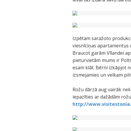
Izpētam saražoto produkci
viesnīciņas apartamentus u
Braucot garām Vīlandei aps
pieturvietām mums ir Polts
esam klāt. Bērni izkāpjot n
izsmejamies un velkam piln
Rožu dārzā aug vairāk nek
iepazīties ar dažādām rožu
http://www.visiteston