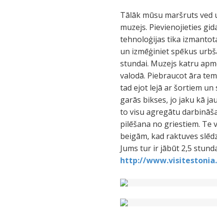
Tālāk mūsu maršruts ved u
muzejs. Pievienojieties gid
tehnoloģijas tika izmantota
un izmēģiniet spēkus urbša
stundai. Muzejs katru apmek
valodā. Piebraucot āra tem
tad ejot lejā ar šortiem un
garās bikses, jo jaku kā ja
to visu agregātu darbināša
pilēšana no griestiem. Te 
beigām, kad raktuves slēd
Jums tur ir jābūt 2,5 stund
http://www.visitestonia