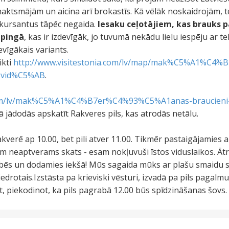
ktsmājām un aicina arī brokastīs. Kā vēlāk noskaidrojām, t
ursantus tāpēc negaida.
Iesaku ceļotājiem, kas brauks p
mpingā
, kas ir izdevīgāk, jo tuvumā nekādu lielu iespēju ar te
evīgākais variants.
ikti
http://www.visitestonia.com/lv/map/mak%C5%A1%C4
s-vid%C5%AB
.
.com/lv/mak%C5%A1%C4%B7er%C4%93%C5%A1anas-braucieni-
ā jādodās apskatīt Rakveres pils, kas atrodās netālu.
kverē ap 10.00, bet pili atver 11.00. Tikmēr pastaigājamies 
m neaptverams skats - esam nokļuvuši īstos viduslaikos. Ātr
bēs un dodamies iekšā! Mūs sagaida mūks ar plašu smaidu s
edrotais.Izstāsta pa krieviski vēsturi, izvadā pa pils pagalm
 piekodinot, ka pils pagrabā 12.00 būs spīdzināšanas šovs. 