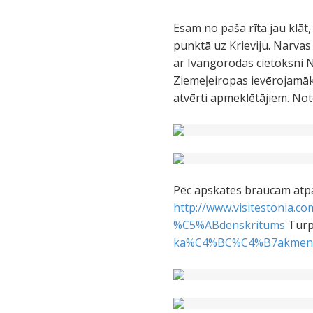
Esam no paša rīta jau klāt,
punktā uz Krieviju. Narvas 
ar Ivangorodas cietoksni N
Ziemeļeiropas ievērojamāk
atvērti apmeklētājiem. Note
Pēc apskates braucam atpak
http://www.visitestonia.
%C5%ABdenskritums
Turpa
ka%C4%BC%C4%B7akmens