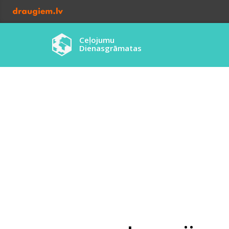
Ceļojumu
Dienasgrāmatas