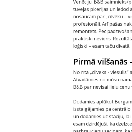
Venēciju. B&B saimnieks/pā
tuvējās picērijas un iedod ar
nosaucam par „cilvēku – vie
profesionāli. Arī pašas nakt
remontēts. Pēc padzīvošan
praktiski neviens. Rezultāt
loģiski – esam taču divatā.
Pirmā vilšanās -
No rīta „cilvēks - viesulis”
Atvadāmies no mūsu namatē
B&B par nevisai lielu cenu 
Dodamies aplūkot Bergamo v
izstaigājamies pa centrālo 
un dodamies uz staciju, la
esam dzirdējuši, ka dzelzce
pārbraucienu secinām, ka t