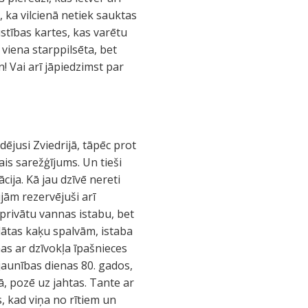
, ka vilcienā netiek sauktas
ustības kartes, kas varētu
viena starppilsēta, bet
! Vai arī jāpiedzimst par
jusi Zviedrijā, tāpēc prot
is sarežģījums. Un tieši
ija. Kā jau dzīvē nereti
jām rezervējuši arī
 privātu vannas istabu, bet
klātas kaķu spalvām, istaba
as ar dzīvokļa īpašnieces
jaunības dienas 80. gados,
, pozē uz jahtas. Tante ar
, kad viņa no rītiem un