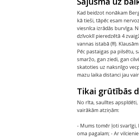
Sajūsma uz bal
Kad beidzot nonākam Bergam
kā tieši, tāpēc esam nervoz
viesnīca izrādās burvīga. 
dzīvoklī pieredzētā 4 zvaig
vannas istabā (!!!). Klaus
Pēc pastaigas pa pilsētu, 
smaržo, gan ziedi, gan cilv
skatoties uz naksnīgo vecp
mazu laika distanci jau vair
Tikai grūtībās 
No rīta, saulītes apspīdēt
vairākām atziņām:
- Mums tomēr ļoti svarīgi, 
oma pagalam; - Ar vilcieniem