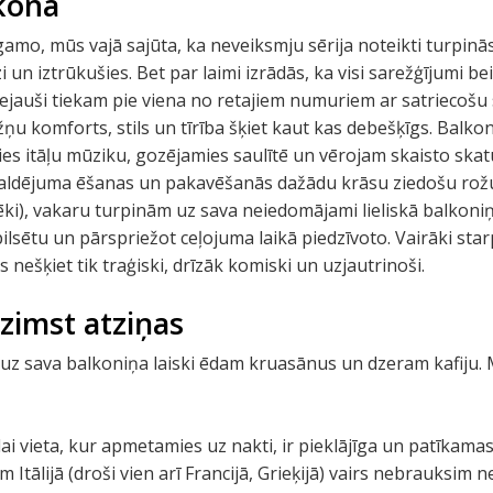
kona
o, mūs vajā sajūta, ka neveiksmju sērija noteikti turpinās
i un iztrūkušies. Bet par laimi izrādās, ka visi sarežģījumi 
Nejauši tiekam pie viena no retajiem numuriem ar satriecošu
žņu komforts, stils un tīrība šķiet kaut kas debešķīgs. Balkons
āmies itāļu mūziku, gozējamies saulītē un vērojam skaisto ska
saldējuma ēšanas un pakavēšanās dažādu krāsu ziedošu rožu i
ēki), vakaru turpinām uz sava neiedomājami lieliskā balkoniņ
ilsētu un pārspriežot ceļojuma laikā piedzīvoto. Vairāki sta
s nešķiet tik traģiski, drīzāk komiski un uzjautrinoši.
dzimst atziņas
i, uz sava balkoniņa laiski ēdam kruasānus un dzeram kafiju.
lai vieta, kur apmetamies uz nakti, ir pieklājīga un patīkamas 
 Itālijā (droši vien arī Francijā, Grieķijā) vairs nebrauksim n