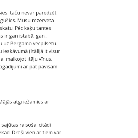
ies, taču nevar paredzēt,
beigušies. Mūsu rezervētā
 skatu. Pēc kaķu tantes
 ir gan istabā, gan...
tu uz Bergamo vecpilsētu.
eskāvumā (Itālijā it visur
a, malkojot itāļu vīnus,
rpgadījumi ar pat pavisam
 Mājās atgriežamies ar
sajūtas raisoša, citādi
ekad. Droši vien ar tiem var