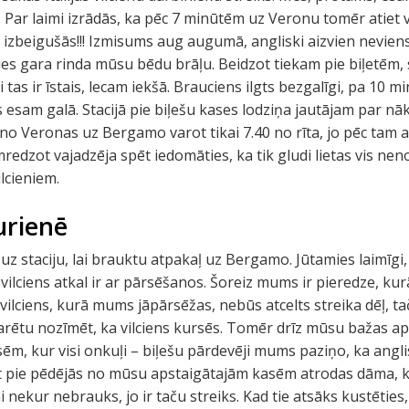
Par laimi izrādās, ka pēc 7 minūtēm uz Veronu tomēr atiet vē
s izbeigušās!!! Izmisums aug augumā, angliski aizvien nevien
sies gara rinda mūsu bēdu brāļu. Beidzot tiekam pie biļetēm
ai tas ir īstais, lecam iekšā. Brauciens ilgts bezgalīgi, pa 1
s esam galā. Stacijā pie biļešu kases lodziņa jautājam par nā
no Veronas uz Bergamo varot tikai 7.40 no rīta, jo pēc tam at
edzot vajadzēja spēt iedomāties, ka tik gludi lietas vis neno
ilcieniem.
urienē
z staciju, lai brauktu atpakaļ uz Bergamo. Jūtamies laimīgi
vilciens atkal ir ar pārsēšanos. Šoreiz mums ir pieredze, kur
vilciens, kurā mums jāpārsēžas, nebūs atcelts streika dēļ, t
arētu nozīmēt, ka vilciens kursēs. Tomēr drīz mūsu bažas aps
asēm, kur visi onkuļi – biļešu pārdevēji mums paziņo, ka ang
ot pie pēdējās no mūsu apstaigātajām kasēm atrodas dāma, k
ni nekur nebrauks, jo ir taču streiks. Kad tie atsāks kustēti