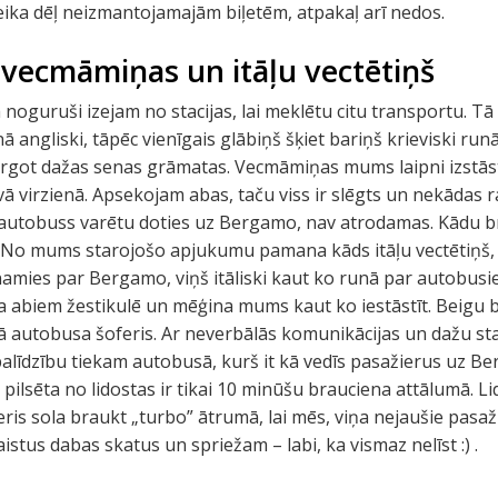
ika dēļ neizmantojamajām biļetēm, atpakaļ arī nedos.
u vecmāmiņas un itāļu vectētiņš
 noguruši izejam no stacijas, lai meklētu citu transportu. Tā k
unā angliski, tāpēc vienīgais glābiņš šķiet bariņš krieviski ru
irgot dažas senas grāmatas. Vecmāmiņas mums laipni izstāst
vā virzienā. Apsekojam abas, taču viss ir slēgts un nekādas 
autobuss varētu doties uz Bergamo, nav atrodamas. Kādu br
u. No mums starojošo apjukumu pamana kāds itāļu vectētiņš,
minamies par Bergamo, viņš itāliski kaut ko runā par autobus
pa abiem žestikulē un mēģina mums kaut ko iestāstīt. Beigu b
šā autobusa šoferis. Ar neverbālās komunikācijas un dažu s
līdzību tiekam autobusā, kurš it kā vedīs pasažierus uz B
a pilsēta no lidostas ir tikai 10 minūšu brauciena attālumā. 
ris sola braukt „turbo” ātrumā, lai mēs, viņa nejaušie pasažie
stus dabas skatus un spriežam – labi, ka vismaz nelīst :) .