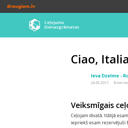
Ceļojumu
Dienasgrāmatas
Ciao, Ital
Ieva Dzelme - 
26.05.2011
8 min la
Veiksmīgais ceļ
Ceļojam divatā. Itālijā esa
iepriekš esam rezervējuši 