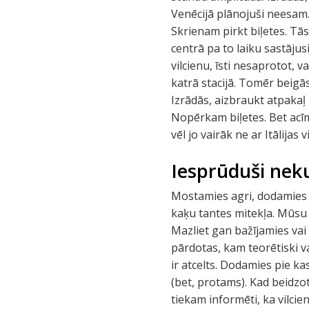
Venēcijā plānojuši neesam. 
Skrienam pirkt biļetes. Tā
centrā pa to laiku sastāju
vilcienu, īsti nesaprotot, v
katrā stacijā. Tomēr beigā
Izrādās, aizbraukt atpakaļ 
Nopērkam biļetes. Bet acīmr
vēl jo vairāk ne ar Itālijas v
Iesprūduši nek
Mostamies agri, dodamies u
kaķu tantes mitekļa. Mūsu 
Mazliet gan bažījamies vai 
pārdotas, kam teorētiski v
ir atcelts. Dodamies pie k
(bet, protams). Kad beidz
tiekam informēti, ka vilcie