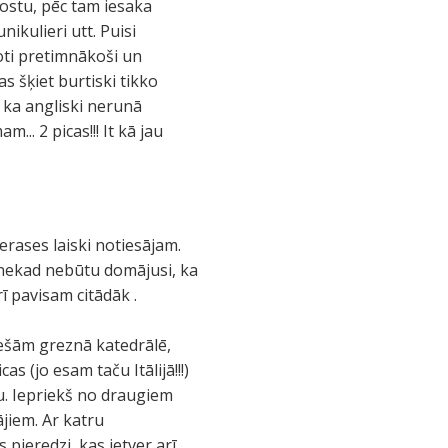
dostu, pēc tam iesaka
nikulieri utt. Puisi
ļoti pretimnākoši un
as šķiet burtiski tikko
 ka angliski nerunā
.. 2 picas!!! It kā jau
terases laiski notiesājam.
 nekad nebūtu domājusi, ka
ī pavisam citādāk .
iešām greznā katedrālē,
 (jo esam taču Itālijā!!!)
u. Iepriekš no draugiem
ājiem. Ar katru
pieredzi, kas ietver arī