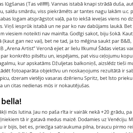
as lūgšanas (Tas vēl!!!!!). Vannas istabā knapi strādā duša, a
isu, saldu smārdu, viss piekrāmēts ar tantes nagu lakām u.c
tabas logam atsprāgstot vaļā, pa to iekšā ieveļas viens no dz
is. Viņš iesprūk istabā un ne par ko nav dabūjams laukā. Bet 
em viesiem noteikti nav mainīta. Godīgi sakot, biju šokā. Kau
 (kaut gan nez vai), bet ne tad, ja to mēģina saukt par B&B, 
„Arena Artist” Veronā ejiet ar lielu līkumu! Šādas vietas var
par konkrēto pilsētu un, iespējams, pat visu ceļojumu kopu
agalmu, kur apskatāms Džuljetas balkoniņš, aizslēdz tieši
dēt fotoaparāta objektīvu un noskaņojums rezultātā ir sa
cu, dzeram vietējo vasaras dzērienu Spritz, bet īsto prieku grū
a un citas nedienas mūs ir nokautējušas.
 bella!
ākļi mūs lutina. Jau no paša rīta ir vairāk nekā +20 grādu, pa
ļniekiem tā ir gatavā medus maizē. Dodamies uz Venēciju. Ma
 ir bijis, bet es, priecīga satraukuma pilna, braucu pirmo re