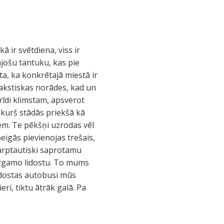
ā ir svētdiena, viss ir
nājošu tantuku, kas pie
a, ka konkrētajā miestā ir
rakstiskas norādes, kad un
īdi klimstam, apsverot
 kurš stādās priekšā kā
iem. Te pēkšņi uzrodas vēl
eigās pievienojas trešais,
tarptautiski saprotamu
ergamo lidostu. To mums
Lidostas autobusi mūs
ri, tiktu ātrāk galā. Pa