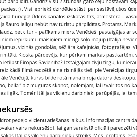
 būt pārpildīti. Gandrīz visu 2 stundas garo ceļu nostāvam kājā
aciest :) . Visi iepriekš dzirdētie stāsti par sastāvējušos ūd
aida burvīga! Ūdens kanālos izskatās tīrs, atmosfēra – vasa
 daļa šauro ieliņu nebūt nav tūristu pārpildītas. Protams, Ma
 daudz, bet citur – patīkams miers. Venēcieši pastaigājas ar su
lniem iepirkumu maisiņiem mierīgi soļo mājup (Itālijā nevien
ējumus, vizinās gondolās, sēž āra kafejnīcās, fotografējas. Vis
 rimtāki. Kioska pārdevējs, kur pērkam markas pastkartēm, v
ija ietilpst Eiropas Savienībā? Izstaigājam zivju tirgu, kur 
iz kādā filmā redzētā aina risinājās tieši pie Venēcijas tirgus
āle Venēcijā, kuras bilde rotā mana biroja datora desktopu
ao, bella!” aiz muguras skanot, nolemjam, lai izvairītos no k
jas ilgāk. Tomēr Itālijas vilcienu darbinieki parūpējās, lai ta
 nekursēs
drot pēdējo vilcienu atiešanas laikus. Informācijas centra d
šovakar vairs nekursēšot, lai gan sarakstā oficiāli paredzēti v
sākas Itālijas vilcienu darbinieku streiks. Mēs, protams, es