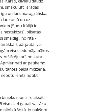
s. Karsti, cilvēku daudz.
eni, smaku utt. izrādās
rīga un kinematogrāfiska.
rka laukumā un uz
ņiem (Suņu Itālijā ir
s nesteidzas), pilsētas
i smaidīgi, no rīta -
airākkārt pārjautā, vai
ieraugām visneiedomājamākos
. Atšifrēju arī, no kura
. Apmierināti ar patīkamo
aķu tantes baisā midzeņa,
m nebūtu lemts notikt.
arbinieks mums relaksēti
ēl vismaz 4 gabali vairāku
am pilnīgā šokā, jo nakšņot