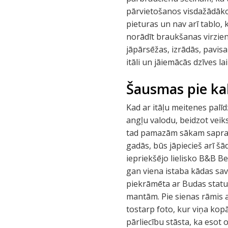
pārvietošanos visdažādāko v
pieturas un nav arī tablo, 
norādīt braukšanas virzien
jāpārsēžas, izrādās, pavisa
itāli un jāiemācās dzīves laik
Šausmas pie ka
Kad ar itāļu meitenes pal
angļu valodu, beidzot veik
tad pamazām sākam saprast,
gadās, būs jāpiecieš arī š
iepriekšējo lielisko B&B B
gan viena istaba kādas savā
piekrāmēta ar Budas statue
mantām. Pie sienas rāmis a
tostarp foto, kur viņa ko
pārliecību stāsta, ka esot