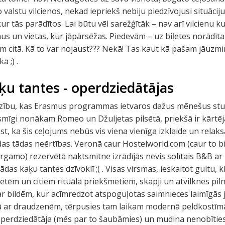
alstu vilcienos, nekad iepriekš nebiju piedzīvojusi situāciju
kur tās parādītos. Lai būtu vēl sarežģītāk – nav arī vilcienu k
us un vietas, kur jāpārsēžas. Piedevām – uz biļetes norādīta 
m citā. Kā to var nojaust??? Nekā! Tas kaut kā pašam jāuzmin
ā ;) .
ķu tantes - operdziedātājas
īdzību, kas Erasmus programmas ietvaros dažus mēnešus studē
smīgi nonākam Romeo un Džuljetas pilsētā, priekšā ir kārtēja
 ka šis ceļojums nebūs vis viena vienīga izklaide un relaksāc
ādas tādas neērtības. Veronā caur Hostelworld.com (caur to bi
ergamo) rezervētā naktsmītne izrādījās nevis solītais B&B ar
das kaķu tantes dzīvoklī ;( . Visas virsmas, ieskaitot gultu, 
tēm un citiem rituāla priekšmetiem, skapji un atvilknes piln
r bildēm, kur acīmredzot atspoguļotas saimnieces laimīgās 
pā ar draudzenēm, tērpusies tam laikam modernā peldkostīmā
 operdziedātāja (mēs par to šaubāmies) un mudina nenobīties