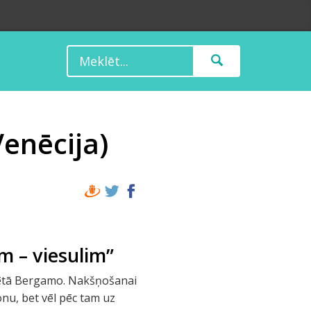
Venēcija)
m – viesulim”
pilsētā Bergamo. Nakšņošanai
nu, bet vēl pēc tam uz