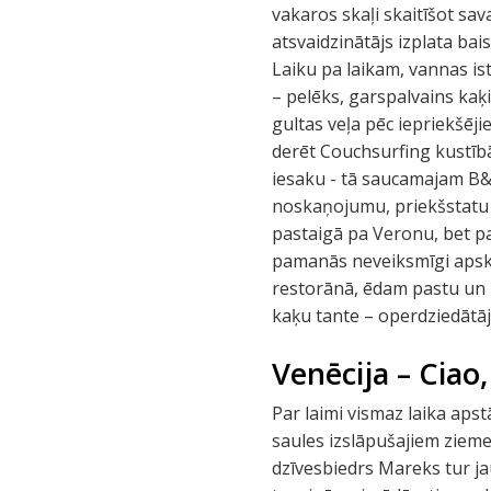
vakaros skaļi skaitīšot sav
atsvaidzinātājs izplata ba
Laiku pa laikam, vannas is
– pelēks, garspalvains kaķ
gultas veļa pēc iepriekšēji
derēt Couchsurfing kustībā
iesaku - tā saucamajam B&B 
noskaņojumu, priekšstatu 
pastaigā pa Veronu, bet p
pamanās neveiksmīgi apskā
restorānā, ēdam pastu un pi
kaķu tante – operdziedātāj
Venēcija – Ciao,
Par laimi vismaz laika apst
saules izslāpušajiem zieme
dzīvesbiedrs Mareks tur jau