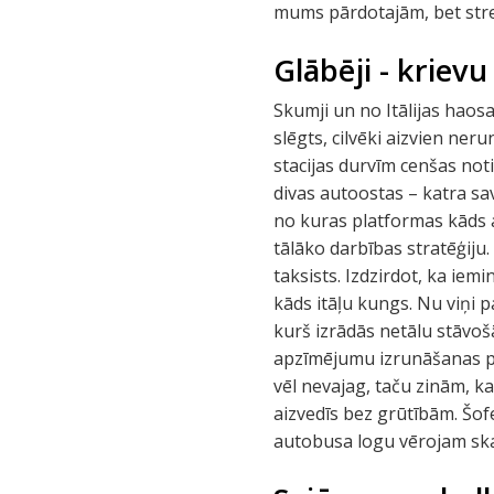
mums pārdotajām, bet stre
Glābēji - kriev
Skumji un no Itālijas haosa
slēgts, cilvēki aizvien ner
stacijas durvīm cenšas not
divas autoostas – katra sa
no kuras platformas kāds 
tālāko darbības stratēģij
taksists. Izdzirdot, ka ie
kāds itāļu kungs. Nu viņi 
kurš izrādās netālu stāvo
apzīmējumu izrunāšanas pa
vēl nevajag, taču zinām, k
aizvedīs bez grūtībām. Šofe
autobusa logu vērojam skai