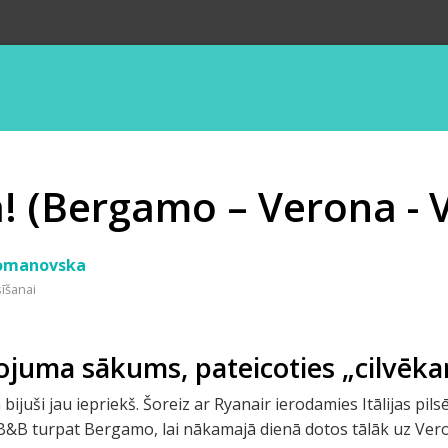
ia! (Bergamo – Verona - 
Romanovska
sīšanai
ojuma sākums, pateicoties „cilvēka
m bijuši jau iepriekš. Šoreiz ar Ryanair ierodamies Itālijas 
B&B turpat Bergamo, lai nākamajā dienā dotos tālāk uz Vero