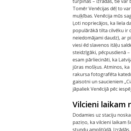
turpinās – izrādās, tie var
Tomēr Venēcijas dēļ to var p
muļķības. Venēcija mūs sag
Ļoti nopriecājos, ka liela
populārākā tilta cilvēku ir
neiedomājami daudz), ar pi
viesi ēd slavenos itāļu sald
steidzīgāki, pēcpusdienā –
esam pārliecināti, ka Latv
jūras mošķus. Atminos, ka re
rakursa fotografēta katedr
gaisotni un saucieniem „Ci
jāpaliek Venēcijā pēc iespē
Vilcieni laikam
Dodamies uz staciju noskai
paziņo, ka vilcieni laikam 
stundu amplitūdā. Izrādās, 