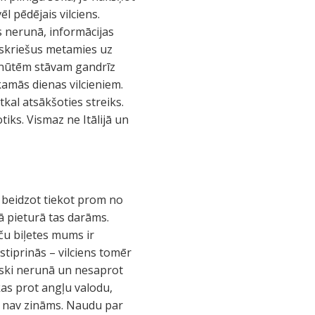
l pēdējais vilciens.
s nerunā, informācijas
, skriešus metamies uz
0 minūtēm stāvam gandrīz
kamās dienas vilcieniem.
kal atsākšoties streiks.
tiks. Vismaz ne Itālijā un
, beidzot tiekot prom no
ā pieturā tas darāms.
aču biļetes mums ir
tiprinās – vilciens tomēr
liski nerunā un nesaprot
as prot angļu valodu,
es, nav zināms. Naudu par