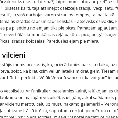
rvaldnieks (kas to lai zina?) laipni mums atbrauc pretī uz li
ī pilsētas karti, tajā atzīmējot dzelzceļa staciju, vecpilsētu, fu
suli”, jo viņš darbojas varen straujos tempos, tai pat laikā 
smājas izrādās caur un caur lieliskas – atsevišķs dzīvoklis, k
ās pa pilsētiņu nolemjam tikt pie picas. Pamazām apjaušam,
ā, neverbālās komunikācijas ceļā pasūtot picu, beigās saņemam.
 Picas izrādās kolosālas! Pārēdušies ejam pie miera.
 vilcieni
 atstājis mums brokastis, ko, priecādamies par silto laiku, uz 
va, solot, ka brauksim vēl un ieteiksim draugiem. Tiešām
var būt tik perfekts. Vēlāk Veronā saprotu, ka var gadīties ar
ecpilsētu. Ar funikulieri paceļamies kalnā, ielūkojamies t
laukumu un mazajām vecpilsētas ieliņām, atkal saēdamies picas
i ar vilcienu mērotu ceļu uz mūsu nākamo galamērķi – Veron
ļa satiksme Itālijā ir ērta, saprotama un ļoti piemērota ceļot
ā tomēr nav. Neraugoties uz savu visnotaļ bagāto ceļošanas 