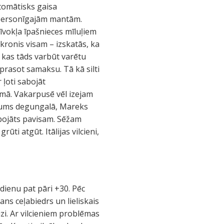
utomātisks gaisa
. personīgajām mantām.
īvokļa īpašnieces mīluļiem
kronis visam – izskatās, ka
t kas tāds varbūt varētu
prasot samaksu. Tā kā silti
 ļoti sabojāt
mā. Vakarpusē vēl izejam
 mums degungalā, Mareks
bojāts pavisam. Sēžam
ti atgūt. Itālijas vilcieni,
 dienu pat pāri +30. Pēc
ns ceļabiedrs un lieliskais
izi. Ar vilcieniem problēmas