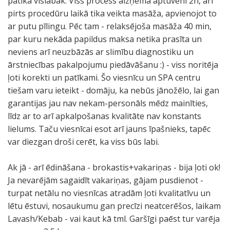
patika vislabāk. Viss process aizņēma aptuveni 2h, arī
pirts procedūru laikā tika veikta masāža, apvienojot to
ar putu pīlingu. Pēc tam - relaksējoša masāža 40 min,
par kuru nekāda papildus maksa netika prasīta un
neviens arī neuzbāzās ar slimību diagnostiku un
ārstniecības pakalpojumu piedāvāšanu :) - viss noritēja
ļoti korekti un patīkami. Šo viesnīcu un SPA centru
tiešam varu ieteikt - domāju, ka nebūs jānožēlo, lai gan
garantijas jau nav nekam-personāls mēdz mainīties,
līdz ar to arī apkalpošanas kvalitāte nav konstants
lielums. Taču viesnīcai esot arī jauns īpašnieks, tapēc
var diezgan droši cerēt, ka viss būs labi.
Ak jā - arī ēdināšana - brokastis+vakariņas - bija ļoti ok!
Ja nevarējām sagaidīt vakariņas, gājam pusdienot -
turpat netālu no viesnīcas atradām ļoti kvalitatīvu un
lētu ēstuvi, nosaukumu gan precīzi neatcerēšos, laikam
Lavash/Kebab - vai kaut kā tml. Garšīgi paēst tur varēja