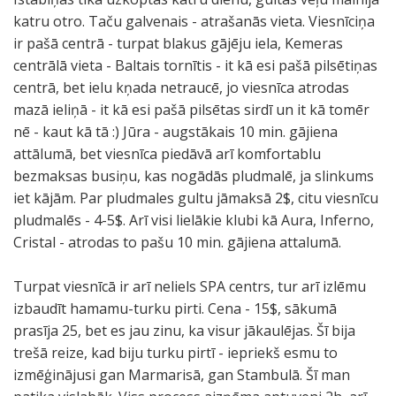
katru otro. Taču galvenais - atrašanās vieta. Viesnīciņa
ir pašā centrā - turpat blakus gājēju iela, Kemeras
centrālā vieta - Baltais tornītis - it kā esi pašā pilsētiņas
centrā, bet ielu kņada netraucē, jo viesnīca atrodas
mazā ieliņā - it kā esi pašā pilsētas sirdī un it kā tomēr
nē - kaut kā tā :) Jūra - augstākais 10 min. gājiena
attālumā, bet viesnīca piedāvā arī komfortablu
bezmaksas busiņu, kas nogādās pludmalē, ja slinkums
iet kājām. Par pludmales gultu jāmaksā 2$, citu viesnīcu
pludmalēs - 4-5$. Arī visi lielākie klubi kā Aura, Inferno,
Cristal - atrodas to pašu 10 min. gājiena attalumā.
Turpat viesnīcā ir arī neliels SPA centrs, tur arī izlēmu
izbaudīt hamamu-turku pirti. Cena - 15$, sākumā
prasīja 25, bet es jau zinu, ka visur jākaulējas. Šī bija
trešā reize, kad biju turku pirtī - iepriekš esmu to
izmēģinājusi gan Marmarisā, gan Stambulā. Šī man