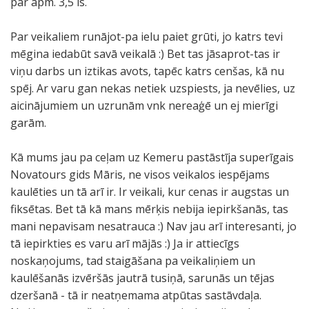
par apm. 3,5 ls.
Par veikaliem runājot-pa ielu paiet grūti, jo katrs tevi
mēgina iedabūt savā veikalā :) Bet tas jāsaprot-tas ir
viņu darbs un iztikas avots, tapēc katrs cenšas, kā nu
spēj. Ar varu gan nekas netiek uzspiests, ja nevēlies, uz
aicinājumiem un uzrunām vnk nereaģē un ej mierīgi
garām.
Kā mums jau pa ceļam uz Kemeru pastāstīja superīgais
Novatours gids Māris, ne visos veikalos iespējams
kaulēties un tā arī ir. Ir veikali, kur cenas ir augstas un
fiksētas. Bet tā kā mans mērķis nebija iepirkšanās, tas
mani nepavisam nesatrauca :) Nav jau arī interesanti, jo
tā iepirkties es varu arī mājās :) Ja ir attiecīgs
noskaņojums, tad staigāšana pa veikaliņiem un
kaulēšanās izvēršās jautrā tusiņā, sarunās un tējas
dzeršanā - tā ir neatņemama atpūtas sastāvdaļa.