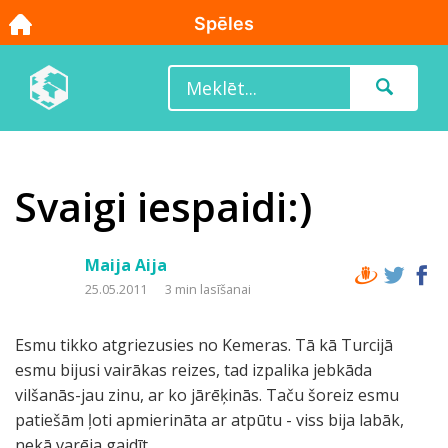
Svaigi iespaidi:)
Maija Aija
25.05.2011
3 min lasīšanai
Esmu tikko atgriezusies no Kemeras. Tā kā Turcijā
esmu bijusi vairākas reizes, tad izpalika jebkāda
vilšanās-jau zinu, ar ko jārēķinās. Taču šoreiz esmu
patiešām ļoti apmierināta ar atpūtu - viss bija labāk,
nekā varēja gaidīt.