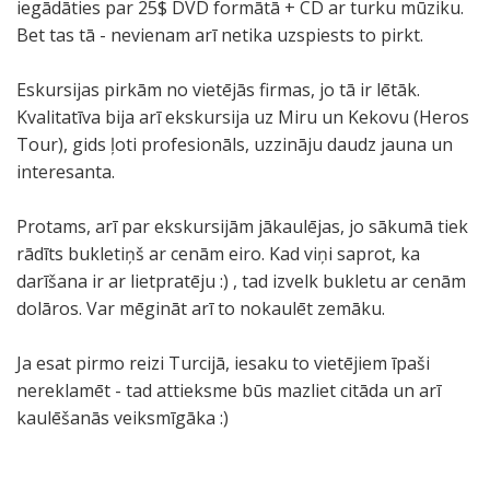
iegādāties par 25$ DVD formātā + CD ar turku mūziku.
Bet tas tā - nevienam arī netika uzspiests to pirkt.
Eskursijas pirkām no vietējās firmas, jo tā ir lētāk.
Kvalitatīva bija arī ekskursija uz Miru un Kekovu (Heros
Tour), gids ļoti profesionāls, uzzināju daudz jauna un
interesanta.
Protams, arī par ekskursijām jākaulējas, jo sākumā tiek
rādīts bukletiņš ar cenām eiro. Kad viņi saprot, ka
darīšana ir ar lietpratēju :) , tad izvelk bukletu ar cenām
dolāros. Var mēgināt arī to nokaulēt zemāku.
Ja esat pirmo reizi Turcijā, iesaku to vietējiem īpaši
nereklamēt - tad attieksme būs mazliet citāda un arī
kaulēšanās veiksmīgāka :)