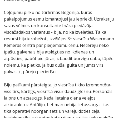
Ceļojumu pirku no tūrfirmas Begonija, kuras
pakalpojumus esmu izmantojusi jau iepriekš. Uzrakstīju
savas vēlmes un konsultante Ināra piedāvāja
visdažādākos variantus - bija, no kā izvēlēties. Tā kā
resursi bija ierobežoti, izvēlējos 3* viesnīcu Wasermann
Kemeras centrā par pieņemamu cenu. Necerēju neko
īpašu, galvenais bija atslēgties no ikdienas un
atpūsties, pabūt pie jūras, izbaudīt burvīgo dabu, tāpēc
nolēmu, ka pietiks, ja būs duša, gulta un jumts virs
galvas :) , pārejo piecietīšu.
Biju patīkami pārsteigta, jo viesnīca tikko izremontēta-
viss tīrs, kārtīgs, viesnīcā visur daudz gleznu. Personāls
laipns un atsaucīgs. Kādā lietainā dienā vēlējos
aizbraukt uz Antāliju, bet man nebija lietussarga - tas
tika operatīvi noorganizēts un varēju doties ceļā.
Istabiņas tika uzkoptas katru dienu, gultas veļu mainīja