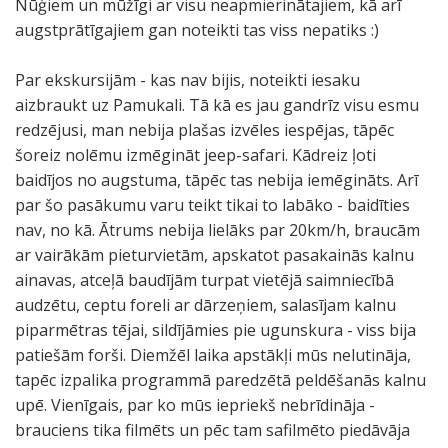
Nūģiem un mūžīgi ar visu neapmierinātajiem, kā arī
augstprātīgajiem gan noteikti tas viss nepatiks :)
Par ekskursijām - kas nav bijis, noteikti iesaku
aizbraukt uz Pamukali. Tā kā es jau gandrīz visu esmu
redzējusi, man nebija plašas izvēles iespējas, tāpēc
šoreiz nolēmu izmēgināt jeep-safari. Kādreiz ļoti
baidījos no augstuma, tāpēc tas nebija iemēgināts. Arī
par šo pasākumu varu teikt tikai to labāko - baidīties
nav, no kā. Ātrums nebija lielāks par 20km/h, braucām
ar vairākām pieturvietām, apskatot pasakainās kalnu
ainavas, atceļā baudījām turpat vietējā saimniecībā
audzētu, ceptu foreli ar dārzeņiem, salasījam kalnu
piparmētras tējai, sildījāmies pie ugunskura - viss bija
patiešām forši. Diemžēl laika apstākļi mūs nelutināja,
tapēc izpalika programmā paredzētā peldēšanās kalnu
upē. Vienīgais, par ko mūs iepriekš nebrīdināja -
brauciens tika filmēts un pēc tam safilmēto piedāvāja