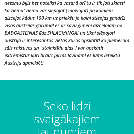
neesmu bijis bet noteikti ka vasarā arī tu ir tik ļoti skiasti
kā ziemā! ziemā var slēpojot (snowojot) pa kalniem
aizceļot kādus 100 km uz priekšu jo kalni stiepjas gandrīz
visas austrijas garumā! es ar savu ģimeni aizceļojām no
BADGASTEINAS līdz SHLAGMINGAI un tikai slēpojot!
austrijā ir interesantas vietas kuras apskatīt! kā piemēram
sāls raktuves un "stalaktīdu alas"! var apskatīt
extrēmistus kuri brauc pirms lavīnām! es jums ieteiktu
Austriju apmeklēt!
Seko līdzi
svaigākajiem
jaunumiem