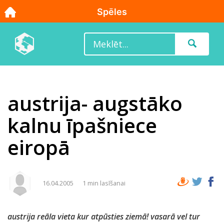
austrija- augstāko
kalnu īpašniece
eiropā
16.04.2005
1 min lasīšanai
austrija reāla vieta kur atpūsties ziemā! vasarā vel tur