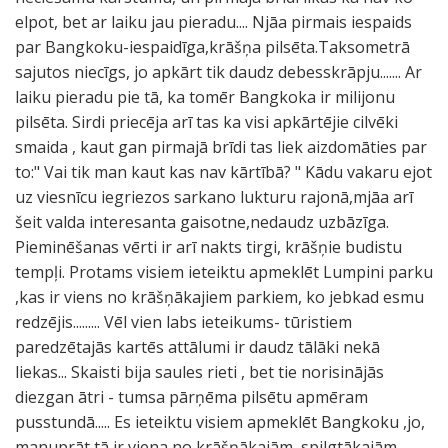
elpot, bet ar laiku jau pieradu.... Njāa pirmais iespaids
par Bangkoku-iespaidīga,krāšņa pilsēta.Taksometrā
sajutos niecīgs, jo apkārt tik daudz debesskrāpju....... Ar
laiku pieradu pie tā, ka tomēr Bangkoka ir milijonu
pilsēta. Sirdi priecēja arī tas ka visi apkārtējie cilvēki
smaida , kaut gan pirmajā brīdi tas liek aizdomāties par
to:" Vai tik man kaut kas nav kārtībā? " Kādu vakaru ejot
uz viesnīcu iegriezos sarkano lukturu rajonā,mjāa arī
šeit valda interesanta gaisotne,nedaudz uzbāzīga.
Pieminēšanas vērti ir arī nakts tirgi, krāšņie budistu
tempļi. Protams visiem ieteiktu apmeklēt Lumpini parku
,kas ir viens no krāšņākajiem parkiem, ko jebkad esmu
redzējis......... Vēl vien labs ieteikums- tūristiem
paredzētajās kartēs attālumi ir daudz tālāki nekā
liekas... Skaisti bija saules rieti , bet tie norisinājās
diezgan ātri - tumsa pārņēma pilsētu apmēram
pusstundā..... Es ieteiktu visiem apmeklēt Bangkoku ,jo,
manuprāt tā ir viena no krāšņākajām, spilgtākajām