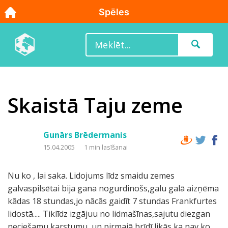
Skaistā Taju zeme
Gunārs Brēdermanis
15.04.2005
1 min lasīšanai
Nu ko , lai saka. Lidojums līdz smaidu zemes
galvaspilsētai bija gana nogurdinošs,galu galā aizņēma
kādas 18 stundas,jo nācās gaidīt 7 stundas Frankfurtes
lidostā..... Tiklīdz izgājuu no lidmašīnas,sajutu diezgan
neciešamu karstumu, un pirmajā brīdī likās ka nav ko