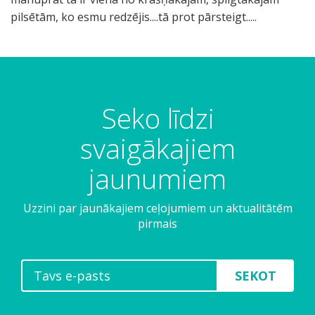
pilsētām, ko esmu redzējis....tā prot pārsteigt.....
Seko līdzi
svaigākajiem
jaunumiem
Uzzini par jaunākajiem ceļojumiem un aktualitātēm
pirmais
SEKOT