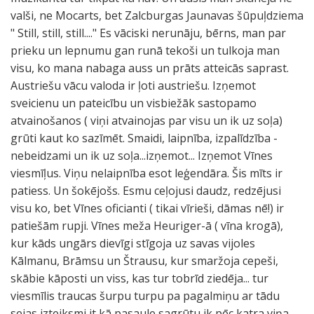
valši, ne Mocarts, bet Zalcburgas Jaunavas šūpuļdziema
" Still, still, still...." Es vāciski nerunāju, bērns, man par
prieku un lepnumu gan runā tekoši un tulkoja man
visu, ko mana nabaga auss un prāts atteicās saprast.
Austriešu vācu valoda ir ļoti austriešu. Izņemot
sveicienu un pateicību un visbiežāk sastopamo
atvainošanos ( viņi atvainojas par visu un ik uz soļa)
grūti kaut ko sazīmēt. Smaidi, laipnība, izpalīdzība -
nebeidzami un ik uz soļa...izņemot... Izņemot Vīnes
viesmīļus. Viņu nelaipnība esot leģendāra. Šis mīts ir
patiess. Un šokējošs. Esmu ceļojusi daudz, redzējusi
visu ko, bet Vīnes oficianti ( tikai vīrieši, dāmas nē!) ir
patiešām rupji. Vīnes meža Heuriger-ā ( vīna krogā),
kur kāds ungārs dievīgi stīgoja uz savas vijoles
Kālmanu, Brāmsu un Štrausu, kur smaržoja cepeši,
skābie kāposti un viss, kas tur tobrīd ziedēja... tur
viesmīlis traucas šurpu turpu pa pagalmiņu ar tādu
sejas izteiksmi it kā pasaule sagrūtu ik pēc katra viņa