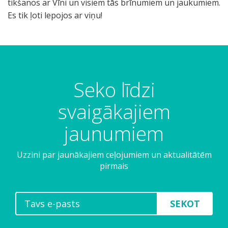
tikšanos ar Vīni un visiem tās brīnumiem un jaukumiem.
Es tik ļoti lepojos ar viņu!
Seko līdzi
svaigākajiem
jaunumiem
Uzzini par jaunākajiem ceļojumiem un aktualitātēm
pirmais
SEKOT