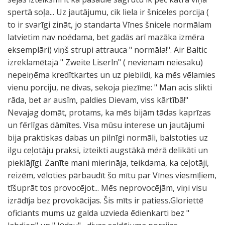
spertā soļa... Uz jautājumu, cik liela ir šniceles porcija (
to ir svarīgi zināt, jo standarta Vīnes šnicele normālam
latvietim nav noēdama, bet gadās arī mazāka izmēra
eksemplāri) viņš strupi attrauca " normāla!". Air Baltic
izreklamētajā " Zweite Liserln" ( nevienam neiesaku)
nepeiņēma kredītkartes un uz piebildi, ka mēs vēlamies
vienu porciju, ne divas, sekoja piezīme: " Man acis slikti
rāda, bet ar ausīm, paldies Dievam, viss kārtībā!"
Nevajag domāt, protams, ka mēs bijām tādas kaprīzas
un fērlīgas dāmītes. Visa mūsu interese un jautājumi
bija praktiskas dabas un pilnīgi normāli, balstoties uz
ilgu ceļotāju praksi, izteikti augstākā mērā delikāti un
pieklājīgi. Zanīte mani mierināja, teikdama, ka ceļotāji,
reizēm, vēloties pārbaudīt šo mītu par Vīnes viesmīļiem,
tīšuprāt tos provocējot... Mēs neprovocējām, viņi visu
izrādīja bez provokācijas. Šis mīts ir patiess.Gloriettē
oficiants mums uz galda uzvieda ēdienkarti bez "