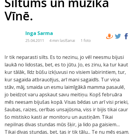
Siltums un mūzika
Vīnē.
Inga Sarma
25.04.2011
4 min lasīšanai
1 foto
Ir tik neparasti silts. Es to nezinu, jo vēl neesmu bijusi
laukā no lidostas, bet, es to jūtu. Jo, es zinu, ka tur kaut
kur tālāk, līdz būšu izkļuvusi no visiem labirintiem, tur,
kur sagaida atbraucējus, arī mani sagaidīs. Tur viņa
stāv, māj, smaida un esmu laimīgākā mamma pasaulē,
jo beidzot varu apskaut savu meitiņu. Kopš februāra
mēs neesam bijušas kopā. Visas bēdas un arī visi prieki,
šaubas, raizes, cerības unsajūsma, viss ir bijis tikai caur
šo mistisko kasti ar monitoru un austiņām. Tikai
nepilnas divas stundas mūs šķir, ja lido pa gaisiem....
Tikai divas stundas, bet, tas ir tik tālu... Te nu mēs esam.