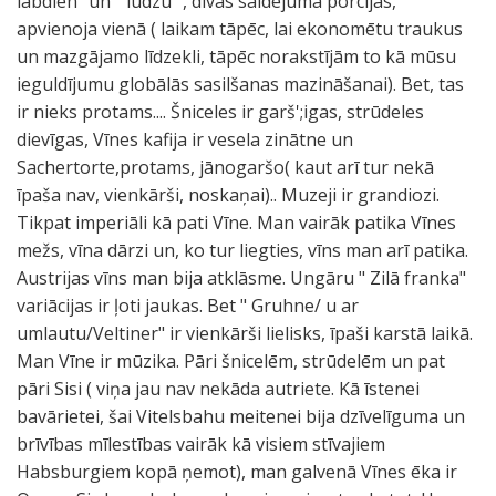
labdien" un " lūdzu" , divas saldējuma porcijas,
apvienoja vienā ( laikam tāpēc, lai ekonomētu traukus
un mazgājamo līdzekli, tāpēc norakstījām to kā mūsu
ieguldījumu globālās sasilšanas mazināšanai). Bet, tas
ir nieks protams.... Šniceles ir garš';igas, strūdeles
dievīgas, Vīnes kafija ir vesela zinātne un
Sachertorte,protams, jānogaršo( kaut arī tur nekā
īpaša nav, vienkārši, noskaņai).. Muzeji ir grandiozi.
Tikpat imperiāli kā pati Vīne. Man vairāk patika Vīnes
mežs, vīna dārzi un, ko tur liegties, vīns man arī patika.
Austrijas vīns man bija atklāsme. Ungāru " Zilā franka"
variācijas ir ļoti jaukas. Bet " Gruhne/ u ar
umlautu/Veltiner" ir vienkārši lielisks, īpaši karstā laikā.
Man Vīne ir mūzika. Pāri šnicelēm, strūdelēm un pat
pāri Sisi ( viņa jau nav nekāda autriete. Kā īstenei
bavārietei, šai Vitelsbahu meitenei bija dzīvelīguma un
brīvības mīlestības vairāk kā visiem stīvajiem
Habsburgiem kopā ņemot), man galvenā Vīnes ēka ir