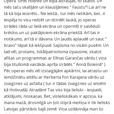
Opera. Sirds nodreb un elpa aizraujas, to skatot. Un
mēs taču skatījām un klausījāmies " Faustu"! Lai arī ne
tā kā bija iecerēts... Ne iekšā... tur mēs netikām, bet.. ir
iespēja to visu redzēt un dzirdēt laukā, jo operas
izrādes rāda uz lielā ekrāna un opermīļi ir sasēduši
krēslos un uz paklājiņiem ekrāna priekšā. Arī tas ir
notikums, arī tā ir dāvana. Un ļaudis aplaudē un sauc "
bravo" tāpat kā iekšpusē. Sajūsma no visām pusēm. Un
tad vēl, protams, lokālpatriotisma izpausme, skatot
afišas un programmas ar Elīnas Garančas vārdu ( viņa
bija titullomā vairākās aprīļa izrādēs " Annā Boleinā" ).
Pēc operas mēs vēl izstaigājām apkārtni, lai atrastu un
iemūžinātu attēlu ar Herberta fon Karajana vārdu uz
zvaigznes uz asfalta ( tur ir tādas zvaigznes uz ietvēm
kā Holivudā). Atradām! Tas viss bija lieliski - iespaidi,
atklājumi, noskaņas. Bet, vislieliskākais ir apziņa, ka
mana mazā, drosmīgā un ļoti stiprā meitiņa ir tik lielisks
Latvijas pārstāvis šajā zemē. Viņa uzdāvināja man šo