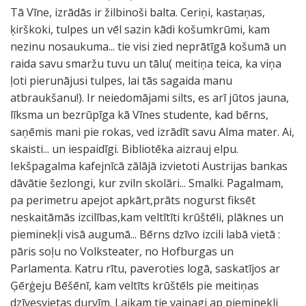
Tā Vīne, izrādās ir žilbinoši balta. Ceriņi, kastaņas,
ķirškoki, tulpes un vēl sazin kādi košumkrūmi, kam
nezinu nosaukuma... tie visi zied neprātīgā košumā un
raida savu smaržu tuvu un tālu( meitiņa teica, ka viņa
ļoti pierunājusi tulpes, lai tās sagaida manu
atbraukšanu!). Ir neiedomājami silts, es arī jūtos jauna,
līksma un bezrūpīga kā Vīnes studente, kad bērns,
saņēmis mani pie rokas, ved izrādīt savu Alma mater. Ai,
skaisti... un iespaidīgi. Bibliotēka aizrauj elpu.
Iekšpagalma kafejnīcā zālājā izvietoti Austrijas bankas
dāvātie šezlongi, kur zviln skolāri... Smalki. Pagalmam,
pa perimetru apejot apkārt,prāts nogurst fiksēt
neskaitāmās izcilības,kam veltītīti krūštēli, plāknes un
pieminekļi visā augumā... Bērns dzīvo izcili labā vietā :
pāris soļu no Volksteater, no Hofburgas un
Parlamenta. Katru rītu, paveroties logā, saskatījos ar
Ģērģeju Bēšēnī, kam veltīts krūštēls pie meitiņas
dzīvesvietas durvīm. Laikam tie vainagi ap pieminekli