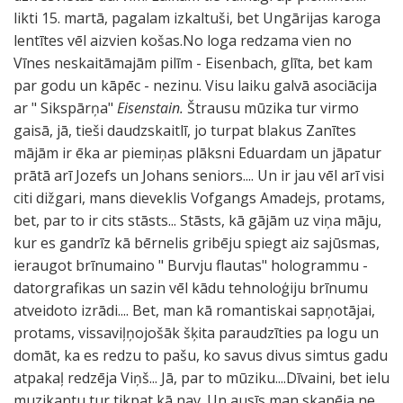
likti 15. martā, pagalam izkaltuši, bet Ungārijas karoga
lentītes vēl aizvien košas.No loga redzama vien no
Vīnes neskaitāmajām pilīm - Eisenbach, glīta, bet kam
par godu un kāpēc - nezinu. Visu laiku galvā asociācija
ar " Sikspārņa"
Eisenstain.
Štrausu mūzika tur virmo
gaisā, jā, tieši daudzskaitlī, jo turpat blakus Zanītes
mājām ir ēka ar piemiņas plāksni Eduardam un jāpatur
prātā arī Jozefs un Johans seniors.... Un ir jau vēl arī visi
citi dižgari, mans dieveklis Vofgangs Amadejs, protams,
bet, par to ir cits stāsts... Stāsts, kā gājām uz viņa māju,
kur es gandrīz kā bērnelis gribēju spiegt aiz sajūsmas,
ieraugot brīnumaino " Burvju flautas" hologrammu -
datorgrafikas un sazin vēl kādu tehnoloģiju brīnumu
atveidoto izrādi.... Bet, man kā romantiskai sapņotājai,
protams, vissaviļņojošāk šķita paraudzīties pa logu un
domāt, ka es redzu to pašu, ko savus divus simtus gadu
atpakaļ redzēja Viņš... Jā, par to mūziku....Dīvaini, bet ielu
muzikantu tur tikpat kā nav. Un ausīs man skanēja ne