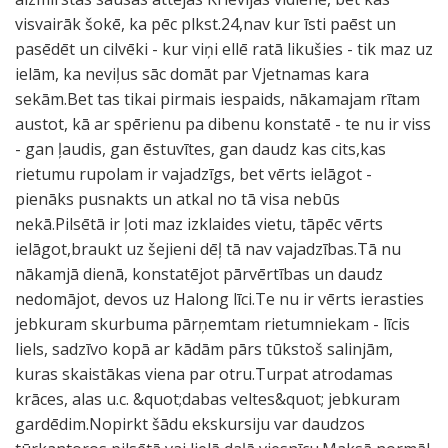
visvairāk šokē, ka pēc plkst.24,nav kur īsti paēst un
pasēdēt un cilvēki - kur viņi ellē ratā likušies - tik maz uz
ielām, ka neviļus sāc domāt par Vjetnamas kara
sekām.Bet tas tikai pirmais iespaids, nākamajam rītam
austot, kā ar spērienu pa dibenu konstatē - te nu ir viss
- gan ļaudis, gan ēstuvītes, gan daudz kas cits,kas
rietumu rupolam ir vajadzīgs, bet vērts ielāgot -
pienāks pusnakts un atkal no tā visa nebūs
nekā.Pilsētā ir ļoti maz izklaides vietu, tāpēc vērts
ielāgot,braukt uz šejieni dēļ tā nav vajadzības.Tā nu
nākamjā dienā, konstatējot pārvērtības un daudz
nedomājot, devos uz Halong līci.Te nu ir vērts ierasties
jebkuram skurbuma pārņemtam rietumniekam - līcis
liels, sadzīvo kopā ar kādām pārs tūkstoš salinjām,
kuras skaistākas viena par otru.Turpat atrodamas
krāces, alas u.c. &quot;dabas veltes&quot; jebkuram
gardēdim.Nopirkt šādu ekskursiju var daudzos