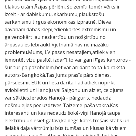
blakus citām Āzijas pērlēm, šo zemīti tomēr vērts ir
izcelt - ar dabiskumu, skarbumu,plaukstošu
sarkanismu tirgus ekonomikas izpratnē, Dieva
dāvanām dabas klēpī,ēdienkartes extrēmismu un
galvenokārt jau neskartību un nošķirtību no
ārpasaules.Iebraukt Vjetnamā nav ne mazāko
problēmu.Mums, LV pases nēsātājiem,atliek vien
iemontēt vīzu pasītē, izdarīt to var gan Rīgas kantoros -
šur tur pa pažobelēm,bet var arī darīt to tā-kā raksta
autors-Bangkokā.Tas Jums prasīs pārs dienas,
pārsdesmit EUR un lieta darīta.Tad atliek nopirkt
aviobiletīti uz Hanoju vai Saigonu un aiziet, ceļojums
var sākties.Ierados Hanojā - pārguris, nedaudz
nošmulējies pēc uzdzīves Taizemē-pašā vakrā.Kas
interesanti un kas nedaudz šokē-viņi Hanojā taupa
elektrību un esiet gatavi,ka degs katrs trešais stabs un
lielākā daļa vārtrūmju būs tumšas un klusas kā visiem
aizmirstas sausās attejas Krievijas vidienē, bet kas