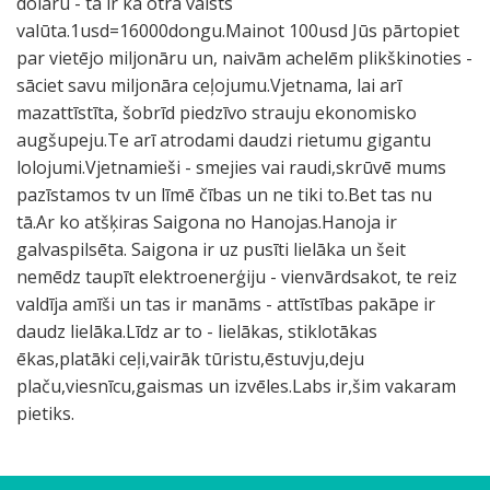
dolāru - tā ir kā otra valsts
valūta.1usd=16000dongu.Mainot 100usd Jūs pārtopiet
par vietējo miljonāru un, naivām achelēm plikškinoties -
sāciet savu miljonāra ceļojumu.Vjetnama, lai arī
mazattīstīta, šobrīd piedzīvo strauju ekonomisko
augšupeju.Te arī atrodami daudzi rietumu gigantu
lolojumi.Vjetnamieši - smejies vai raudi,skrūvē mums
pazīstamos tv un līmē čības un ne tiki to.Bet tas nu
tā.Ar ko atšķiras Saigona no Hanojas.Hanoja ir
galvaspilsēta. Saigona ir uz pusīti lielāka un šeit
nemēdz taupīt elektroenerģiju - vienvārdsakot, te reiz
valdīja amīši un tas ir manāms - attīstības pakāpe ir
daudz lielāka.Līdz ar to - lielākas, stiklotākas
ēkas,platāki ceļi,vairāk tūristu,ēstuvju,deju
plaču,viesnīcu,gaismas un izvēles.Labs ir,šim vakaram
pietiks.