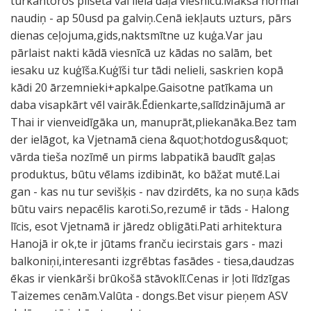
tūrkantoros pilsētā vai lielā daļā viesnīcu.Maksā normāl
naudiņ - ap 50usd pa galviņ.Cenā iekļauts uzturs, pārs
dienas ceļojuma,gids,naktsmītne uz kuģa.Var jau
pārlaist nakti kādā viesnīcā uz kādas no salām, bet
iesaku uz kuģīša.Kuģīši tur tādi nelieli, saskrien kopā
kādi 20 ārzemnieki+apkalpe.Gaisotne patīkama un
daba visapkārt vēl vairāk.Ēdienkarte,salīdzinājumā ar
Thai ir vienveidīgāka un, manuprāt,pliekanāka.Bez tam
der ielāgot, ka Vjetnamā ciena &quot;hotdogus&quot;
vārda tieša nozīmē un pirms labpatikā baudīt gaļas
produktus, būtu vēlams izdibināt, ko bāžat mutē.Lai
gan - kas nu tur sevišķis - nav dzirdēts, ka no suņa kāds
būtu vairs nepacēlis karoti.So,rezumē ir tāds - Halong
līcis, esot Vjetnamā ir jāredz obligāti.Pati arhitektura
Hanojā ir ok,te ir jūtams franču iecirstais gars - mazi
balkoniņi,interesanti izgrēbtas fasādes - tiesa,daudzas
ēkas ir vienkārši brūkošā stāvoklī.Cenas ir ļoti līdzīgas
Taizemes cenām.Valūta - dongs.Bet visur pieņem ASV