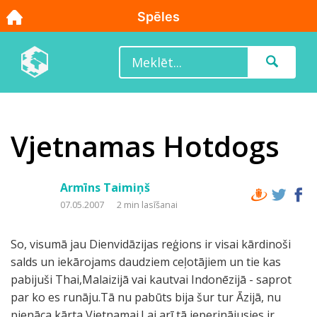
Vjetnamas Hotdogs
Armīns Taimiņš
07.05.2007
2 min lasīšanai
So, visumā jau Dienvidāzijas reģions ir visai kārdinoši
salds un iekārojams daudziem ceļotājiem un tie kas
pabijuši Thai,Malaizijā vai kautvai Indonēzijā - saprot
par ko es runāju.Tā nu pabūts bija šur tur Āzijā, nu
pienāca kārta Vjetnamai.Lai arī tā ieperinājusies ir