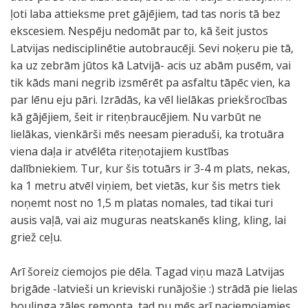
ļoti laba attieksme pret gājējiem, tad tas noris tā bez
ekscesiem. Nespēju nedomāt par to, kā šeit justos
Latvijas nedisciplinētie autobraucēji. Sevi noķeru pie tā,
ka uz zebrām jūtos kā Latvijā- acis uz abām pusēm, vai
tik kāds mani negrib izsmērēt pa asfaltu tāpēc vien, ka
par lēnu eju pāri. Izrādās, ka vēl lielākas priekšrocības
kā gājējiem, šeit ir riteņbraucējiem. Nu varbūt ne
lielākas, vienkārši mēs neesam pieraduši, ka trotuāra
viena daļa ir atvēlēta riteņotajiem kustības
dalībniekiem. Tur, kur šis totuārs ir 3-4 m plats, nekas,
ka 1 metru atvēl viņiem, bet vietās, kur šis metrs tiek
noņemt nost no 1,5 m platas nomales, tad tikai turi
ausis vaļā, vai aiz muguras neatskanēs kling, kling, lai
griež ceļu.
Arī šoreiz ciemojos pie dēla. Tagad viņu mazā Latvijas
brigāde -latvieši un krieviski runājošie :) strādā pie lielas
boulinga zāles remonta, tad nu mēs arī paciemojamies