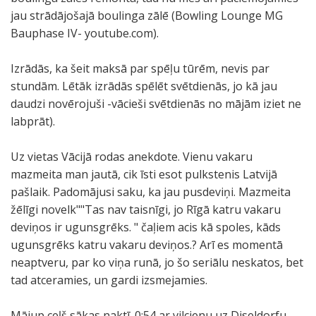
jau strādājošajā boulinga zālē (Bowling Lounge MG
Bauphase IV- youtube.com).
Izrādās, ka šeit maksā par spēļu tūrēm, nevis par
stundām. Lētāk izrādās spēlēt svētdienās, jo kā jau
daudzi novērojuši -vācieši svētdienās no mājām iziet ne
labprāt).
Uz vietas Vācijā rodas anekdote. Vienu vakaru
mazmeita man jautā, cik īsti esot pulkstenis Latvijā
pašlaik. Padomājusi saku, ka jau pusdeviņi. Mazmeita
žēlīgi novelk""Tas nav taisnīgi, jo Rīgā katru vakaru
deviņos ir ugunsgrēks. " čaļiem acis kā spoles, kāds
ugunsgrēks katru vakaru deviņos.? Arī es momentā
neaptveru, par ko viņa runā, jo šo seriālu neskatos, bet
tad atceramies, un gardi izsmejamies.
Mājup ceļš sākas naktī. 0:54 ar vilcienu uz Diseldorfu.