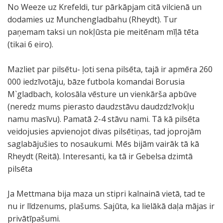
No Weeze uz Krefeldi, tur pārkāpjam citā vilcienā un
dodamies uz Munchengladbahu (Rheydt). Tur
paņemam taksi un nokļūsta pie meitēnam mīļā tēta
(tikai 6 eiro).
Mazliet par pilsētu- ļoti sena pilsēta, tajā ir apmēra 260
000 iedzīvotāju, bāze futbola komandai Borusia
M`gladbach, kolosāla vēsture un vienkārša apbūve
(neredz mums pierasto daudzstāvu daudzdzīvokļu
namu masīvu). Pamatā 2-4 stāvu nami. Tā kā pilsēta
veidojusies apvienojot divas pilsētiņas, tad joprojām
saglabājušies to nosaukumi. Mēs bijām vairāk tā kā
Rheydt (Reitā). Interesanti, ka tā ir Gebelsa dzimtā
pilsēta
Ja Mettmana bija maza un stipri kalnainā vietā, tad te
nu ir līdzenums, plašums. Sajūta, ka lielākā daļa mājas ir
privātīpašumi.