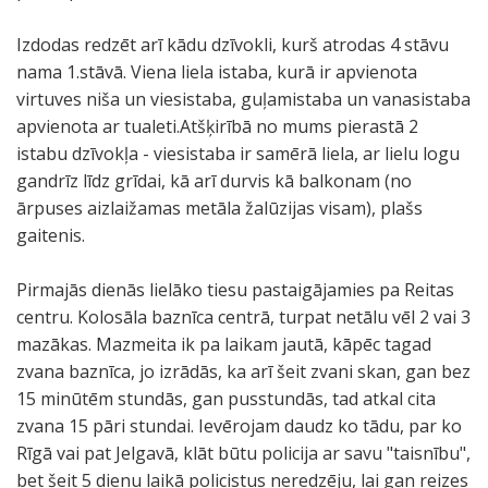
Izdodas redzēt arī kādu dzīvokli, kurš atrodas 4 stāvu
nama 1.stāvā. Viena liela istaba, kurā ir apvienota
virtuves niša un viesistaba, guļamistaba un vanasistaba
apvienota ar tualeti.Atšķirībā no mums pierastā 2
istabu dzīvokļa - viesistaba ir samērā liela, ar lielu logu
gandrīz līdz grīdai, kā arī durvis kā balkonam (no
ārpuses aizlaižamas metāla žalūzijas visam), plašs
gaitenis.
Pirmajās dienās lielāko tiesu pastaigājamies pa Reitas
centru. Kolosāla baznīca centrā, turpat netālu vēl 2 vai 3
mazākas. Mazmeita ik pa laikam jautā, kāpēc tagad
zvana baznīca, jo izrādās, ka arī šeit zvani skan, gan bez
15 minūtēm stundās, gan pusstundās, tad atkal cita
zvana 15 pāri stundai. Ievērojam daudz ko tādu, par ko
Rīgā vai pat Jelgavā, klāt būtu policija ar savu "taisnību",
bet šeit 5 dienu laikā policistus neredzēju, lai gan reizes