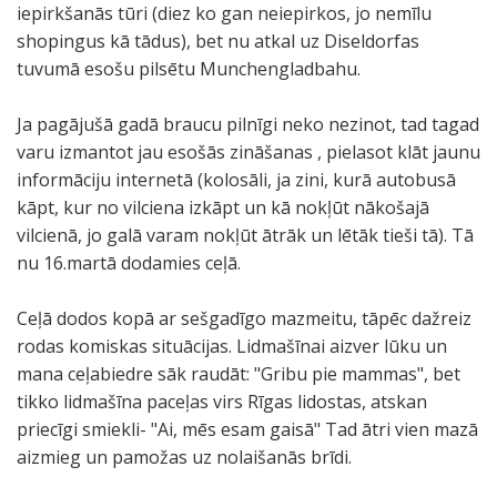
iepirkšanās tūri (diez ko gan neiepirkos, jo nemīlu
shopingus kā tādus), bet nu atkal uz Diseldorfas
tuvumā esošu pilsētu Munchengladbahu.
Ja pagājušā gadā braucu pilnīgi neko nezinot, tad tagad
varu izmantot jau esošās zināšanas , pielasot klāt jaunu
informāciju internetā (kolosāli, ja zini, kurā autobusā
kāpt, kur no vilciena izkāpt un kā nokļūt nākošajā
vilcienā, jo galā varam nokļūt ātrāk un lētāk tieši tā). Tā
nu 16.martā dodamies ceļā.
Ceļā dodos kopā ar sešgadīgo mazmeitu, tāpēc dažreiz
rodas komiskas situācijas. Lidmašīnai aizver lūku un
mana ceļabiedre sāk raudāt: "Gribu pie mammas", bet
tikko lidmašīna paceļas virs Rīgas lidostas, atskan
priecīgi smiekli- "Ai, mēs esam gaisā" Tad ātri vien mazā
aizmieg un pamožas uz nolaišanās brīdi.