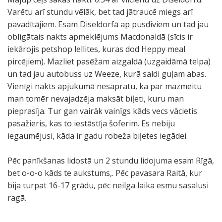
Varētu arī stundu vēlāk, bet tad jātraucē miegs arī
pavadītājiem. Esam Diseldorfā ap pusdiviem un tad jau
obligātais nakts apmeklējums Macdonaldā (sīcis ir
iekārojis petshop lellites, kuras dod Heppy meal
pircējiem). Mazliet pasēžam aizgaldā (uzgaidāmā telpa)
un tad jau autobuss uz Weeze, kurā saldi guļam abas.
Vienīgi nakts apjukumā nesapratu, ka par mazmeitu
man tomēr nevajadzēja maksāt biļeti, kuru man
pieprasīja. Tur gan vairāk vainīgs kāds vecs vācietis
pasažieris, kas to iestāstīja šoferim. Es nebiju
iegaumējusi, kāda ir gadu robeža biļetes iegādei.
Pēc panīkšanas lidostā un 2 stundu lidojuma esam Rīgā,
bet o-o-o kāds te aukstums,. Pēc pavasara Raitā, kur
bija turpat 16-17 grādu, pēc neilga laika esmu sasalusi
ragā.