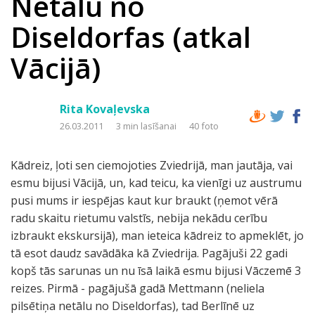
Netālu no
Diseldorfas (atkal
Vācijā)
Rita Kovaļevska
26.03.2011
3 min lasīšanai
40 foto
Kādreiz, ļoti sen ciemojoties Zviedrijā, man jautāja, vai
esmu bijusi Vācijā, un, kad teicu, ka vienīgi uz austrumu
pusi mums ir iespējas kaut kur braukt (ņemot vērā
radu skaitu rietumu valstīs, nebija nekādu cerību
izbraukt ekskursijā), man ieteica kādreiz to apmeklēt, jo
tā esot daudz savādāka kā Zviedrija. Pagājuši 22 gadi
kopš tās sarunas un nu īsā laikā esmu bijusi Vāczemē 3
reizes. Pirmā - pagājušā gadā Mettmann (neliela
pilsētiņa netālu no Diseldorfas), tad Berlīnē uz