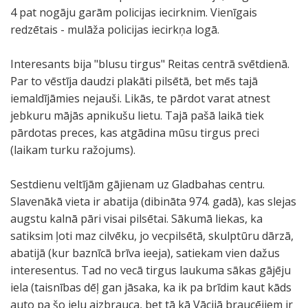
4 pat nogāju garām policijas iecirknim. Vienīgais
redzētais - mulāža policijas iecirkņa logā.
Interesants bija "blusu tirgus" Reitas centrā svētdienā.
Par to vēstīja daudzi plakāti pilsētā, bet mēs tajā
iemaldījāmies nejauši. Likās, te pārdot varat atnest
jebkuru mājās apnikušu lietu. Tajā pašā laikā tiek
pārdotas preces, kas atgādina mūsu tirgus preci
(laikam turku ražojums).
Sestdienu veltījām gājienam uz Gladbahas centru.
Slavenākā vieta ir abatija (dibināta 974. gadā), kas slejas
augstu kalnā pāri visai pilsētai. Sākumā liekas, ka
satiksim ļoti maz cilvēku, jo vecpilsētā, skulptūru dārzā,
abatijā (kur baznīcā brīva ieeja), satiekam vien dažus
interesentus. Tad no vecā tirgus laukuma sākas gājēju
iela (taisnības dēļ gan jāsaka, ka ik pa brīdim kaut kāds
auto pa šo ielu aizbrauca, bet tā kā Vācijā braucējiem ir