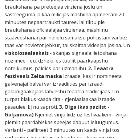
braukshana pa preteejaa virziena joslu un
sastreeguma laikaa milicijas mashiina apmeeram 20
minuutes nepaartraukti tauree, lai tiktu pie
braukshanas oficiaalajaa virzienaa, mashiinu
staaveeshanai par nelielu samaksu policistam vai bez
taas var novietot jebkur, tai skaitaa videejaa joslaa. Un
viskolosaalaakais
- skanjas signaala lietoshana
noziimee - eu, dzheki, es tuuliit paarkaapshu
noteikumus, paldies par uzmaniibu.
2. Teaatra
festivaals Zelta maska
Izraade, kas ir nomineeta
galvenajai balvai var izraadiities par izraadi
galaiciigaakajaas latvieshu teaatra tradiicijaas. Un
turpat blakus kaada cita - gjeniaalaakaa izraade
pasaulee. Ej nu saproti.
3. Olga (kas paziist -
Galjamova)
Njemiet vinju liidz uz festivaaliem - vinjai
piemiit paardabiskas speejas dabuut ieluugumus.
Varianti - paflirteet 3 minuutes un kaads vinjai tos
uzdaavina, iepaziities ar kaadu no aktieriem pie