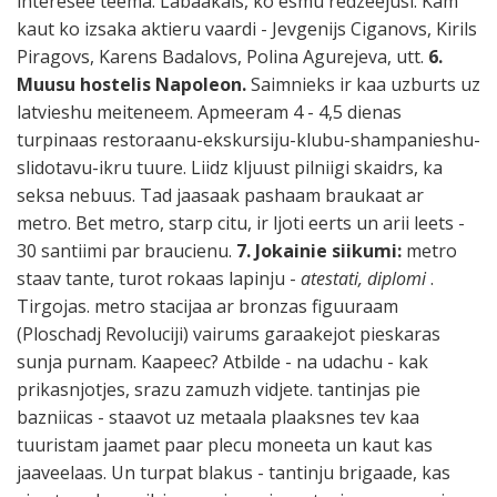
interesee teema. Labaakais, ko esmu redzeejusi. Kam
kaut ko izsaka aktieru vaardi - Jevgenijs Ciganovs, Kirils
Piragovs, Karens Badalovs, Polina Agurejeva, utt.
6.
Muusu hostelis Napoleon.
Saimnieks ir kaa uzburts uz
latvieshu meiteneem. Apmeeram 4 - 4,5 dienas
turpinaas restoraanu-ekskursiju-klubu-shampanieshu-
slidotavu-ikru tuure. Liidz kljuust pilniigi skaidrs, ka
seksa nebuus. Tad jaasaak pashaam braukaat ar
metro. Bet metro, starp citu, ir ljoti eerts un arii leets -
30 santiimi par braucienu.
7. Jokainie siikumi:
metro
staav tante, turot rokaas lapinju -
atestati, diplomi
.
Tirgojas. metro stacijaa ar bronzas figuuraam
(Ploschadj Revoluciji) vairums garaakejot pieskaras
sunja purnam. Kaapeec? Atbilde - na udachu - kak
prikasnjotjes, srazu zamuzh vidjete. tantinjas pie
bazniicas - staavot uz metaala plaaksnes tev kaa
tuuristam jaamet paar plecu moneeta un kaut kas
jaaveelaas. Un turpat blakus - tantinju brigaade, kas