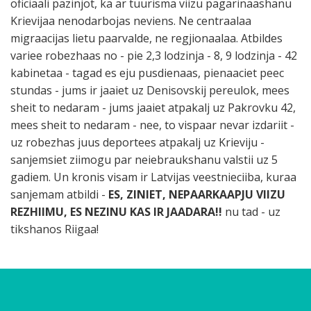
oficiaali pazinjot, ka ar tuurisma viizu pagarinaashanu
Krievijaa nenodarbojas neviens. Ne centraalaa
migraacijas lietu paarvalde, ne regjionaalaa. Atbildes
variee robezhaas no - pie 2,3 lodzinja - 8, 9 lodzinja - 42
kabinetaa - tagad es eju pusdienaas, pienaaciet peec
stundas - jums ir jaaiet uz Denisovskij pereulok, mees
sheit to nedaram - jums jaaiet atpakalj uz Pakrovku 42,
mees sheit to nedaram - nee, to vispaar nevar izdariit -
uz robezhas juus deportees atpakalj uz Krieviju -
sanjemsiet ziimogu par neiebraukshanu valstii uz 5
gadiem. Un kronis visam ir Latvijas veestnieciiba, kuraa
sanjemam atbildi -
ES, ZINIET, NEPAARKAAPJU VIIZU
REZHIIMU, ES NEZINU KAS IR JAADARA!!
nu tad - uz
tikshanos Riigaa!