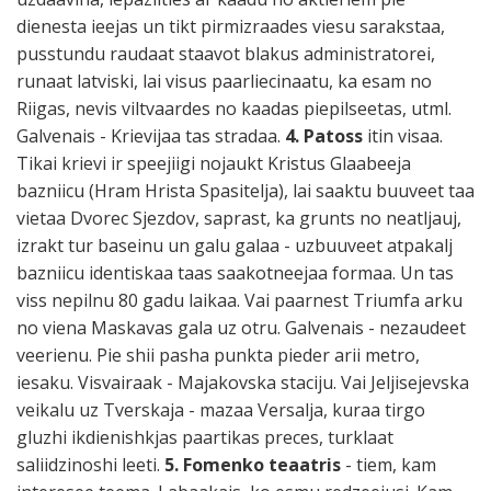
dienesta ieejas un tikt pirmizraades viesu sarakstaa,
pusstundu raudaat staavot blakus administratorei,
runaat latviski, lai visus paarliecinaatu, ka esam no
Riigas, nevis viltvaardes no kaadas piepilseetas, utml.
Galvenais - Krievijaa tas stradaa.
4. Patoss
itin visaa.
Tikai krievi ir speejiigi nojaukt Kristus Glaabeeja
bazniicu (Hram Hrista Spasitelja), lai saaktu buuveet taa
vietaa Dvorec Sjezdov, saprast, ka grunts no neatljauj,
izrakt tur baseinu un galu galaa - uzbuuveet atpakalj
bazniicu identiskaa taas saakotneejaa formaa. Un tas
viss nepilnu 80 gadu laikaa. Vai paarnest Triumfa arku
no viena Maskavas gala uz otru. Galvenais - nezaudeet
veerienu. Pie shii pasha punkta pieder arii metro,
iesaku. Visvairaak - Majakovska staciju. Vai Jeljisejevska
veikalu uz Tverskaja - mazaa Versalja, kuraa tirgo
gluzhi ikdienishkjas paartikas preces, turklaat
saliidzinoshi leeti.
5. Fomenko teaatris
- tiem, kam