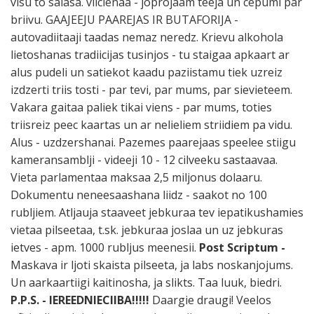
visu to salasa. vilcienaa - joprojaam teeja un cepumi par
briivu. GAAJEEJU PAAREJAS IR BUTAFORIJA -
autovadiitaaji taadas nemaz neredz. Krievu alkohola
lietoshanas tradiicijas tusinjos - tu staigaa apkaart ar
alus pudeli un satiekot kaadu paziistamu tiek uzreiz
izdzerti triis tosti - par tevi, par mums, par sievieteem.
Vakara gaitaa paliek tikai viens - par mums, toties
triisreiz peec kaartas un ar nelieliem striidiem pa vidu.
Alus - uzdzershanai. Pazemes paarejaas speelee stiigu
kameransamblji - videeji 10 - 12 cilveeku sastaavaa.
Vieta parlamentaa maksaa 2,5 miljonus dolaaru.
Dokumentu neneesaashana liidz - saakot no 100
rubljiem. Atljauja staaveet jebkuraa tev iepatikushamies
vietaa pilseetaa, t.sk. jebkuraa joslaa un uz jebkuras
ietves - apm. 1000 rubljus meenesii.
Post Scriptum -
Maskava ir ljoti skaista pilseeta, ja labs noskanjojums.
Un aarkaartiigi kaitinosha, ja slikts. Taa luuk, biedri.
P.P.S. - IEREEDNIECIIBA!!!!!
Daargie draugi! Veelos