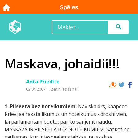
Maskava, johaidii!!!
Anta Priedīte
02.04.2007
2 min lasīšanai
1. Pilseeta bez noteikumiem.
Nav skaidrs, kaapeec
Krievijaa raksta likumus un noteikumus - droshi vien,
lai parlamentam buutu, par ko sanjemt naudu.
MASKAVA IR PILSEETA BEZ NOTEIKUMIEM. Saakot no
satiksmes, kur ir iespeejams jebkas, tai skaitaa