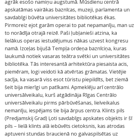
agrāk esošo namiņu augstumā. Mūsdienu centrā
apskatāmas vairākas baznīcas, muzeji, parlamenta un
savdabīgi būvēta universitātes bibliotēkas ēkas.
Pirmoreiz ejot garām operai to pat nepamanīju, man uz
to norādīja otrajā reizē. Paši ļubļanieši atzina, ka
lielākus operas iestudējumus nākas uzvest kongresu
namā. Izceļas bijušā Tempļa ordeņa baznīciņa, kuras
laukumā notiek vasaras teātra svētki un universitātes
bibliotēka. Tās interesantā arhitektūra piesaista acis,
piemēram, logi veidoti kā atvērtas grāmatas. Vietējie
sacīja, ka vasarā viss esot tūristu piepildīts, bet ziemā
šeit bija mierīgi un patīkami. Apmeklēju arī centrālo
universālveikalu, kurš atgādināja Rīgas Centrālo
universālveikalu pirms pārbūvēšanas, lielveikalus
nemanīju, iespējams tie bija ārpus centra. Klints pils
(Predjamskij Grad) Ļoti savdabīgs apskates objekts ir šī
pils – lielā klints alā iebūvēts cietoksnis, kas atrodas
aptuveni stundas braucienā no galvaspilsētas uz