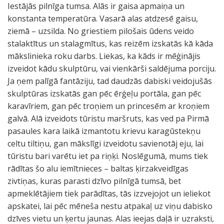
Iestājās pilnīga tumsa. Alās ir gaisa apmaiņa un
konstanta temperatūra. Vasarā alas atdzesē gaisu,
ziemā – uzsilda. No griestiem pilošais ūdens veido
stalaktītus un stalagmītus, kas reizēm izskatās kā kāda
mākslinieka roku darbs. Liekas, ka kāds ir mēģinājis
izveidot kādu skulptūru, vai vienkārši saldējuma porciju.
Ja ņem palīgā fantāziju, tad daudzās dabiski veidojušās
skulptūras izskatās gan pēc ērģeļu portāla, gan pēc
karavīriem, gan pēc troņiem un princesēm ar kroņiem
galvā. Alā izveidots tūristu maršruts, kas ved pa Pirmā
pasaules kara laikā izmantotu krievu karagūstekņu
celtu tiltiņu, gan mākslīgi izveidotu savienotāj eju, lai
tūristu bari varētu iet pa riņķi. Noslēgumā, mums tiek
rādītas šo alu iemītnieces – baltas ķirzakveidīgas
zivtiņas, kuras parasti dzīvo pilnīgā tumsā, bet
apmeklētājiem tiek parādītas, tās izzvejojot un ieliekot
apskatei, lai pēc mēneša nestu atpakaļ uz viņu dabisko
dzīves vietu un ķertu jaunas. Alas ieejas daļā ir uzraksti,