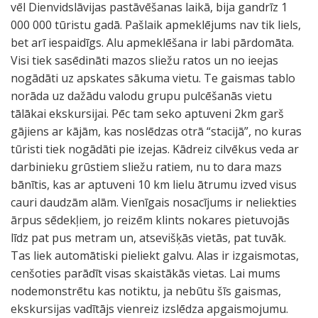
vēl Dienvidslāvijas pastāvēšanas laikā, bija gandrīz 1
000 000 tūristu gadā. Pašlaik apmeklējums nav tik liels,
bet arī iespaidīgs. Alu apmeklēšana ir labi pārdomāta.
Visi tiek sasēdināti mazos sliežu ratos un no ieejas
nogādāti uz apskates sākuma vietu. Te gaismas tablo
norāda uz dažādu valodu grupu pulcēšanās vietu
tālākai ekskursijai. Pēc tam seko aptuveni 2km garš
gājiens ar kājām, kas noslēdzas otrā “stacijā”, no kuras
tūristi tiek nogādāti pie izejas. Kādreiz cilvēkus veda ar
darbinieku grūstiem sliežu ratiem, nu to dara mazs
bānītis, kas ar aptuveni 10 km lielu ātrumu izved visus
cauri daudzām alām. Vienīgais nosacījums ir neliekties
ārpus sēdekļiem, jo reizēm klints nokares pietuvojās
līdz pat pus metram un, atsevišķās vietās, pat tuvāk.
Tas liek automātiski pieliekt galvu. Alas ir izgaismotas,
cenšoties parādīt visas skaistākās vietas. Lai mums
nodemonstrētu kas notiktu, ja nebūtu šīs gaismas,
ekskursijas vadītājs vienreiz izslēdza apgaismojumu.