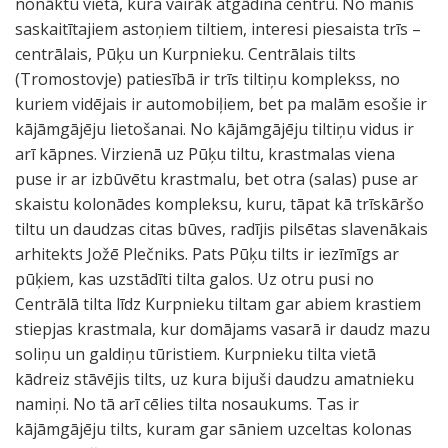
nonāktu vietā, kura vairāk atgādina centru. No manis
saskaitītajiem astoņiem tiltiem, interesi piesaista trīs –
centrālais, Pūķu un Kurpnieku. Centrālais tilts
(Tromostovje) patiesībā ir trīs tiltiņu komplekss, no
kuriem vidējais ir automobiļiem, bet pa malām esošie ir
kājāmgājēju lietošanai. No kājāmgājēju tiltiņu vidus ir
arī kāpnes. Virzienā uz Pūķu tiltu, krastmalas viena
puse ir ar izbūvētu krastmalu, bet otra (salas) puse ar
skaistu kolonādes kompleksu, kuru, tāpat kā trīskāršo
tiltu un daudzas citas būves, radījis pilsētas slavenākais
arhitekts Jožē Plečniks. Pats Pūķu tilts ir iezīmīgs ar
pūķiem, kas uzstādīti tilta galos. Uz otru pusi no
Centrālā tilta līdz Kurpnieku tiltam gar abiem krastiem
stiepjas krastmala, kur domājams vasarā ir daudz mazu
soliņu un galdiņu tūristiem. Kurpnieku tilta vietā
kādreiz stāvējis tilts, uz kura bijuši daudzu amatnieku
namiņi. No tā arī cēlies tilta nosaukums. Tas ir
kājāmgājēju tilts, kuram gar sāniem uzceltas kolonas