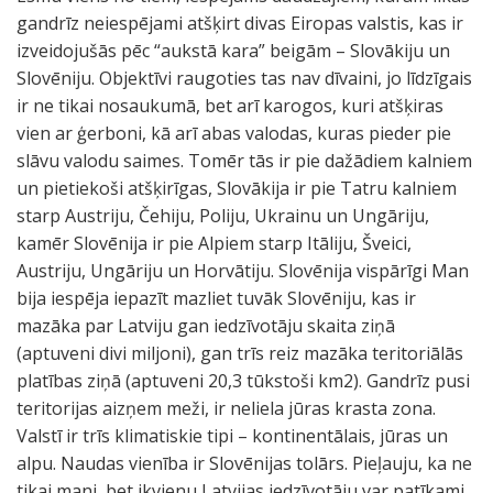
gandrīz neiespējami atšķirt divas Eiropas valstis, kas ir
izveidojušās pēc “aukstā kara” beigām – Slovākiju un
Slovēniju. Objektīvi raugoties tas nav dīvaini, jo līdzīgais
ir ne tikai nosaukumā, bet arī karogos, kuri atšķiras
vien ar ģerboni, kā arī abas valodas, kuras pieder pie
slāvu valodu saimes. Tomēr tās ir pie dažādiem kalniem
un pietiekoši atšķirīgas, Slovākija ir pie Tatru kalniem
starp Austriju, Čehiju, Poliju, Ukrainu un Ungāriju,
kamēr Slovēnija ir pie Alpiem starp Itāliju, Šveici,
Austriju, Ungāriju un Horvātiju. Slovēnija vispārīgi Man
bija iespēja iepazīt mazliet tuvāk Slovēniju, kas ir
mazāka par Latviju gan iedzīvotāju skaita ziņā
(aptuveni divi miljoni), gan trīs reiz mazāka teritoriālās
platības ziņā (aptuveni 20,3 tūkstoši km2). Gandrīz pusi
teritorijas aizņem meži, ir neliela jūras krasta zona.
Valstī ir trīs klimatiskie tipi – kontinentālais, jūras un
alpu. Naudas vienība ir Slovēnijas tolārs. Pieļauju, ka ne
tikai mani, bet ikvienu Latvijas iedzīvotāju var patīkami