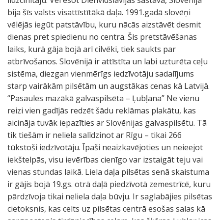
līdzcīnītāju. Vēl esot Dienvidslāvijas sastāvā, Slovēnija
bija šīs valsts visattīstītākā daļa. 1991.gadā slovēņi
vēlējās iegūt patstāvību, kuru nācās aizstāvēt desmit
dienas pret spiedienu no centra. Šis pretstāvēšanas
laiks, kurā gāja bojā arī cilvēki, tiek saukts par
atbrīvošanos. Slovēnijā ir attīstīta un labi uzturēta ceļu
sistēma, diezgan vienmērīgs iedzīvotāju sadalījums
starp vairākām pilsētām un augstākas cenas kā Latvijā.
“Pasaules mazākā galvaspilsēta – Ļubļana” Ne vienu
reizi vien gadījās redzēt šādu reklāmas plakātu, kas
aicināja tuvāk iepazīties ar Slovēnijas galvaspilsētu. Tā
tik tiešām ir neliela salīdzinot ar Rīgu – tikai 266
tūkstoši iedzīvotāju. Īpaši neaizkavējoties un neieejot
iekštelpās, visu ievērības cienīgo var izstaigāt teju vai
vienas stundas laikā. Liela daļa pilsētas senā skaistuma
ir gājis bojā 19.gs. otrā daļā piedzīvotā zemestrīcē, kuru
pārdzīvoja tikai neliela daļa būvju. Ir saglabājies pilsētas
cietoksnis, kas celts uz pilsētas centrā esošas salas kā