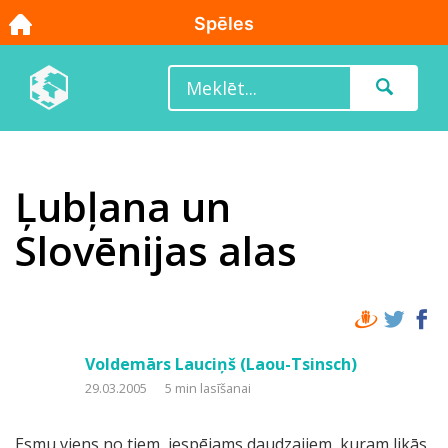
Ļubļana un
Slovēnijas alas
Voldemārs Lauciņš (Laou-Tsinsch)
29.03.2005
5 min lasīšanai
Esmu viens no tiem, iespējams daudzajiem, kuram likās