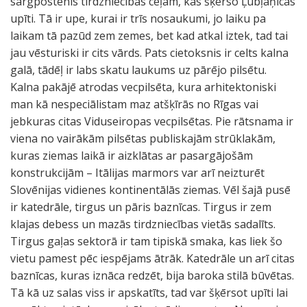
sargpostenis tirdzniecības ceļam, kas šķērso Ļubļaņicas
upīti. Tā ir upe, kurai ir trīs nosaukumi, jo laiku pa
laikam tā pazūd zem zemes, bet kad atkal iztek, tad tai
jau vēsturiski ir cits vārds. Pats cietoksnis ir celts kalna
galā, tādēļ ir labs skatu laukums uz pārējo pilsētu.
Kalna pakājē atrodas vecpilsēta, kura arhitektoniski
man kā nespeciālistam maz atšķīrās no Rīgas vai
jebkuras citas Viduseiropas vecpilsētas. Pie rātsnama ir
viena no vairākām pilsētas publiskajām strūklakām,
kuras ziemas laikā ir aizklātas ar pasargājošām
konstrukcijām – Itālijas marmors var arī neizturēt
Slovēnijas vidienes kontinentālās ziemas. Vēl šajā pusē
ir katedrāle, tirgus un pāris baznīcas. Tirgus ir zem
klajas debess un mazās tirdzniecības vietās sadalīts.
Tirgus gaļas sektorā ir tam tipiskā smaka, kas liek šo
vietu pamest pēc iespējams ātrāk. Katedrāle un arī citas
baznīcas, kuras iznāca redzēt, bija baroka stilā būvētas.
Tā kā uz salas viss ir apskatīts, tad var šķērsot upīti lai