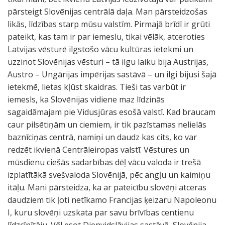
pārsteigt Slovēnijas centrālā daļa. Man pārsteidzošas
likās, līdzības starp mūsu valstīm. Pirmajā brīdī ir grūti
pateikt, kas tam ir par iemeslu, tikai vēlāk, atceroties
Latvijas vēsturē ilgstošo vācu kultūras ietekmi un
uzzinot Slovēnijas vēsturi – tā ilgu laiku bija Austrijas,
Austro – Ungārijas impērijas sastāvā – un ilgi bijusi šajā
ietekmē, lietas kļūst skaidras. Tieši tas varbūt ir
iemesls, ka Slovēnijas vidiene maz līdzinās
sagaidāmajam pie Vidusjūras esošā valstī. Kad braucam
caur pilsētiņām un ciemiem, ir tik pazīstamas nelielās
baznīciņas centrā, namiņi un daudz kas cits, ko var
redzēt ikvienā Centrāleiropas valstī. Vēstures un
mūsdienu ciešās sadarbības dēļ vācu valoda ir trešā
izplatītākā svešvaloda Slovēnijā, pēc angļu un kaimiņu
itāļu. Mani pārsteidza, ka ar pateicību slovēņi atceras
daudziem tik ļoti netīkamo Francijas ķeizaru Napoleonu
I, kuru slovēņi uzskata par savu brīvības centienu