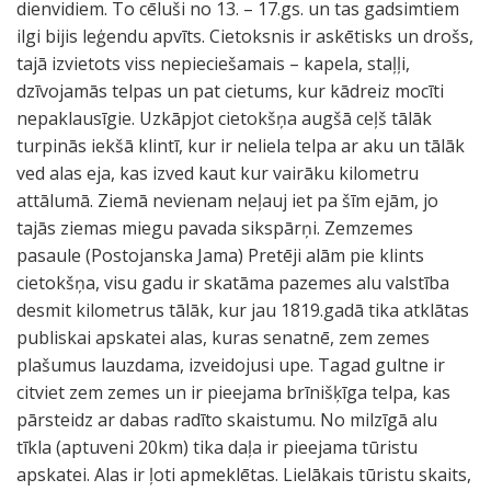
dienvidiem. To cēluši no 13. – 17.gs. un tas gadsimtiem
ilgi bijis leģendu apvīts. Cietoksnis ir askētisks un drošs,
tajā izvietots viss nepieciešamais – kapela, staļļi,
dzīvojamās telpas un pat cietums, kur kādreiz mocīti
nepaklausīgie. Uzkāpjot cietokšņa augšā ceļš tālāk
turpinās iekšā klintī, kur ir neliela telpa ar aku un tālāk
ved alas eja, kas izved kaut kur vairāku kilometru
attālumā. Ziemā nevienam neļauj iet pa šīm ejām, jo
tajās ziemas miegu pavada sikspārņi. Zemzemes
pasaule (Postojanska Jama) Pretēji alām pie klints
cietokšņa, visu gadu ir skatāma pazemes alu valstība
desmit kilometrus tālāk, kur jau 1819.gadā tika atklātas
publiskai apskatei alas, kuras senatnē, zem zemes
plašumus lauzdama, izveidojusi upe. Tagad gultne ir
citviet zem zemes un ir pieejama brīnišķīga telpa, kas
pārsteidz ar dabas radīto skaistumu. No milzīgā alu
tīkla (aptuveni 20km) tika daļa ir pieejama tūristu
apskatei. Alas ir ļoti apmeklētas. Lielākais tūristu skaits,