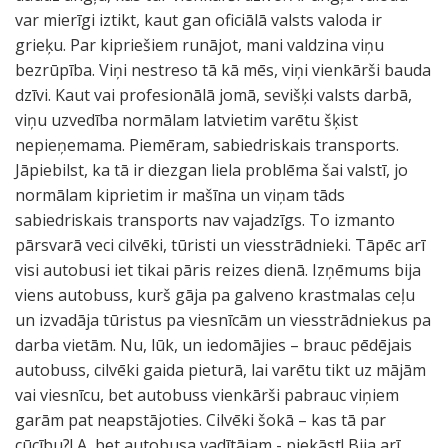
var mierīgi iztikt, kaut gan oficiālā valsts valoda ir
grieķu. Par kipriešiem runājot, mani valdzina viņu
bezrūpība. Viņi nestreso tā kā mēs, viņi vienkārši bauda
dzīvi. Kaut vai profesionālā jomā, sevišķi valsts darbā,
viņu uzvedība normālam latvietim varētu šķist
nepieņemama. Piemēram, sabiedriskais transports.
Jāpiebilst, ka tā ir diezgan liela problēma šai valstī, jo
normālam kiprietim ir mašīna un viņam tāds
sabiedriskais transports nav vajadzīgs. To izmanto
pārsvarā veci cilvēki, tūristi un viesstrādnieki. Tāpēc arī
visi autobusi iet tikai pāris reizes dienā. Izņēmums bija
viens autobuss, kurš gāja pa galveno krastmalas ceļu
un izvadāja tūristus pa viesnīcām un viesstrādniekus pa
darba vietām. Nu, lūk, un iedomājies – brauc pēdējais
autobuss, cilvēki gaida pieturā, lai varētu tikt uz mājām
vai viesnīcu, bet autobuss vienkārši pabrauc viņiem
garām pat neapstājoties. Cilvēki šokā – kas tā par
cūcību?! A, bet autobusa vadītājam - piekāst! Bija arī