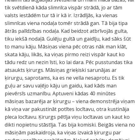
tik svētdienā kāda slimnīca vispār strādā, jo ar tām
valsts iestādēm tur tā ir kā ir. Izrādījās, ka vienas
slimnīcas viena nodaļa tomēr strādā gan. Tā bija tipa
ātrās palīdzības nodaļa. Kad beidzot atbrīvojās gulta,
tiku iekšā nodaļā. Gulēju gultā un gaidīju, kad sāks šūt
to manu kāju. Māsiņas viena pēc otras nāk man klāt,
skata kāju, likās, ka viņas pirmo reizi vispār kaut ko
tādu redz un nezin īsti, ko lai dara. Pēc pusstundas tika
atsaukts ķirurgs. Māsiņas grieķiski sarunājas ar
ķirurgu, saprotams, ka es ne vella nesaprotu. Es tik
guļu ar savu vaļējo kāju un gaidu, kad kāds man
pievērsīs uzmanību. Aptuveni kādas 40 minūtes
māsiņas bazarēja ar ķirurgu – viena demonstrēja viņam
kā viņa var pakustināt potītes locītavu, otra kustināja
pleca locītavu. Ķirurgs pētīja viņu locītavas un kaut ko
dikti nopietnu stāstīja. Tas bija komiski. Beigās viena no
māsiņām paskaidroja, ka viņas izvaicā ķirurgu par