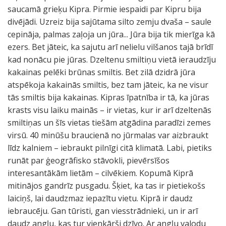
saucamā grieķu Kipra. Pirmie iespaidi par Kipru bija
divējādi. Uzreiz bija sajūtama silto zemju dvaša – saule
cepināja, palmas zaļoja un jūra... Jūra bija tik mierīga kā
ezers. Bet jāteic, ka sajutu arī nelielu vilšanos tajā brīdī
kad nonācu pie jūras. Dzeltenu smiltiņu vietā ieraudzīju
kakainas pelēki brūnas smiltis. Bet zilā dzidrā jūra
atspēkoja kakainās smiltis, bez tam jāteic, ka ne visur
tās smiltis bija kakainas. Kipras īpatnība ir tā, ka jūras
krasts visu laiku mainās – ir vietas, kur ir arī dzeltenās
smiltiņas un šīs vietas tiešām atgādina paradīzi zemes
virsū. 40 minūšu braucienā no jūrmalas var aizbraukt
līdz kalniem – iebraukt pilnīgi citā klimatā. Labi, pietiks
runāt par ģeogrāfisko stāvokli, pievērsīšos
interesantākām lietām – cilvēkiem. Kopumā Kiprā
mitinājos gandrīz pusgadu. Šķiet, ka tas ir pietiekošs
laiciņš, lai daudzmaz iepazītu vietu. Kiprā ir daudz
iebraucēju. Gan tūristi, gan viesstrādnieki, un ir arī
daudz angļu, kas tur vienkārši dzīvo. Ar angļu valodu