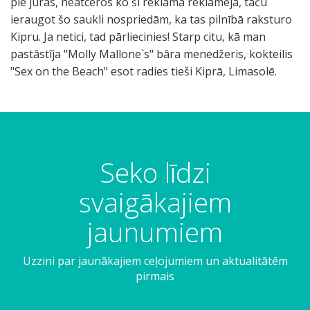
pie jūras, neatceros ko šī reklāma reklamēja, taču
ieraugot šo saukli nospriedām, ka tas pilnībā raksturo
Kipru. Ja netici, tad pārliecinies! Starp citu, kā man
pastāstīja "Molly Mallone`s" bāra menedžeris, kokteilis
"Sex on the Beach" esot radies tieši Kiprā, Limasolē.
a
s
k
j
l
t
k
o
e
i
e
a
n
e
i
e
t
c
j
v
Seko līdzi
n
s
e
e
a
a
n
r
e
s
svaigākajiem
a
o
t
s
t
s
m
a
t
a
jaunumiem
,
ū
a
a
a
d
s
(
d
v
Uzzini par jaunākajiem ceļojumiem un aktualitātēm
z
u
a
i
a
pirmais
i
a
k
o
k
m
p
r
n
r