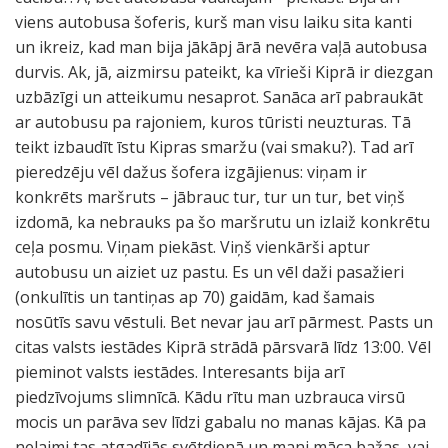
viens autobusa šoferis, kurš man visu laiku sita kanti
un ikreiz, kad man bija jākāpj ārā nevēra vaļā autobusa
durvis. Ak, jā, aizmirsu pateikt, ka vīrieši Kiprā ir diezgan
uzbāzīgi un atteikumu nesaprot. Sanāca arī pabraukāt
ar autobusu pa rajoniem, kuros tūristi neuzturas. Tā
teikt izbaudīt īstu Kipras smaržu (vai smaku?). Tad arī
pieredzēju vēl dažus šofera izgājienus: viņam ir
konkrēts maršruts – jābrauc tur, tur un tur, bet viņš
izdomā, ka nebrauks pa šo maršrutu un izlaiž konkrētu
ceļa posmu. Viņam piekāst. Viņš vienkārši aptur
autobusu un aiziet uz pastu. Es un vēl daži pasažieri
(onkulītis un tantiņas ap 70) gaidām, kad šamais
nosūtīs savu vēstuli. Bet nevar jau arī pārmest. Pasts un
citas valsts iestādes Kiprā strādā pārsvarā līdz 13:00. Vēl
pieminot valsts iestādes. Interesants bija arī
piedzīvojums slimnīcā. Kādu rītu man uzbrauca virsū
mocis un parāva sev līdzi gabalu no manas kājas. Kā pa
nelaimi tas atgadījās svētdienā un mani māca bažas, vai