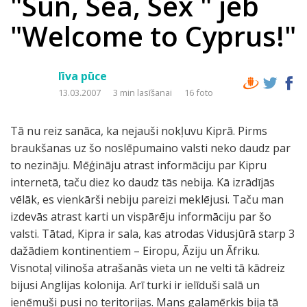
"Sun, Sea, Sex " jeb
"Welcome to Cyprus!"
līva pūce
13.03.2007
3 min lasīšanai
16 foto
Tā nu reiz sanāca, ka nejauši nokļuvu Kiprā. Pirms
braukšanas uz šo noslēpumaino valsti neko daudz par
to nezināju. Mēģināju atrast informāciju par Kipru
internetā, taču diez ko daudz tās nebija. Kā izrādījās
vēlāk, es vienkārši nebiju pareizi meklējusi. Taču man
izdevās atrast karti un vispārēju informāciju par šo
valsti. Tātad, Kipra ir sala, kas atrodas Vidusjūrā starp 3
dažādiem kontinentiem – Eiropu, Āziju un Āfriku.
Visnotaļ vilinoša atrašanās vieta un ne velti tā kādreiz
bijusi Anglijas kolonija. Arī turki ir ielīduši salā un
ieņēmuši pusi no teritorijas. Mans galamērķis bija tā