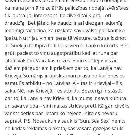
savām veselības problēmām. Nekad nebūtu domājusi,
ka mana pirmā reize ātrās palīdzības nodaļā izvērsīsies
tik jautra. Jā, interesanti tie cilvēki tai Kiprā. Ļoti
draudzīgi. Bet jāteic, ka daudzi ir arī diezgan iedomīgi.
Iedomīgi tādā ziņā, ka uzskata savu valsti par kaut ko
īpašu. Nu ir jau viņiem sena tā vēsture, taču salīdzinot
ar Grieķiju tā Kipra tādi lauki vien ir. Lauku kūrorts. Bet
grūti paciest to viņu augstprātību kad iet runa par
citām valstīm. Vairākas reizes esmu strīdējusies ar
dažiem pārgudriem kipriešiem par to, ka Latvija nav
Krievija. Scenārijs ir tipisks: man prasa no kurienes es
esmu. Es atbildu – no Latvijas. Ā – tas ir Krievijā! – šis
saka. Nē, nav Krievijā – es atbildu. Bezcerīgi ir stāstīt
par to, ka Latvija nav Krievija, ka mums ir sava kultūra
un sava valoda – viņi maitas strīdas pretī. Kā gan cilvēks
var strīdēties par lietām ko nejēdz - šito es nevaru
saprast. P.S. Nosaukuma sauklis "Sun, Sea,Sex" ņemts
no kādas reklāmas plakāta, kas vasarā gozējās saulē