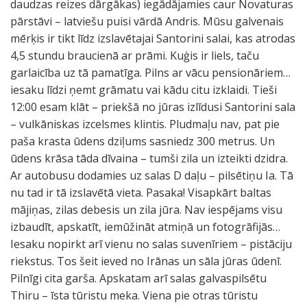
daudzas reizes dārgākas) iegādājamies caur Novaturas
pārstāvi – latviešu puisi vārdā Andris. Mūsu galvenais
mērķis ir tikt līdz izslavētajai Santorini salai, kas atrodas
4,5 stundu braucienā ar prāmi. Kuģis ir liels, taču
garlaicība uz tā pamatīga. Pilns ar vācu pensionāriem…
iesaku līdzi ņemt grāmatu vai kādu citu izklaidi. Tieši
12:00 esam klāt – priekšā no jūras izlīdusi Santorini sala
– vulkāniskas izcelsmes klintis. Pludmaļu nav, pat pie
paša krasta ūdens dziļums sasniedz 300 metrus. Un
ūdens krāsa tāda dīvaina – tumši zila un izteikti dzidra.
Ar autobusu dodamies uz salas D daļu – pilsētiņu Ia. Tā
nu tad ir tā izslavētā vieta. Pasaka! Visapkārt baltas
mājiņas, zilas debesis un zila jūra. Nav iespējams visu
izbaudīt, apskatīt, iemūžināt atmiņā un fotogrāfijās…
Iesaku nopirkt arī vienu no salas suvenīriem – pistāciju
riekstus. Tos šeit ieved no Irānas un sāla jūras ūdenī.
Pilnīgi cita garša. Apskatam arī salas galvaspilsētu
Thiru – īsta tūristu meka. Viena pie otras tūristu