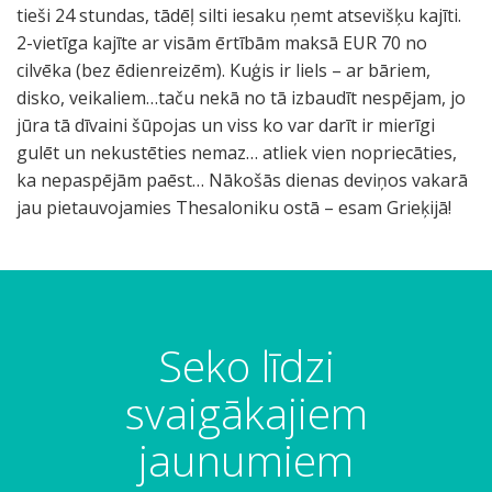
tieši 24 stundas, tādēļ silti iesaku ņemt atsevišķu kajīti.
2-vietīga kajīte ar visām ērtībām maksā EUR 70 no
cilvēka (bez ēdienreizēm). Kuģis ir liels – ar bāriem,
disko, veikaliem…taču nekā no tā izbaudīt nespējam, jo
jūra tā dīvaini šūpojas un viss ko var darīt ir mierīgi
gulēt un nekustēties nemaz… atliek vien nopriecāties,
ka nepaspējām paēst… Nākošās dienas deviņos vakarā
jau pietauvojamies Thesaloniku ostā – esam Grieķijā!
Seko līdzi
svaigākajiem
jaunumiem