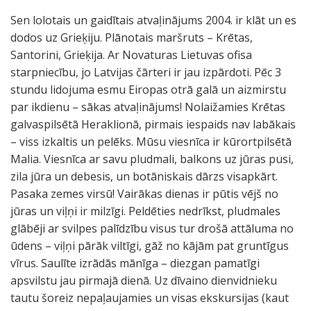
Sen lolotais un gaidītais atvaļinājums 2004. ir klāt un es
dodos uz Grieķiju. Plānotais maršruts – Krētas,
Santorini, Grieķija. Ar Novaturas Lietuvas ofisa
starpniecību, jo Latvijas čārteri ir jau izpārdoti. Pēc 3
stundu lidojuma esmu Eiropas otrā galā un aizmirstu
par ikdienu – sākas atvaļinājums! Nolaižamies Krētas
galvaspilsētā Heraklionā, pirmais iespaids nav labākais
– viss izkaltis un pelēks. Mūsu viesnīca ir kūrortpilsētā
Malia. Viesnīca ar savu pludmali, balkons uz jūras pusi,
zila jūra un debesis, un botāniskais dārzs visapkārt.
Pasaka zemes virsū! Vairākas dienas ir pūtis vējš no
jūras un viļņi ir milzīgi. Peldēties nedrīkst, pludmales
glābēji ar svilpes palīdzību visus tur drošā attāluma no
ūdens – viļņi pārāk viltīgi, gāž no kājām pat gruntīgus
vīrus. Saulīte izrādās mānīga – diezgan pamatīgi
apsvilstu jau pirmajā dienā. Uz dīvaino dienvidnieku
tautu šoreiz nepaļaujamies un visas ekskursijas (kaut