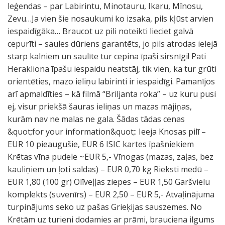
leģendas – par Labirintu, Minotauru, Ikaru, Mīnosu,
Zevu…Ja vien šie nosaukumi ko izsaka, pils kļūst arvien
iespaidīgāka… Braucot uz pili noteikti lieciet galvā
cepurīti – saules dūriens garantēts, jo pils atrodas ielejā
starp kalniem un saulīte tur cepina īpaši sirsnīgi! Pati
Herakliona īpašu iespaidu neatstāj, tik vien, ka tur grūti
orientēties, mazo ieliņu labirinti ir iespaidīgi. Pamanījos
arī apmaldīties – kā filmā “Briljanta roka” – uz kuru pusi
ej, visur priekšā šauras ieliņas un mazas mājiņas,
kurām nav ne malas ne gala. Šādas tādas cenas
&quot;for your information&quot;: Ieeja Knosas pilī –
EUR 10 pieaugušie, EUR 6 ISIC kartes īpašniekiem
Krētas vīna pudele ~EUR 5,- Vīnogas (mazas, zaļas, bez
kauliņiem un ļoti saldas) – EUR 0,70 kg Rieksti medū –
EUR 1,80 (100 gr) Olīveļļas ziepes – EUR 1,50 Garšvielu
komplekts (suvenīrs) – EUR 2,50 – EUR 5,- Atvaļinājuma
turpinājums seko uz pašas Grieķijas sauszemes. No
Krētām uz turieni dodamies ar prāmi, brauciena ilgums