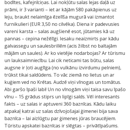
bodītes, kafejnīciņas. Lai nokļūtu salas lejas daļā uz
prāmi, ir 3 varianti – iet ar kājām 580 pakāpienus uz
leju, braukt nelaimīga ēzelīša mugurā vai izmantot
furnikulieri (EUR 3,50 no cilvēka). Diena ir padevusies
vareni karsta – salas augšienē esot, jūtamies kā uz
pannas – cepina nežēlīgi. Iesaku neaizmirts par kādu
galvassegu un saulesbrillēm (acis žilbst no baltajām
mājām un saules). Ar ko vietējie nodarbojas? Ar tūrismu
un lauksaimniecību. Lai cik neticami tas būtu, salas
augsne ir ļoti auglīga (no vulkānu izvirdumu pelniem),
trūkst tikai saldūdens. To vāc ziemā no lietus un ar
kuģiem ved no Krētas. Audzē viņi vīnogas un tomātus.
Abi garšo īpaši labi! Un no vīnogām viņi taisa savu īpašo
vīnu – 15 grādus stiprs un lipīgi salds. Vēl interesants
fakts – uz salas ir aptuveni 360 baznīcas. Kādu laiku
atpakaļ katrai uz salas dzīvojošajai ģimenei bija sava
baznīca – lai aizlūgtu par ģimenes jūras braucējiem.
Tūristu apskatei baznīcas ir slēgtas – privātīpašums.