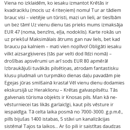
Viena no izklaidēm, ko iesaku izmantot Krētās ir
kvadraciklu (mocis uz 4 riteņiem) nomu! Tur ar tādiem
brauc visi – vietējie un tūristi, mazi un lieli, ar tiesībām
un bez tām! Uz vienu dienu tas prieks mums izmaksāja
EUR 47 (noma, benzīns, eļļa, nodoklis). Karte rokās un
uz priekšu! Maksimālais ātrums gan nav liels, bet kad
braucu pa kalniem – mati vien noplīvo! Obligāti iesaku
vilkt aizsargķiveres (tās par velti dod līdzi nomā) –
drošības apsvērumi un arī sods EUR 80 apmērā!
Izbraukājuši tuvākās pilsētiņas, atrodam fantastisku
klusu pludmali un turpmāko dienas daļu pavadām pie
Egejas jūras smilšainā krasta! Vēl vienu dienu dodamies
ekskursijā uz Heraklionu – Krētas galvaspilsētu. Tās
galvenais tūrisma objekts ir Knosas pils. Man kā ne-
vēsturniecei tas likās garlaicīgi, kaut pils vēsture ir
iespaidīga. Tā celta laika posmā no 7000-3000. g.p.m.ē.,
pilīs bijušas 1400 istabas, 5 stāvi un kanalizācijas
sistēma! Tajos ta laikos… Ar šo pili ir saistītas daudzas