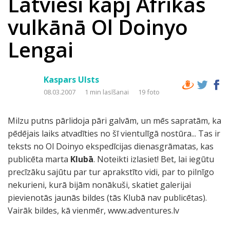
Latvieši kāpj Āfrikas
vulkānā Ol Doinyo
Lengai
Kaspars Ulsts
08.03.2007
1 min lasīšanai
19 foto
Milzu putns pārlidoja pāri galvām, un mēs sapratām, ka
pēdējais laiks atvadīties no šī vientulīgā nostūra... Tas ir
teksts no Ol Doinyo ekspedīcijas dienasgrāmatas, kas
publicēta marta
Klubā
. Noteikti izlasiet! Bet, lai iegūtu
precīzāku sajūtu par tur aprakstīto vidi, par to pilnīgo
nekurieni, kurā bijām nonākuši, skatiet galerijai
pievienotās jaunās bildes (tās Klubā nav publicētas).
Vairāk bildes, kā vienmēr, www.adventures.lv