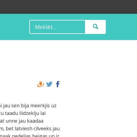
i jau sen bija meerkjis uz
 taadu liidzeklju lai
adat unne jau kaadaa
, bet latviesh cilveeks jau
enaak nedeljas beigas un ir