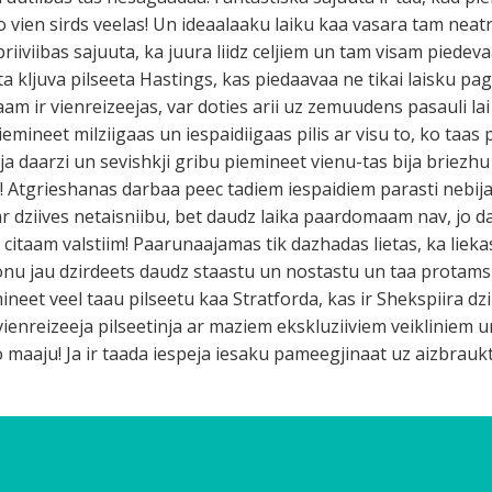
ko vien sirds veelas! Un ideaalaaku laiku kaa vasara tam neat
riiviibas sajuuta, ka juura liidz celjiem un tam visam piede
iljota kljuva pilseeta Hastings, kas piedaavaa ne tikai laisku 
haam ir vienreizeejas, var doties arii uz zemuudens pasauli l
emineet milziigaas un iespaidiigaas pilis ar visu to, ko taas 
bija daarzi un sevishkji gribu piemineet vienu-tas bija briezhu
s! Atgrieshanas darbaa peec tadiem iespaidiem parasti nebija
 dziives netaisniibu, bet daudz laika paardomaam nav, jo d
 citaam valstiim! Paarunaajamas tik dazhadas lietas, ka lie
onu jau dzirdeets daudz staastu un nostastu un taa protam
ineet veel taau pilseetu kaa Stratforda, kas ir Shekspiira dz
, vienreizeeja pilseetinja ar maziem ekskluziiviem veikliniem
 maaju! Ja ir taada iespeja iesaku pameegjinaat uz aizbraukt! 