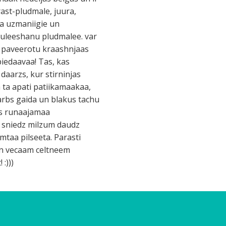
rast-pludmale, juura,
vaa uzmaniigie un
paguleeshanu pludmalee. var
ai paveerotu kraashnjaas
piedaavaa! Tas, kas
 daarzs, kur stirninjas
 ta apati patiikamaakaa,
arbs gaida un blakus tachu
kas runaajamaa
s sniedz milzum daudz
imtaa pilseeta. Parasti
 un vecaam celtneem
:)))