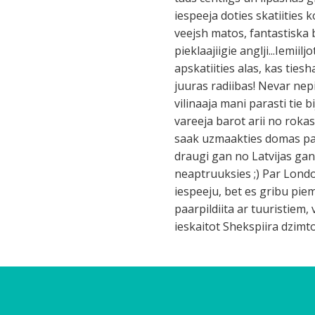
iespeeja doties skatiities 
veejsh matos, fantastiska b
pieklaajiigie anglji...Iemi
apskatiities alas, kas ties
juuras radiibas! Nevar nepi
vilinaaja mani parasti tie 
vareeja barot arii no roka
saak uzmaakties domas par
draugi gan no Latvijas gan
neaptruuksies ;) Par Lond
iespeeju, bet es gribu piem
paarpildiita ar tuuristiem
ieskaitot Shekspiira dzimto