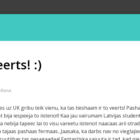
eerts! :)
sīšanai
ies uz UK gribu teik vienu, ka tas tieshaam ir to veerts! Pasha
t bija iespeeja to iistenot! Kaa jau vairumam Latvijas studentu
 nebija tapeec lai to visu vareetu iistenot naacaas arii str
tajaas pashaas fermaas...Jaasaka, ka darbs nav no vieglajiem
ruutiibas tas nesagaadaa! Fantastiska sajuuta ir tad, kad pi