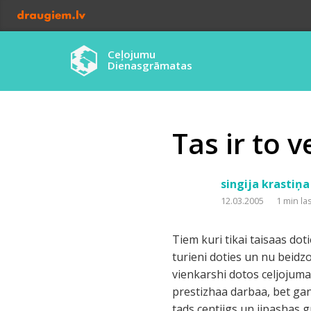
Ceļojumu
Dienasgrāmatas
Tas ir to v
singija krastiņa
12.03.2005
1 min la
Tiem kuri tikai taisaas dot
turieni doties un nu beidzo
vienkarshi dotos celjojumaa
prestizhaa darbaa, bet gan 
tads centiigs un iipashas g