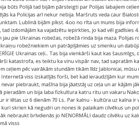
bija būts Polijā tad bijām pārsteigti par Polijas labajiem ceļie
mējās ka Policijas arī nekur nebija. Maršruts veda caur Bialos
punktam. Lublinā bijām plkst. 4.oo no rīta un mums bija infor
, tad izdomājām ka vajadzētu iepirkties, jo kad vēl gadīsies 4.
jām jau pie Ukrainas robežas, robežā rinda bija maza. Polijas r
 Ukraiņu robežniekiem un patrāpījāmies uz smenku un dabūj
RĪGIE Ukrainas ceļi... Tas bija vienkārši kaut kas šausmīgs, d
kārši katastrofa, es teiktu ka vinu vispār nav, tad sapratām ka La
em ceļiem pēc vairākām stundām tikām līdz Jablonicai, mūsu 
 Internetā viss izskatījās forši, bet kad ieraudzījām kur mu
 nevar piebraukt, mašīna bija jāatstāj uz ceļa un ar kājām jā
e tā pieradām un bija laba fizkultura katru ritu un vakaru Na
r ir lētas uz 6 dienām 70 Ls.. Par kalnu - kultūra uz kalna ir
 kuri skrien kā negudri un nones ik palaikam cilvēkus un po
abāk nebraukt brīvdienās jo NENORMĀLI daudz cilvēku uz kaln
umā visss