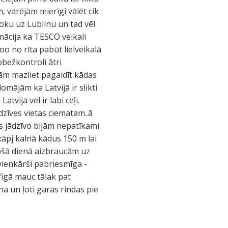
m, varējām mierīgi vālēt cik
toku uz Lublinu un tad vēl
mācija ka TESCO veikali
oo no rīta pabūt lielveikalā
obežkontroli ātri
ām mazliet pagaidīt kādas
omājām ka Latvijā ir slikti
tvijā vēl ir labi ceļi.
dzīves vietas ciematam..ā
ms jādzīvo bijām nepatīkami
kāpj kalnā kādus 150 m lai
košā dienā aizbraucām uz
 vienkārši pabriesmīga -
figā mauc tālak pat
a un ļoti garas rindas pie