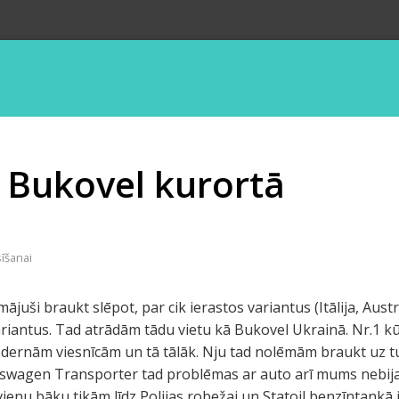
 Bukovel kurortā
sīšanai
ājuši braukt slēpot, par cik ierastos variantus (Itālija, Aust
ariantus. Tad atrādām tādu vietu kā Bukovel Ukrainā. Nr.1 k
ernām viesnīcām un tā tālāk. Nju tad nolēmām braukt uz tur
lkswagen Transporter tad problēmas ar auto arī mums nebija
enu bāku tikām līdz Polijas robežai un Statoil benzīntankā i