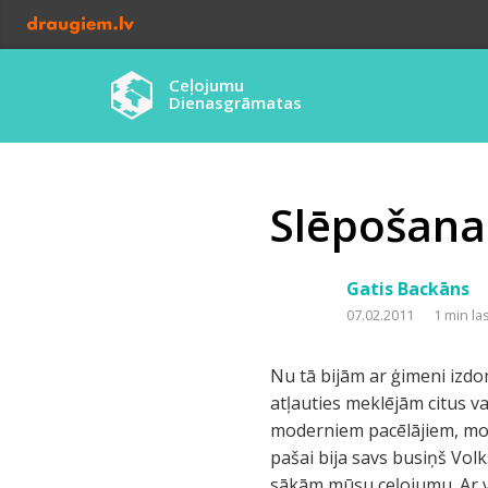
Ceļojumu
Dienasgrāmatas
Slēpošana
Gatis Backāns
07.02.2011
1 min la
Nu tā bijām ar ģimeni izdom
atļauties meklējām citus v
moderniem pacēlājiem, mod
pašai bija savs busiņš Vo
sākām mūsu ceļojumu. Ar vi