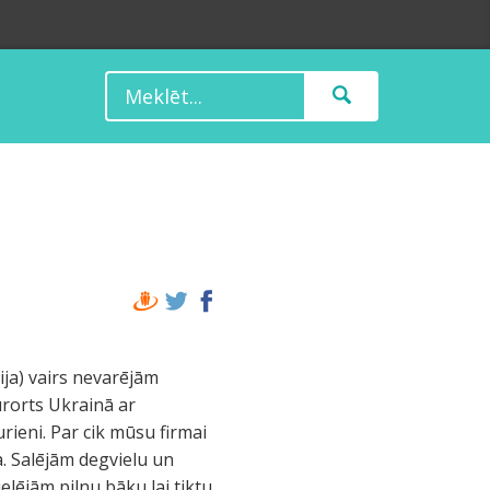
rija) vairs nevarējām
ūrorts Ukrainā ar
ieni. Par cik mūsu firmai
. Salējām degvielu un
elējām pilnu bāku lai tiktu