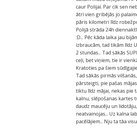
caur Polijai. Par cik sen ne
ātri vien gribējās jo palai
pāris kilometri līdz robež
Polijā strāda 24h diennaktī
:D... Pēc kāda laika jau bi
izbraucām, tad tikām līdz
2 stundas... Tad sākās SUPE
ceļi, bet viņiem, tie ir vien
Kratoties pa šiem sūdīgaji
Tad sākās pirmās vilšanās,
pārsteigti, pie pašas mājas
tiktu līdz mājai, nekas pi
kalnu, slēpošanas kartes tu
daudz maucēju un lidotāju,
neatvainojas... Uz kalna l
pacēlājiem... Nju ta tāa vis