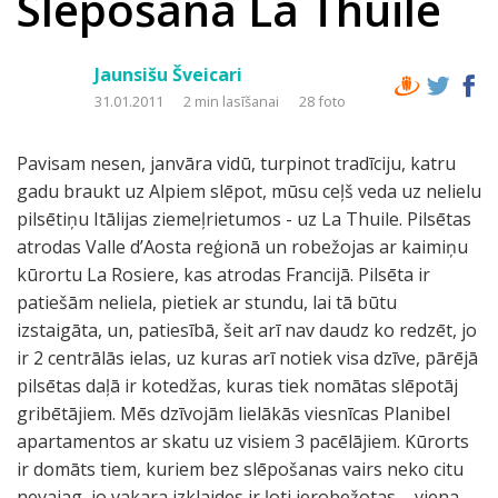
Slēpošana La Thuile
Jaunsišu Šveicari
31.01.2011
2 min lasīšanai
28 foto
Pavisam nesen, janvāra vidū, turpinot tradīciju, katru
gadu braukt uz Alpiem slēpot, mūsu ceļš veda uz nelielu
pilsētiņu Itālijas ziemeļrietumos - uz La Thuile. Pilsētas
atrodas Valle d’Aosta reģionā un robežojas ar kaimiņu
kūrortu La Rosiere, kas atrodas Francijā. Pilsēta ir
patiešām neliela, pietiek ar stundu, lai tā būtu
izstaigāta, un, patiesībā, šeit arī nav daudz ko redzēt, jo
ir 2 centrālās ielas, uz kuras arī notiek visa dzīve, pārējā
pilsētas daļā ir kotedžas, kuras tiek nomātas slēpotāj
gribētājiem. Mēs dzīvojām lielākās viesnīcas Planibel
apartamentos ar skatu uz visiem 3 pacēlājiem. Kūrorts
ir domāts tiem, kuriem bez slēpošanas vairs neko citu
nevajag, jo vakara izklaides ir ļoti ierobežotas – viena