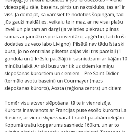
videospēļu zāle, baseins, pirtis un naktsklubs, tas arī ir
viss. Ja domājat, ka varēsiet te nodoties šopingam, tad
jūs gauži maldāties, veikalu te ir maz, ar ne visai plašu
izvēli un pie tam arī dārgi (ja vēlaties piekraut pilnas
somas ar jaunāko sporta inventāru, apģērbu, tad droši
dodaties uz veco labo Livigno). Pilsētā nav tādu īsta ski
busa, jo no centrālās pilsētas daļas visi trīs pacēlāji (1
gondola un 2 krēslu pacēlāji) ir sasniedzami ar kājām 10
minūšu laikā. Ar ski busu var tik uz citiem kaimiņu
slēpošanas kūrortiem un ciemiem – Pre Saint Didier
(termālo avotu baseini) un Courmayer (mazs
slēpošanas kūrorts), Aosta (reģiona centrs) un citiem
Tomēr visu atsver slēpošana, tā te ir vienreizēja.
Kūrorts ir savienots ar Francijas pusē esošo kūrortu La
Rosiere, ar vienu
skipass
varat braukt pa abām ielejām.
Kopumā trašu kopgarums sasniedz 160km, un ar to