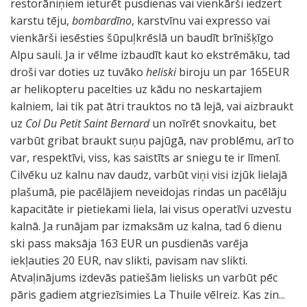
restorāniņiem ieturēt pusdienas vai vienkārši iedzert
karstu tēju,
bombardīno
, karstvīnu vai expresso vai
vienkārši iesēsties šūpuļkrēslā un baudīt brīnišķīgo
Alpu sauli. Ja ir vēlme izbaudīt kaut ko ekstrēmāku, tad
droši var doties uz tuvāko
heliski
biroju un par 165EUR
ar helikopteru pacelties uz kādu no neskartajiem
kalniem, lai tik pat ātri trauktos no tā lejā, vai aizbraukt
uz
Col Du Petit Saint Bernard
un noīrēt snovkaitu, bet
varbūt gribat braukt suņu pajūgā, nav problēmu, arī to
var, respektīvi, viss, kas saistīts ar sniegu te ir līmenī.
Cilvēku uz kalnu nav daudz, varbūt viņi visi izjūk lielajā
plašumā, pie pacēlājiem neveidojas rindas un pacēlāju
kapacitāte ir pietiekami liela, lai visus operatīvi uzvestu
kalnā. Ja runājam par izmaksām uz kalna, tad 6 dienu
ski pass maksāja 163 EUR un pusdienās varēja
iekļauties 20 EUR, nav slikti, pavisam nav slikti.
Atvaļinājums izdevās patiešām lielisks un varbūt pēc
pāris gadiem atgriezīsimies La Thuile vēlreiz. Kas zin...