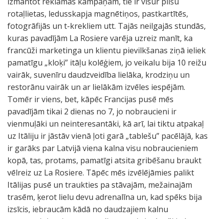
izmantot reklāmas kampaņām, tie ir visur plīšu
rotaļlietas, ledusskapja magnētiņos, pastkartītēs,
fotogrāfijās un t-krekliem utt. Tajās neilgajās stundās,
kuras pavadījām La Rosiere varēja uzreiz manīt, ka
francūži marketinga un klientu pievilkšanas ziņā ieliek
pamatīgu „kloķi” itāļu kolēģiem, jo veikalu bija 10 reižu
vairāk, suvenīru daudzveidība lielāka, krodziņu un
restorānu vairāk un ar lielākām izvēles iespējām.
Tomēr ir viens, bet, kāpēc Francijas pusē mēs
pavadījām tikai 2 dienas no 7, jo nobraucieni ir
vienmuļāki un neinteresantāki, kā arī, lai tiktu atpakaļ
uz Itāliju ir jāstāv vienā ļoti garā „tablešu” pacēlājā, kas
ir garāks par Latvijā viena kalna visu nobraucieniem
kopā, tas, protams, pamatīgi atsita gribēšanu braukt
vēlreiz uz La Rosiere. Tāpēc mēs izvēlējāmies palikt
Itālijas pusē un traukties pa stāvajām, mežainajām
trasēm, ķerot lielu devu adrenalīna un, kad spēks bija
izsīcis, iebraucām kādā no daudzajiem kalnu