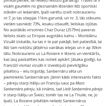
pilnībā pietiek, lai nedēļu nebūtu garlaicīgi. Trases te ir
visām gaumēm no gleznainām lēzenām līdz sportiski
stāvām un ledainām, īpaši varētu izcelt nobraucienu
nr.7, jo tas stiepjas 11km garumā, un nr. 3, tās stāvums
vietām sasniedz 73%, iesaku izbaudīt, lieliskas izjūtas.
No austākās virsotnes Chaz Duraz (2579m) paveras
lielisks skats uz Eiropas augstāko kalnu – Monblānu.
Vizuāli izskatās, ka tas ir te pat pakājē, bet patiesībā, lai
līdz tam nokļūtu jāšķērso vairākas ielejas un ir ap 30km
tālu. Nobrauciens uz La Rosiere ir lēzens un vienkāršs,
kas ļauj paskatīties kas notiek apkārt. Jāsaka godīgi, ka
francūži vismaz vizuāli ir izveidojuši pievilcīgāku
pilsētiņu – ielu tirgotāji, Sanbernāru sēta un
piemineklis Sanbernāram. Jāmin kāds interesants fakts
– pāreju starp Itāliju un Franciju sauc pa
Mazo
Sanbernāra pāreju
, kā zināms, tad
Lielā Sanbernāra pāreja
ir starp Itāliju un Šveici, tomēr tas ne La Thuile, ne, jo
īpaši, La Rosiere pilsētām neliedz Sanbernārus