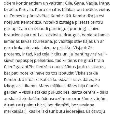
citiem kontinentiem un valstīm : Čīle, Gana, Vācija, Irāna,
Izraēla, Krievija, Kipra un citas tālākas un tuvākas vietas
uz Zemes ir pārstāvētas Kembridžā. Kembridža Ja esi
nokļuvis Kembridžā, noteikti izstaigā pilsētas centru
gar upi Cam un izbaudi pantingu ( punting) – laivu
braucienu pa upi. Lai izvizinātu draugus, nepieciešamas
iemaņas laivas stūrēšanā, jo vadītājs stāv kājās un ar
garu koka airi vada laivu uz priekšu. Visjautrāk
protams, ir tad, kad ceļā ir tilts un, ja ‘pantingvīrs’ vai ‘-
sieva’ nepaspēj pieliekties, tad kritiens ne gluži tīrajā
ūdenī garantēts. Redzēju daudz šādus jautrus skatus,
bet pati noteikti nevēlos tos izbaudīt. Viskaistākie
Kembridžā ir dārzi. Katrai koledžai ir savs dārzs, ko
izkopj acij tīkamu. Mans mīļākais dārzs bija Clare’s
garden – visskaistākās puķudobes, dārza centrā – dīķis
ar skaisti ziedošām ūdensrozēm un oranžām zivtiņām.
Atradu arī palmu birzi, bet diemžēl, bez neviena
mērkaķīša ;), kas lieliski tur būtu iederējies. Es dzīvoju