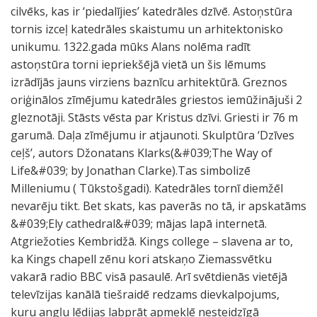
cilvēks, kas ir ‘piedalījies’ katedrāles dzīvē. Astoņstūra
tornis izceļ katedrāles skaistumu un arhitektonisko
unikumu. 1322.gada mūks Alans nolēma radīt
astoņstūra torni iepriekšējā vietā un šis lēmums
izrādījās jauns virziens baznīcu arhitektūrā. Greznos
oriģinālos zīmējumu katedrāles griestos iemūžinājuši 2
gleznotāji. Stāsts vēsta par Kristus dzīvi. Griesti ir 76 m
garumā. Daļa zīmējumu ir atjaunoti. Skulptūra ‘Dzīves
ceļš’, autors Džonatans Klarks(&#039;The Way of
Life&#039; by Jonathan Clarke).Tas simbolizē
Milleniumu ( Tūkstošgadi). Katedrāles tornī diemžēl
nevarēju tikt. Bet skats, kas paverās no tā, ir apskatāms
&#039;Ely cathedral&#039; mājas lapā internetā.
Atgriežoties Kembridžā. Kings college – slavena ar to,
ka Kings chapell zēnu kori atskaņo Ziemassvētku
vakarā radio BBC visā pasaulē. Arī svētdienās vietējā
televīzijas kanālā tiešraidē redzams dievkalpojums,
kuru angļu lēdijas labprāt apmeklē nesteidzīgā