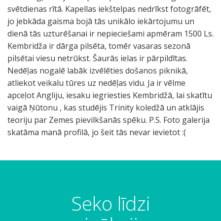
svētdienas rītā. Kapellas iekštelpas nedrīkst fotogrāfēt,
jo jebkāda gaisma bojā tās unikālo iekārtojumu un
dienā tās uzturēšanai ir nepieciešami apmēram 1500 Ls.
Kembridža ir dārga pilsēta, tomēr vasaras sezonā
pilsētai viesu netrūkst. Šaurās ielas ir pārpildītas.
Nedēļas nogalē labāk izvēlēties došanos piknikā,
atliekot veikalu tūres uz nedēļas vidu. Ja ir vēlme
apceļot Angliju, iesaku iegriesties Kembridžā, lai skatītu
vaigā Ņūtonu , kas studējis Trinity koledžā un atklājis
teoriju par Zemes pievilkšanās spēku. P.S. Foto galerija
skatāma manā profilā, jo šeit tās nevar ievietot :(
Seko līdzi