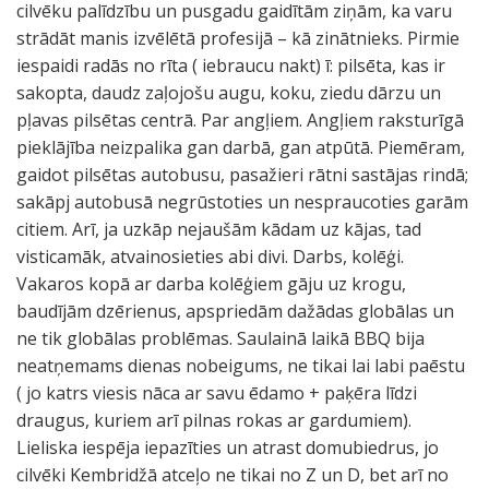
cilvēku palīdzību un pusgadu gaidītām ziņām, ka varu
strādāt manis izvēlētā profesijā – kā zinātnieks. Pirmie
iespaidi radās no rīta ( iebraucu nakt) ī: pilsēta, kas ir
sakopta, daudz zaļojošu augu, koku, ziedu dārzu un
pļavas pilsētas centrā. Par angļiem. Angļiem raksturīgā
pieklājība neizpalika gan darbā, gan atpūtā. Piemēram,
gaidot pilsētas autobusu, pasažieri rātni sastājas rindā;
sakāpj autobusā negrūstoties un nespraucoties garām
citiem. Arī, ja uzkāp nejaušām kādam uz kājas, tad
visticamāk, atvainosieties abi divi. Darbs, kolēģi.
Vakaros kopā ar darba kolēģiem gāju uz krogu,
baudījām dzērienus, apspriedām dažādas globālas un
ne tik globālas problēmas. Saulainā laikā BBQ bija
neatņemams dienas nobeigums, ne tikai lai labi paēstu
( jo katrs viesis nāca ar savu ēdamo + paķēra līdzi
draugus, kuriem arī pilnas rokas ar gardumiem).
Lieliska iespēja iepazīties un atrast domubiedrus, jo
cilvēki Kembridžā atceļo ne tikai no Z un D, bet arī no