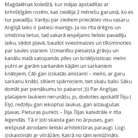
Magdalēnas koledžā, kur mājas apstadītas ar
brīnišķīgām rozēm, kas ziedēja 2 mēnešu garumā, ko es
tur pavadīju. Varēju par ziediem priecāties visu vasaru.
Anglijā laiks ir patiesi mainīgs. Ja no rīta drēgns un
smidzina lietus, tad vakarā iespējams lieliski pavadīju
laiku, sēdot pļavā, baudot sviestmaizes un tīksminoties
par saules stariem. Uzmanību piesaista grāvju un
kanālu malā satopamās pīles un bridējvistiņas: melni
putni ar garām sarkanām kājām un sarkaniem
knābjiem. Cāļi gan izskatās amizanti – melni, ar garu
sarkanu knābi, sīkiem spārniņiem, bet skaļu balsi. Sāku
domāt par pienākumu to pabarot ;))) Par Anglijas
plašajiem laukiem nerunāšu, jo, dodoties apskatīt Īliju (
Ely), redzēju gan iekoptus laukus, gan aizaugušas
pļavas. Pieturas punkts – Īlija. Īlijas katedrāle ir tīta
leģendās. Tā ir ļoti skaista gan no ārpuses, gan
iekšpusē atrodami lieliski arhitektūras paraugi. Logi
izskaistināti ar vitrāžām. Katrā no tām iemūžināts