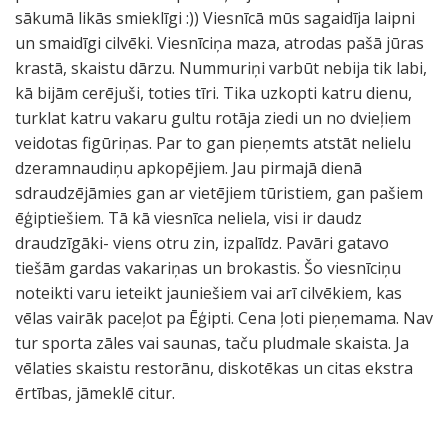
sākumā likās smieklīgi :)) Viesnīcā mūs sagaidīja laipni
un smaidīgi cilvēki. Viesnīciņa maza, atrodas pašā jūras
krastā, skaistu dārzu. Nummuriņi varbūt nebija tik labi,
kā bijām cerējuši, toties tīri. Tika uzkopti katru dienu,
turklat katru vakaru gultu rotāja ziedi un no dvieļiem
veidotas figūriņas. Par to gan pieņemts atstāt nelielu
dzeramnaudiņu apkopējiem. Jau pirmajā dienā
sdraudzējāmies gan ar vietējiem tūristiem, gan pašiem
ēģiptiešiem. Tā kā viesnīca neliela, visi ir daudz
draudzīgāki- viens otru zin, izpalīdz. Pavāri gatavo
tiešām gardas vakariņas un brokastis. Šo viesnīciņu
noteikti varu ieteikt jauniešiem vai arī cilvēkiem, kas
vēlas vairāk paceļot pa Ēģipti. Cena ļoti pieņemama. Nav
tur sporta zāles vai saunas, taču pludmale skaista. Ja
vēlaties skaistu restorānu, diskotēkas un citas ekstra
ērtības, jāmeklē citur.