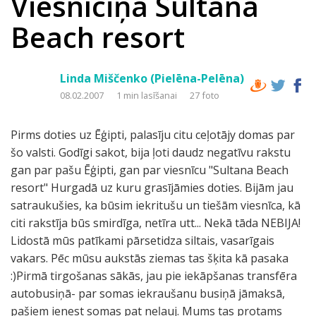
Viesnīciņa Sultana
Beach resort
Linda Miščenko (Pielēna-Pelēna)
08.02.2007
1 min lasīšanai
27 foto
Pirms doties uz Ēģipti, palasīju citu ceļotājy domas par
šo valsti. Godīgi sakot, bija ļoti daudz negatīvu rakstu
gan par pašu Ēģipti, gan par viesnīcu "Sultana Beach
resort" Hurgadā uz kuru grasījāmies doties. Bijām jau
satraukušies, ka būsim iekritušu un tiešām viesnīca, kā
citi rakstīja būs smirdīga, netīra utt... Nekā tāda NEBIJA!
Lidostā mūs patīkami pārsetidza siltais, vasarīgais
vakars. Pēc mūsu aukstās ziemas tas šķita kā pasaka
:)Pirmā tirgošanas sākās, jau pie iekāpšanas transfēra
autobusiņā- par somas iekraušanu busiņā jāmaksā,
pašiem ienest somas pat neļauj. Mums tas protams