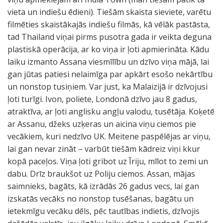
vieta un indiešu ēdieni). Tiešām skaista sieviete, varētu
filmēties skaistākajās indiešu filmās, kā vēlāk pastāsta,
tad Thailand viņai pirms pusotra gada ir veikta deguna
plastiskā operācija, ar ko viņa ir ļoti apmierināta. Kādu
laiku izmanto Assana viesmīlību un dzīvo viņa mājā, lai
gan jūtas patiesi nelaimīga par apkārt esošo nekārtību
un nonstop tusiņiem. Var just, ka Malaizijā ir dzīvojusi
ļoti turīgi. Ivon, poliete, Londonā dzīvo jau 8 gadus,
atraktīva, ar ļoti anglisku angļu valodu, tusētāja. Koķetē
ar Assanu, džeks uzķeras un aicina viņu ciemos pie
vecākiem, kuri nedzīvo UK. Meitene paspēlējas ar viņu,
lai gan nevar zināt – varbūt tiešām kādreiz viņi kkur
kopā paceļos. Viņa ļoti gribot uz Īriju, mīlot to zemi un
dabu. Drīz braukšot uz Poliju ciemos. Assan, mājas
saimnieks, bagāts, kā izrādās 26 gadus vecs, lai gan
izskatās vecāks no nonstop tusēšanas, bagātu un
ietekmīgu vecāku dēls, pēc tautības indietis, dzīvojis