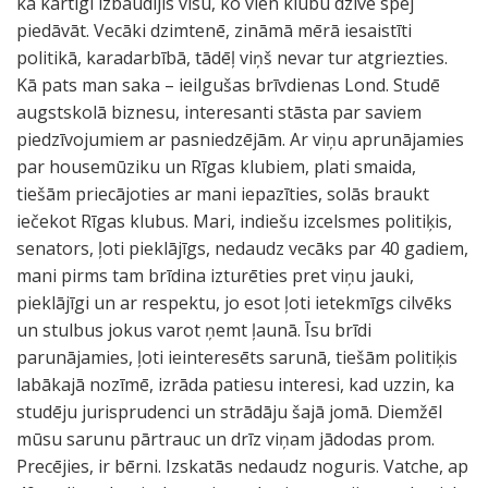
ka kārtīgi izbaudījis visu, ko vien klubu dzīve spēj
piedāvāt. Vecāki dzimtenē, zināmā mērā iesaistīti
politikā, karadarbībā, tādēļ viņš nevar tur atgriezties.
Kā pats man saka – ieilgušas brīvdienas Lond. Studē
augstskolā biznesu, interesanti stāsta par saviem
piedzīvojumiem ar pasniedzējām. Ar viņu aprunājamies
par housemūziku un Rīgas klubiem, plati smaida,
tiešām priecājoties ar mani iepazīties, solās braukt
iečekot Rīgas klubus. Mari, indiešu izcelsmes politiķis,
senators, ļoti pieklājīgs, nedaudz vecāks par 40 gadiem,
mani pirms tam brīdina izturēties pret viņu jauki,
pieklājīgi un ar respektu, jo esot ļoti ietekmīgs cilvēks
un stulbus jokus varot ņemt ļaunā. Īsu brīdi
parunājamies, ļoti ieinteresēts sarunā, tiešām politiķis
labākajā nozīmē, izrāda patiesu interesi, kad uzzin, ka
studēju jurisprudenci un strādāju šajā jomā. Diemžēl
mūsu sarunu pārtrauc un drīz viņam jādodas prom.
Precējies, ir bērni. Izskatās nedaudz noguris. Vatche, ap