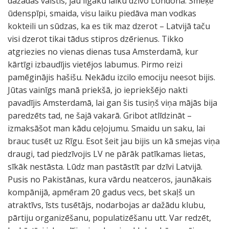
dažādās valstīs, jau ilgāku laiku dzīvo Londonā. Smēķē
ūdenspīpi, smaida, visu laiku piedāva man vodkas
kokteili un sūdzas, ka es tik maz dzerot – Latvijā taču
visi dzerot tikai tādus stipros dzērienus. Tikko
atgriezies no vienas dienas tusa Amsterdamā, kur
kārtīgi izbaudījis vietējos labumus. Pirmo reizi
pamēginājis hašišu. Nekādu izcilo emociju neesot bijis.
Jūtas vainīgs manā priekšā, jo iepriekšējo nakti
pavadījis Amsterdamā, lai gan šis tusiņš viņa mājās bija
paredzēts tad, ne šajā vakarā. Gribot atlīdzināt –
izmaksāšot man kādu ceļojumu. Smaidu un saku, lai
brauc tusēt uz Rīgu. Esot šeit jau bijis un kā smejas viņa
draugi, tad piedzīvojis LV ne pārāk patīkamas lietas,
sīkāk nestāsta. Lūdz man pastāstīt par dzīvi Latvijā.
Pusis no Pakistānas, kura vārdu neatceros, jaunākais
kompānijā, apmēram 20 gadus vecs, bet skaļš un
atraktīvs, īsts tusētājs, nodarbojas ar dažādu klubu,
pārtiju organizēšanu, populatizēšanu utt. Var redzēt,