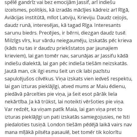
spēlē gandrīz vai bez emocijām Jassif, arī indiešu
izcelsmes, politiķis, kā izradās mācījies kādreiz arī Rīgā,
Aviācijas institūtā, mīlot Latviju, Krieviju. Daudz ceļojis,
daudz runā, interesējas, kā tagad Rīga. Interesants
sarunu biedrs. Precējies, ir bērni, diezgan daudz tusē.
Milzīgs vīrs, kur vārdu neiegaumēju, izskatās pēc krieva
(kāds nu tas ir daudzu priekšstatos par jaunajiem
krieviem), lai gan tomēr nav, sarunājas ar Jassifu kādā
indiešu dialektā, lai gan pēc indieša tiešām neizskatās.
Jautā man, cik ilgi esmu šeit un cik labi pazīstu
sapulcējušos cilvēkus. Viņa izskats vien iedveš respektu,
lai gan izturas pieklājīgi, atved mums ar Maiu ēdienu,
piedāvā pārcelties pie viņa, ja šeit esot pārāk liela
nekārtība. Ja kā trūkst, lai noteikti vēršoties pie viņa.
Var redzēt, ka viņam patīk Maia, lai gan viņa pret to
izturas pieklājīgi un pati izskatās samiegojusies, ne īsti
piedaloties tusiņā. London tiešām pēdējā laikā vairs nav
mana mīļākā pilsēta pasaulē, bet tomēr tik kolorītu