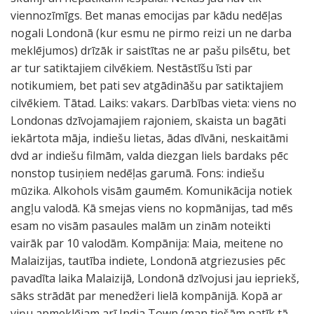
viennozīmīgs. Bet manas emocijas par kādu nedēļas
nogali Londonā (kur esmu ne pirmo reizi un ne darba
meklējumos) drīzāk ir saistītas ne ar pašu pilsētu, bet
ar tur satiktajiem cilvēkiem. Nestāstīšu īsti par
notikumiem, bet pati sev atgādināšu par satiktajiem
cilvēkiem. Tātad. Laiks: vakars. Darbības vieta: viens no
Londonas dzīvojamajiem rajoniem, skaista un bagāti
iekārtota māja, indiešu lietas, ādas dīvāni, neskaitāmi
dvd ar indiešu filmām, valda diezgan liels bardaks pēc
nonstop tusiņiem nedēļas garumā. Fons: indiešu
mūzika. Alkohols visām gaumēm. Komunikācija notiek
angļu valodā. Kā smejas viens no kopmānijas, tad mēs
esam no visām pasaules malām un zinām noteikti
vairāk par 10 valodām. Kompānija: Maia, meitene no
Malaizijas, tautība indiete, Londonā atgriezusies pēc
pavadīta laika Malaizijā, Londonā dzīvojusi jau iepriekš,
sāks strādāt par menedžeri lielā kompānijā. Kopā ar
viņu apmeklējam arī India Town (man tiešām patīk tā