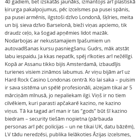
40 gadiem, bet izskatās jaunāks, izmantojis arī plastiskā
ķirurga pakalpojumus, pēc izcelsmes pa pusei spānis,
pa pusei armēnis, ilgstoši dzīvo Londonā, šķīries, meita
un bij. sieva dzīvo Barselonā, bieži viņas apciemo, tik
draudz ceļo, ka šogad apņēmies lidot mazāk.
Nodarbojas ar nekustamajiem īpašumiem un
autovadīšanas kursu pasniegšanu. Gudrs, māk atstāt
labu iespaidu. Ja kkas nepatīk, spēj rīkoties arī nežēlīgi.
Kopā ar Assanu tikko bijis Amsterdamā, izbaudījis
turienes visiem zināmos labumus. Ar viņu bijām arī uz
Hard Rock Casino Londonas centrā. Ko lai saka – puisim
ir sava sistēma un spēlē profesionāli, aizejam tikai ar 5
mārciņām mīnusā, jo nepaliekam ilgi. Viņš ir no tiem
cilvēkiem, kuri parasti apčakarē kazino, ne kazino
viņus. Tā ka tagad arī man ir tas ‘’gods” būt šī kazino
biedram – security tiešām nopietna (pārbauda
personas arī pēc policijas – un ne tikai UK, datu bāzēm),
LV tādu neredzēsi, publika lielākoties Āzijas izcelsmes,