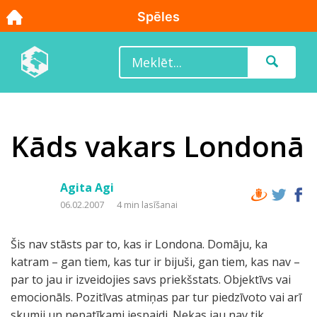
Kāds vakars Londonā
Agita Agi
06.02.2007
4 min lasīšanai
Šis nav stāsts par to, kas ir Londona. Domāju, ka
katram – gan tiem, kas tur ir bijuši, gan tiem, kas nav –
par to jau ir izveidojies savs priekšstats. Objektīvs vai
emocionāls. Pozitīvas atmiņas par tur piedzīvoto vai arī
skumji un nepatīkami iespaidi. Nekas jau nav tik