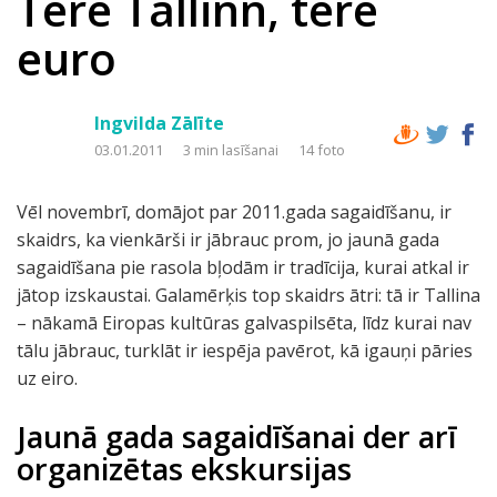
Tere Tallinn, tere
euro
Ingvilda Zālīte
03.01.2011
3 min lasīšanai
14 foto
Vēl novembrī, domājot par 2011.gada sagaidīšanu, ir
skaidrs, ka vienkārši ir jābrauc prom, jo jaunā gada
sagaidīšana pie rasola bļodām ir tradīcija, kurai atkal ir
jātop izskaustai. Galamērķis top skaidrs ātri: tā ir Tallina
– nākamā Eiropas kultūras galvaspilsēta, līdz kurai nav
tālu jābrauc, turklāt ir iespēja pavērot, kā igauņi pāries
uz eiro.
Jaunā gada sagaidīšanai der arī
organizētas ekskursijas