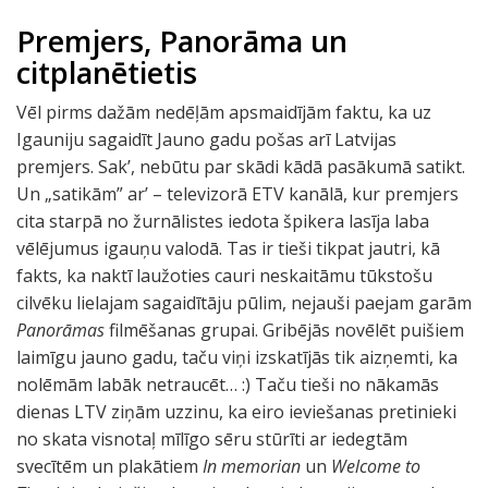
Premjers, Panorāma un
citplanētietis
Vēl pirms dažām nedēļām apsmaidījām faktu, ka uz
Igauniju sagaidīt Jauno gadu pošas arī Latvijas
premjers. Sak’, nebūtu par skādi kādā pasākumā satikt.
Un „satikām” ar’ – televizorā ETV kanālā, kur premjers
cita starpā no žurnālistes iedota špikera lasīja laba
vēlējumus igauņu valodā. Tas ir tieši tikpat jautri, kā
fakts, ka naktī laužoties cauri neskaitāmu tūkstošu
cilvēku lielajam sagaidītāju pūlim, nejauši paejam garām
Panorāmas
filmēšanas grupai. Gribējās novēlēt puišiem
laimīgu jauno gadu, taču viņi izskatījās tik aizņemti, ka
nolēmām labāk netraucēt… :) Taču tieši no nākamās
dienas LTV ziņām uzzinu, ka eiro ieviešanas pretinieki
no skata visnotaļ mīlīgo sēru stūrīti ar iedegtām
svecītēm un plakātiem
In memorian
un
Welcome to