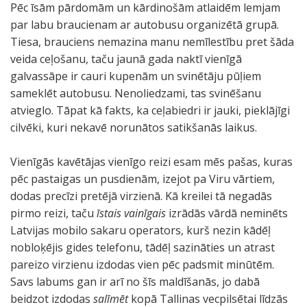
Pēc īsām pārdomām un kārdinošām atlaidēm lemjam
par labu braucienam ar autobusu organizētā grupā.
Tiesa, brauciens nemazina manu nemīlestību pret šāda
veida ceļošanu, taču jaunā gada naktī vienīgā
galvassāpe ir cauri kupenām un svinētāju pūļiem
sameklēt autobusu. Nenoliedzami, tas svinēšanu
atvieglo. Tāpat kā fakts, ka ceļabiedri ir jauki, pieklājīgi
cilvēki, kuri nekavē norunātos satikšanās laikus.
Vienīgās kavētājas vienīgo reizi esam mēs pašas, kuras
pēc pastaigas un pusdienām, izejot pa Viru vārtiem,
dodas precīzi pretējā virzienā. Kā kreilei tā negadās
pirmo reizi, taču
īstais vainīgais
izrādās vārdā neminēts
Latvijas mobilo sakaru operators, kurš nezin kādēļ
nobloķējis gides telefonu, tādēļ sazināties un atrast
pareizo virzienu izdodas vien pēc padsmit minūtēm.
Savs labums gan ir arī no šīs maldīšanās, jo dabā
beidzot izdodas
salīmēt
kopā Tallinas vecpilsētai līdzās