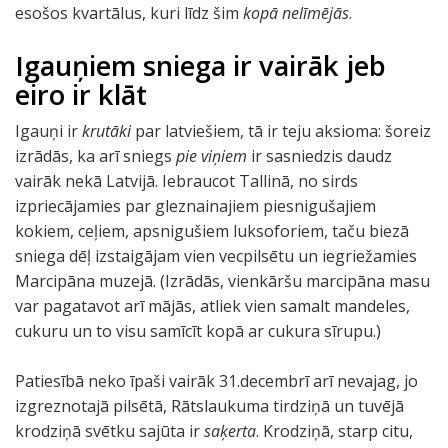
esošos kvartālus, kuri līdz šim
kopā nelīmējās
.
Igauņiem sniega ir vairāk jeb
eiro ir klāt
Igauņi ir
krutāki
par latviešiem, tā ir teju aksioma: šoreiz
izrādās, ka arī sniegs
pie viņiem
ir sasniedzis daudz
vairāk nekā Latvijā. Iebraucot Tallinā, no sirds
izpriecājamies par gleznainajiem piesnigušajiem
kokiem, ceļiem, apsnigušiem luksoforiem, taču biezā
sniega dēļ izstaigājam vien vecpilsētu un iegriežamies
Marcipāna muzejā. (Izrādās, vienkāršu marcipāna masu
var pagatavot arī mājās, atliek vien samalt mandeles,
cukuru un to visu samīcīt kopā ar cukura sīrupu.)
Patiesībā neko īpaši vairāk 31.decembrī arī nevajag, jo
izgreznotajā pilsētā, Rātslaukuma tirdziņā un tuvējā
krodziņā svētku sajūta ir
saķerta
. Krodziņā, starp citu,