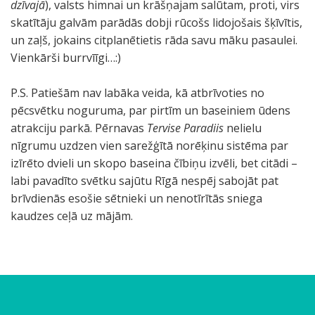
dzīvajā
), valsts himnai un krāšņajam salūtam, proti, virs
skatītāju galvām parādās dobji rūcošs lidojošais šķīvītis,
un zaļš, jokains citplanētietis rāda savu māku pasaulei.
Vienkārši burrvīīgi…:)
P.S. Patiešām nav labāka veida, kā atbrīvoties no
pēcsvētku noguruma, par pirtīm un baseiniem ūdens
atrakciju parkā. Pērnavas
Tervise Paradiis
nelielu
nīgrumu uzdzen vien sarežģītā norēķinu sistēma par
izīrēto dvieli un skopo baseina čībiņu izvēli, bet citādi –
labi pavadīto svētku sajūtu Rīgā nespēj sabojāt pat
brīvdienās esošie sētnieki un nenotīrītās sniega
kaudzes ceļā uz mājām.
A
S
T
I
S
P
V
K
E
A
K
U
P
M
r
n
ū
z
k
a
i
a
i
s
ā
z
ē
a
ī
i
r
r
a
t
e
d
r
p
d
r
c
z
s
e
i
ā
t
p
n
z
o
r
s
a
2
a