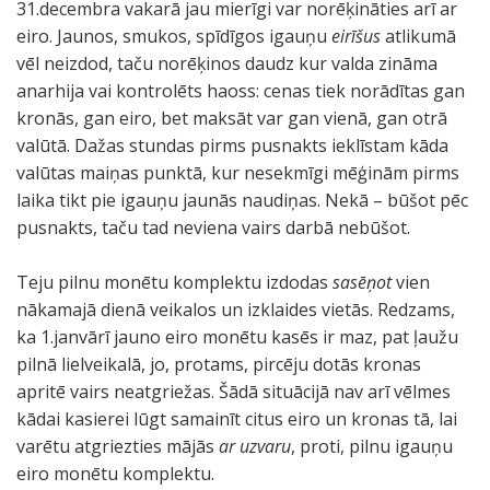
31.decembra vakarā jau mierīgi var norēķināties arī ar
eiro. Jaunos, smukos, spīdīgos igauņu
eirīšus
atlikumā
vēl neizdod, taču norēķinos daudz kur valda zināma
anarhija vai kontrolēts haoss: cenas tiek norādītas gan
kronās, gan eiro, bet maksāt var gan vienā, gan otrā
valūtā. Dažas stundas pirms pusnakts ieklīstam kāda
valūtas maiņas punktā, kur nesekmīgi mēģinām pirms
laika tikt pie igauņu jaunās naudiņas. Nekā – būšot pēc
pusnakts, taču tad neviena vairs darbā nebūšot.
Teju pilnu monētu komplektu izdodas
sasēņot
vien
nākamajā dienā veikalos un izklaides vietās. Redzams,
ka 1.janvārī jauno eiro monētu kasēs ir maz, pat ļaužu
pilnā lielveikalā, jo, protams, pircēju dotās kronas
apritē vairs neatgriežas. Šādā situācijā nav arī vēlmes
kādai kasierei lūgt samainīt citus eiro un kronas tā, lai
varētu atgriezties mājās
ar uzvaru
, proti, pilnu igauņu
eiro monētu komplektu.