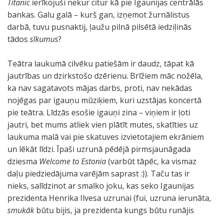
Titanic
ierīkojuši nekur citur kā pie Igaunijas centrālās
bankas. Galu galā – kurš gan, izņemot žurnālistus
darbā, tuvu pusnaktij, ļaužu pilnā pilsētā iedziļinās
tādos
sīkumus
?
Teātra laukumā cilvēku patiešām ir daudz, tāpat kā
jautrības un dzirkstošo dzērienu. Brīžiem māc nožēla,
ka nav sagatavots mājas darbs, proti, nav nekādas
nojēgas par igauņu mūziķiem, kuri uzstājas koncertā
pie teātra. Līdzās esošie igauņi zina – viņiem ir ļoti
jautri, bet mums atliek vien plātīt mutes, skatīties uz
laukuma malā vai pie skatuves izvietotajiem ekrāniem
un lēkāt līdzi. Īpaši uzrunā pēdējā pirmsjaunāgada
dziesma
Welcome to Estonia
(varbūt tāpēc, ka vismaz
daļu piedziedājuma varējām saprast :)). Taču tas ir
nieks, salīdzinot ar smalko joku, kas seko Igaunijas
prezidenta Henrika Ilvesa uzrunai (fui, uzruna ierunāta,
smukāk
būtu bijis, ja prezidenta kungs būtu runājis