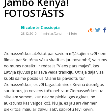
Jambo Kenya!
FOTOSTĀSTS
Elizabete Cassiopia
28.12.2010
1 min lasīšanai
41 foto
Ziemassvētkus atzīstot par saviem mīļākajiem svētkiem
filmas par šo tēmu sāku skatīties jau novembrī, vairums
no mums noteikti ir redzējis "Viens pats mājās", kas
Latvijā kļuvusi par sava veida tradīciju. Otrajā daļā visa
kuplā saime posās uz Miami lai pavadītu tur
Ziemassvētkus, es vēl tagad atminos Kevina dusmīgos
saucienus, jo neviens taču nebrauc Ziemassvētkos uz
siltajām semēm, kur nav ne pieklājīgas eglītes, ne
aukstums kas vaigos kož. Nu ja, es jau arī vienmēr
piekrītoši māju ar galvu, sak', saprotu tevi Kevin,