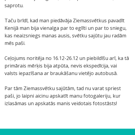
saprotu.
Taču brīdī, kad man piedāvāja Ziemassvētkus pavadīt
Kenijā man bija vienalga par to eglīti un par to sniegu,
kas neaizsniegs manas ausis, svētku sajūtu jau radām
mēs paši.
Ceļojums noritēja no 16.12-26.12 un piebildīšu arī, ka tā
primārais mērķis bija atpūta, nevis ekspedīcija, vai
valsts iepazīšana ar braukāšanu vietējo autobusā.
Par tām Ziemassvētku sajūtām, tad nu varat spriest
paši, jo laipni aicinu apskatīt manu fotogaleriju, kur
izlasāmas un apskatās manis veidotais fotostāsts!
M
I
P
P
P
I
Š
v
.
I
Ā
I
M
.
U
K
.
V
C
T
P
L
A
P
V
S
K
P
Ū
E
O
V
K
L
O
Ž
Š
Z
B
P
D
a
E
ē
l
i
I
ī
i
.
I
r
V
u
.
n
ā
.
a
ē
ā
i
ū
r
a
T
a
ā
ē
d
s
t
I
ā
a
t
i
o
i
ē
ē
a