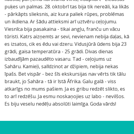
puķes un palmas. 28. oktobrī tas bija tik nereāli, ka likās
- pārkāpts slieksnis, aiz kura paliek rūpes, problēmas
un ikdiena. Ar šādu attieksmi arī uztvēru ceļojumu.
Viesnīca bija pasakaina - tikai angļu, franču un vācu
tūristi. Katrs aizņemts ar sevi, nevienam nebija daļas, kā
es izsatos, cik es ēdu vai dzeru. Vidusjūrā ūdens bija 23
grādi, gaisa temperatūra - 25 grādi. Divas dienas
izbaudījām pazaudēto vasaru. Tad - ceļojums uz
Sahāru. Kamieļi, salīdzinot ar džipiem, nebija nekas
īpašs. Bet vispār - bez šīs ekskursijas nav vērts tik tālu
braukt, jo Sahāra - tā ir īstā Āfrika. Galu galā - viss
atkarīgs no mums pašiem. Ja es gribu redzēt slikto, es
to arī redzēšu. Ja esmu noskaņojies uz labo - nevilšos.
Es biju veselu nedēļu absolūti laimīga. Goda vārds!