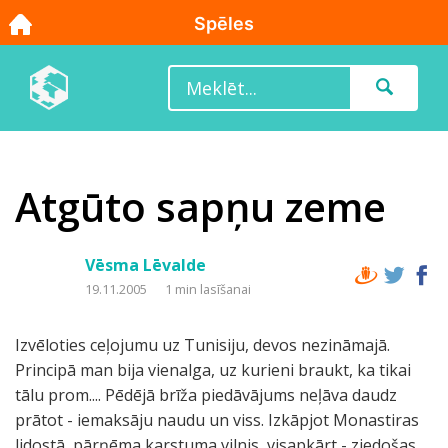
Atgūto sapņu zeme
Vēsma Lēvalde
19.11.2005
1 min lasīšanai
Izvēloties ceļojumu uz Tunisiju, devos nezināmajā.
Principā man bija vienalga, uz kurieni braukt, ka tikai
tālu prom.... Pēdējā brīža piedāvājums neļāva daudz
prātot - iemaksāju naudu un viss. Izkāpjot Monastiras
lidostā, pārņēma karstuma vilnis, visapkārt - ziedošas