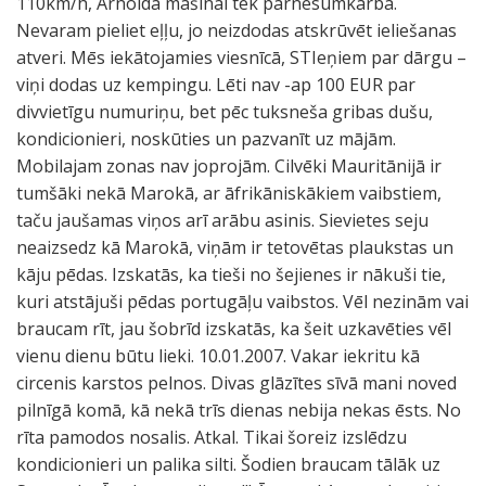
110km/h, Arnolda mašīnai tek pārnesumkārba.
Nevaram pieliet eļļu, jo neizdodas atskrūvēt ieliešanas
atveri. Mēs iekātojamies viesnīcā, STIeņiem par dārgu –
viņi dodas uz kempingu. Lēti nav -ap 100 EUR par
divvietīgu numuriņu, bet pēc tuksneša gribas dušu,
kondicionieri, noskūties un pazvanīt uz mājām.
Mobilajam zonas nav joprojām. Cilvēki Mauritānijā ir
tumšāki nekā Marokā, ar āfrikāniskākiem vaibstiem,
taču jaušamas viņos arī arābu asinis. Sievietes seju
neaizsedz kā Marokā, viņām ir tetovētas plaukstas un
kāju pēdas. Izskatās, ka tieši no šejienes ir nākuši tie,
kuri atstājuši pēdas portugāļu vaibstos. Vēl nezinām vai
braucam rīt, jau šobrīd izskatās, ka šeit uzkavēties vēl
vienu dienu būtu lieki. 10.01.2007. Vakar iekritu kā
circenis karstos pelnos. Divas glāzītes sīvā mani noved
pilnīgā komā, kā nekā trīs dienas nebija nekas ēsts. No
rīta pamodos nosalis. Atkal. Tikai šoreiz izslēdzu
kondicionieri un palika silti. Šodien braucam tālāk uz