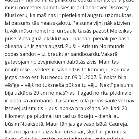
mūsu nometnei apmetušies īri ar Landrover Discovey.
Klusi ceru, ka mašīnas ir pietiekami augstu uzbrauktas,
lai paisums tās neaizskalotu. Paisuma viļņi nāk aizvien
tuvāk mūsu nometnei un saule taisās pazust Meksikas
pusē. Vieta gluži ekskluzīva – barhāni pienāk pie paša
okeāna un ir gana augsti. Puiši – Āris un Normunds
dodas sandot – t.i. braukt ar sandboardu. Vakarā
gatavojam no zvejniekiem dabūtās zivis. Mani tas
neinteresē – vēders ir sasniedzis to kondīciju, kad nav
jēgas neko ēst. Nu neēdu ar. 09.01.2007. Šī nakts bija
vēsīga – vējš no tuksneša pūš saltu vēju. Naktī paisums
bija uzkāpis 20 cm no mašīnas. Tagad no rīta pludmale
ir plata kā autobānis. Taisāmies ceļā pirms saule vēl nav
izžāvējusi smiltis – būs labāka braukšana. Vēl kādi 20
kilometri pa pludmali un tad uz šoseju – dienā jau
būsim Nuakšotā, Mauritānijas galvaspilsētā. Caureja,
kas mocīja mani aizvakar un vakar, šķiet, ir pierimusi.