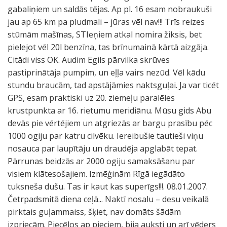
gabaliņiem un saldās tējas. Ap pl. 16 esam nobraukuši
jau ap 65 km pa pludmali – jūras vēl nav!!! Trīs reizes
stūmām mašīnas, STIeņiem atkal nomira žiksis, bet
pielejot vēl 20l benzīna, tas brīnumainā kārtā aizgāja.
Citādi viss OK. Audim Egils pārvilka skrūves
pastiprinātāja pumpim, un eļļa vairs nezūd. Vēl kādu
stundu braucām, tad apstājāmies naktsguļai. Ja var ticēt
GPS, esam praktiski uz 20. ziemeļu paralēles
krustpunkta ar 16. rietumu meridiānu. Mūsu gids Abu
devās pie vērtējiem un atgriezās ar bargu prasību pēc
1000 ogiju par katru cilvēku. Iereibušie tautieši viņu
nosauca par laupītāju un draudēja apglabāt tepat.
Pārrunas beidzās ar 2000 ogiju samaksāšanu par
visiem klātesošajiem. Izmēģinām Rīgā iegādāto
tuksneša dušu. Tas ir kaut kas superīgs!!!. 08.01.2007.
Četrpadsmitā diena ceļā... Naktī nosalu – desu veikalā
pirktais guļammaiss, šķiet, nav domāts šādām
izpriecām. Piecēlos ap pieciem, bija auksti un arī vēders