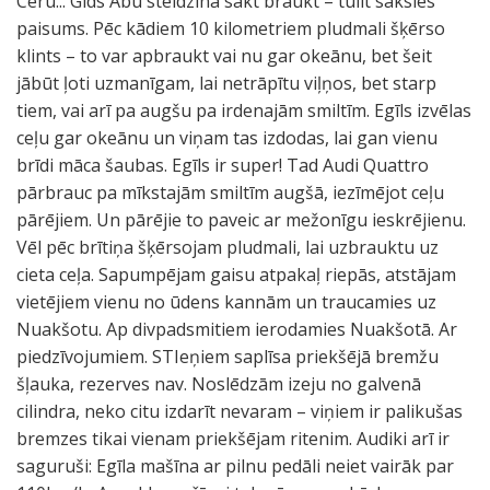
Ceru... Gids Abu steidzina sākt braukt – tūlīt sāksies
paisums. Pēc kādiem 10 kilometriem pludmali šķērso
klints – to var apbraukt vai nu gar okeānu, bet šeit
jābūt ļoti uzmanīgam, lai netrāpītu viļņos, bet starp
tiem, vai arī pa augšu pa irdenajām smiltīm. Egīls izvēlas
ceļu gar okeānu un viņam tas izdodas, lai gan vienu
brīdi māca šaubas. Egīls ir super! Tad Audi Quattro
pārbrauc pa mīkstajām smiltīm augšā, iezīmējot ceļu
pārējiem. Un pārējie to paveic ar mežonīgu ieskrējienu.
Vēl pēc brītiņa šķērsojam pludmali, lai uzbrauktu uz
cieta ceļa. Sapumpējam gaisu atpakaļ riepās, atstājam
vietējiem vienu no ūdens kannām un traucamies uz
Nuakšotu. Ap divpadsmitiem ierodamies Nuakšotā. Ar
piedzīvojumiem. STIeņiem saplīsa priekšējā bremžu
šļauka, rezerves nav. Noslēdzām izeju no galvenā
cilindra, neko citu izdarīt nevaram – viņiem ir palikušas
bremzes tikai vienam priekšējam ritenim. Audiki arī ir
saguruši: Egīla mašīna ar pilnu pedāli neiet vairāk par