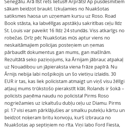
Senegālu. Ārā līst rets lietus!!! Ārprāts! Ap pusdesmitiem
sākam beidzot braukt. Izkuļamies no Nuakšotas
satiksmes haosa un uzņemam kursu uz Roso. Road
Book stāsta, ka labvēlīgas apstākļu sakritības ceļu līdz
St. Louis var paveikt 16 līdz 24 stundās. Viss atkarīgs no
robežas. Drīz pēc Nuakšotas mūs aptur viens no
neskaitāmajiem policijas posteņiem un ņemas
pārbaudīt dokumentus gan mums, gan mašīnām.
Rezultātā seko paziņojums, ka Ārnijam jābrauc atpakaļ
uz Nouadibou un jāpieraksta viena frāze papīrā. Nu
Ārnijs nebija labi nošpikojis un šo vietiņu izlaidis. 30
EUR ir tas, kas liek policistam atmaigt un viņš visu žēlīgi
atļauj mums trūkstošo pierakstīt klāt. Rolands ir šokā –
policists paņēma naudu no policista! Pirms Roso
nogriežamies uz izkaltušu dubļu ceļu uz Diamu. Pirms
pl. 17 visi esam pārklājušies ar smalku putekļu kārtu un
beidzot noķeram britu konvoju, kurš izbrauca no
Nuakšotas ap septiņiem no rīta. Viņi labo Ford Fiesta,