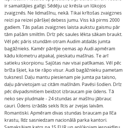
ir samaitājies galīgi. Sēdēju uz krēsla un lūkojos
zvaigznēs. Ne lidmašīnu, nekā. Tikai krītošas zvaigznes
reizi pa reizei pāršķeļ debess jumu. Viss kā pirms 2000
gadiem. Tās pašas zvaigznes laista aukstu gaismu pār
tām pašām smiltīm. Drīz pēc saules lēkta sākam braukt.
Vēl pēc pāris stundām otram Audim atdalās jumta
bagāžnieks. Kamēr pārējie ņemas ap Audi apmēram
kādu kilometru atpakaļ, pieskatu mašīnas. Te arī
satieku skorpionu. Sajūtas nav visai patīkamas. Vēl pēc
brīža šķiet, ka tie rāpo visur. Audi bagāžnieku pametam
tuksnesī. Daļu mantu piesienam pie jumta pa taisno,
daļu pārvietojam uz citām mašīnām. Pavēsi šodien. Drīz
pēc divpadsmitiem beidzot izbraucam pie ūdens. Tā
neko sev pludmale - 24 stundas ar mašīnu jābrauc
cauri. Ūdens izrādās sekls līcis ar zvejas laivām.
Romantiski. Apmēram divas stundas braucam pa līča
krastu, līdz sasniedzam nacionālā parka kantori.
Samaksājam katrs pa 15 EUR un aplūkojam iespaidīgu