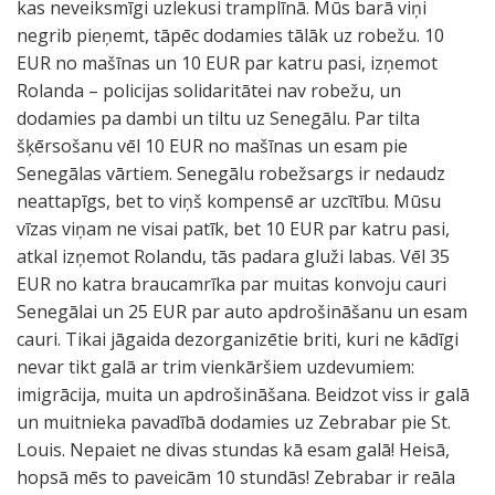
kas neveiksmīgi uzlekusi tramplīnā. Mūs barā viņi
negrib pieņemt, tāpēc dodamies tālāk uz robežu. 10
EUR no mašīnas un 10 EUR par katru pasi, izņemot
Rolanda – policijas solidaritātei nav robežu, un
dodamies pa dambi un tiltu uz Senegālu. Par tilta
šķērsošanu vēl 10 EUR no mašīnas un esam pie
Senegālas vārtiem. Senegālu robežsargs ir nedaudz
neattapīgs, bet to viņš kompensē ar uzcītību. Mūsu
vīzas viņam ne visai patīk, bet 10 EUR par katru pasi,
atkal izņemot Rolandu, tās padara gluži labas. Vēl 35
EUR no katra braucamrīka par muitas konvoju cauri
Senegālai un 25 EUR par auto apdrošināšanu un esam
cauri. Tikai jāgaida dezorganizētie briti, kuri ne kādīgi
nevar tikt galā ar trim vienkāršiem uzdevumiem:
imigrācija, muita un apdrošināšana. Beidzot viss ir galā
un muitnieka pavadībā dodamies uz Zebrabar pie St.
Louis. Nepaiet ne divas stundas kā esam galā! Heisā,
hopsā mēs to paveicām 10 stundās! Zebrabar ir reāla