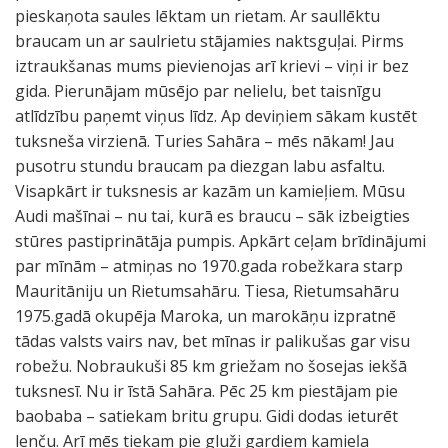
pieskaņota saules lēktam un rietam. Ar saullēktu
braucam un ar saulrietu stājamies naktsguļai. Pirms
iztraukšanas mums pievienojas arī krievi – viņi ir bez
gida. Pierunājam mūsējo par nelielu, bet taisnīgu
atlīdzību paņemt viņus līdz. Ap deviņiem sākam kustēt
tuksneša virzienā. Turies Sahāra – mēs nākam! Jau
pusotru stundu braucam pa diezgan labu asfaltu.
Visapkārt ir tuksnesis ar kazām un kamieļiem. Mūsu
Audi mašīnai – nu tai, kurā es braucu – sāk izbeigties
stūres pastiprinātāja pumpis. Apkārt ceļam brīdinājumi
par mīnām – atmiņas no 1970.gada robežkara starp
Mauritāniju un Rietumsahāru. Tiesa, Rietumsahāru
1975.gadā okupēja Maroka, un marokāņu izpratnē
tādas valsts vairs nav, bet mīnas ir palikušas gar visu
robežu. Nobraukuši 85 km griežam no šosejas iekšā
tuksnesī. Nu ir īstā Sahāra. Pēc 25 km piestājam pie
baobaba – satiekam britu grupu. Gidi dodas ieturēt
lenču. Arī mēs tiekam pie gluži gardiem kamieļa