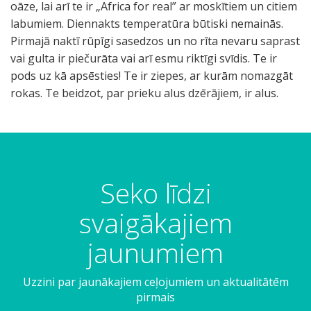
oāze, lai arī te ir „Africa for real” ar moskītiem un citiem
labumiem. Diennakts temperatūra būtiski nemainās.
Pirmajā naktī rūpīgi sasedzos un no rīta nevaru saprast
vai gulta ir piečurāta vai arī esmu riktīgi svīdis. Te ir
pods uz kā apsēsties! Te ir ziepes, ar kurām nomazgāt
rokas. Te beidzot, par prieku alus dzērājiem, ir alus.
Seko līdzi
svaigākajiem
jaunumiem
Uzzini par jaunākajiem ceļojumiem un aktualitātēm
pirmais