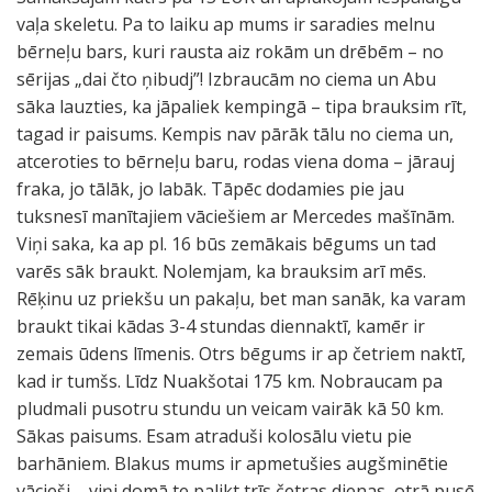
vaļa skeletu. Pa to laiku ap mums ir saradies melnu
bērneļu bars, kuri rausta aiz rokām un drēbēm – no
sērijas „dai čto ņibudj”! Izbraucām no ciema un Abu
sāka lauzties, ka jāpaliek kempingā – tipa brauksim rīt,
tagad ir paisums. Kempis nav pārāk tālu no ciema un,
atceroties to bērneļu baru, rodas viena doma – jārauj
fraka, jo tālāk, jo labāk. Tāpēc dodamies pie jau
tuksnesī manītajiem vāciešiem ar Mercedes mašīnām.
Viņi saka, ka ap pl. 16 būs zemākais bēgums un tad
varēs sāk braukt. Nolemjam, ka brauksim arī mēs.
Rēķinu uz priekšu un pakaļu, bet man sanāk, ka varam
braukt tikai kādas 3-4 stundas diennaktī, kamēr ir
zemais ūdens līmenis. Otrs bēgums ir ap četriem naktī,
kad ir tumšs. Līdz Nuakšotai 175 km. Nobraucam pa
pludmali pusotru stundu un veicam vairāk kā 50 km.
Sākas paisums. Esam atraduši kolosālu vietu pie
barhāniem. Blakus mums ir apmetušies augšminētie
vācieši – viņi domā te palikt trīs četras dienas, otrā pusē