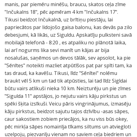
manis, par piemēru minēšu, braucu, skatos ceļa zīme
"Inčukalns 18", pēc apmēram 4 km "Inčukalns 17".
Tikusi beidzot Inčukalnā, uz brītiņu piestāju, lai
papriecātos par lidojošo gaisa balonu, kas devās pa zilo
debesjumi, kā likās, uz Siguldu. Apskatīju pulksteni savā
mobilajā telefonā - 8:20 , es atpaliku no plānotā laika,
lai arī nogurms lika sevi manīt un kājas ar bija
nosalušas, saņēmos un devos tālāk, sev apsolot, ka pie
"Sēnītes" noteikti mazliet atpūtīšos pat par spīti tam, ka
tas draud, ka kavēšu. Tikusi, līdz "Sēnītei" nolēmu
braukt vēl 5 km un tad tik atpūsties, lai tad līdz Sigldai
būtu vairs atlikuši nieka 10 km. Neizturēju un pie zīmes
"Sigulda 11" apstājos, jo nejutu vairs kāju pirkstus un
spēki šķita izsīkuši. Veicu pāris vingrinājumus, izmasēju
kāju pirkstus, beidzot sajutu tajos dzīvību -asas sāpes,
caur sakostiem zobiem priecājos, ka nu viss būs okey,
pēc mirkļa sāpes nomainīja tīkams siltums un atviegloti
uzelpoju, piezvanīju vienam no saviem ceļa biedriem un