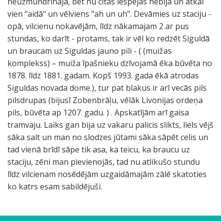
neuzmundrināja, bet nu citas iespējas nebija un atkal
vien "aidā" un vēlviens "ah un uh". Devāmies uz staciju -
opā, vilcienu nokavējām, līdz nākamajam 2 ar pus
stundas, ko darīt - protams, tak ir vēl ko redzēt Siguldā
un braucam uz Siguldas jauno pili - ( (muižas
komplekss) – muiža īpašnieku dzīvojamā ēka būvēta no
1878. līdz 1881. gadam. Kopš 1993. gada ēkā atrodas
Siguldas novada dome.), tur pat blakus ir arī vecās pils
pilsdrupas (bijusī Zobenbrāļu, vēlāk Livonijas ordeņa
pils, būvēta ap 1207. gadu. ) . Apskatījām arī gaisa
tramvaju. Laiks gan bija uz vakaru palicis slikts, liels vējš
sāka salt un man no slodzes jūtami sāka sāpēt celis un
tad vienā brīdī sāpe tik asa, ka teicu, ka braucu uz
staciju, zēni man pievienojās, tad nu atlikušo stundu
līdz vilcienam nosēdējām uzgaidāmajām zālē skatoties
ko katrs esam sabildējuši.