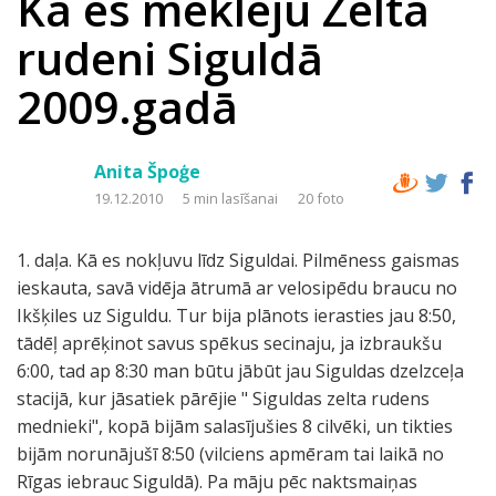
Kā es meklēju Zelta
rudeni Siguldā
2009.gadā
Anita Špoģe
19.12.2010
5 min lasīšanai
20 foto
1. daļa. Kā es nokļuvu līdz Siguldai. Pilmēness gaismas
ieskauta, savā vidēja ātrumā ar velosipēdu braucu no
Ikšķiles uz Siguldu. Tur bija plānots ierasties jau 8:50,
tādēļ aprēķinot savus spēkus secinaju, ja izbraukšu
6:00, tad ap 8:30 man būtu jābūt jau Siguldas dzelzceļa
stacijā, kur jāsatiek pārējie " Siguldas zelta rudens
mednieki", kopā bijām salasījušies 8 cilvēki, un tikties
bijām norunājušī 8:50 (vilciens apmēram tai laikā no
Rīgas iebrauc Siguldā). Pa māju pēc naktsmaiņas