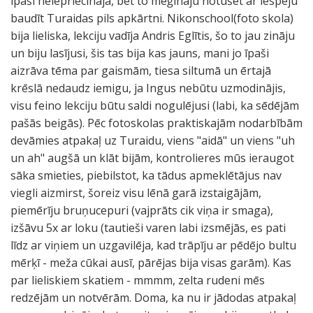
īpaši neiepriecināja, bet to mēģināju notušēt ar iespēju
baudīt Turaidas pils apkārtni. Nikonschool(foto skola)
bija lieliska, lekciju vadīja Andris Eglītis, šo to jau zināju
un biju lasījusi, šis tas bija kas jauns, mani jo īpaši
aizrāva tēma par gaismām, tiesa siltumā un ērtajā
krēslā nedaudz iemigu, ja Ingus nebūtu uzmodinājis,
visu feino lekciju būtu saldi nogulējusi (labi, ka sēdējām
pašās beigās). Pēc fotoskolas praktiskajām nodarbībām
devāmies atpakaļ uz Turaidu, viens "aidā" un viens "uh
un ah" augšā un klāt bijām, kontrolieres mūs ieraugot
sāka smieties, piebilstot, ka tādus apmeklētājus nav
viegli aizmirst, šoreiz visu lēnā garā izstaigājām,
piemērīju bruņucepuri (vajprāts cik viņa ir smaga),
izšāvu 5x ar loku (tautieši varen labi izsmējās, es pati
līdz ar viņiem un uzgavilēja, kad trāpīju ar pēdējo bultu
mērķī - meža cūkai ausī, pārējas bija visas garām). Kas
par lieliskiem skatiem - mmmm, zelta rudeni mēs
redzējām un notvērām. Doma, ka nu ir jādodas atpakaļ