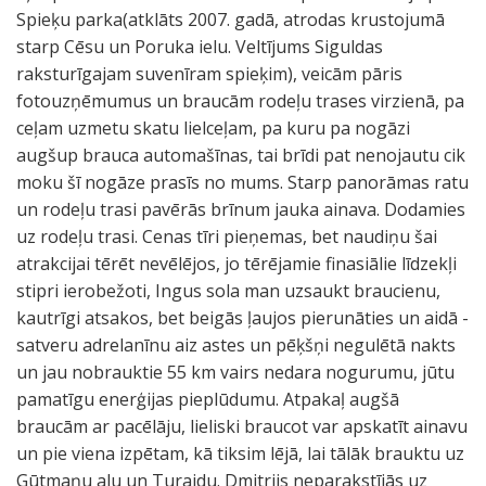
Spieķu parka(atklāts 2007. gadā, atrodas krustojumā
starp Cēsu un Poruka ielu. Veltījums Siguldas
raksturīgajam suvenīram spieķim), veicām pāris
fotouzņēmumus un braucām rodeļu trases virzienā, pa
ceļam uzmetu skatu lielceļam, pa kuru pa nogāzi
augšup brauca automašīnas, tai brīdi pat nenojautu cik
moku šī nogāze prasīs no mums. Starp panorāmas ratu
un rodeļu trasi pavērās brīnum jauka ainava. Dodamies
uz rodeļu trasi. Cenas tīri pieņemas, bet naudiņu šai
atrakcijai tērēt nevēlējos, jo tērējamie finasiālie līdzekļi
stipri ierobežoti, Ingus sola man uzsaukt braucienu,
kautrīgi atsakos, bet beigās ļaujos pierunāties un aidā -
satveru adrelanīnu aiz astes un pēķšņi negulētā nakts
un jau nobrauktie 55 km vairs nedara nogurumu, jūtu
pamatīgu enerģijas pieplūdumu. Atpakaļ augšā
braucām ar pacēlāju, lieliski braucot var apskatīt ainavu
un pie viena izpētam, kā tiksim lējā, lai tālāk brauktu uz
Gūtmaņu alu un Turaidu. Dmitrijs neparakstījās uz