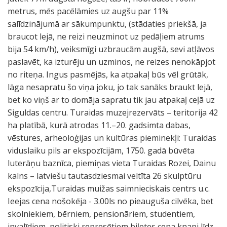
metrus, mēs pacēlāmies uz augšu par 11%
salīdzinājumā ar sākumpunktu, (stādaties priekšā, ja
braucot lejā, ne reizi neuzminot uz pedāļiem atrums
bija 54 km/h), veiksmīgi uzbraucām augšā, sevi atļāvos
paslavēt, ka izturēju un uzminos, ne reizes nenokāpjot
no riteņa. Ingus pasmējās, ka atpakaļ būs vēl grūtāk,
lāga nesapratu šo viņa joku, jo tak sanāks braukt lejā,
bet ko viņš ar to domāja sapratu tik jau atpakaļ ceļā uz
Siguldas centru. Turaidas muzejrezervāts – teritorija 42
ha platībā, kurā atrodas 11.–20. gadsimta dabas,
vēstures, arheoloģijas un kultūras pieminekļi: Turaidas
viduslaiku pils ar ekspozīcijām, 1750. gadā būvēta
luterāņu baznīca, piemiņas vieta Turaidas Rozei, Dainu
kalns – latviešu tautasdziesmai veltīta 26 skulptūru
ekspozīcija,Turaidas muižas saimnieciskais centrs u.c.
Ieejas cena nošokēja - 3.00ls no pieauguša cilvēka, bet
skolniekiem, bērniem, pensionāriem, studentiem,
invalīdiem, politiski represētiem biļetes cena knapi līdz