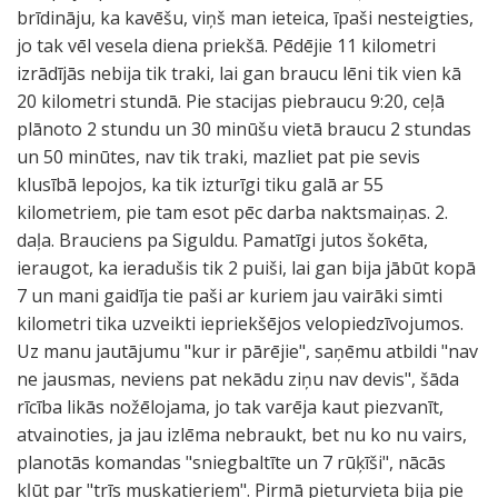
brīdināju, ka kavēšu, viņš man ieteica, īpaši nesteigties,
jo tak vēl vesela diena priekšā. Pēdējie 11 kilometri
izrādījās nebija tik traki, lai gan braucu lēni tik vien kā
20 kilometri stundā. Pie stacijas piebraucu 9:20, ceļā
plānoto 2 stundu un 30 minūšu vietā braucu 2 stundas
un 50 minūtes, nav tik traki, mazliet pat pie sevis
klusībā lepojos, ka tik izturīgi tiku galā ar 55
kilometriem, pie tam esot pēc darba naktsmaiņas. 2.
daļa. Brauciens pa Siguldu. Pamatīgi jutos šokēta,
ieraugot, ka ieradušis tik 2 puiši, lai gan bija jābūt kopā
7 un mani gaidīja tie paši ar kuriem jau vairāki simti
kilometri tika uzveikti iepriekšējos velopiedzīvojumos.
Uz manu jautājumu "kur ir pārējie", saņēmu atbildi "nav
ne jausmas, neviens pat nekādu ziņu nav devis", šāda
rīcība likās nožēlojama, jo tak varēja kaut piezvanīt,
atvainoties, ja jau izlēma nebraukt, bet nu ko nu vairs,
planotās komandas "sniegbaltīte un 7 rūķīši", nācās
kļūt par "trīs muskatieriem". Pirmā pieturvieta bija pie