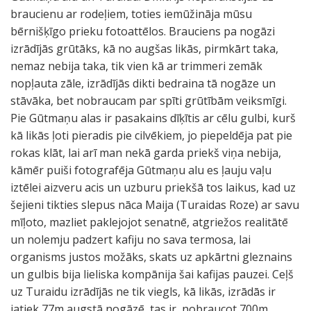
braucienu ar rodeļiem, toties iemūžināja mūsu
bērnišķīgo prieku fotoattēlos. Brauciens pa nogāzi
izrādījās grūtāks, kā no augšas likās, pirmkārt taka,
nemaz nebija taka, tik vien kā ar trimmeri zemāk
nopļauta zāle, izrādījās dikti bedraina tā nogāze un
stāvāka, bet nobraucam par spīti grūtībām veiksmīgi.
Pie Gūtmaņu alas ir pasakains dīķītis ar cēlu gulbi, kurš
kā likās ļoti pieradis pie cilvēkiem, jo piepeldēja pat pie
rokas klāt, lai arī man nekā garda priekš viņa nebija,
kāmēr puiši fotografēja Gūtmaņu alu es ļauju vaļu
iztēlei aizveru acis un uzburu priekšā tos laikus, kad uz
šejieni tikties slepus nāca Maija (Turaidas Roze) ar savu
mīļoto, mazliet paklejojot senatnē, atgriežos realitātē
un nolemju padzert kafiju no sava termosa, lai
organisms justos možāks, skats uz apkārtni gleznains
un gulbis bija lieliska kompānija šai kafijas pauzei. Ceļš
uz Turaidu izrādījās ne tik viegls, kā likās, izrādās ir
jatiek 77m augstā nogāzē, tas ir, nobraucot 700m