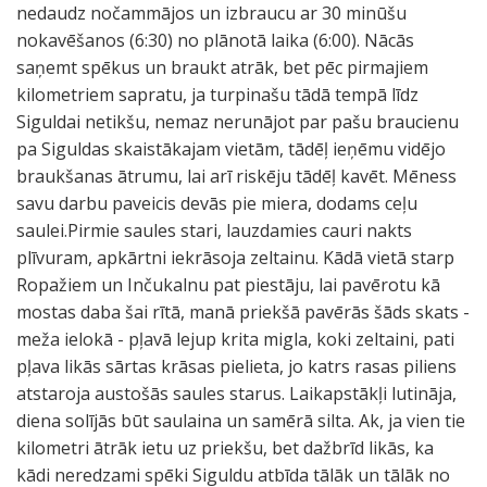
nedaudz nočammājos un izbraucu ar 30 minūšu
nokavēšanos (6:30) no plānotā laika (6:00). Nācās
saņemt spēkus un braukt atrāk, bet pēc pirmajiem
kilometriem sapratu, ja turpinašu tādā tempā līdz
Siguldai netikšu, nemaz nerunājot par pašu braucienu
pa Siguldas skaistākajam vietām, tādēļ ieņēmu vidējo
braukšanas ātrumu, lai arī riskēju tādēļ kavēt. Mēness
savu darbu paveicis devās pie miera, dodams ceļu
saulei.Pirmie saules stari, lauzdamies cauri nakts
plīvuram, apkārtni iekrāsoja zeltainu. Kādā vietā starp
Ropažiem un Inčukalnu pat piestāju, lai pavērotu kā
mostas daba šai rītā, manā priekšā pavērās šāds skats -
meža ielokā - pļavā lejup krita migla, koki zeltaini, pati
pļava likās sārtas krāsas pielieta, jo katrs rasas piliens
atstaroja austošās saules starus. Laikapstākļi lutināja,
diena solījās būt saulaina un samērā silta. Ak, ja vien tie
kilometri ātrāk ietu uz priekšu, bet dažbrīd likās, ka
kādi neredzami spēki Siguldu atbīda tālāk un tālāk no