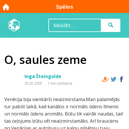
O, saules zeme
Inga Šteingolde
25.02.2005
1 min lasīšanai
Venēcija bija vienkārši neaizmirstama.Man palaimējās
tur pabūt laikā, kad kanālos ir normāls ūdens līmenis
un normāls ūdens aromāts. Būtu tik vairāk naudas, tad
tas ceļojums būtu vēl neaizmirstamāks. Arī brauciens
no Venācijas ar autobusu uz kalnu pilsētiņu tuvu