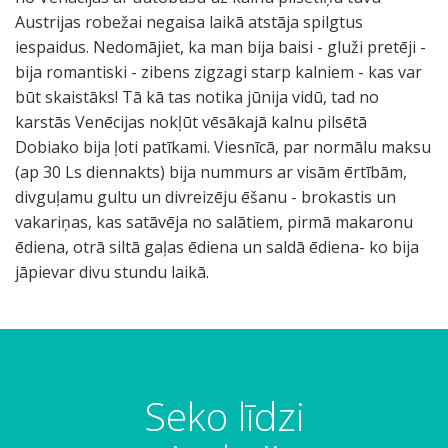
Austrijas robežai negaisa laikā atstāja spilgtus
iespaidus. Nedomājiet, ka man bija baisi - gluži pretēji -
bija romantiski - zibens zigzagi starp kalniem - kas var
būt skaistāks! Tā kā tas notika jūnija vidū, tad no
karstās Venēcijas nokļūt vēsākajā kalnu pilsētā
Dobiako bija ļoti patīkami. Viesnīcā, par normālu maksu
(ap 30 Ls diennakts) bija nummurs ar visām ērtībām,
divguļamu gultu un divreizēju ēšanu - brokastis un
vakariņas, kas satāvēja no salātiem, pirmā makaronu
ēdiena, otrā siltā gaļas ēdiena un saldā ēdiena- ko bija
jāpievar divu stundu laikā.
Seko līdzi